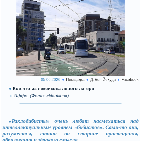
05.06.2026
Площадка
Д. Бен Йехуда
Facebook
Кое-что из лексикона левого лагеря
Яффо. (Фото: «Nautilus»)
«Раклобибисты» очень любят насмехаться над
интеллектуальным уровнем «бибистов». Сами-то они,
разумеется, стоят на стороне просвещения,
образования и здравого смысла.