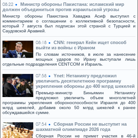
Министр обороны Пакистана: исламский мир
08:22
должен объединиться против израильской угрозы
Министр обороны Пакистана Хаваджа Асиф выступил с
комментарием о соглашении о коллективной безопасности,
который 7 августа был подписан этой страной с Турцией и
Саудовской Аравией.
CNN: генерал Кейн ищет способ
08:18
выйти из войны с Ираном
По словам источников, в июле за нанесение
мощных ударов по Ирану выступали лишь
отдельные подразделения CENTCOM и Израиль.
Ynet: Нетаниягу предложил
07:58
увеличить десятилетнюю программу
укрепления обороны до 400 млрд шекелей
Премьер-министр Биньямин Нетаниягу
предложил увеличить объем многолетней
программы укрепления обороноспособности Израиля до 400
млрд шекелей, добавив около 50 млрд шекелей к ранее
обсуждавшейся сумме.
Сборная России не выступит на
07:54
шахматной олимпиаде 2026 года
Сборная России не примет участия в 46-й