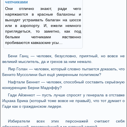
чепчиками
Они отлично знают, ради чего
наряжаются в красные балахоны и
выходят устраивать балаган на шоссе
или в аэропорту. И, ежели немного
приглядеться, то заметно, как под
белыми чепчиками явственно
пробиваются кавказские усы…
Бени Ганц — человек, безусловно, приятный, но вовсе не
великий мыслитель, да и грехов за ним немало.
Яир Голан — человек, который словно пытается доказать, что
Бенито Муссолини был ещё умеренным политиком?
Нафтали Беннет — человек, способный составить серьёзную
конкуренцию Берни Мадоффу?
Гади Айзенкот — пусть лучше спросят у генерала в отставке
Ицхака Брика (который тоже вовсе не правый), что тот думает о
Гади как о гражданском лидере.
Избиратели всех этих персонажей считают себя
образованной, просвещённой и мыслящей элитой.