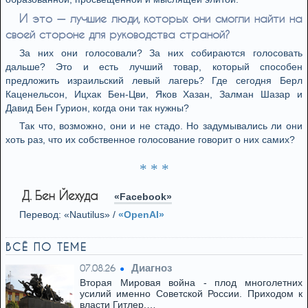
И это — лучшие люди, которых они смогли найти на
своей стороне для руководства страной?
За них они голосовали? За них собираются голосовать
дальше? Это и есть лучший товар, который способен
предложить израильский левый лагерь? Где сегодня Берл
Каценельсон, Ицхак Бен-Цви, Яков Хазан, Залман Шазар и
Давид Бен Гурион, когда они так нужны?
Так что, возможно, они и не стадо. Но задумывались ли они
хоть раз, что их собственное голосование говорит о них самих?
* * *
Д. Бен Йехуда
«Facebook»
Перевод: «Nautilus» /
«OpenAI»
ВСЁ ПО ТЕМЕ
Диагноз
07.08.26
Вторая Мировая война - плод многолетних
усилий именно Советской России. Приходом к
власти Гитлер,…