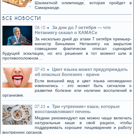
Шахматной олимпиаде, которая пройдет в
Самарканде.
ВСЕ НОВОСТИ
За дни до 7 октября — что
08:10
Нетаниягу сказал о ХАМАСе
За несколько дней до атаки 7 октября премьер-
министр Биньямин Нетаниягу на закрытом
совещании фактически описал сценарий
будущей эскалации, но его решения в тот момент шли в
противоположном…
Цвет языка может предупреждать
07:45
об опасных болезнях - врачи
Если внешний вид и цвет языка неожиданно
изменились - это может быть сигналом о
развитии болезни или наличии воспалений в
организме.
Три «утренние» каши, которые
07:33
восстанавливают печень
Медики рекомендуют как можно чаще включать
натуральные каши в свой рацион, чтобы
поддерживать хорошее пищеварение и работу
внутренних органов.