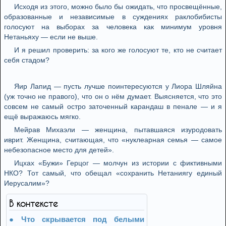
Исходя из этого, можно было бы ожидать, что просвещённые,
образованные и независимые в суждениях раклобибисты
голосуют на выборах за человека как минимум уровня
Нетаньяху — если не выше.
И я решил проверить: за кого же голосуют те, кто не считает
себя стадом?
Яир Лапид — пусть лучше поинтересуются у Лиора Шляйна
(уж точно не правого), что он о нём думает. Выясняется, что это
совсем не самый остро заточенный карандаш в пенале — и я
ещё выражаюсь мягко.
Мейрав Михаэли — женщина, пытавшаяся изуродовать
иврит. Женщина, считающая, что «нуклеарная семья — самое
небезопасное место для детей».
Ицхах «Бужи» Герцог — молчун из истории с фиктивными
НКО? Тот самый, что обещал «сохранить Нетаниягу единый
Иерусалим»?
В контексте
Что скрывается под белыми