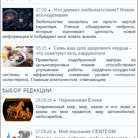
Что движет любопытством? Новое
07:00
исследование
Любопытство оказалось не просто чертой
характера. Ученые обнаружили нейроны,
которые оценивают ценность новой
информации и побуждают мозг искать знания.
Семь каш для здорового сердца –
05:35
что советуют есть кардиологи
Правильно подобранный завтрак из
цельнозерновых злаков способствовал
улучшению работы сердечно-сосудистой
системы и эффективному снижению уровня «плохого»
холестерина. Главным компонентом, отвечающим…
ВЫБОР РЕДАКЦИИ
Чернокожая Елена
08.08.26
Современный мир, мир, каким я его знаю и
каким он мне нравится, мир автомобилей,
небоскребов,…
Моё послание CENTCOM
07.08.26