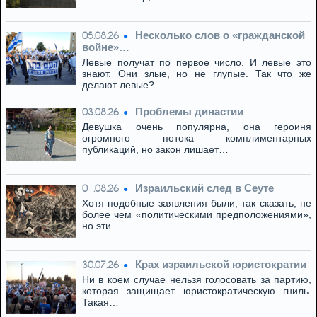
Несколько слов о «гражданской
05.08.26
войне»…
Левые получат по первое число. И левые это
знают. Они злые, но не глупые. Так что же
делают левые?…
Проблемы династии
03.08.26
Девушка очень популярна, она героиня
огромного потока комплиментарных
публикаций, но закон лишает…
Израильский след в Сеуте
01.08.26
Хотя подобные заявления были, так сказать, не
более чем «политическими предположениями»,
но эти…
Крах израильской юристократии
30.07.26
Ни в коем случае нельзя голосовать за партию,
которая защищает юристократическую гниль.
Такая…