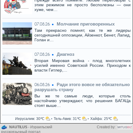
Прежде всего поймите: любые переговоры с
этим режимом не просто бесполезны — они
хуже, чем…
Молчание приговоренных
07.08.26
Там прекрасно помнят, как те же лидеры
сегодняшней оппозиции, Айзенкот, Бенет, Лапид,
Голан и…
Диагноз
07.08.26
Вторая Мировая война - плод многолетних
усилий именно Советской России. Приходом к
власти Гитлер,…
Ради этого вовсе не обязательно
06.08.26
разрушать страну
Вы же те самые люди, которые столь
настойчиво утверждают, что решения БАГАЦа
стоят выше…
Иерусалим
30
Тель-Авив
31
Хайфа
25
NAUTILUS
- Израильский
Created by:
русскоязычный портал