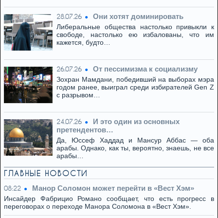
Они хотят доминировать
28.07.26
Либеральные общества настолько привыкли к
свободе, настолько ею избалованы, что им
кажется, будто…
От пессимизма к социализму
26.07.26
Зохран Мамдани, победивший на выборах мэра
годом ранее, выиграл среди избирателей Gen Z
с разрывом…
И это один из основных
24.07.26
претендентов…
Да, Юссеф Хаддад и Мансур Аббас — оба
арабы. Однако, как ты, вероятно, знаешь, не все
арабы…
ГЛАВНЫЕ НОВОСТИ
Манор Соломон может перейти в «Вест Хэм»
08:22
Инсайдер Фабрицио Романо сообщает, что есть прогресс в
переговорах о переходе Манора Соломона в «Вест Хэм».