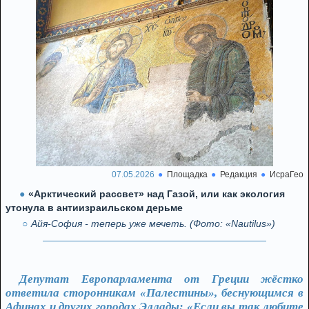
07.05.2026
Площадка
Редакция
ИсраГео
«Арктический рассвет» над Газой, или как экология
утонула в антиизраильском дерьме
Айя-София - теперь уже мечеть. (Фото: «Nautilus»)
Депутат Европарламента от Греции жёстко
ответила сторонникам «Палестины», беснующимся в
Афинах и других городах Эллады: «Если вы так любите