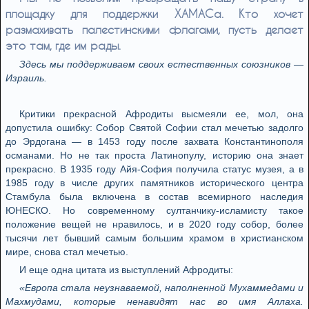
площадку для поддержки ХАМАСа. Кто хочет
размахивать палестинскими флагами, пусть делает
это там, где им рады.
Здесь мы поддерживаем своих естественных союзников —
Израиль.
Критики прекрасной Афродиты высмеяли ее, мол, она
допустила ошибку: Собор Святой Софии стал мечетью задолго
до Эрдогана — в 1453 году после захвата Константинополя
османами. Но не так проста Латинопулу, историю она знает
прекрасно. В 1935 году Айя-София получила статус музея, а в
1985 году в числе других памятников исторического центра
Стамбула была включена в состав всемирного наследия
ЮНЕСКО. Но современному султанчику-исламисту такое
положение вещей не нравилось, и в 2020 году собор, более
тысячи лет бывший самым большим храмом в христианском
мире, снова стал мечетью.
И еще одна цитата из выступлений Афродиты:
«Европа стала неузнаваемой, наполненной Мухаммедами и
Махмудами, которые ненавидят нас во имя Аллаха.