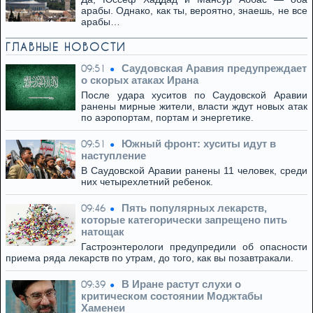
арабы. Однако, как ты, вероятно, знаешь, не все
арабы…
ГЛАВНЫЕ НОВОСТИ
Саудовская Аравия предупреждает
09:51
о скорых атаках Ирана
После удара хуситов по Саудовской Аравии
ранены мирные жители, власти ждут новых атак
по аэропортам, портам и энергетике.
Южный фронт: хуситы идут в
09:51
наступление
В Саудовской Аравии ранены 11 человек, среди
них четырехлетний ребенок.
Пять популярных лекарств,
09:46
которые категорически запрещено пить
натощак
Гастроэнтерологи предупредили об опасности
приема ряда лекарств по утрам, до того, как вы позавтракали.
В Иране растут слухи о
09:39
критическом состоянии Моджтабы
Хаменеи