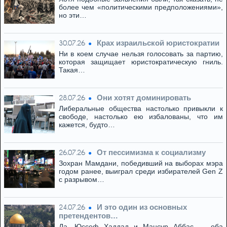
более чем «политическими предположениями»,
но эти…
Крах израильской юристократии
30.07.26
Ни в коем случае нельзя голосовать за партию,
которая защищает юристократическую гниль.
Такая…
Они хотят доминировать
28.07.26
Либеральные общества настолько привыкли к
свободе, настолько ею избалованы, что им
кажется, будто…
От пессимизма к социализму
26.07.26
Зохран Мамдани, победивший на выборах мэра
годом ранее, выиграл среди избирателей Gen Z
с разрывом…
И это один из основных
24.07.26
претендентов…
Да, Юссеф Хаддад и Мансур Аббас — оба