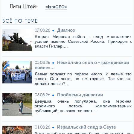
Лили Штейн
«IsraGEO»
ВСЁ ПО ТЕМЕ
Диагноз
07.08.26
Вторая Мировая война - плод многолетних
усилий именно Советской России. Приходом к
власти Гитлер,…
Несколько слов о «гражданской
05.08.26
войне»…
Левые получат по первое число. И левые это
знают. Они злые, но не глупые. Так что же
делают левые?…
Проблемы династии
03.08.26
Девушка очень популярна, она героиня
огромного потока комплиментарных
публикаций, но закон лишает…
Израильский след в Сеуте
01.08.26
Хотя подобные заявления были, так сказать, не