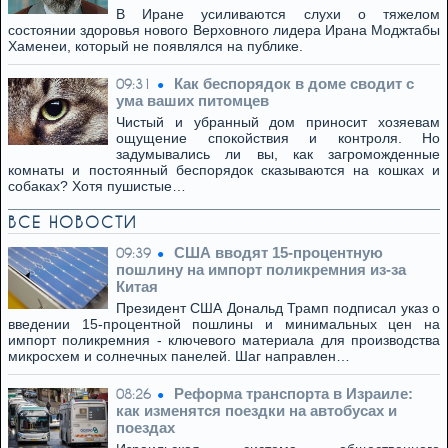
В Иране усиливаются слухи о тяжелом
состоянии здоровья нового Верховного лидера Ирана Моджтабы
Хаменеи, который не появлялся на публике.
Как беспорядок в доме сводит с
09:31
ума ваших питомцев
Чистый и убранный дом приносит хозяевам
ощущение спокойствия и контроля. Но
задумывались ли вы, как загроможденные
комнаты и постоянный беспорядок сказываются на кошках и
собаках? Хотя пушистые…
ВСЕ НОВОСТИ
США вводят 15-процентную
09:39
пошлину на импорт поликремния из-за
Китая
Президент США Дональд Трамп подписал указ о
введении 15-процентной пошлины и минимальных цен на
импорт поликремния - ключевого материала для производства
микросхем и солнечных панелей. Шаг направлен…
Реформа транспорта в Израиле:
08:26
как изменятся поездки на автобусах и
поездах