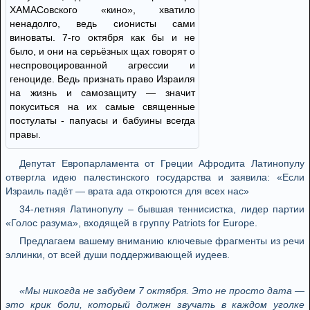
ХАМАСовского «кино», хватило
ненадолго, ведь сионисты сами
виноваты. 7-го октября как бы и не
было, и они на серьёзных щах говорят о
неспровоцированной агрессии и
геноциде. Ведь признать право Израиля
на жизнь и самозащиту — значит
покуситься на их самые священные
постулаты - папуасы и бабуины всегда
правы.
Депутат Европарламента от Греции Афродита Латинопулу
отвергла идею палестинского государства и заявила: «Если
Израиль падёт — врата ада откроются для всех нас»
34-летняя Латинопулу – бывшая теннисистка, лидер партии
«Голос разума», входящей в группу Patriots for Europe.
Предлагаем вашему вниманию ключевые фрагменты из речи
эллинки, от всей души поддерживающей иудеев.
«Мы никогда не забудем 7 октября. Это не просто дата —
это крик боли, который должен звучать в каждом уголке