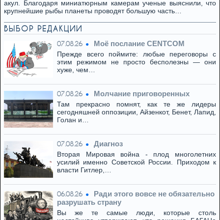
акул. Благодаря миниатюрным камерам ученые выяснили, что
крупнейшие рыбы планеты проводят большую часть…
ВЫБОР РЕДАКЦИИ
Моё послание CENTCOM
07.08.26
Прежде всего поймите: любые переговоры с
этим режимом не просто бесполезны — они
хуже, чем…
Молчание приговоренных
07.08.26
Там прекрасно помнят, как те же лидеры
сегодняшней оппозиции, Айзенкот, Бенет, Лапид,
Голан и…
Диагноз
07.08.26
Вторая Мировая война - плод многолетних
усилий именно Советской России. Приходом к
власти Гитлер,…
Ради этого вовсе не обязательно
06.08.26
разрушать страну
Вы же те самые люди, которые столь