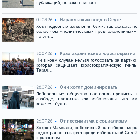
публикаций, но закон лишает…
Израильский след в Сеуте
01.08.26
Хотя подобные заявления были, так сказать, не
более чем «политическими предположениями»,
но эти…
Крах израильской юристократии
30.07.26
Ни в коем случае нельзя голосовать за партию,
которая защищает юристократическую гниль.
Такая…
Они хотят доминировать
28.07.26
Либеральные общества настолько привыкли к
свободе, настолько ею избалованы, что им
кажется, будто…
От пессимизма к социализму
26.07.26
Зохран Мамдани, победивший на выборах мэра
годом ранее, выиграл среди избирателей Gen Z
с разрывом…