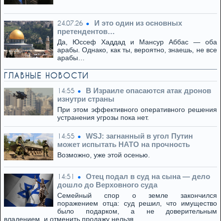
И это один из основных
24.07.26
претендентов…
Да, Юссеф Хаддад и Мансур Аббас — оба
арабы. Однако, как ты, вероятно, знаешь, не все
арабы…
ГЛАВНЫЕ НОВОСТИ
В Израиле опасаются атак дронов
14:55
изнутри страны
При этом эффективного оперативного решения
устранения угрозы пока нет.
WSJ: загнанный в угол Путин
14:55
может испытать НАТО на прочность
Возможно, уже этой осенью.
Отец подал в суд на сына — дело
14:51
дошло до Верховного суда
Семейный спор о земле закончился
поражением отца: суд решил, что имущество
было подарком, а не доверительным
владением, и отменить продажу нельзя.