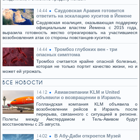
Саудовская Аравия готовится
14:44
ответить на эскалацию хуситов в Йемене
Саудовская коалиция, оказывающая поддержку
официальным властям Йемена с 2015 года,
выразила готовность жестко отреагировать на участившиеся
возобновления атак со стороны повстанцев-хуситов.
Тромбоз глубоких вен - три
14:44
опасных симптома
Тромбоз считается крайне опасной болезнью,
которая не только портит качество жизни, но и
может ей угрожать.
ВСЕ НОВОСТИ
Авиакомпании KLM и United
14:12
объявили о возвращении в Израиль
Голландская компания KLM объявила о
возобновлении рейсов в Израиль после
перерыва, связанного с ситуацией в регионе.
Полеты между Амстердамом и Тель-Авивом будут
восстановлены с 25 августа.
В Абу-Даби откроется Музей
14:02