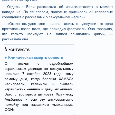
увезли в Сектор Газа.
Отдельно Бери рассказала об изнасилованиях в момент
нападения. По ее словам, знакомые присылали ей голосовые
сообщения с рассказами о сексуальном насилии.
«Около полудня мне пришла запись от девушки, которая
пряталась возле поля, где проходил фестиваль. Она говорила,
что кого-то насилуют. На записи слышались крики», —
рассказала она.
В контексте
Клиническая смерть совести
Он молчит о подробнейшем
израильском докладе по сексуальному
насилию 7 октября 2023 года, тому
самому дню, когда боевики ХАМАСа
насиловали, калечили и сжигали
израильских женщин и девушек живьем.
Зато с восторгом цитирует Франческу
Альбанезе и всю эту антисемитскую
помойку под названием «механизмы
ООН».