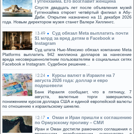
Гуггенхайма. Его возглавит женщина
Спустя двадцать лет после объявления музей
Гуггенхайма откроет четвёртый филиал в Абу-
Даби. Открытие назначено на 11 декабря 2026
года. Новым директором музея станет Валери Хиллингс.
Суд обязал Meta выплатить почти
13:49
$1 млрд за вред детям в Facebook и
Instagram
Суд штата Нью-Мексико обязал компанию Meta
Platforms выплатить 942 миллиона долларов за нанесение
вреда несовершеннолетним пользователям в социальных сетях
Facebook и Instagram. Судебное решение…
Курсы валют в Израиле на 7
12:24
августа 2026 года: доллар и евро
подешевели
Банк Израиля сообщает, что в пятницу, 7
августа, валютные торги завершились
понижением курсов доллара США и единой европейской валюты
по отношению к израильскому шекелю.
Оман и Иран пришли к соглашению
12:17
по Ормузскому проливу – СМИ
Иран и Оман достигли рамочного соглашения о
временном возобновлении судоходства в