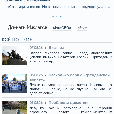
тщательного расследования.
«Скептицизм важен. Но важны и факты», — подчеркнула она.
* * *
Даниэль Микаэлов
«IsraGEO»
«9tv»
ВСЁ ПО ТЕМЕ
Диагноз
07.08.26
Вторая Мировая война - плод многолетних
усилий именно Советской России. Приходом к
власти Гитлер,…
Несколько слов о «гражданской
05.08.26
войне»…
Левые получат по первое число. И левые это
знают. Они злые, но не глупые. Так что же
делают левые?…
Проблемы династии
03.08.26
Девушка очень популярна, она героиня
огромного потока комплиментарных