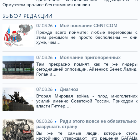
Ормузском проливе без взимания пошлин.
ВЫБОР РЕДАКЦИИ
Моё послание CENTCOM
07.08.26
Прежде всего поймите: любые переговоры с
этим режимом не просто бесполезны — они
хуже, чем…
Молчание приговоренных
07.08.26
Там прекрасно помнят, как те же лидеры
сегодняшней оппозиции, Айзенкот, Бенет, Лапид,
Голан и…
Диагноз
07.08.26
Вторая Мировая война - плод многолетних
усилий именно Советской России. Приходом к
власти Гитлер,…
Ради этого вовсе не обязательно
06.08.26
разрушать страну
Вы же те самые люди, которые столь
настойчиво утверждают, что решения БАГАЦа