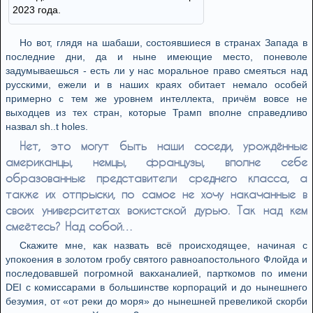
2023 года.
Но вот, глядя на шабаши, состоявшиеся в странах Запада в
последние дни, да и ныне имеющие место, поневоле
задумываешься - есть ли у нас моральное право смеяться над
русскими, ежели и в наших краях обитает немало особей
примерно с тем же уровнем интеллекта, причём вовсе не
выходцев из тех стран, которые Трамп вполне справедливо
назвал sh..t holes.
Нет, это могут быть наши соседи, урождённые
американцы, немцы, французы, вполне себе
образованные представители среднего класса, а
также их отпрыски, по самое не хочу накачанные в
своих университетах вокистской дурью. Так над кем
смеётесь? Над собой…
Скажите мне, как назвать всё происходящее, начиная с
упокоения в золотом гробу святого равноапостольного Флойда и
последовавшей погромной вакханалией, парткомов по имени
DEI с комиссарами в большинстве корпораций и до нынешнего
безумия, от «от реки до моря» до нынешней превеликой скорби