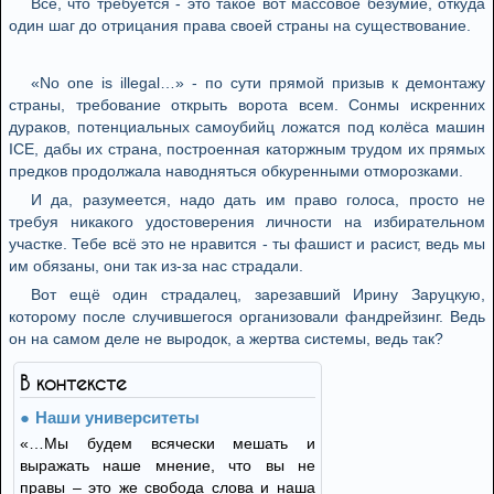
Всё, что требуется - это такое вот массовое безумие, откуда
один шаг до отрицания права своей страны на существование.
«No one is illegal…» - по сути прямой призыв к демонтажу
страны, требование открыть ворота всем. Сонмы искренних
дураков, потенциальных самоубийц ложатся под колёса машин
ICE, дабы их страна, построенная каторжным трудом их прямых
предков продолжала наводняться обкуренными отморозками.
И да, разумеется, надо дать им право голоса, просто не
требуя никакого удостоверения личности на избирательном
участке. Тебе всё это не нравится - ты фашист и расист, ведь мы
им обязаны, они так из-за нас страдали.
Вот ещё один страдалец, зарезавший Ирину Заруцкую,
которому после случившегося организовали фандрейзинг. Ведь
он на самом деле не выродок, а жертва системы, ведь так?
В контексте
Наши университеты
«…Мы будем всячески мешать и
выражать наше мнение, что вы не
правы – это же свобода слова и наша