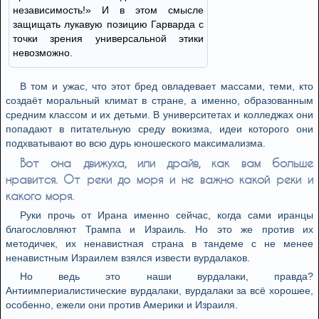
независимость!» И в этом смысле
защищать лукавую позицию Гарварда с
точки зрения универсальной этики
невозможно.
В том и ужас, что этот бред овладевает массами, теми, кто
создаёт моральный климат в стране, а именно, образованным
средним классом и их детьми. В университетах и колледжах они
попадают в питательную среду вокизма, идеи которого они
подхватывают во всю дурь юношеского максимализма.
Вот она движуха, или драйв, как вам больше
нравится. От реки до моря и не важно какой реки и
какого моря.
Руки прочь от Ирана именно сейчас, когда сами иранцы
благословляют Трампа и Израиль. Но это же против их
методичек, их ненавистная страна в тандеме с не менее
ненавистным Израилем взялся извести вурдалаков.
Но ведь это наши вурдалаки, правда?
Антиимпериалистические вурдалаки, вурдалаки за всё хорошее,
особенно, ежели они против Америки и Израиля.