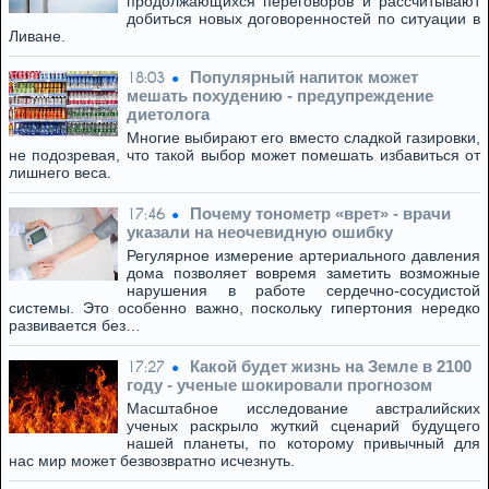
продолжающихся переговоров и рассчитывают
добиться новых договоренностей по ситуации в
Ливане.
Популярный напиток может
18:03
мешать похудению - предупреждение
диетолога
Многие выбирают его вместо сладкой газировки,
не подозревая, что такой выбор может помешать избавиться от
лишнего веса.
Почему тонометр «врет» - врачи
17:46
указали на неочевидную ошибку
Регулярное измерение артериального давления
дома позволяет вовремя заметить возможные
нарушения в работе сердечно-сосудистой
системы. Это особенно важно, поскольку гипертония нередко
развивается без…
Какой будет жизнь на Земле в 2100
17:27
году - ученые шокировали прогнозом
Масштабное исследование австралийских
ученых раскрыло жуткий сценарий будущего
нашей планеты, по которому привычный для
нас мир может безвозвратно исчезнуть.