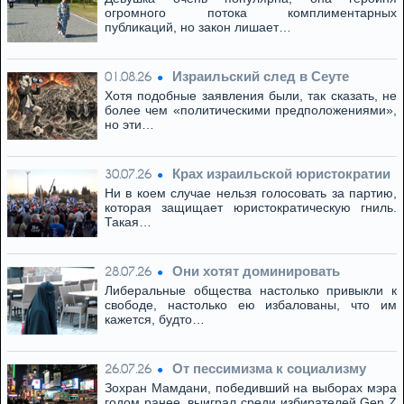
огромного потока комплиментарных
публикаций, но закон лишает…
Израильский след в Сеуте
01.08.26
Хотя подобные заявления были, так сказать, не
более чем «политическими предположениями»,
но эти…
Крах израильской юристократии
30.07.26
Ни в коем случае нельзя голосовать за партию,
которая защищает юристократическую гниль.
Такая…
Они хотят доминировать
28.07.26
Либеральные общества настолько привыкли к
свободе, настолько ею избалованы, что им
кажется, будто…
От пессимизма к социализму
26.07.26
Зохран Мамдани, победивший на выборах мэра
годом ранее, выиграл среди избирателей Gen Z