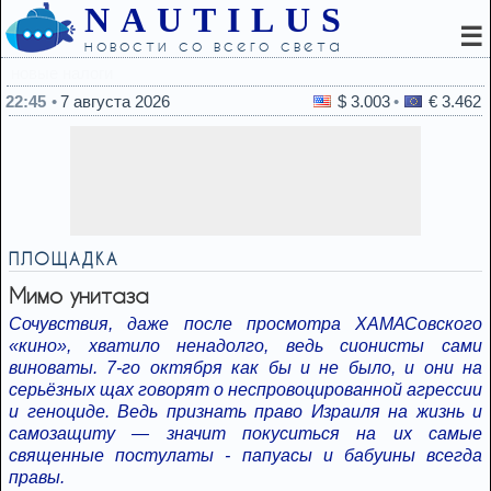
NAUTILUS
☰
новости со всего света
22:25
Слова программируют на неудачу: каких в
22:45
7 августа 2026
$ 3.003
€ 3.462
ПЛОЩАДКА
Мимо унитаза
Сочувствия, даже после просмотра ХАМАСовского
«кино», хватило ненадолго, ведь сионисты сами
виноваты. 7-го октября как бы и не было, и они на
серьёзных щах говорят о неспровоцированной агрессии
и геноциде. Ведь признать право Израиля на жизнь и
самозащиту — значит покуситься на их самые
священные постулаты - папуасы и бабуины всегда
правы.