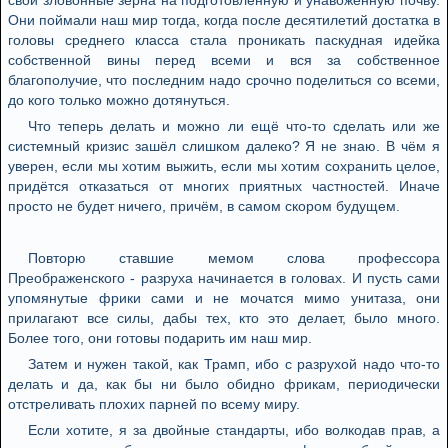
свои зловонные зёрна на подготовленную и унавоженную почву.
Они поймали наш мир тогда, когда после десятилетий достатка в
головы среднего класса стала проникать паскудная идейка
собственной вины перед всеми и вся за собственное
благополучие, что последним надо срочно поделиться со всеми,
до кого только можно дотянуться.
Что теперь делать и можно ли ещё что-то сделать или же
системный кризис зашёл слишком далеко? Я не знаю. В чём я
уверен, если мы хотим выжить, если мы хотим сохранить целое,
придётся отказаться от многих приятных частностей. Иначе
просто не будет ничего, причём, в самом скором будущем.
Повторю ставшие мемом слова профессора
Преображенского - разруха начинается в головах. И пусть сами
упомянутые фрики сами и не мочатся мимо унитаза, они
прилагают все силы, дабы тех, кто это делает, было много.
Более того, они готовы подарить им наш мир.
Затем и нужен такой, как Трамп, ибо с разрухой надо что-то
делать и да, как бы ни было обидно фрикам, периодически
отстреливать плохих парней по всему миру.
Если хотите, я за двойные стандарты, ибо волкодав прав, а