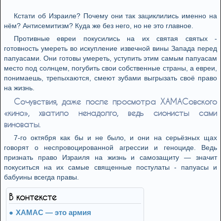
Кстати об Израиле? Почему они так зациклились именно на
нём? Антисемитизм? Куда же без него, но не это главное.
Противные евреи покусились на их святая святых -
готовность умереть во искупление извечной вины Запада перед
папуасами. Они готовы умереть, уступить этим самым папуасам
место под солнцем, погубить свои собственные страны, а евреи,
понимаешь, трепыхаются, смеют зубами выгрызать своё право
на жизнь.
Сочувствия, даже после просмотра ХАМАСовского
«кино», хватило ненадолго, ведь сионисты сами
виноваты.
7-го октября как бы и не было, и они на серьёзных щах
говорят о неспровоцированной агрессии и геноциде. Ведь
признать право Израиля на жизнь и самозащиту — значит
покуситься на их самые священные постулаты - папуасы и
бабуины всегда правы.
В контексте
ХАМАС — это армия