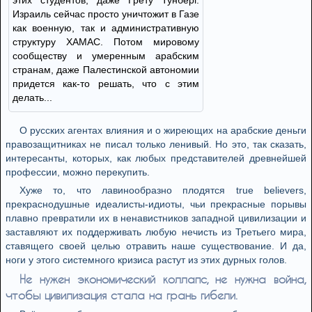
этих студентов, даже Грету Тунберг.
Израиль сейчас просто уничтожит в Газе
как военную, так и административную
структуру ХАМАС. Потом мировому
сообществу и умеренным арабским
странам, даже Палестинской автономии
придется как-то решать, что с этим
делать...
О русских агентах влияния и о жиреющих на арабские деньги
правозащитниках не писал только ленивый. Но это, так сказать,
интересанты, которых, как любых представителей древнейшей
профессии, можно перекупить.
Хуже то, что лавинообразно плодятся true believers,
прекраснодушные идеалисты-идиоты, чьи прекрасные порывы
плавно превратили их в ненавистников западной цивилизации и
заставляют их поддерживать любую нечисть из Третьего мира,
ставящего своей целью отравить наше существование. И да,
ноги у этого системного кризиса растут из этих дурных голов.
Не нужен экономический коллапс, не нужна война,
чтобы цивилизация стала на грань гибели.