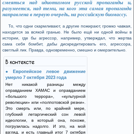
смеяться над идиотизмом русской пропаганды и,
разумеется, над теми, на кого эта самая пропаганда
направлена в первую очередь, на российскую биомассу.
То, что одни скармливают, а другие пожирают, громко чавкая,
находится за всякой гранью. Не было ещё ни одной войны в
истории, где бы агрессор, например, утверждал, что жертва
сама себя бомбит, дабы дискредитировать его, агрессора,
светлый лик. Правда, одновременно, смешно и омерзительно.
В контексте
Европейское левое движение
умерло 7 октября 2023 года
Нет никакой разницы между
оправданием ХАМАС и оправданием
«большого террора», «культурной
революции» или «полпотовской резни».
Это смерть или, по крайней мере,
глубокий летаргический сон левой
идеологии, в который она, похоже,
погрузилась надолго. И это, на мой
взгляд, и есть главный итог 7 октября