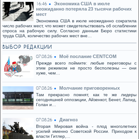
Экономика США в июле
16:46
неожиданно потеряла 23 тысячи рабочих
мест
Экономика США в июле неожиданно сократила
число рабочих мест, что может свидетельствовать об ослаблении
спроса на рабочую силу. Согласно данным Бюро статистики
труда США, количество рабочих мест вне…
ВЫБОР РЕДАКЦИИ
Моё послание CENTCOM
07.08.26
Прежде всего поймите: любые переговоры с
этим режимом не просто бесполезны — они
хуже, чем…
Молчание приговоренных
07.08.26
Там прекрасно помнят, как те же лидеры
сегодняшней оппозиции, Айзенкот, Бенет, Лапид,
Голан и…
Диагноз
07.08.26
Вторая Мировая война - плод многолетних
усилий именно Советской России. Приходом к
власти Гитлер,…