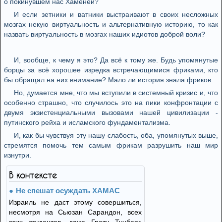
о покинувшем нас Хаменеи?
И если зетники и ватники выстраивают в своих несложных
мозгах некую виртуальность и альтернативную историю, то как
назвать виртуальность в мозгах наших идиотов доброй воли?
И, вообще, к чему я это? Да всё к тому же. Будь упомянутые
борцы за всё хорошее изредка встречающимися фриками, кто
бы обращал на них внимание? Мало ли история знала фриков.
Но, думается мне, что мы вступили в системный кризис и, что
особенно страшно, что случилось это на пики конфронтации с
двумя экзистенциальными вызовами нашей цивилизации -
путинского рейха и исламского фундаментализма.
И, как бы чувствуя эту нашу слабость, оба, упомянутых выше,
стремятся помочь тем самым фрикам разрушить наш мир
изнутри.
В контексте
Не спешат осуждать ХАМАС
Израиль не даст этому совершиться,
несмотря на Сьюзан Сарандон, всех