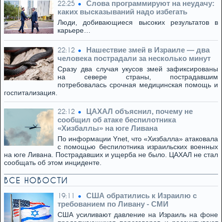
Слова программируют на неудачу:
22:25
каких высказываний надо избегать
Люди, добивающиеся высоких результатов в
карьере…
Нашествие змей в Израиле — два
22:12
человека пострадали за несколько минут
Сразу два случая укусов змей зафиксированы
на севере страны, пострадавшим
потребовалась срочная медицинская помощь и
госпитализация.
ЦАХАЛ объяснил, почему не
22:12
сообщил об атаке беспилотника
«Хизбаллы» на юге Ливана
По информации Ynet, что «Хизбалла» атаковала
с помощью беспилотника израильских военных
на юге Ливана. Пострадавших и ущерба не было. ЦАХАЛ не стал
сообщать об этом инциденте.
ВСЕ НОВОСТИ
США обратились к Израилю с
19:11
требованием по Ливану - СМИ
США усиливают давление на Израиль на фоне