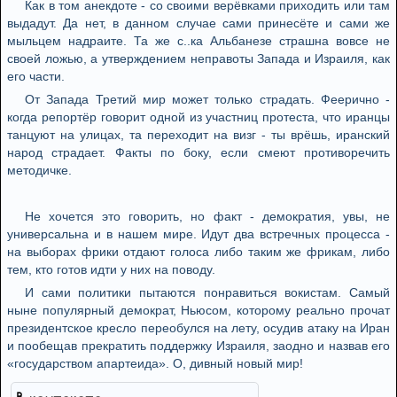
Как в том анекдоте - со своими верёвками приходить или там
выдадут. Да нет, в данном случае сами принесёте и сами же
мыльцем надраите. Та же с..ка Альбанезе страшна вовсе не
своей ложью, а утверждением неправоты Запада и Израиля, как
его части.
От Запада Третий мир может только страдать. Феерично -
когда репортёр говорит одной из участниц протеста, что иранцы
танцуют на улицах, та переходит на визг - ты врёшь, иранский
народ страдает. Факты по боку, если смеют противоречить
методичке.
Не хочется это говорить, но факт - демократия, увы, не
универсальна и в нашем мире. Идут два встречных процесса -
на выборах фрики отдают голоса либо таким же фрикам, либо
тем, кто готов идти у них на поводу.
И сами политики пытаются понравиться вокистам. Самый
ныне популярный демократ, Ньюсом, которому реально прочат
президентское кресло переобулся на лету, осудив атаку на Иран
и пообещав прекратить поддержку Израиля, заодно и назвав его
«государством апартеида». О, дивный новый мир!