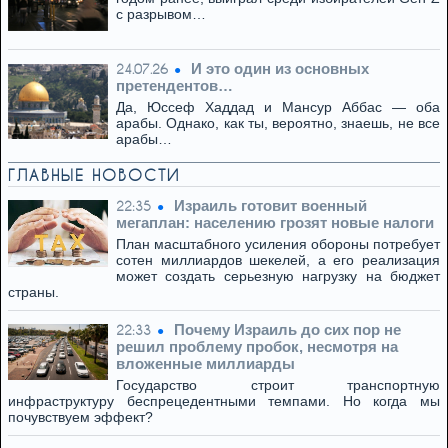
с разрывом…
И это один из основных
24.07.26
претендентов…
Да, Юссеф Хаддад и Мансур Аббас — оба
арабы. Однако, как ты, вероятно, знаешь, не все
арабы…
ГЛАВНЫЕ НОВОСТИ
Израиль готовит военный
22:35
мегаплан: населению грозят новые налоги
План масштабного усиления обороны потребует
сотен миллиардов шекелей, а его реализация
может создать серьезную нагрузку на бюджет
страны.
Почему Израиль до сих пор не
22:33
решил проблему пробок, несмотря на
вложенные миллиарды
Государство строит транспортную
инфраструктуру беспрецедентными темпами. Но когда мы
почувствуем эффект?