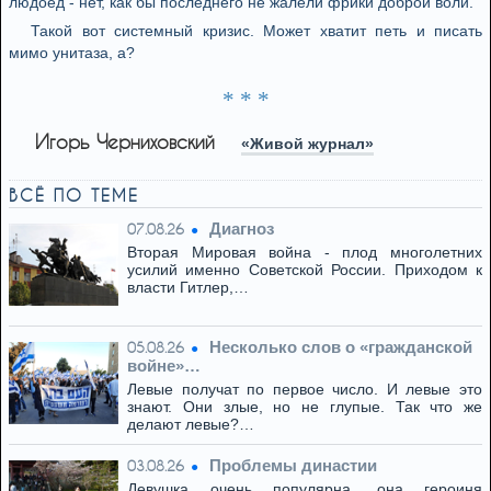
людоед - нет, как бы последнего не жалели фрики доброй воли.
Такой вот системный кризис. Может хватит петь и писать
мимо унитаза, а?
* * *
Игорь Черниховский
«Живой журнал»
ВСЁ ПО ТЕМЕ
Диагноз
07.08.26
Вторая Мировая война - плод многолетних
усилий именно Советской России. Приходом к
власти Гитлер,…
Несколько слов о «гражданской
05.08.26
войне»…
Левые получат по первое число. И левые это
знают. Они злые, но не глупые. Так что же
делают левые?…
Проблемы династии
03.08.26
Девушка очень популярна, она героиня