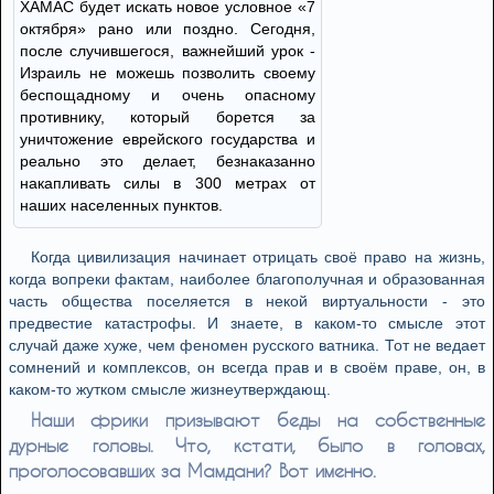
ХАМАС будет искать новое условное «7
октября» рано или поздно. Сегодня,
после случившегося, важнейший урок -
Израиль не можешь позволить своему
беспощадному и очень опасному
противнику, который борется за
уничтожение еврейского государства и
реально это делает, безнаказанно
накапливать силы в 300 метрах от
наших населенных пунктов.
Когда цивилизация начинает отрицать своё право на жизнь,
когда вопреки фактам, наиболее благополучная и образованная
часть общества поселяется в некой виртуальности - это
предвестие катастрофы. И знаете, в каком-то смысле этот
случай даже хуже, чем феномен русского ватника. Тот не ведает
сомнений и комплексов, он всегда прав и в своём праве, он, в
каком-то жутком смысле жизнеутверждающ.
Наши фрики призывают беды на собственные
дурные головы. Что, кстати, было в головах,
проголосовавших за Мамдани? Вот именно.