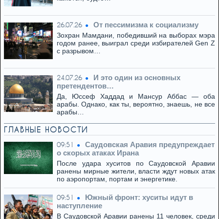
От пессимизма к социализму
26.07.26
Зохран Мамдани, победивший на выборах мэра
годом ранее, выиграл среди избирателей Gen Z
с разрывом…
И это один из основных
24.07.26
претендентов…
Да, Юссеф Хаддад и Мансур Аббас — оба
арабы. Однако, как ты, вероятно, знаешь, не все
арабы…
ГЛАВНЫЕ НОВОСТИ
Саудовская Аравия предупреждает
09:51
о скорых атаках Ирана
После удара хуситов по Саудовской Аравии
ранены мирные жители, власти ждут новых атак
по аэропортам, портам и энергетике.
Южный фронт: хуситы идут в
09:51
наступление
В Саудовской Аравии ранены 11 человек, среди