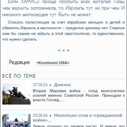
Если ХАМАСу проще погубить всех жителей Газы,
чем вернуть заложников, то Израиль тут ни при чем. И
никакого милосердия тут быть не может.
Спасать палестинцев за счет еврейских женщин и детей и
обвинять Израиль в жестокости – пределов цинизму нет. Главное
нам бы самим не забыть в этой свистопляске, то единственное,
что нужно сделать.
* * *
Редакция
«Kontinent USA»
ВСЁ ПО ТЕМЕ
Диагноз
07.08.26
Вторая Мировая война - плод многолетних
усилий именно Советской России. Приходом к
власти Гитлер,…
Несколько слов о «гражданской
05.08.26
войне»…
Левые получат по первое число. И левые это