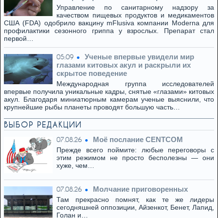
Управление по санитарному надзору за
качеством пищевых продуктов и медикаментов
США (FDA) одобрило вакцину mFlusiva компании Moderna для
профилактики сезонного гриппа у взрослых. Препарат стал
первой…
Ученые впервые увидели мир
05:09
глазами китовых акул и раскрыли их
скрытое поведение
Международная группа исследователей
впервые получила уникальные кадры, снятые «глазами» китовых
акул. Благодаря миниатюрным камерам ученые выяснили, что
крупнейшие рыбы планеты проводят большую часть…
ВЫБОР РЕДАКЦИИ
Моё послание CENTCOM
07.08.26
Прежде всего поймите: любые переговоры с
этим режимом не просто бесполезны — они
хуже, чем…
Молчание приговоренных
07.08.26
Там прекрасно помнят, как те же лидеры
сегодняшней оппозиции, Айзенкот, Бенет, Лапид,
Голан и…