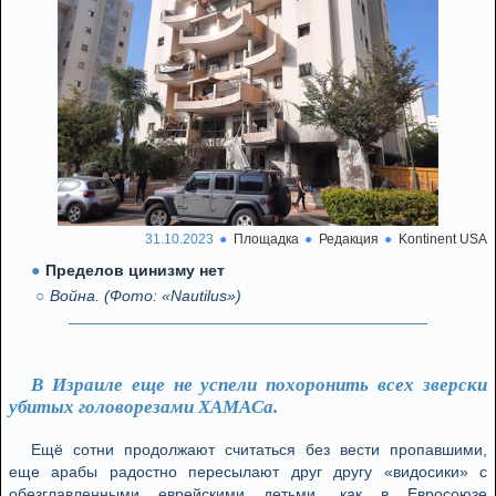
31.10.2023
Площадка
Редакция
Kontinent USA
Пределов цинизму нет
Война. (Фото: «Nautilus»)
В Израиле еще не успели похоронить всех зверски
убитых головорезами ХАМАСа.
Ещё сотни продолжают считаться без вести пропавшими,
еще арабы радостно пересылают друг другу «видосики» с
обезглавленными еврейскими детьми, как в Евросоюзе