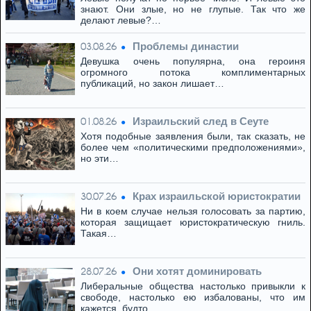
знают. Они злые, но не глупые. Так что же
делают левые?…
Проблемы династии
03.08.26
Девушка очень популярна, она героиня
огромного потока комплиментарных
публикаций, но закон лишает…
Израильский след в Сеуте
01.08.26
Хотя подобные заявления были, так сказать, не
более чем «политическими предположениями»,
но эти…
Крах израильской юристократии
30.07.26
Ни в коем случае нельзя голосовать за партию,
которая защищает юристократическую гниль.
Такая…
Они хотят доминировать
28.07.26
Либеральные общества настолько привыкли к
свободе, настолько ею избалованы, что им
кажется, будто…