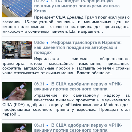
США вводят 15-процентную
09:39
пошлину на импорт поликремния из-за
Китая
Президент США Дональд Трамп подписал указ о
введении 15-процентной пошлины и минимальных цен на
импорт поликремния - ключевого материала для производства
микросхем и солнечных панелей. Шаг направлен…
Реформа транспорта в Израиле:
08:26
как изменятся поездки на автобусах и
поездах
Израильская система общественного
транспорта готовит масштабные изменения, призванные
сократить автомобильные пробки и заставить жителей страны
чаще отказываться от личных машин. Власти обещают…
В США одобрили первую мРНК-
05:31
вакцину против сезонного гриппа
Управление по санитарному надзору за
качеством пищевых продуктов и медикаментов
США (FDA) одобрило вакцину mFlusiva компании Moderna для
профилактики сезонного гриппа у взрослых. Препарат стал
первой…
В США одобрили первую мРНК-
05:31
вакцину против сезонного гриппа