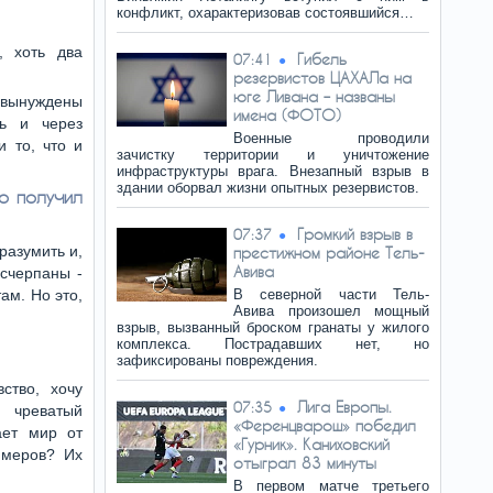
конфликт, охарактеризовав состоявшийся…
, хоть два
Гибель
07:41
резервистов ЦАХАЛа на
юге Ливана – названы
е вынуждены
имена (ФОТО)
ть и через
Военные проводили
и то, что и
зачистку территории и уничтожение
инфраструктуры врага. Внезапный взрыв в
здании оборвал жизни опытных резервистов.
о получил
Громкий взрыв в
07:37
разумить и,
престижном районе Тель-
Авива
исчерпаны -
ам. Но это,
В северной части Тель-
Авива произошел мощный
взрыв, вызванный броском гранаты у жилого
комплекса. Пострадавших нет, но
зафиксированы повреждения.
ство, хочу
Лига Европы.
07:35
, чреватый
«Ференцварош» победил
ает мир от
«Гурник». Каниховский
имеров? Их
отыграл 83 минуты
В первом матче третьего