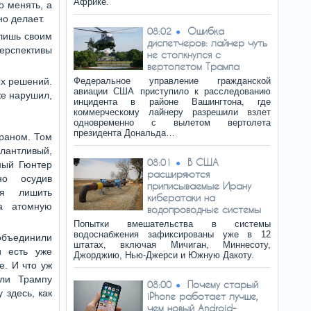
Африке.
о менять, а
но делает.
Ошибка
08:02
лишь своим
диспетчеров: лайнер чуть
рспективы
не столкнулся с
вертолетом Трампа
ых решений.
Федеральное управление гражданской
авиации США приступило к расследованию
же нарушил,
инцидента в районе Вашингтона, где
коммерческому лайнеру разрешили взлет
одновременно с вылетом вертолета
президента Дональда…
Ираном. Том
лантливый,
В США
08:01
ный Гюнтер
расширяются
но осудив
приписываемые Ирану
ся лишить
кибератаки на
а атомную
водопроводные системы
Попытки вмешательства в системы
водоснабжения зафиксированы уже в 12
объединили
штатах, включая Мичиган, Миннесоту,
и есть уже
Джорджию, Нью-Джерси и Южную Дакоту.
. И что уж
сли Трампу
Почему старый
08:00
 здесь, как
iPhone работает лучше,
чем новый Android-