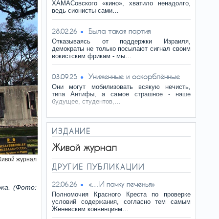
ХАМАСовского «кино», хватило ненадолго,
ведь сионисты сами…
Была такая партия
28.02.26
Отказываясь от поддержки Израиля,
демократы не только посылают сигнал своим
вокистским фрикам - мы…
Униженные и оскорблённые
03.09.25
Они могут мобилизовать всякую нечисть,
типа Антифы, а самое страшное - наше
будущее, студентов,…
ИЗДАНИЕ
Живой журнал
ивой журнал
ДРУГИЕ ПУБЛИКАЦИИ
«…И пачку печенья»
22.06.26
ка. (Фото:
Полномочия Красного Креста по проверке
условий содержания, согласно тем самым
Женевским конвенциям…