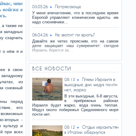
ейчас, что
Потрясающе
03.05.26
 войска в
У меня впечатление, что в последнее время
сь.
Европой управляют клинические идиоты. им
надо слюнявчики…
 а также не
ам западных
Не хватит ли врать?
06.04.26
ру схарчить
Давайте же четко проясним, кто на самом
деле защищает наш суверенитет: сегодня
Израиль борется за…
т о нём я и
ВСЕ НОВОСТИ
шее в свою
, западному
Пляжи Израиля в
08:13
латах, из
выходные дни: медуз почти
ак снежный
нет, жарко
В эти выходные, 6-8 августа,
в прибрежных районах
вины перед
Израиля будет жарко, вода очень теплая.
твие, его
Медуз около побережья Средиземного моря
 возможных
почти нет.
о-вторых -
 культур и
Отдых израильтян
08:12
й при всех
в Италии обернулся