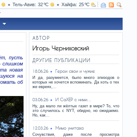
Тель-Авив
32
Хайфа
25
08:00
Поче
АВТОР
Игорь Черниховский
ёт, пусть
ДРУГИЕ ПУБЛИКАЦИИ
- слишком
эта новая
Герои свои и чужие
18.06.26
вшуюся на
И да, разумеется, было много эпизодов о
ломать об
которых не хочется вспоминать. Да хоть о тех
же евреях,…
И СаХЕР с ними…
03.06.26
Ну, да мало ли жёлтых газет в мире? То, что
это случилось с NYT, обидно, но ожидаемо.
Но, как…
Мимо унитаза
12.03.26
Сочувствия, даже после просмотра