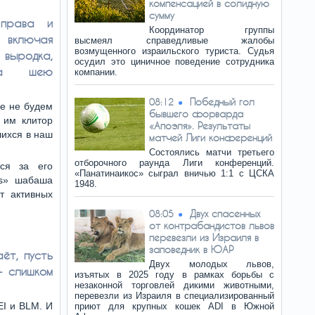
компенсацией в солидную
сумму
 права и
Координатор группы
включая
высмеял справедливые жалобы
возмущенного израильского туриста. Судья
выродка,
осудил это циничное поведение сотрудника
на шею
компании.
Победный гол
08:12
не не будем
бывшего форварда
 им клитор
«Апоэля». Результаты
шихся в наш
матчей Лиги конференций
Состоялись матчи третьего
отборочного раунда Лиги конференций.
тся за его
«Панатинаикос» сыграл вничью 1:1 с ЦСКА
gs» шабаша
1948.
т активных
Двух спасенных
08:05
от контрабандистов львов
перевезли из Израиля в
заповедник в ЮАР
ёт, пусть
Двух молодых львов,
- слишком
изъятых в 2025 году в рамках борьбы с
незаконной торговлей дикими животными,
перевезли из Израиля в специализированный
EI и BLM. И
приют для крупных кошек ADI в Южной