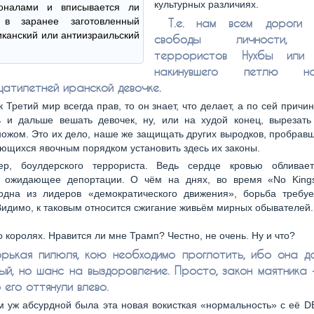
культурных различиях.
оналами и вписывается ли
 в заранее заготовленный
Т.е. нам всем дороги
канский или антиизраильский
свободы личности, 
террористов Нухбы или 
накинувшего петлю 
цатилетней иранской девочке.
ак Третий мир всегда прав, то он знает, что делает, а по сей причи
 и дальше вешать девочек, ну, или на худой конец, вырезать
ожом. Это их дело, наше же защищать других выродков, пробрав
ющихся явочным порядком установить здесь их законы.
ер, боулдерского террориста. Ведь сердце кровью обливае
, ожидающее депортации. О чём на днях, во время «No Kin
одна из лидеров «демократического движения», борьба требуе
Видимо, к таковым относится сжигание живьём мирных обывателей.
 о королях. Нравится ли мне Трамп? Честно, не очень. Ну и что?
рькая пилюля, кою необходимо проглотить, ибо она да
ый, но шанс на выздоровление. Просто, закон маятника 
 его оттянули влево.
 уж абсурдной была эта новая вокисткая «нормальность» с её D