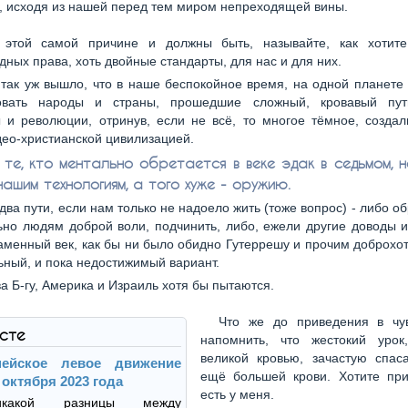
, исходя из нашей перед тем миром непреходящей вины.
 этой самой причине и должны быть, называйте, как хотите
ных права, хоть двойные стандарты, для нас и для них.
 так уж вышло, что в наше беспокойное время, на одной планет
овать народы и страны, прошедшие сложный, кровавый пу
 и революции, отринув, если не всё, то многое тёмное, создал
део-христианской цивилизацией.
 те, кто ментально обретается в веке эдак в седьмом, н
нашим технологиям, а того хуже - оружию.
 два пути, если нам только не надоело жить (тоже вопрос) - либо об
ьно людям доброй воли, подчинить, либо, ежели другие доводы 
каменный век, как бы ни было обидно Гутеррешу и прочим доброхот
ьный, и пока недостижимый вариант.
ва Б-гу, Америка и Израиль хотя бы пытаются.
Что же до приведения в чув
ксте
напомнить, что жестокий урок
великой кровью, зачастую спас
пейское левое движение
ещё большей крови. Хотите пр
 октября 2023 года
есть у меня.
какой разницы между