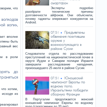
смартфон
оворим, что
Эксперты подробно
разобрали технические причины
долговечности айфонов. Они объяснили,
 волкодав
почему гаджеты опережают конкурентов на
Android.
ой воли»,
Предъявлены
07:51
обвинения похитившим
ает вполне
оружие у
должны быть
военнослужащего в
 равный вес
районе Сусии
Следователи отдела по расследованию
ии в роли
преступлений на националистической почве в
округе Иудеи и Самарии полиции Израиля
завершили расследование нападения,
произошедшего 25 июля в районе Сусии.
орять до
траняться
Юношеский
07:51
чемпионат Европы по
водному поло.
 что хотим,
Израильтянки победили
 исходя из
сборную Франции
В Португалии продолжается женский
юношеский чемпионат Европы по водному
реагировал
поло (спортсменки до 20 лет).