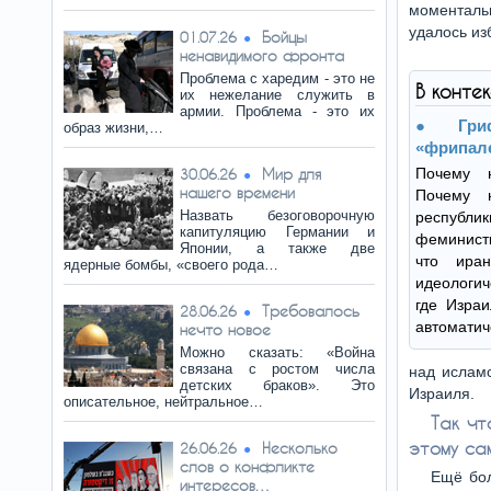
моментальн
удалось из
Бойцы
01.07.26
ненавидимого фронта
Проблема с харедим - это не
В конте
их нежелание служить в
армии. Проблема - это их
Гри
образ жизни,…
«фрипал
Мир для
Почему 
30.06.26
нашего времени
Почему 
Назвать безоговорочную
респуб
капитуляцию Германии и
феминист
Японии, а также две
что ира
ядерные бомбы, «своего рода…
идеологич
где Изра
Требовалось
28.06.26
автоматич
нечто новое
Можно сказать: «Война
связана с ростом числа
над ислам
детских браков». Это
Израиля.
описательное, нейтральное…
Так чт
этому са
Несколько
26.06.26
слов о конфликте
Ещё бол
интересов…