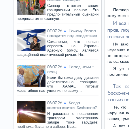
Синвар ответил своим
Поговор
грандиозным планом. Его
предпочтительный сценарий
кому можно
предполагал внезапную…
И всё 
прав, лю
Почему Раола
07.07.26
находится под следствием
готовых 
Сожаление, что нельзя
Ну зако
сбросить на Израиль
недавняя и
ядерную бомбу, является
защищённой политической речью. Но…
те, которы
голос, ска
Перед нами –
05.07.26
Я уж н
лжец
постоянног
Если бы командиру дивизии
действительно сообщили,
Так в
что ХАМАС готовит
масштабное наступление по всему…
бесконеч
только на
Когда
03.07.26
Те, кто
восстановится Хизбалла?
нарушая в
И рассказы о поваленном
трактором электронном
ваших, гум
заборе тоже забудьте:
А вот 
проблема была не в заборе. Все…