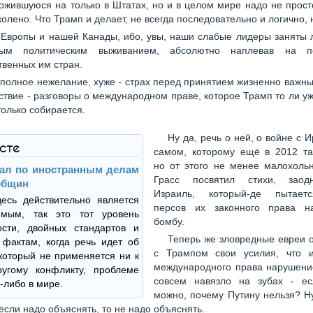
ложившуюся на только в Штатах, но и в целом мире надо не прост
колено. Что Трамп и делает, не всегда последовательно и логично, 
 Европы и нашей Канады, ибо, увы, наши слабые лидеры заняты 
ным политическим выживанием, абсолютно наплевав на пе
венных им стран.
полное нежелание, хуже - страх перед принятием жизненно важн
дствие - разговоры о международном праве, которое Трамп то ли у
только собирается.
Ну да, речь о ней, о войне с 
ксте
самом, которому ещё в 2012 та
но от этого не менее малохоль
ал по иностранным делам
Грасс посвятил стихи, заод
общин
Израиль, который-де пытает
есь действительно является
персов их законного права н
имым, так это тот уровень
бомбу.
ости, двойных стандартов и
Теперь же зловредные евреи 
 фактам, когда речь идет об
с Трампом свои усилия, что 
который не применяется ни к
международного права нарушение
ругому конфликту, проблеме
совсем навязло на зубах - е
у-либо в мире.
можно, почему Путину нельзя? Ну
 если надо объяснять, то не надо объяснять.