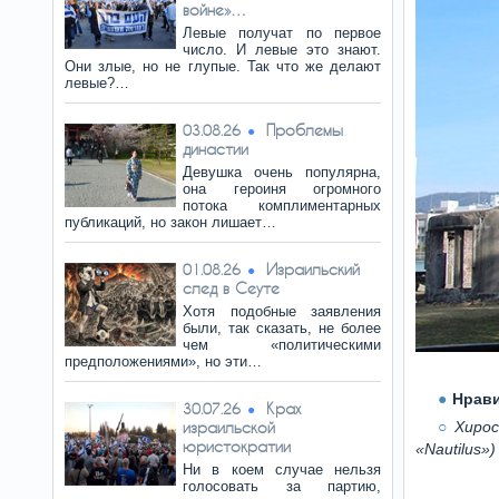
войне»…
Левые получат по первое
число. И левые это знают.
Они злые, но не глупые. Так что же делают
левые?…
Проблемы
03.08.26
династии
Девушка очень популярна,
она героиня огромного
потока комплиментарных
публикаций, но закон лишает…
Израильский
01.08.26
след в Сеуте
Хотя подобные заявления
были, так сказать, не более
чем «политическими
предположениями», но эти…
Нрави
Крах
30.07.26
израильской
Хиро
юристократии
«Nautilus»)
Ни в коем случае нельзя
голосовать за партию,