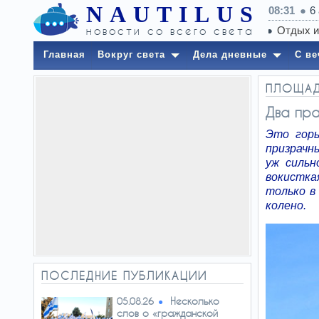
NAUTILUS
08:31
6
новости со всего света
Главная
Вокруг света
Дела дневные
С ве
ПЛОЩА
Два пр
Это горь
призрачн
уж сильн
вокистка
только в
колено.
ПОСЛЕДНИЕ ПУБЛИКАЦИИ
Несколько
05.08.26
слов о «гражданской