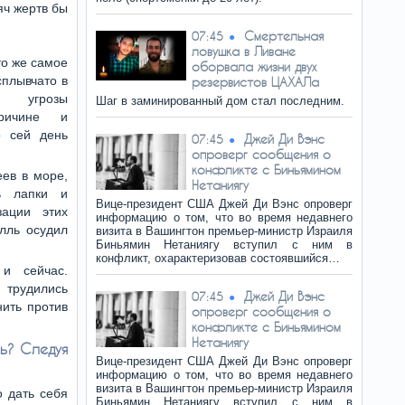
яч жертв бы
Смертельная
07:45
ловушка в Ливане
то же самое
оборвала жизни двух
плывчато в
резервистов ЦАХАЛа
и угрозы
Шаг в заминированный дом стал последним.
ричине и
о сей день
Джей Ди Вэнс
07:45
опроверг сообщения о
конфликте с Биньямином
еев в море,
Нетаниягу
ь лапки и
Вице-президент США Джей Ди Вэнс опроверг
зации этих
информацию о том, что во время недавнего
лль осудил
визита в Вашингтон премьер-министр Израиля
Биньямин Нетаниягу вступил с ним в
конфликт, охарактеризовав состоявшийся…
и сейчас.
 трудились
Джей Ди Вэнс
07:45
ить против
опроверг сообщения о
конфликте с Биньямином
Нетаниягу
нь? Следуя
Вице-президент США Джей Ди Вэнс опроверг
информацию о том, что во время недавнего
визита в Вашингтон премьер-министр Израиля
 дать себя
Биньямин Нетаниягу вступил с ним в