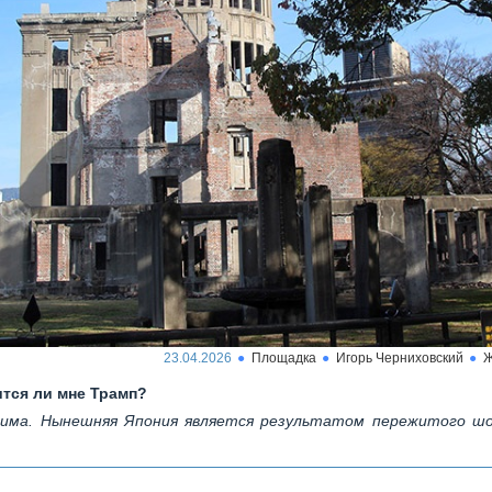
23.04.2026
Площадка
Игорь Черниховский
Ж
тся ли мне Трамп?
сима. Нынешняя Япония является результатом пережитого шо