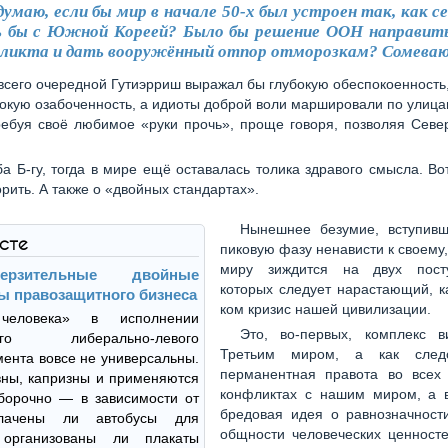
думаю, если бы мир в начале 50-х был устроен так, как с
ь бы с Южной Кореей? Было бы решение ООН направить
фликта и дать вооружённый отпор отморозкам? Сомеваю
всего очередной Гутиэрриш выражал бы глубокую обеспокоенность,
окую озабоченность, а идиоты доброй воли маршировали по улиц
ребуя своё любимое «руки прочь», проще говоря, позволяя Севе
ба Б-гу, тогда в мире ещё оставалась толика здравого смысла. Во
орить. А также о «двойных стандартах».
Нынешнее безумие, вступив
ксте
пиковую фазу ненависти к своему
миру зиждится на двух посту
ерзительные двойные
которых следует нарастающий, к
ы правозащитного бизнеса
ком кризис нашей цивилизации.
человека» в исполнении
Это, во-первых, комплекс 
ного либерально-левого
Третьим миром, а как следс
ента вовсе не универсальны.
перманентная правота во всех
ны, капризны и применяются
конфликтах с нашим миром, а в
борочно — в зависимости от
бредовая идея о равнозначности
плачены ли автобусы для
общности человеческих ценносте
 организованы ли плакаты