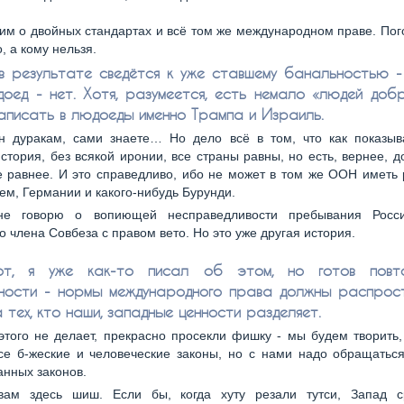
им о двойных стандартах и всё том же международном праве. Пог
, а кому нельзя.
в результате сведётся к уже ставшему банальностью -
доед - нет. Хотя, разумеется, есть немало «людей добр
записать в людоеды именно Трампа и Израиль.
н дуракам, сами знаете… Но дело всё в том, что как показыв
стория, без всякой иронии, все страны равны, но есть, вернее, 
е равнее. И это справедливо, ибо не может в том же ООН иметь
жем, Германии и какого-нибудь Бурунди.
е говорю о вопиющей несправедливости пребывания Росс
о члена Совбеза с правом вето. Но это уже другая история.
от, я уже как-то писал об этом, но готов повт
ности - нормы международного права должны распрос
 тех, кто наши, западные ценности разделяет.
 этого не делает, прекрасно просекли фишку - мы будем творить,
се б-жеские и человеческие законы, но с нами надо обращаться
анных законов.
вам здесь шиш. Если бы, когда хуту резали тутси, Запад с