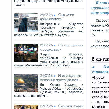
которая защищает юристократическую гниль.
Я вот 
Такая…
случилос
зону кон
Они хотят
28.07.26
доминировать
Скорее 
Либеральные общества
менее глуб
настолько привыкли к
городов, т
свободе, настолько ею
избалованы, что им кажется, будто…
Юг.
Но, сла
От пессимизма
26.07.26
хочу погов
к социализму
Зохран Мамдани,
победивший на выборах
В конте
мэра годом ранее, выиграл
среди избирателей Gen Z с разрывом…
Ом
стандарт
И это один из
24.07.26
«Права 
основных претендентов…
глобаль
Да, Юссеф Хаддад и
истеблишм
Мансур Аббас — оба арабы.
Они услов
Однако, как ты, вероятно,
знаешь, не все арабы…
строго вы
того, о
Смешная сумма
22.07.26
митинга,