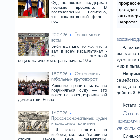
Суд полностью поддержал
професси
позицию префекта. В
трагедия
постановлении написано,
антиамери
что «палестинский флаг –
не…
нарратив.
То же, что и
20.07.26
восемнад
всем
Биби дал мне то же, что и
А так к
вам и всем израильтянам -
им мешать
из отсталой
кухонным н
социалистической страны начала 90-х…
мир и пыта
Остановить
18.07.26
Наприм
гибельный круговорот
семейство
Решение правительства не
поведала 
подчиняться суду — это
действий. 
вовсе не конец израильской
демократии. Ровно…
Кстати,
16.07.26
Это го
Профессиональные судьи
призрачн
и коварные политики
уж сильно
…Я готов платить за
выборы, сколько бы они ни
Слишком
стоили. Такова цена демократии.