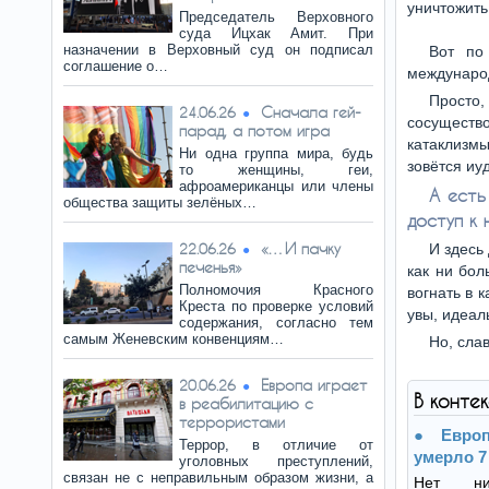
уничтожить
Председатель Верховного
суда Ицхак Амит. При
назначении в Верховный суд он подписал
Вот по
соглашение о…
международ
Просто,
Сначала гей-
24.06.26
сосуществ
парад, а потом игра
катаклизмы
Ни одна группа мира, будь
зовётся иу
то женщины, геи,
афроамериканцы или члены
А есть
общества защиты зелёных…
доступ к 
«…И пачку
22.06.26
И здесь
печенья»
как ни бол
Полномочия Красного
вогнать в 
Креста по проверке условий
увы, идеал
содержания, согласно тем
самым Женевским конвенциям…
Но, сла
Европа играет
20.06.26
В конте
в реабилитацию с
террористами
Евро
Террор, в отличие от
умерло 7
уголовных преступлений,
связан не с неправильным образом жизни, а
Нет ни