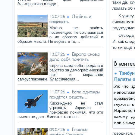
таки да, с
Альтернатива в виде…
ломать об 
К ужасу
Любить и
15.07.26
защищать
сиюминут
подведомст
Можно не любить
поселенцев. Не соглашаться
Отсюда 
с их образом действий и
И, как сле
образом мысли. Не верить в то,…
то ли ещё 
Европа снова
13.07.26
дала себя похитить
В конте
Европа сама себя продала в
рабство за демографический
Трибун
патч и моральное
Палаты 
самоуспокоение. Классическая…
Уж что зд
Если однажды
11.07.26
непостиж
придётся решать…
враждебн
Киссинджер не стал
глухоты к
угрожать Израилю —
Израиле, 
прекрасно понимая, что это
какому д
ничего не даст. Вместо этого он…
или к ком
Главная
09.07.26
говорится,
ошибка Синвара