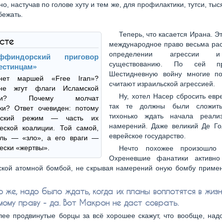
о, настучав по голове хуту и тем же, для профилактики, тутси, тыс
бежать.
Теперь, что касается Ирана. Э
ксте
международное право весьма рас
определении агрессии 
ффиндорский приговор
существованию. По сей п
естинцам»
Шестидневную войну многие п
нет маршей «Free Iran»?
считают израильской агрессией.
не жгут флаги Исламской
Ну, хотел Насер сбросить евр
лики? Почему молчат
так те должны были сложит
ки? Ответ очевиден: потому
тихонько ждать начала реали
нский режим — часть их
намерений. Даже великий Де Го
еской коалиции. Той самой,
еврейское государство.
иль — «зло», а его враги —
ески «жертвы».
Нечто похожее произошло 
Охреневшие фанатики активно
ской атомной бомбой, не скрывая намерений оную бомбу примен
о же, надо было ждать, когда их планы воплотятся в жиз
мому праву - да. Вот Макрон не даст соврать.
ее продвинутые борцы за всё хорошее скажут, что вообще, надо