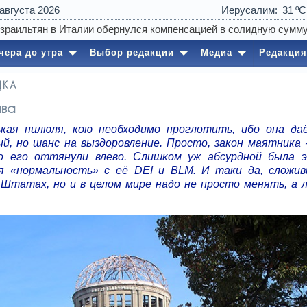
 августа 2026
Иерусалим
31
чера до утра
Выбор редакции
Медиа
Редакция
ДКА
ава
кая пилюля, кою необходимо проглотить, ибо она да
ый, но шанс на выздоровление. Просто, закон маятника 
о его оттянули влево. Слишком уж абсурдной была 
я «нормальность» с её DEI и BLM. И таки да, сложи
 Штатах, но и в целом мире надо не просто менять, а 