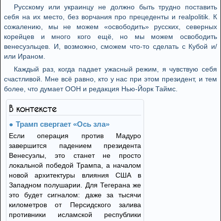
Русскому или украинцу не должно быть трудно поставить
себя на их место, без ворчания про прецеденты и realpolitik. К
сожалению, мы не можем «освободить» русских, северных
корейцев и много кого ещё, но мы можем освободить
венесуэльцев. И, возможно, сможем что-то сделать с Кубой и/
или Ираном.
Каждый раз, когда падает ужасный режим, я чувствую себя
счастливой. Мне всё равно, кто у нас при этом президент, и тем
более, что думает ООН и редакция Нью-Йорк Таймс.
В контексте
Трамп свергает «Ось зла»
Если операция против Мадуро
завершится падением президента
Венесуэлы, это станет не просто
локальной победой Трампа, а началом
новой архитектуры влияния США в
Западном полушарии. Для Тегерана же
это будет сигналом: даже за тысячи
километров от Персидского залива
противники исламской республики