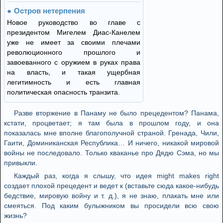
Остров нетерпения
Новое руководство во главе с
президентом Мигелем Диас-Канелем
уже не имеет за своими плечами
революционного прошлого и
завоеванного с оружием в руках права
на власть, и такая ущербная
легитимность и есть главная
политическая опасность транзита.
Разве вторжение в Панаму не было прецедентом? Панама,
кстати, процветает; я там была в прошлом году, и она
показалась мне вполне благополучной страной. Гренада, Чили,
Гаити, Доминиканская Республика… И ничего, никакой мировой
войны не последовало. Только кваканье про Дядю Сэма, но мы
привыкли.
Каждый раз, когда я слышу, что идея might makes right
создает плохой прецедент и ведет к (вставьте сюда какое-нибудь
бедствие, мировую войну и т. д.), я не знаю, плакать мне или
смеяться. Под каким булыжником вы просидели всю свою
жизнь?