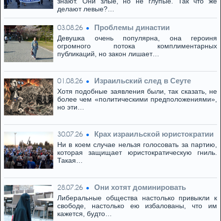
знают. Они злые, но не глупые. Так что же
делают левые?…
Проблемы династии
03.08.26
Девушка очень популярна, она героиня
огромного потока комплиментарных
публикаций, но закон лишает…
Израильский след в Сеуте
01.08.26
Хотя подобные заявления были, так сказать, не
более чем «политическими предположениями»,
но эти…
Крах израильской юристократии
30.07.26
Ни в коем случае нельзя голосовать за партию,
которая защищает юристократическую гниль.
Такая…
Они хотят доминировать
28.07.26
Либеральные общества настолько привыкли к
свободе, настолько ею избалованы, что им
кажется, будто…