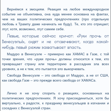
Вернёмся к эмоциям. Реакция на любое международное
событие не объективна, она куда менее основана на фактах,
чем на ваших политических предпочтениях (про отдельную
любовь к Трампу даже начинать не буду). Те, кто это отрицает,
лгут, хотя, возможно, лгут самим себе.
Левые, которые сейчас кричат: «Руки прочь от
Венесуэлы!», сидят и не отсвечивают, когда какой-
нибудь левый режим захватывает власть.
Мадуро в Венесуэле – примерно как ХАМАС в Газе, с той
точки зрения, что «руки прочь» должны относится к тем, кто
превращает страну или территорию в рассадник зла всех
уровнях, а не к тем, кто пытается зло выкорчевать.
Свобода Венесуэле – это свобода от Мадуро, а не от США,
как свобода Газе – это прежде всего свобода от ХАМАСа.
Лично я не хочу спорить о реакциях, основанных на
политических предпочтениях. Я хочу присоединиться, хотя бы
виртуально, к радости, к празднику венесуэльцев в изгнании и
соседних с Венесуэлой стран.