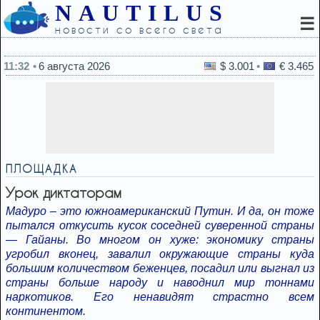
NAUTILUS
☰
новости со всего света
11:11
Российского критика Израиля зад
11:32
6 августа 2026
$ 3.001
€ 3.465
ПЛОЩАДКА
Урок диктаторам
Мадуро – это южноамериканский Путин. И да, он тоже
пытался откусить кусок соседней суверенной страны
— Гайаны. Во многом он хуже: экономику страны
угробил вконец, завалил окружающие страны куда
большим количеством беженцев, посадил или выгнал из
страны больше народу и наводнил мир тоннами
наркотиков. Его ненавидят страстно всем
континентом.