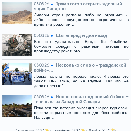
Трамп готов открыть ядерный
05.08.26
ящик Пандоры
Лидеры стран региона либо не ограничены,
либо очень несущественно ограничены в
принятии решений,…
Шаг вперед и два назад
05.08.26
Вот это удивительно. Вроде бы бомбили-
бомбили склады с ракетами, заводы по
производству ракетного…
Несколько слов о «гражданской
05.08.26
войне»…
Левые получат по первое число. И левые это
знают. Они злые, но не глупые. Так что же
делают левые?…
Нолан попал под новый бойкот −
05.08.26
теперь из‑за Западной Сахары
Пока вся эта история выглядит скорее курьезом,
нежели серьезным поводом для беспокойства.
Но, судя…
Иерусалим
31
Тель-Авив
32
Хайфа
25