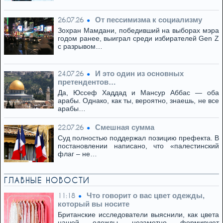
От пессимизма к социализму
26.07.26
Зохран Мамдани, победивший на выборах мэра
годом ранее, выиграл среди избирателей Gen Z
с разрывом…
И это один из основных
24.07.26
претендентов…
Да, Юссеф Хаддад и Мансур Аббас — оба
арабы. Однако, как ты, вероятно, знаешь, не все
арабы…
Смешная сумма
22.07.26
Суд полностью поддержал позицию префекта. В
постановлении написано, что «палестинский
флаг – не…
ГЛАВНЫЕ НОВОСТИ
Что говорит о вас цвет одежды,
11:18
который вы носите
Британские исследователи выяснили, как цвета
нашей одежды незаметно формируют