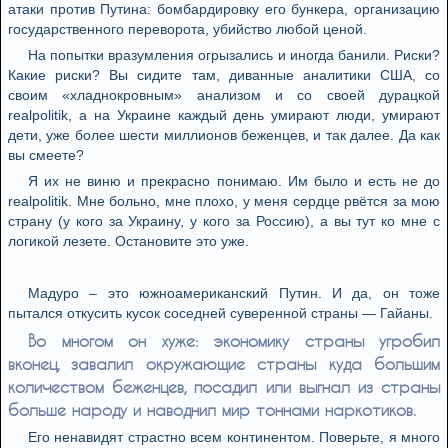
атаки против Путина: бомбардировку его бункера, организацию
государственного переворота, убийство любой ценой.
На попытки вразумления огрызались и иногда банили. Риски?
Какие риски? Вы сидите там, диванные аналитики США, со
своим «хладнокровным» анализом и со своей дурацкой
realpolitik, а на Украине каждый день умирают люди, умирают
дети, уже более шести миллионов беженцев, и так далее. Да как
вы смеете?
Я их не виню и прекрасно понимаю. Им было и есть не до
realpolitik. Мне больно, мне плохо, у меня сердце рвётся за мою
страну (у кого за Украину, у кого за Россию), а вы тут ко мне с
логикой лезете. Остановите это уже.
Мадуро – это южноамериканский Путин. И да, он тоже
пытался откусить кусок соседней суверенной страны — Гайаны.
Во многом он хуже: экономику страны угробил
вконец, завалил окружающие страны куда большим
количеством беженцев, посадил или выгнал из страны
больше народу и наводнил мир тоннами наркотиков.
Его ненавидят страстно всем континентом. Поверьте, я много