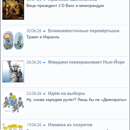
Вице-президент J D Вэнс и меморандум
Ближневосточные перевёртыши
30.06.26
Трамп и Израиль
Мамдани перекрашивает Нью-Йорк
26.06.26
Идём на выборы
23.06.26
Ну, снова харедим рулят? Лишь бы не «Демократы»
Изнанка их лозунгов
19.06.26