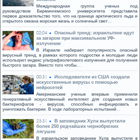
Международная группа ученых под
руководством Бирмингемского университета представила
первое доказательство того, что на границе арктического льда и
открытого океана морская жизнь и солнечный свет…
Опасный тренд: израильтяне идут
02:04
за загаром при максимальном УФ-
излучении
В Израиле набирает популярность опасный
вирусный тренд, в рамках которого подростки и молодые люди
используют индекс ультрафиолетового излучения для получения
быстрого загара. Вместо того чтобы…
Исследователи из США создали
00:31
искусственные вирусы с помощью
нейросетей
Американские ученые впервые применили
генеративный искусственный интеллект для создания новых
бактериофагов - вирусов, способных инфицировать и
уничтожать бактерии. В ходе лабораторных испытаний…
В заповедник Хула выпустили
23:31
более 250 редчайших чернобрюхих
лягушек
В израильском заповеднике Хула выпустили в