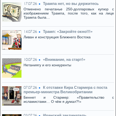
Трампа нет, но вы держитесь
17.07.26
Отменено печатанье 250-долларовых купюр с
изображением Трампа, после того, как на лице
Трампа была…
Трамп: «Закройте окно!!!»
14.07.26
Ливан и конструкция Ближнего Востока
«Внимание, на старт!»
10.07.26
Нетаниягу и его конкуренты
К отставке Кира Стармера с поста
07.07.26
премьер-министра Великобритании
Беннет и Стармер: «Правительство с
исламистами… О чём я думал?!»
Иранский заклинатель
03.07.26