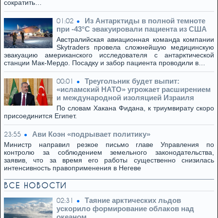
сократить…
Из Антарктиды в полной темноте
01:02
при -43°C эвакуировали пациента из США
Австралийская авиационная команда компании
Skytraders провела сложнейшую медицинскую
эвакуацию американского исследователя с антарктической
станции Мак-Мердо. Посадку и забор пациента проводили в…
Треугольник будет выпит:
00:01
«исламский НАТО» угрожает расширением
и международной изоляцией Израиля
По словам Хакана Фидана, к триумвирату скоро
присоединится Египет.
Ави Коэн «подрывает политику»
23:55
Министр направил резкое письмо главе Управления по
контролю за соблюдением земельного законодательства,
заявив, что за время его работы существенно снизилась
интенсивность правоприменения в Негеве
ВСЕ НОВОСТИ
Таяние арктических льдов
02:31
ускорило формирование облаков над
океаном