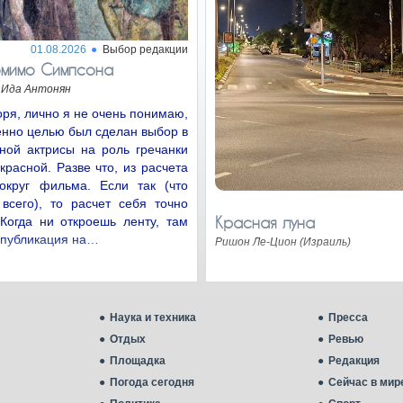
01.08.2026
Выбор редакции
омимо Симпсона
Ида Антонян
оря, лично я не очень понимаю,
енно целью был сделан выбор в
ной актрисы на роль гречанки
расной. Разве что, из расчета
округ фильма. Если так (что
всего), то расчет себя точно
Красная луна
Когда ни откроешь ленту, там
 публикация на…
Ришон Ле-Цион (Израиль)
Наука и техника
Пресса
Отдых
Ревью
Площадка
Редакция
Погода сегодня
Сейчас в мир