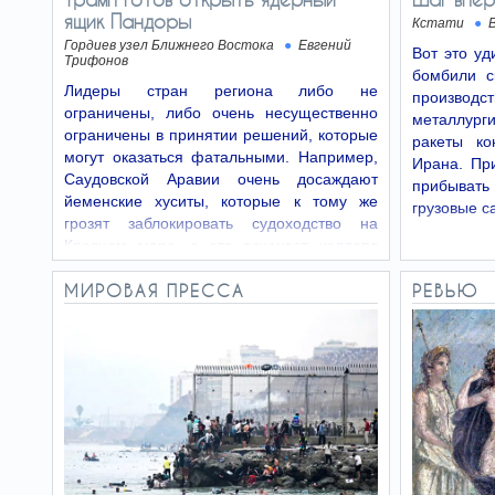
ящик Пандоры
Кстати
Гордиев узел Ближнего Востока
Евгений
Вот это уд
Трифонов
бомбили с
Лидеры стран региона либо не
производ
ограничены, либо очень несущественно
металлург
ограничены в принятии решений, которые
ракеты к
могут оказаться фатальными. Например,
Ирана. Пр
Саудовской Аравии очень досаждают
прибыват
йеменские хуситы, которые к тому же
грузовые с
грозят заблокировать судоходство на
Красном море, а это означает коллапс
саудовского…
МИРОВАЯ ПРЕССА
РЕВЬЮ