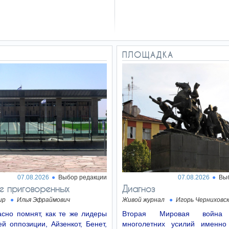
ПЛОЩАДКА
07.08.2026
Выбор редакции
07.08.2026
Вы
е приговоренных
Диагноз
ир
Илья Эфраймович
Живой журнал
Игорь Черниховс
сно помнят, как те же лидеры
Вторая Мировая войн
й оппозиции, Айзенкот, Бенет,
многолетних усилий именно