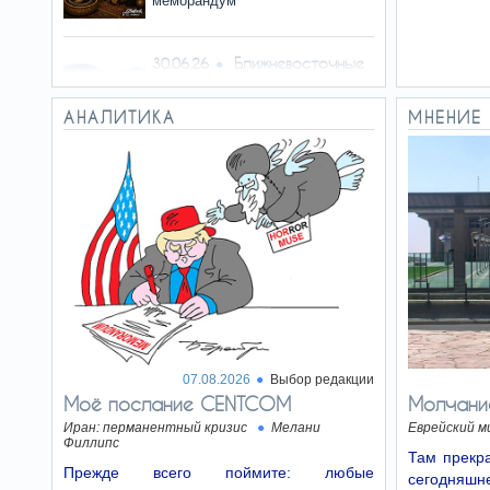
меморандум
Ближневосточные
30.06.26
перевёртыши
Трамп и Израиль
АНАЛИТИКА
МНЕНИЕ
Мамдани
26.06.26
перекрашивает Нью-Йорк
Идём на выборы
23.06.26
Ну, снова харедим рулят? Лишь
бы не «Демократы»
07.08.2026
Выбор редакции
Моё послание CENTCOM
Молчани
Изнанка их
19.06.26
Иран: перманентный кризис
Мелани
Еврейский м
лозунгов
Филлипс
Там прекра
За призывами оппозиционных
Прежде всего поймите: любые
сегодняшне
партий кроется готовность