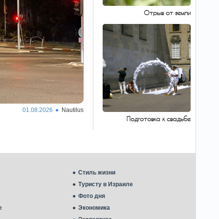
Состоялся
18:22
Отрыв от земли
первый выпуск командиров
сухопутных войск по
программе «Эрез»
41 курсант завершил
трехлетнюю подготовку, включавшую
получение первой академической степени,
углубленную военную подготовку, а также
получение командного и боевого опыта.
Вашингтон нажал
18:18
на паузу: США настойчиво
01.08.2026
Nautilus
попросили Израиль
сбавить обороты в
Подготовка к свадьбе
Ливане
Госдеп рассчитывает на успех переговоров в
Риме.
FT: блокада США
18:16
Стиль жизни
практически остановила
экспорт иранской нефти
Туристу в Израиле
Возобновленная военно-
Фото дня
морская блокада США практически
парализовала экспорт иранской нефти. Об
е
Экономика
этом сообщила газета Financial Times со