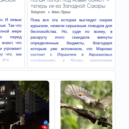
Израиля в Нью-Йорке
теперь из‑за Западной Сахары
распорядился отменить
подписки сотрудников на
Telegram
Макс Лурье
New York Times
ло. И левые
Пока вся эта история выглядит скорее
Генеральный консул Израиля в Нью-Йорке
пые. Так что
курьезом, нежели серьезным поводом для
Офир Акунис распорядился отменить все
подписки сотрудников консульства на газету
лной мере
беспокойства. Но, судя по всему, в
New York Times, сообщает Walla News.
ых перед
раскруту этого скандала вкинуты
 знают, что
определенные бюджеты, благодаря
ТОП-7 привычек,
18:26
им угрожают
которым уже вспомнили, что Марокко
которые разрушают
у что, как
состоит с Израилем в Авраамовых
любую
е. И в…
соглашениях, а Нолан, замалчивая
привлекательность
эксплуатацию…
Психологи назвали
распространенные привычки, из-за которых
человек теряет свою привлекательность в
глазах окружающих
Юниорский
18:23
чемпионат Европы по
гандболу. Израильтяне
победили австрийцев
В Белграде продолжается
юниорский чемпионат Европы по гандболу
(спорсмены до 18 лет).