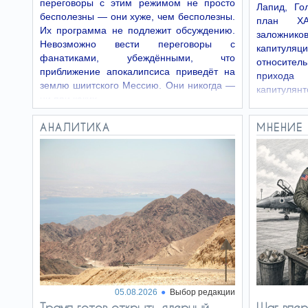
переговоры с этим режимом не просто
вступить в коалицию с левыми
Лапид, Го
радикалами
бесполезны — они хуже, чем бесполезны.
план ХА
Их программа не подлежит обсуждению.
заложников
Невозможно вести переговоры с
Преимущество
16.06.26
капитуляц
проезда
фанатиками, убеждёнными, что
относите
С синей мигалкой
приближение апокалипсиса приведёт на
прихода
землю шиитского Мессию. Они никогда —
капитулян
ни при каких…
АНАЛИТИКА
МНЕНИЕ
05.08.2026
Выбор редакции
Трамп готов открыть ядерный
Шаг впер