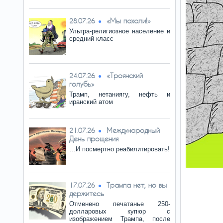
«Мы пахали!»
28.07.26
Ультра-религиозное население и
средний класс
«Троянский
24.07.26
голубь»
Трамп, нетаниягу, нефть и
иранский атом
Международный
21.07.26
День прощения
…И посмертно реабилитировать!
Трампа нет, но вы
17.07.26
держитесь
Отменено печатанье 250-
долларовых купюр с
изображением Трампа, после