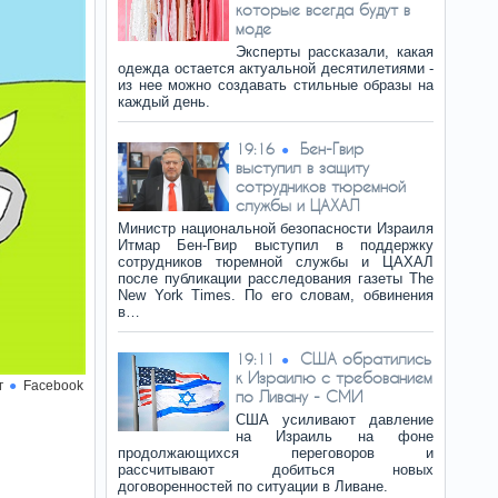
которые всегда будут в
моде
Эксперты рассказали, какая
одежда остается актуальной десятилетиями -
из нее можно создавать стильные образы на
каждый день.
Бен-Гвир
19:16
выступил в защиту
сотрудников тюремной
службы и ЦАХАЛ
Министр национальной безопасности Израиля
Итмар Бен-Гвир выступил в поддержку
сотрудников тюремной службы и ЦАХАЛ
после публикации расследования газеты The
New York Times. По его словам, обвинения
в…
США обратились
19:11
к Израилю с требованием
г
Facebook
по Ливану - СМИ
США усиливают давление
на Израиль на фоне
продолжающихся переговоров и
рассчитывают добиться новых
договоренностей по ситуации в Ливане.