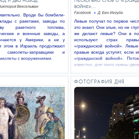
войне»…
Виктория Вексельман
Facebook
Д. Бен Иегуда
ивительно. Вроде бы бомбили-
клады с ракетами, заводы по
Левые получат по первое чис
ству ракетного топлива,
это знают. Они злые, но не глу
ические и военные заводы, а
же делают левые? Они в по
ончаются у Америки, а не у
используют страх прав
и этом в Израиль продолжают
«гражданской войной». Левые
ь самолеты-заправщики и
правые всегда уступят, если 
амолеты с вооружениями.
«гражданской войной». Потом
известно, для танго нужны дво
ФОТОГРАФИЯ ДНЯ