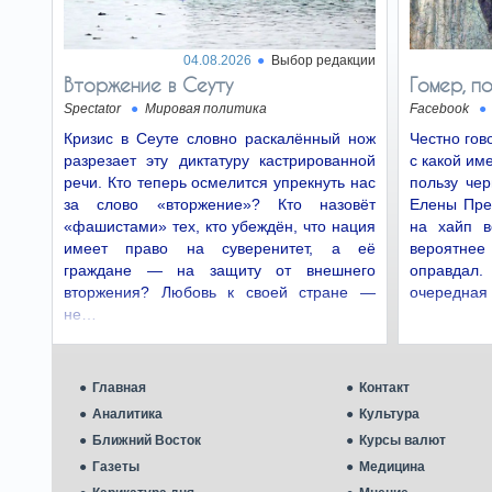
04.08.2026
Выбор редакции
Вторжение в Сеуту
Гомер, п
Spectator
Мировая политика
Facebook
Кризис в Сеуте словно раскалённый нож
Честно гов
разрезает эту диктатуру кастрированной
с какой им
речи. Кто теперь осмелится упрекнуть нас
пользу чер
за слово «вторжение»? Кто назовёт
Елены Прек
«фашистами» тех, кто убеждён, что нация
на хайп в
имеет право на суверенитет, а её
вероятнее 
граждане — на защиту от внешнего
оправдал. 
вторжения? Любовь к своей стране —
очередная
не…
Главная
Контакт
Аналитика
Культура
Ближний Восток
Курсы валют
Газеты
Медицина