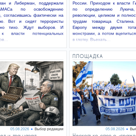
лан и Либерман, поддержали
России. Приходом к власти Ги
МАСа по освобождению
по определению Лукича,
, согласившись фактически на
революции, целиком и полнос
ию. Вот и сидят террористы
трудам товарища Сталина.
льно тихо. Ждут выборов. И
Европу между двумя тота
 к власти потенциальных
монстрами, а потом вцепиться
тов…
в глотку. Въехать…
ПЛОЩАДКА
05.08.2026
Выбор редакции
05.08.2026
Вы
ед и два назад
Несколько слов о «гражд