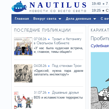
NAUTILUS
19:40
7
новости со всего света
Главная
Вокруг света
Дела дневные
С ве
ПОСЛЕДНИЕ ПУБЛИКАЦИИ
КАРИКАТ
Пробить
Трамп и Нетаниягу
07.08.26
в Овальном Кабинете
Судебная
«У нас была чудесная встреча,
и, главное, темы общие!»
Под стенами Трои
04.08.26
«Одиссей, нужна пара драхм
заплатить инспектору!»
Душевные друзья
31.07.26
BDS и исламистские террористы