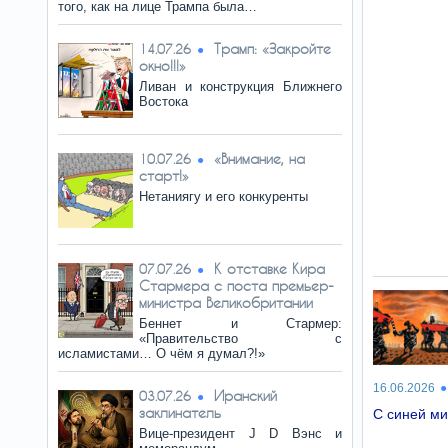
того, как на лице Трампа была…
Трамп: «Закройте
14.07.26
окно!!!»
Ливан и конструкция Ближнего
Востока
«Внимание, на
10.07.26
старт!»
Нетаниягу и его конкуренты
К отставке Кира
07.07.26
Стармера с поста премьер-
министра Великобритании
Беннет и Стармер:
«Правительство с
исламистами… О чём я думал?!»
16.06.2026
Иранский
03.07.26
заклинатель
С синей ми
Вице-президент J D Вэнс и