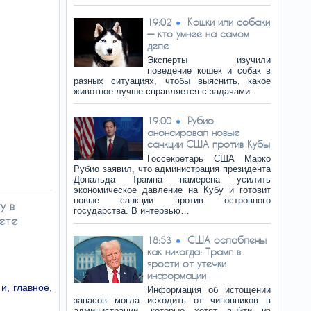
Кошки или собаки
19:02
— кто умнее на самом
деле
Эксперты изучили
поведение кошек и собак в
разных ситуациях, чтобы выяснить, какое
животное лучше справляется с задачами.
Рубио
19:00
анонсировал новые
санкции США против Кубы
Госсекретарь США Марко
Рубио заявил, что администрация президента
Дональда Трампа намерена усилить
экономическое давление на Кубу и готовит
новые санкции против островного
у в
государства. В интервью…
ете
США ослаблены
18:53
как никогда: Трамп в
ярости от утечки
информации
и, главное,
Информация об истощении
запасов могла исходить от чиновников в
администрации, которые хотят выйти из