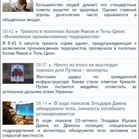
Большинство людей думает, что стандартные
советы защитят их здоровье. Однако главные
угрозы долголетию часто скрываются в
обыденных вещах.
Тревога в поселках Кохав-Яаков и Тель-Цион:
08:42
«Возможное проникновение террористов»
В 8:41 6 августа тревога «Цева адом», предупреждающая о
возможном проникновении террористов, прозвучала в поселках
Кохав-Яаков и Тель-Цион.
Ничто из этого не выглядит
08:37
хорошо для Путина – эксперты
Жестокие удары по гражданской
инфраструктуре Киева стали ответом Кремля.
Путин пытается медийно отомстить за
успешные дальние атаки Украины.
В ходе поисков Эльдара Даяна
08:14
обнаружено тело, личность погибшего
устанавливается
В ходе поисков 23-летнего Эльдара Ицхака
Даяна из Димоны полиция, специальные
подразделения и волонтеры обнаружили тело человека на
открытой местности.