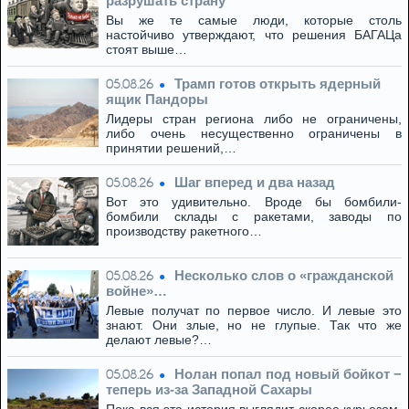
разрушать страну
Вы же те самые люди, которые столь
настойчиво утверждают, что решения БАГАЦа
стоят выше…
Трамп готов открыть ядерный
05.08.26
ящик Пандоры
Лидеры стран региона либо не ограничены,
либо очень несущественно ограничены в
принятии решений,…
Шаг вперед и два назад
05.08.26
Вот это удивительно. Вроде бы бомбили-
бомбили склады с ракетами, заводы по
производству ракетного…
Несколько слов о «гражданской
05.08.26
войне»…
Левые получат по первое число. И левые это
знают. Они злые, но не глупые. Так что же
делают левые?…
Нолан попал под новый бойкот −
05.08.26
теперь из‑за Западной Сахары