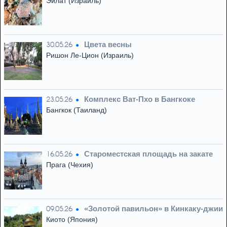
Эйлат (Израиль)
Цвета весны
30.05.26
Ришон Ле-Цион (Израиль)
Комплекс Ват-Пхо в Бангкоке
23.05.26
Бангкок (Таиланд)
Староместская площадь на закате
16.05.26
Прага (Чехия)
«Золотой павильон» в Кинкаку-джии
09.05.26
Киото (Япония)