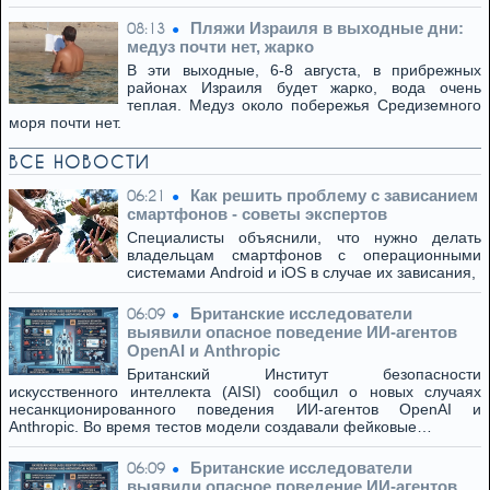
Пляжи Израиля в выходные дни:
08:13
медуз почти нет, жарко
В эти выходные, 6-8 августа, в прибрежных
районах Израиля будет жарко, вода очень
теплая. Медуз около побережья Средиземного
моря почти нет.
ВСЕ НОВОСТИ
Как решить проблему с зависанием
06:21
смартфонов - советы экспертов
Специалисты объяснили, что нужно делать
владельцам смартфонов с операционными
системами Android и iOS в случае их зависания,
Британские исследователи
06:09
выявили опасное поведение ИИ-агентов
OpenAI и Anthropic
Британский Институт безопасности
искусственного интеллекта (AISI) сообщил о новых случаях
несанкционированного поведения ИИ-агентов OpenAI и
Anthropic. Во время тестов модели создавали фейковые…
Британские исследователи
06:09
выявили опасное поведение ИИ-агентов