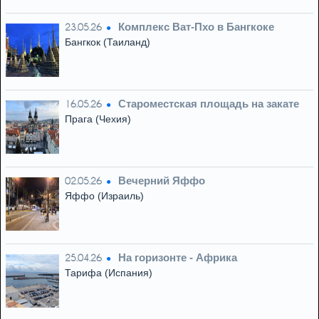
Комплекс Ват-Пхо в Бангкоке
23.05.26
Бангкок (Таиланд)
Староместская площадь на закате
16.05.26
Прага (Чехия)
Вечерний Яффо
02.05.26
Яффо (Израиль)
На горизонте - Африка
25.04.26
Тарифа (Испания)