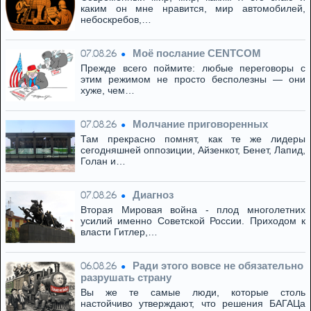
каким он мне нравится, мир автомобилей,
небоскребов,…
Моё послание CENTCOM
07.08.26
Прежде всего поймите: любые переговоры с
этим режимом не просто бесполезны — они
хуже, чем…
Молчание приговоренных
07.08.26
Там прекрасно помнят, как те же лидеры
сегодняшней оппозиции, Айзенкот, Бенет, Лапид,
Голан и…
Диагноз
07.08.26
Вторая Мировая война - плод многолетних
усилий именно Советской России. Приходом к
власти Гитлер,…
Ради этого вовсе не обязательно
06.08.26
разрушать страну
Вы же те самые люди, которые столь
настойчиво утверждают, что решения БАГАЦа