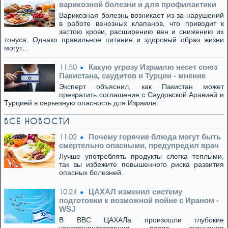
варикозной болезни и для профилактики
Варикозная болезнь возникает из-за нарушений
в работе венозных клапанов, что приводит к
застою крови, расширению вен и снижению их
тонуса. Однако правильное питание и здоровый образ жизни
могут…
Какую угрозу Израилю несет союз
11:50
Пакистана, саудитов и Турции - мнение
Эксперт объяснил, как Пакистан может
превратить соглашение с Саудовской Аравией и
Турцией в серьезную опасность для Израиля.
ВСЕ НОВОСТИ
Почему горячие блюда могут быть
11:02
смертельно опасными, предупредил врач
Лучше употреблять продукты слегка теплыми,
так вы избежите повышенного риска развития
опасных болезней.
ЦАХАЛ изменил систему
10:24
подготовки к возможной войне с Ираном -
WSJ
В ВВС ЦАХАЛа произошли глубокие