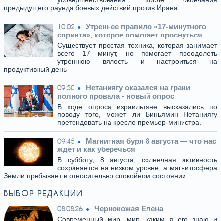
усовершенствования после окончания
предыдущего раунда боевых действий против Ирана.
Утреннее правило «17-минутного
10:02
спринта», которое помогает проснуться
Существует простая техника, которая занимает
всего 17 минут, но помогает преодолеть
утреннюю вялость и настроиться на
продуктивный день
Нетаниягу оказался на грани
09:50
полного провала - новый опрос
В ходе опроса израильтяне высказались по
поводу того, может ли Биньямин Нетаниягу
претендовать на кресло премьер-министра.
Магнитная буря 8 августа — что нас
09:45
ждет и как уберечься
В субботу, 8 августа, солнечная активность
сохраняется на низком уровне, а магнитосфера
Земли пребывает в относительно спокойном состоянии.
ВЫБОР РЕДАКЦИИ
Чернокожая Елена
08.08.26
Современный мир, мир, каким я его знаю и