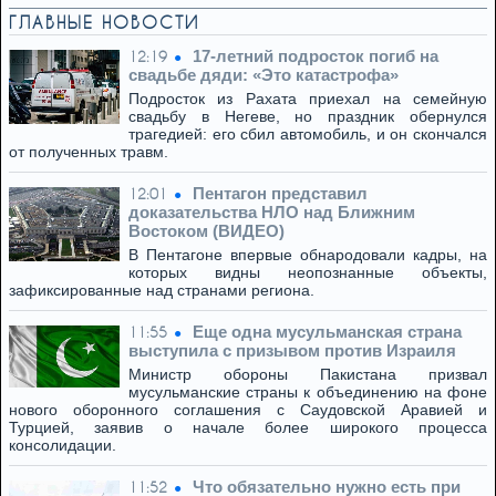
ГЛАВНЫЕ НОВОСТИ
17-летний подросток погиб на
12:19
свадьбе дяди: «Это катастрофа»
Подросток из Рахата приехал на семейную
свадьбу в Негеве, но праздник обернулся
трагедией: его сбил автомобиль, и он скончался
от полученных травм.
Пентагон представил
12:01
доказательства НЛО над Ближним
Востоком (ВИДЕО)
В Пентагоне впервые обнародовали кадры, на
которых видны неопознанные объекты,
зафиксированные над странами региона.
Еще одна мусульманская страна
11:55
выступила с призывом против Израиля
Министр обороны Пакистана призвал
мусульманские страны к объединению на фоне
нового оборонного соглашения с Саудовской Аравией и
Турцией, заявив о начале более широкого процесса
консолидации.
Что обязательно нужно есть при
11:52