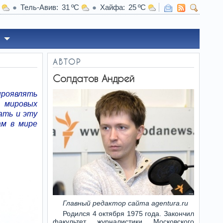
Тель-Авив
31
Хайфа
25
am Lincoln измотан: миссия против Ирана затянулась
АВТОР
Солдатов Андрей
проявлять
в мировых
ать и эту
ам в мире
Главный редактор сайта agentura.ru
Родился 4 октября 1975 года. Закончил
факультет журналистики Московского