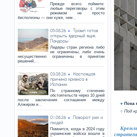
Прежде всего поймите:
любые переговоры с этим
режимом не просто
бесполезны — они хуже, чем…
Трамп готов
05.08.26
открыть ядерный ящик
Пандоры
Лидеры стран региона либо
не ограничены, либо очень
несущественно ограничены в принятии
решений,…
Настоящая
03.08.26
причина кризиса в
Испании
По странному стечению
обстоятельств через 10 дней
после заключения соглашения между
Пока 
Алжиром и…
Под к
Поворот рек и
01.08.26
людей
Кремль
Помнится, когда в 2024 году
украинские войска вошли в
стратеги