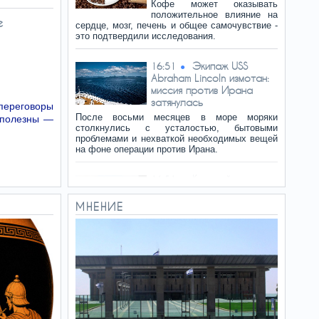
Кофе может оказывать
положительное влияние на
е
сердце, мозг, печень и общее самочувствие -
это подтвердили исследования.
Экипаж USS
16:51
Abraham Lincoln измотан:
миссия против Ирана
затянулась
переговоры
После восьми месяцев в море моряки
сполезны —
столкнулись с усталостью, бытовыми
проблемами и нехваткой необходимых вещей
на фоне операции против Ирана.
Крупный пожар в
16:51
комплексе BIG в Петах-
Тикве, пострадавших нет
МНЕНИЕ
Пожарная служба «Кабаут
ве-Ацала» сообщает о
пожаре на подземной парковке в строящемся
здании BIG в Петах-Тикве: возгорание
возникло на складе пластика и труб. Над
зданием поднимается густой дым.
Семь продуктов
16:45
для похудения, которые