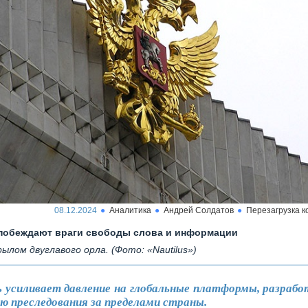
08.12.2024
Аналитика
Андрей Солдатов
Перезагрузка 
побеждают враги свободы слова и информации
рылом двуглавого орла. (Фото: «Nautilus»)
 усиливает давление на глобальные платформы, разрабо
ю преследования за пределами страны.