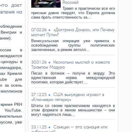
Россией
 что дает
Трамп и практически все его
вления на
присные давно твердят, что Европа должна
сама брать ответственность за…
соблюдение
«Доктрина Донро», или Почему
07.02.26
 Венгрии и
молчит Путин?
ании).
Венесуэльская операция уже привела к
освобождению группы политических
России в
заключенных, а режим аятолл…
ождаются
-цензуры в
Несколько мыслей о захвате
30.01.26
Трампом Мадуро
комнадзора,
ках Кремля
Писал в ботинок – получи в морду. Это
единственная норма международной
Tube для
политики, которая действует.…
ко за осень
иллионов
США вынуждено играют в
27.12.25
«Ключевую пятерку»
е время РКН
Штаты со своим прагматизмом находятся в
 YouTube.
этом формате в явном меньшинстве – они
могут надеяться лишь…
екательных
куссии, уже
Санкции — это санация или
23.11.25
сублимация?