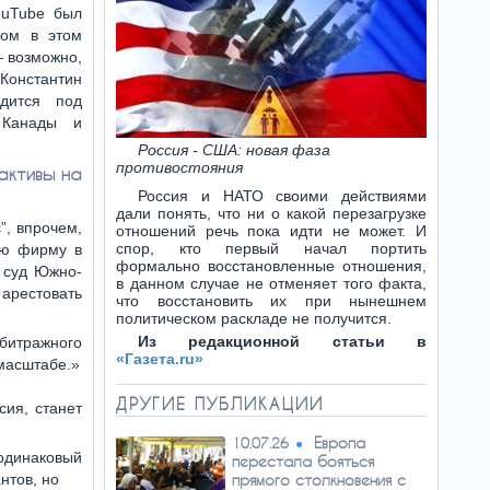
ouTube был
Сейчас именно Франция и Великобритания
являются главными сторонниками
цом в этом
развертывания европейского…
— возможно,
Константин
дится под
 Канады и
Россия - США: новая фаза
противостояния
активы на
Россия и НАТО своими действиями
дали понять, что ни о какой перезагрузке
”, впрочем,
отношений речь пока идти не может. И
спор, кто первый начал портить
ую фирму в
формально восстановленные отношения,
й суд Южно-
в данном случае не отменяет того факта,
арестовать
что восстановить их при нынешнем
политическом раскладе не получится.
Из редакционной статьи в
битражного
«Газета.ru»
 масштабе.»
ДРУГИЕ ПУБЛИКАЦИИ
сия, станет
Европа
10.07.26
 одинаковый
перестала бояться
нтов, но
прямого столкновения с