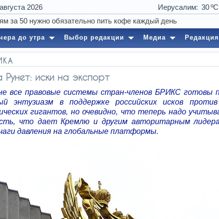
 августа 2026
Иерусалим
30
16:51
Экипаж USS Abrah
чера до утра
Выбор редакции
Медиа
Редакция
ИКА
а Рунет: иски на экспорт
 не все правовые системы стран-членов БРИКС готовы 
ый энтузиазм в поддержке российских исков проти
ических гигантов, но очевидно, что теперь надо учитыв
сть, что дает Кремлю и другим авторитарным лидер
чаги давления на глобальные платформы.