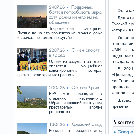
Подданные
24.07.26
Эта ата
боятся потребовать мира,
хотя режим ничего им не
Для нач
объясняет
Русской пр
Теоретически смещение
который на
Путина не на сто процентов исключено даже
Управля
и сейчас, но только по сугубо…
отношении 
СМИ и су
О чём спорят
22.07.26
в Корее
поддержке 
государств
Одним из результатов этого
является мощнейшая
В 2021
конспирология, которая
«Царьграда
цветет среди крайних правых и…
YouTube, к
прошлого 
Остров Крым
20.07.26
канала — «
Всё это приводит к
старению населения…
Штраф 
Образ всероссийского дома
предела.
престарелых вполне
релевантен:…
В конте
Крымский стыд
18.07.26
Коллапс в середине лета
Google