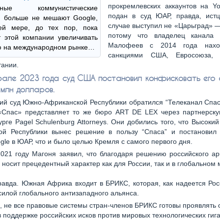
прокремлевских аккаунтов на Y
арные коммунистические
подан в суд ЮАР, правда, ист
и больше не мешают Google,
случае выступил не «Царьград» 
ей мере, до тех пор, пока
потому что владелец канала 
 этой компании увеличивать
Малофеев с 2014 года нахо
ю на международном рынке…
санкциями США, Евросоюза,
тании.
але 2023 года суд США постановил конфисковать его 
 млн долларов.
ий суд Южно-Африканской Республики обратился “Телеканал Спас
«Спас» представляет то же бюро ART DE LEX через партнерск
рге Pagel Schulenburg Attorneys. Они добились того, что Высоки
ой Республики вынес решение в пользу “Спаса” и постановил 
gle в ЮАР, что и было целью Кремля с самого первого дня.
021 году Магоня заявил, что благодаря решению российского ар
 носит прецедентный характер как для России, так и в глобальном
равда. Южная Африка входит в БРИКС, которая, как надеется Рос
илой глобального антизападного альянса.
, не все правовые системы стран-членов БРИКС готовы проявлять
в поддержке российских исков против мировых технологических гига