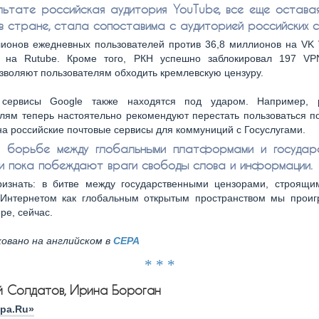
льтате российская аудитория YouTube, все еще остава
в стране, стала сопоставима с аудиторией российских с
ионов ежедневных пользователей против 36,8 миллионов на VK V
 на Rutube. Кроме того, РКН успешно заблокировал 197 VPN
зволяют пользователям обходить кремлевскую цензуру.
 сервисы Google также находятся под ударом. Например, 
лям теперь настоятельно рекомендуют перестать пользоваться п
на российские почтовые сервисы для коммуниций с Госуслугами.
й борьбе между глобальными платформами и государ
и пока побеждают враги свободы слова и информации.
изнать: в битве между государственными цензорами, строящи
 Интернетом как глобальным открытым пространством мы проиг
ре, сейчас.
овано на английском в
CEPA
* * *
й Солдатов, Ирина Бороган
ура.Ru»