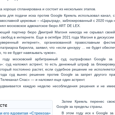
ка хорошо спланирована и состоит из нескольких этапов.
ала для подачи иска против Google Кремль использовал канал, 
авославной церковью – «Царьград», заблокированный с 2020 года 
нял московское адвокатское бюро ART DE LEX.
ющий партнер бюро Дмитрий Магоня никогда не скрывал своей
свобод в интернете. Еще в октябре 2021 года Магоня в дискуссии
веренный интернет», организованной православным фести
патриарха Кирилла, заявил, что «если цензуру … не будет обеспе
о, то ее будет навязывать чужое».
 году московский арбитражный суд оштрафовал Google за 
»: суд наложил астрент, то есть денежный штраф за блокировк
оторый постоянно растет, если судебное решение не исполняетс
года суд вынес решение против Google за запрет другого пра
Телеканал Спас» — и наложил еще один астрент.
удваивается каждую неделю несоблюдения решения и не имее
Затем Кремль перенес сво
ксте
Google за пределы страны.
 и его ядовитая «Стрекоза»
В этом году иск к Google за