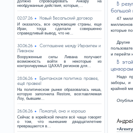
должно спровоцировать Анкару на
В резу
необдуманные действия, которые,…
большой 
Новый Весальский договор
02.07.26
47 милл
И оказалось, все окружающие страны, еще
миллионов
Иран, тогда сделали совершенно
которые по
справедливый вывод, что не…
Другие
Соглашение между Израилем и
30.06.26
пользовате
Ливаном
и перейти 
Вооруженные силы Ливана получают
возможность войти в некоторые из
В это
контролируемых ЦАХАЛ регионов для…
цензорам
Надо пр
Британская политика: правее,
28.06.26
заборы, и
ещё правее!
крайней ме
На политическом рынке образовалась ниша,
которую заполнила Restore, возглавляемая
Лоу, бывшим…
Опублик
Пожалуй, оно и хорошо
26.06.26
Сейчас в корейской печати всё чаще говорят
Андре
о том, что нынешние двадцатилетние
превращаются в…
«Агент