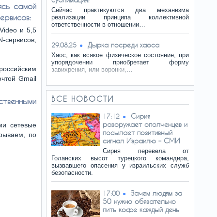
ясь самой
Сейчас практикуются два механизма
ервисов:
реализации принципа коллективной
ответственности в отношении…
ideo и 5,5
-сервисов,
Дырка посреди хаоса
29.08.25
Хаос, как всякое физическое состояние, при
упорядочении приобретает форму
российским
завихрения, или воронки,…
очтой Gmail
ВСЕ НОВОСТИ
ственными
Сирия
17:12
разоружает ополченцев и
ми сетевые
посылает позитивный
рываем, по
сигнал Израилю – СМИ
Сирия перевела от
Голанских высот турецкого командира,
вызвавшего опасения у израильских служб
безопасности.
Зачем людям за
17:00
50 нужно обязательно
пить кофе каждый день