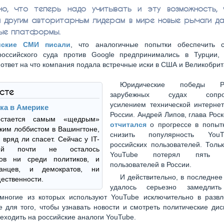
дно, что теперь надо учитывать и эту возможность,
 другим авторитарным лидерам в мире новые рычаги да
ые платформы.
йские СМИ писали
, что аналогичные попытки обеспечить 
оссийского суда против Google предпринимались в Турции,
 ответ на что компания подала встречные иски в США и Великобрит
Юридические победы 
ксте
зарубежных судах сопров
усилением технической интернет
ка в Америке
России. Андрей Липов, глава Рос
остается самым «щедрым»
отчитался
о прогрессе в попыт
ким лоббистом в Вашингтоне,
снизить популярность You
 вряд ли спасет. Сейчас у IT-
российских пользователей. Толь
ций почти не осталось
YouTube потерял пять м
ков ни среди политиков, и
пользователей в России.
канцев, и демократов, ни
И действительно, в последне
ественности.
удалось серьезно замедлить
 многие из которых используют YouTube исключительно в развл
е для того, чтобы узнавать новости и смотреть политические дис
еходить на российские аналоги YouTube.