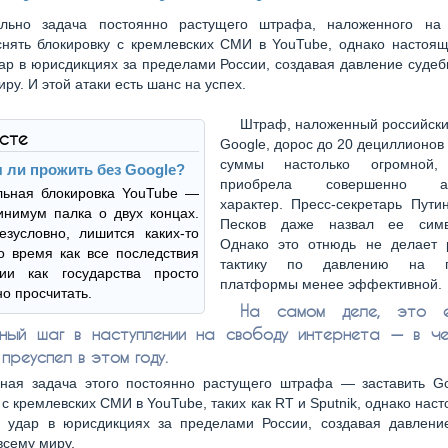
льно задача постоянно растущего штрафа, наложенного на
 снять блокировку с кремлевских СМИ в YouTube, однако настоя
ар в юрисдикциях за пределами России, создавая давление суде
иру. И этой атаки есть шанс на успех.
Штраф, наложенный российски
ксте
Google, дорос до 20 дециллионов
суммы настолько огромной
я ли прожить без Google?
приобрела совершенно абс
льная блокировка YouTube —
характер. Пресс-секретарь Пути
инимум палка о двух концах.
Песков даже назвал ее симво
езусловно, лишится каких-то
Однако это отнюдь не делает 
то время как все последствия
тактику по давлению на г
ии как государства просто
платформы менее эффективной.
о просчитать.
На самом деле, это 
ный шаг в наступлении на свободу интернета — в ч
преуспел в этом году.
ная задача этого постоянно растущего штрафа — заставить Go
 с кремлевских СМИ в YouTube, таких как RT и Sputnik, однако нас
 удар в юрисдикциях за пределами России, создавая давлени
всему миру.