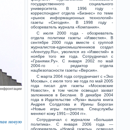
государственного социального
университета. В 1996 году -
корреспондент отдела «Бизнес» по теме
«рынок информационных технологий»
газеты «Сегодня». В 1998 году -
обозреватель журнала «Компания».
С июля 2000 года - обозреватель
отдела политики газеты «Известия». В
сентябре 2000 года вместе с группой
журналистов-единомышленников создал
«Агентуру.Ru», уволился из «Известий» в
ноябре того же года. Сотрудничал с
«Гранями.Ру». С января 2002 по май
2004-го - редактор отдела
нацбезопасности газеты «Версия».
С марта 2004 года сотрудничает с «Эхо
Москвы», с июля того же года по май 2005
года писал для газеты «Московские
конфронтации
Новости», в том числе освещал захват
заложников в Беслане. В декабре 2004
года в Издательстве «Яуза» вышла книга
Андрея Солдатова и Ирины Бороган
«Новые игры патриотов. Спецслужбы
меняют кожу 1991—2004 гг».
Сотрудничал с журналом «Большая
тав новую
политика». С января 2006 года —
обозреватель «Новой газеты», освещал