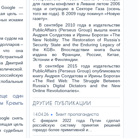
для газеты конфликт в Ливане летом 2006
 Google —
года и ситуацию в Секторе Газа (осень
щая цель —
того же года). В 2009 году покинул «Новую
газету».
бных исками
В сентябре 2010 года в издательстве
PublicAffairs (Perseus Group) вышла книга
Андрея Солдатова и Ирины Бороган «The
м судом на
New Nobility: The Restoration of Russia’s
 долларов –
Security State and the Enduring Legacy of
the KGB». Впоследствии книга была
, что она
издана во Франции, России, Китае,
трактный
Эстонии и Финляндии.
на Дмитрий
В сентябре 2015 года издательство
лической.
PublicAffairs (Perseus Group) опубликовало
российскую
книгу Андрея Солдатова и Ирины Бороган
«The Red Web: The Struggle Between
лобальные
Russia's Digital Dictators and the New
Online Revolutionaries».
еще один
ем Кремль
ДРУГИЕ ПУБЛИКАЦИИ
Визит пропагандиста
14.04.26
ogle снять
С февраля 2022 года Путин сделал
тоящая цель
российскую систему принятия решений
гораздо более примитивной и…
е судебных