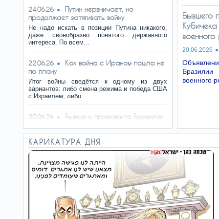
Путин нервничает, но
24.06.26
Бывшего 
продолжает затягивать войну
Кубичека
Не надо искать в позиции Путина никакого,
даже своеобразно понятого державного
военного
интереса. По всем…
20.06.2026
Как война с Ираном пошла не
Объявле
22.06.26
по плану
Бразилии 
военного 
Итог войны сведётся к одному из двух
вариантов: либо смена режима и победа США
с Израилем, либо…
Бывшего президента Бразилии
20.06.26
Кубичека объявили жертвой военного
режима
КАРИКАТУРА ДНЯ
Объявление бывших президентов Бразилии
Кубичека и Гуларта жертвами военного
режима представляются…