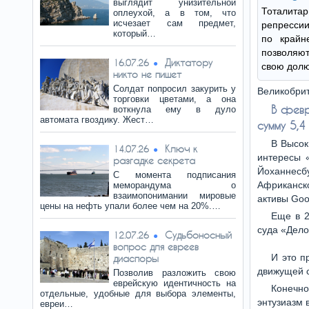
выглядит унизительной
Тоталит
оплеухой, а в том, что
исчезает сам предмет,
репресси
который…
по крайн
позволяют
Диктатору
16.07.26
свою дол
никто не пишет
Солдат попросил закурить у
Великобри
торговки цветами, а она
В февр
воткнула ему в дуло
автомата гвоздику. Жест…
сумму 5,4
В Высок
Ключ к
14.07.26
интересы 
разгадке секрета
Йоханнесбу
С момента подписания
Африканск
меморандума о
взаимопонимании мировые
активы Goo
цены на нефть упали более чем на 20%.…
Еще в 2
суда «Дело
Судьбоносный
12.07.26
вопрос для евреев
И это п
диаспоры
движущей с
Позволив разложить свою
еврейскую идентичность на
Конечно
отдельные, удобные для выбора элементы,
энтузиазм 
евреи…