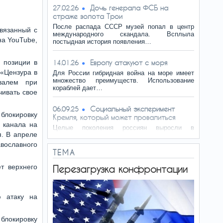
Дочь генерала ФСБ на
27.02.26
страже золота Трои
После распада СССР музей попал в центр
связанный с
международного скандала. Всплыла
на YouTube,
постыдная история появления…
 позиции в
Европу атакуют с моря
14.01.26
 «Цензура в
Для России гибридная война на море имеет
множество преимуществ. Использование
валем при
кораблей дает…
чивать свое
Социальный эксперимент
06.09.25
блокировку
Кремля, который может провалиться
у канала на
Целые поколения россиян выросли в
я. В апреле
условиях относительно свободного
интернета. Когда Кремль начал…
вославного
ТЕМА
ФСБ строит свою тюремную
12.07.25
т верхнего
Перезагрузка конфронтации
империю
Специальные вагоны, корабли, самолёты,
полномочия на конвоирование зеков, а также
ю атаку на
право судить и…
Большая игра
03.05.25
 блокировку