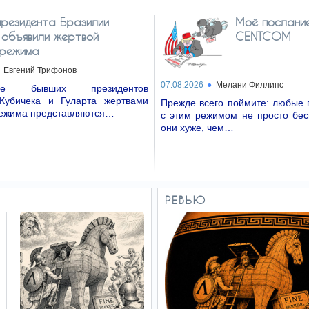
президента Бразилии
Моё послани
 объявили жертвой
CENTCOM
 режима
Евгений Трифонов
07.08.2026
Мелани Филлипс
ние бывших президентов
Кубичека и Гуларта жертвами
Прежде всего поймите: любые 
режима представляются…
с этим режимом не просто бе
они хуже, чем…
РЕВЬЮ