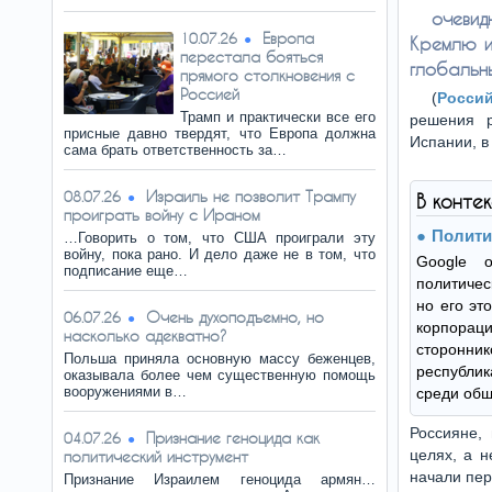
очеви
Европа
10.07.26
Кремлю и
перестала бояться
глобальн
прямого столкновения с
Россией
(
Росси
Трамп и практически все его
решения р
присные давно твердят, что Европа должна
Испании, в
сама брать ответственность за…
Израиль не позволит Трампу
08.07.26
В конте
проиграть войну с Ираном
Полити
…Говорить о том, что США проиграли эту
войну, пока рано. И дело даже не в том, что
Google 
подписание еще…
политичес
но его это
Очень духоподъемно, но
06.07.26
корпора
насколько адекватно?
сторонни
Польша приняла основную массу беженцев,
республи
оказывала более чем существенную помощь
вооружениями в…
среди общ
Россияне,
Признание геноцида как
04.07.26
целях, а н
политический инструмент
начали пер
Признание Израилем геноцида армян…