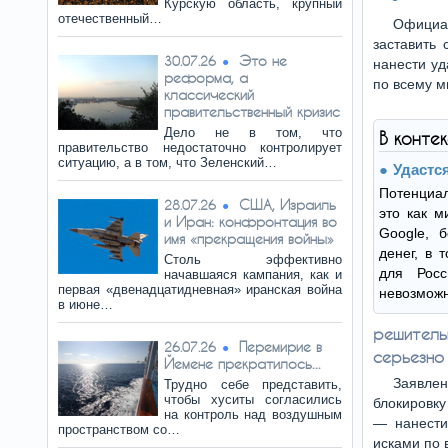
Курскую область, крупный
отечественный…
Официа
заставить
Это не
30.07.26
нанести уд
реформа, а
по всему м
классический
правительственный кризис
Дело не в том, что
В конте
правительство недостаточно контролирует
ситуацию, а в том, что Зеленский…
Удастс
Потенциа
США, Израиль
28.07.26
это как м
и Иран: конфронтация во
Google, б
имя «прекращения войны»
денег, в 
Столь эффективно
для Росс
начавшаяся кампания, как и
первая «двенадцатидневная» иранская война
невозможн
в июне…
решитель
Перемирие в
26.07.26
серьезно 
Йемене прекратилось...
Заявлен
Трудно себе представить,
чтобы хуситы согласились
блокировку
на контроль над воздушным
— нанести
пространством со…
исками по 