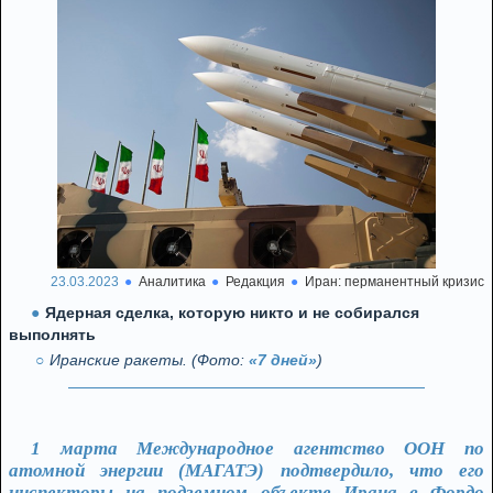
23.03.2023
Аналитика
Редакция
Иран: перманентный кризис
Ядерная сделка, которую никто и не собирался
выполнять
Иранские ракеты. (Фото:
«7 дней»
)
1 марта Международное агентство ООН по
атомной энергии (МАГАТЭ) подтвердило, что его
инспекторы на подземном объекте Ирана в Фордо