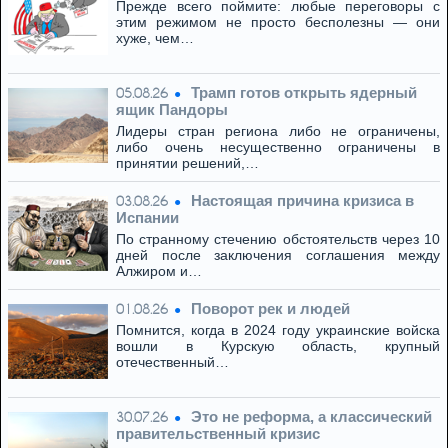
Прежде всего поймите: любые переговоры с
этим режимом не просто бесполезны — они
хуже, чем…
Трамп готов открыть ядерный
05.08.26
ящик Пандоры
Лидеры стран региона либо не ограничены,
либо очень несущественно ограничены в
принятии решений,…
Настоящая причина кризиса в
03.08.26
Испании
По странному стечению обстоятельств через 10
дней после заключения соглашения между
Алжиром и…
Поворот рек и людей
01.08.26
Помнится, когда в 2024 году украинские войска
вошли в Курскую область, крупный
отечественный…
Это не реформа, а классический
30.07.26
правительственный кризис