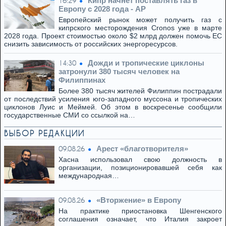
Кипр начнет поставлять газ в
16:29
Европу с 2028 года - AP
Европейский рынок может получить газ с
кипрского месторождения Cronos уже в марте
2028 года. Проект стоимостью около $2 млрд должен помочь ЕС
снизить зависимость от российских энергоресурсов.
Дожди и тропические циклоны
14:30
затронули 380 тысяч человек на
Филиппинах
Более 380 тысяч жителей Филиппин пострадали
от последствий усиления юго-западного муссона и тропических
циклонов Луис и Меймей. Об этом в воскресенье сообщили
государственные СМИ со ссылкой на…
ВЫБОР РЕДАКЦИИ
Арест «благотворителя»
09.08.26
Хасна использовал свою должность в
организации, позиционировавшей себя как
международная…
«Вторжение» в Европу
09.08.26
На практике приостановка Шенгенского
соглашения означает, что Италия закроет