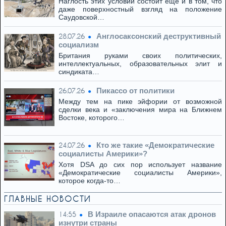
Наглость этих условий состоит ещё и в том, что
даже поверхностный взгляд на положение
Саудовской…
Англосаксонский деструктивный
28.07.26
социализм
Британия руками своих политических,
интеллектуальных, образовательных элит и
синдиката…
Пикассо от политики
26.07.26
Между тем на пике эйфории от возможной
сделки века и «заключения мира на Ближнем
Востоке, которого…
Кто же такие «Демократические
24.07.26
социалисты Америки»?
Хотя DSA до сих пор использует название
«Демократические социалисты Америки»,
которое когда-то…
ГЛАВНЫЕ НОВОСТИ
В Израиле опасаются атак дронов
14:55
изнутри страны