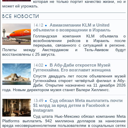
которая не только портит качество жизни, но и
может ей угрожать.
ВСЕ НОВОСТИ
Авиакомпании KLM и United
14:12
объявили о возвращении в Израиль
Голландская компания KLM объявила о
возобновлении рейсов в Израиль после
перерыва, связанного с ситуацией в регионе.
Полеты между Амстердамом и Тель-Авивом будут
восстановлены с 25 августа.
В Абу-Даби откроется Музей
14:02
Гуггенхайма. Его возглавит женщина
Спустя двадцать лет после объявления музей
Гуггенхайма откроет четвёртый филиал в Абу-
Даби. Открытие назначено на 11 декабря 2026
года. Новым директором музея станет Валери Хиллингс.
Суд обязал Meta выплатить почти
13:49
$1 млрд за вред детям в Facebook и
Instagram
Суд штата Нью-Мексико обязал компанию Meta
Platforms выплатить 942 миллиона долларов за нанесение
вреда несовершеннолетним пользователям в социальных сетях