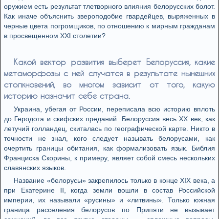
оружием есть результат тлетворного влияния белорусских болот.
Как иначе объяснить звероподобие гвардейцев, выряженных в
черные цвета погромщиков, по отношению к мирным гражданам
в просвещенном XXI столетии?
Какой вектор развития выберет Белоруссия, какие
метаморфозы с ней случатся в результате нынешних
столкновений, во многом зависит от того, какую
историю назначит себе страна.
Украина, убегая от России, переписала всю историю вплоть
до Геродота и скифских преданий. Белоруссия весь ХХ век, как
летучий голландец, скиталась по географической карте. Никто в
точности не знал, кого следует называть белорусами, как
очертить границы обитания, как формализовать язык. Библия
Франциска Скорины, к примеру, являет собой смесь нескольких
славянских языков.
Название «белорусы» закрепилось только в конце XIX века, а
при Екатерине II, когда земли вошли в состав Российской
империи, их называли «русины» и «литвины». Только южная
граница расселения белорусов по Припяти не вызывает