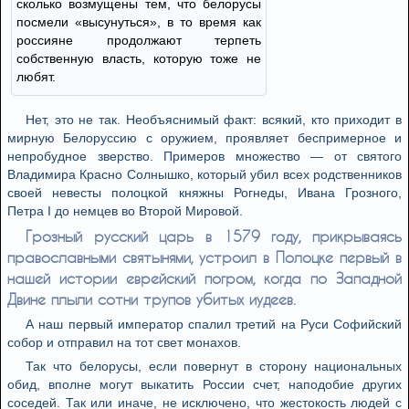
сколько возмущены тем, что белорусы
посмели «высунуться», в то время как
россияне продолжают терпеть
собственную власть, которую тоже не
любят.
Нет, это не так. Необъяснимый факт: всякий, кто приходит в
мирную Белоруссию с оружием, проявляет беспримерное и
непробудное зверство. Примеров множество — от святого
Владимира Красно Солнышко, который убил всех родственников
своей невесты полоцкой княжны Рогнеды, Ивана Грозного,
Петра I до немцев во Второй Мировой.
Грозный русский царь в 1579 году, прикрываясь
православными святынями, устроил в Полоцке первый в
нашей истории еврейский погром, когда по Западной
Двине плыли сотни трупов убитых иудеев.
А наш первый император спалил третий на Руси Софийский
собор и отправил на тот свет монахов.
Так что белорусы, если повернут в сторону национальных
обид, вполне могут выкатить России счет, наподобие других
соседей. Так или иначе, не исключено, что жестокость людей с