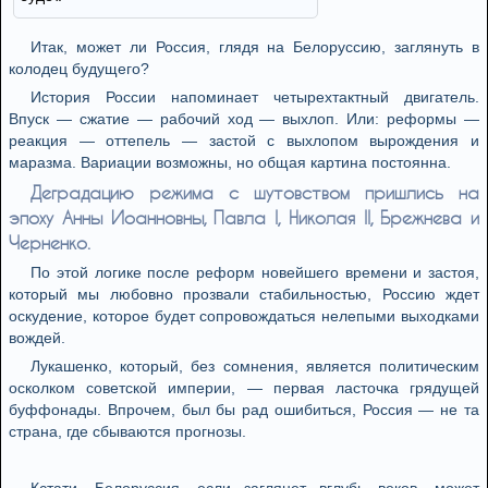
Итак, может ли Россия, глядя на Белоруссию, заглянуть в
колодец будущего?
История России напоминает четырехтактный двигатель.
Впуск — сжатие — рабочий ход — выхлоп. Или: реформы —
реакция — оттепель — застой с выхлопом вырождения и
маразма. Вариации возможны, но общая картина постоянна.
Деградацию режима с шутовством пришлись на
эпоху Анны Иоанновны, Павла I, Николая II, Брежнева и
Черненко.
По этой логике после реформ новейшего времени и застоя,
который мы любовно прозвали стабильностью, Россию ждет
оскудение, которое будет сопровождаться нелепыми выходками
вождей.
Лукашенко, который, без сомнения, является политическим
осколком советской империи, — первая ласточка грядущей
буффонады. Впрочем, был бы рад ошибиться, Россия — не та
страна, где сбываются прогнозы.