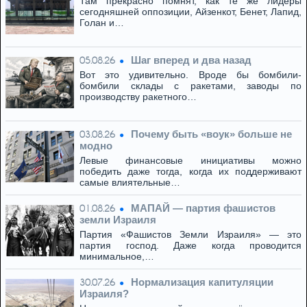
Там прекрасно помнят, как те же лидеры
сегодняшней оппозиции, Айзенкот, Бенет, Лапид,
Голан и…
Шаг вперед и два назад
05.08.26
Вот это удивительно. Вроде бы бомбили-
бомбили склады с ракетами, заводы по
производству ракетного…
Почему быть «воук» больше не
03.08.26
модно
Левые финансовые инициативы можно
победить даже тогда, когда их поддерживают
самые влиятельные…
МАПАЙ — партия фашистов
01.08.26
земли Израиля
Партия «Фашистов Земли Израиля» — это
партия господ. Даже когда проводится
минимальное,…
Нормализация капитуляции
30.07.26
Израиля?