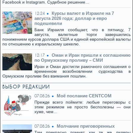
Facebook и Instagram. Судебное решение…
Курсы валют в Израиле на 7
12:24
августа 2026 года: доллар и евро
подешевели
Банк Израиля сообщает, что в пятницу, 7
августа, валютные торги завершились
понижением курсов доллара США и единой европейской валюты
по отношению к израильскому шекелю.
Оман и Иран пришли к соглашению
12:17
по Ормузскому проливу – СМИ
Иран и Оман достигли рамочного соглашения о
временном возобновлении судоходства в
Ормузском проливе без взимания пошлин.
ВЫБОР РЕДАКЦИИ
Моё послание CENTCOM
07.08.26
Прежде всего поймите: любые переговоры с
этим режимом не просто бесполезны — они
хуже, чем…
Молчание приговоренных
07.08.26
Там прекрасно помнят, как те же лидеры