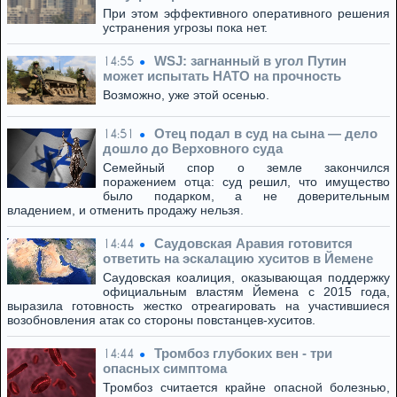
При этом эффективного оперативного решения
устранения угрозы пока нет.
WSJ: загнанный в угол Путин
14:55
может испытать НАТО на прочность
Возможно, уже этой осенью.
Отец подал в суд на сына — дело
14:51
дошло до Верховного суда
Семейный спор о земле закончился
поражением отца: суд решил, что имущество
было подарком, а не доверительным
владением, и отменить продажу нельзя.
Саудовская Аравия готовится
14:44
ответить на эскалацию хуситов в Йемене
Саудовская коалиция, оказывающая поддержку
официальным властям Йемена с 2015 года,
выразила готовность жестко отреагировать на участившиеся
возобновления атак со стороны повстанцев-хуситов.
Тромбоз глубоких вен - три
14:44
опасных симптома
Тромбоз считается крайне опасной болезнью,