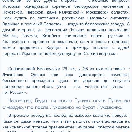
сомнений, во все другие стороны — сплошные вопросы.
Историки обнаружили коренное белорусское население в
Псковской, Тверской, даже Калужской и Московской областях.
Если судить по летописям, российский Смоленск, литовский
Вильнюс и польский Белосток — когда-то белорусские города. С
другой стороны, до революции больше половины населения
Минска, Гомеля, Витебска составляли евреи, русских и
белорусов по переписи не различали, так что споры о границах
можно продолжить. Хрущев, к примеру, носился с идеей
передать Украине Беловежскую пущу, но Сталин возразил.
Современной Белоруссии 29 лет, и 26 из них она живет с
Лукашенко. Однако при всех диктаторских замашках
бессменного президента здесь не доросли до лозунгов
наподобие нашего «Есть Путин — есть Россия, нет Путина —
нет России».
Непонятно, будет ли после Путина опять Путин, но
очевидно, что после Лукашенко не будет Лукашенко.
В громкую победу на последних выборах мало кто поверил.
Кажется, даже меньше, чем в выигрыш ста тысяч долларов на
национальной лотерее президентом Зимбабве Робертом Мугабе