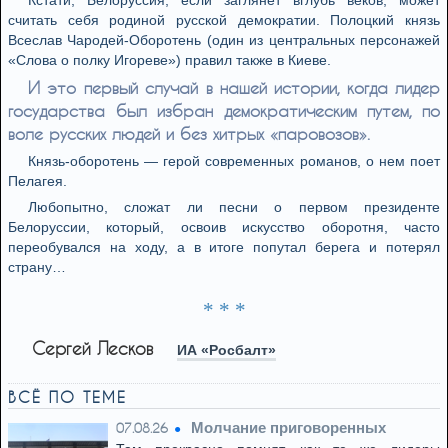
Кстати, Белоруссия, если заглянет вглубь веков, может
считать себя родиной русской демократии. Полоцкий князь
Всеслав Чародей-Оборотень (один из центральных персонажей
«Слова о полку Игореве») правил также в Киеве.
И это первый случай в нашей истории, когда лидер
государства был избран демократическим путем, по
воле русских людей и без хитрых «паровозов».
Князь-оборотень — герой современных романов, о нем поет
Пелагея.
Любопытно, сложат ли песни о первом президенте
Белоруссии, который, освоив искусство оборотня, часто
переобувался на ходу, а в итоге попутал берега и потерял
страну…
* * *
Сергей Лесков
ИА «Росбалт»
ВСЁ ПО ТЕМЕ
Молчание приговоренных
07.08.26