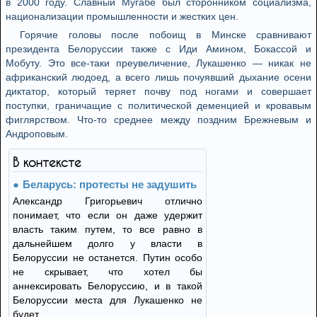
в 2000 году. Славный Мугабе был сторонником социализма,
национализации промышленности и жестких цен.
Горячие головы после побоищ в Минске сравнивают
президента Белоруссии также с Иди Амином, Бокассой и
Мобуту. Это все-таки преувеличение, Лукашенко — никак не
африканский людоед, а всего лишь почуявший дыхание осени
диктатор, который теряет почву под ногами и совершает
поступки, граничащие с политической деменцией и кровавым
фиглярством. Что-то среднее между поздним Брежневым и
Андроповым.
В контексте
Беларусь: протесты не задушить
Александр Григорьевич отлично
понимает, что если он даже удержит
власть таким путем, то все равно в
дальнейшем долго у власти в
Белоруссии не останется. Путин особо
не скрывает, что хотел бы
аннексировать Белоруссию, и в такой
Белоруссии места для Лукашенко не
будет.