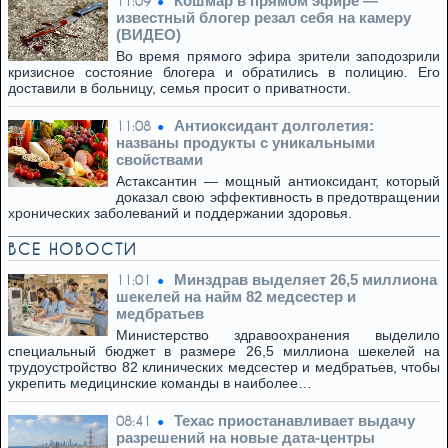
Кошмар в прямом эфире —
11:09
известный блогер резал себя на камеру
(ВИДЕО)
Во время прямого эфира зрители заподозрили
кризисное состояние блогера и обратились в полицию. Его
доставили в больницу, семья просит о приватности.
Антиоксидант долголетия:
11:08
названы продукты с уникальными
свойствами
Астаксантин — мощный антиоксидант, который
доказал свою эффективность в предотвращении
хронических заболеваний и поддержании здоровья.
ВСЕ НОВОСТИ
Минздрав выделяет 26,5 миллиона
11:01
шекелей на найм 82 медсестер и
медбратьев
Министерство здравоохранения выделило
специальный бюджет в размере 26,5 миллиона шекелей на
трудоустройство 82 клинических медсестер и медбратьев, чтобы
укрепить медицинские команды в наиболее…
Техас приостанавливает выдачу
08:41
разрешений на новые дата-центры