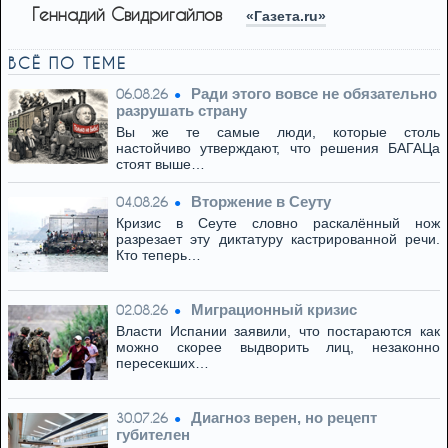
Геннадий Свидригайлов
«Газета.ru»
ВСЁ ПО ТЕМЕ
Ради этого вовсе не обязательно
06.08.26
разрушать страну
Вы же те самые люди, которые столь
настойчиво утверждают, что решения БАГАЦа
стоят выше…
Вторжение в Сеуту
04.08.26
Кризис в Сеуте словно раскалённый нож
разрезает эту диктатуру кастрированной речи.
Кто теперь…
Миграционный кризис
02.08.26
Власти Испании заявили, что постараются как
можно скорее выдворить лиц, незаконно
пересекших…
Диагноз верен, но рецепт
30.07.26
губителен