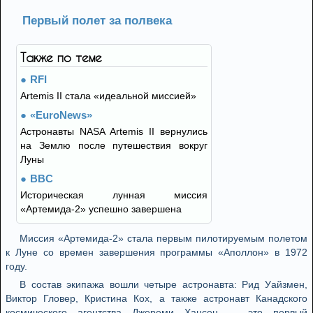
Первый полет за полвека
Также по теме
RFI
Artemis II стала «идеальной миссией»
«EuroNews»
Астронавты NASA Artemis II вернулись
на Землю после путешествия вокруг
Луны
BBC
Историческая лунная миссия
«Артемида-2» успешно завершена
Миссия «Артемида-2» стала первым пилотируемым полетом
к Луне со времен завершения программы «Аполлон» в 1972
году.
В состав экипажа вошли четыре астронавта: Рид Уайзмен,
Виктор Гловер, Кристина Кох, а также астронавт Канадского
космического агентства Джереми Хансен — это первый