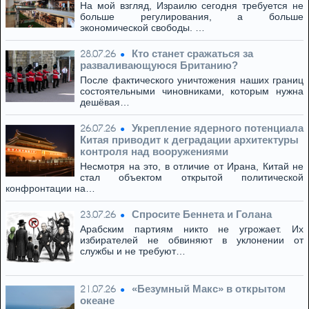
На мой взгляд, Израилю сегодня требуется не
больше регулирования, а больше
экономической свободы. …
Кто станет сражаться за
28.07.26
разваливающуюся Британию?
После фактического уничтожения наших границ
состоятельными чиновниками, которым нужна
дешёвая…
Укрепление ядерного потенциала
26.07.26
Китая приводит к деградации архитектуры
контроля над вооружениями
Несмотря на это, в отличие от Ирана, Китай не
стал объектом открытой политической
конфронтации на…
Спросите Беннета и Голана
23.07.26
Арабским партиям никто не угрожает. Их
избирателей не обвиняют в уклонении от
службы и не требуют…
«Безумный Макс» в открытом
21.07.26
океане