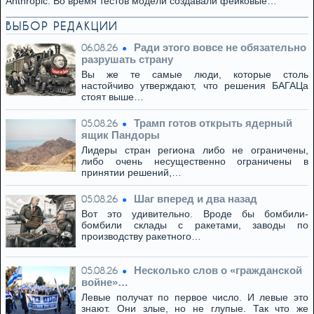
Anthropic. Во время тестов модели создавали фейковые…
ВЫБОР РЕДАКЦИИ
Ради этого вовсе не обязательно
06.08.26
разрушать страну
Вы же те самые люди, которые столь
настойчиво утверждают, что решения БАГАЦа
стоят выше…
Трамп готов открыть ядерный
05.08.26
ящик Пандоры
Лидеры стран региона либо не ограничены,
либо очень несущественно ограничены в
принятии решений,…
Шаг вперед и два назад
05.08.26
Вот это удивительно. Вроде бы бомбили-
бомбили склады с ракетами, заводы по
производству ракетного…
Несколько слов о «гражданской
05.08.26
войне»…
Левые получат по первое число. И левые это
знают. Они злые, но не глупые. Так что же