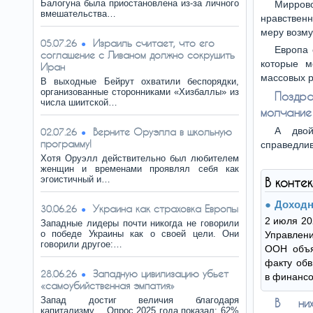
Балогуна была приостановлена из-за личного
Миррово
вмешательства…
нравственн
меру возм
Израиль считает, что его
05.07.26
Европа 
соглашение с Ливаном должно сокрушить
которые м
Иран
массовых р
В выходные Бейрут охватили беспорядки,
организованные сторонниками «Хизбаллы» из
Поздра
числа шиитской…
молчание 
А двой
Верните Оруэлла в школьную
02.07.26
программу!
справедлив
Хотя Оруэлл действительно был любителем
женщин и временами проявлял себя как
эгоистичный и…
В конте
Доходн
Украина как страховка Европы
30.06.26
2 июля 20
Западные лидеры почти никогда не говорили
о победе Украины как о своей цели. Они
Управлени
говорили другое:…
ООН объя
факту обв
Западную цивилизацию убьет
28.06.26
в финансо
«самоубийственная эмпатия»
Запад достиг величия благодаря
В них
капитализму… Опрос 2025 года показал: 62%