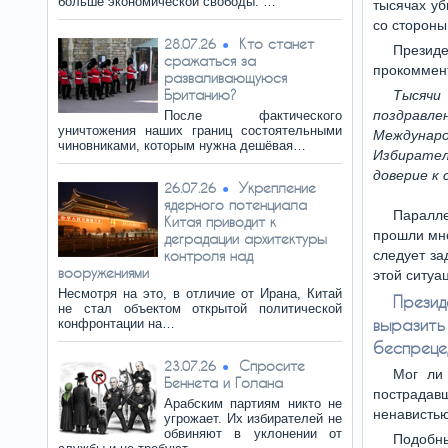
больше экономической свободы. …
тысячах уб
со стороны
Кто станет
28.07.26
Презид
сражаться за
прокоммент
разваливающуюся
Британию?
Тысячи
поздравле
После фактического
уничтожения наших границ состоятельными
Междунар
чиновниками, которым нужна дешёвая…
Избирате
доверие к 
Укрепление
26.07.26
ядерного потенциала
Паралл
Китая приводит к
прошли мно
деградации архитектуры
контроля над
следует за
вооружениями
этой ситуа
Несмотря на это, в отличие от Ирана, Китай
Презид
не стал объектом открытой политической
вырази
конфронтации на…
беспреце
Спросите
23.07.26
Мог ли
Беннета и Голана
пострадав
Арабским партиям никто не
ненависть
угрожает. Их избирателей не
обвиняют в уклонении от
Подобн