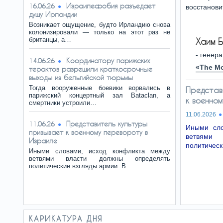
Израилефобия разъедает
16.06.26
восстанови
душу Ирландии
Возникает ощущение, будто Ирландию снова
колонизировали — только на этот раз не
британцы, а…
Хаим Б
- генер
Координатору парижских
14.06.26
«The M
терактов разрешили краткосрочные
выходы из бельгийской тюрьмы
Тогда вооруженные боевики ворвались в
Представ
парижский концертный зал Bataclan, а
к военно
смертники устроили…
11.06.2026
Представитель культуры
11.06.26
Иными сло
призывает к военному перевороту в
ветвями 
Израиле
политическ
Иными словами, исход конфликта между
ветвями власти должны определять
политические взгляды армии. В…
КАРИКАТУРА ДНЯ