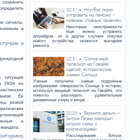
 сохранить
 определять
Ноутбук пора
22:31
отправить на пенсию -
названы главные признаки
е сигналы,
Некоторые неисправности
виняемым в
еще можно устранить
апгрейдом, но в других случаях покупка
нового устройства окажется выгоднее
случаях и
ремонта.
ународной
Солнечный
22:31
телескоп на Гавайях
сделал исторические
снимки Солнца
и ситуация
Ученые получили самые подробные
ика ООН по
изображения поверхности Солнца в истории,
алестинских
используя мощный телескоп на Гавайях, что
помогло разглядеть удивительные
анезе. Ее
динамичные узоры и вихри.
ись резкой
атических
Верните деньги —
22:23
организаций
Битуах Леуми раскрыл
ванные и
хитрую схему с
 мандата.
компенсациями
иторика,
Расследование Битуах