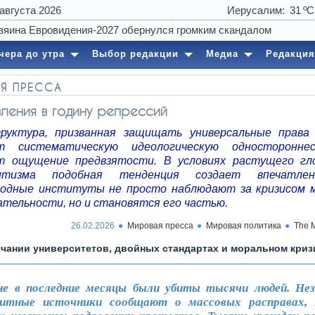
 августа 2026
Иерусалим
31
22:45
Продукты, 
чера до утра
Выбор редакции
Медиа
Редакция
Я ПРЕССА
ления в годину репрессий
руктура, призванная защищать универсальные права 
ет систематическую идеологическую односторонне
т ощущение предвзятости. В условиях растущего гл
итизма подобная тенденция создает впечатле
одные институты не просто наблюдают за кризисом 
ательности, но и становятся его частью.
26.02.2026
Мировая пресса
Мировая политика
The 
чании университетов, двойных стандартах и моральном криз
не в последние месяцы были убиты тысячи людей. Не
щитные источники сообщают о массовых расправах, 