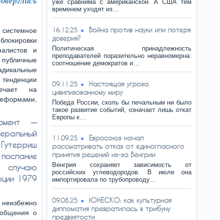
дверглись
уже сравнима с американской. А США тем
временем уходят из…
Война против науки или потеря
16.12.25
системное
доверия?
блокировки
Политическая принадлежность
налистов и
преподавателей поразительно неравномерна:
убличные
соотношение демократов и…
альные
енденции
Настоящая угроза
09.11.25
ечает на
цивилизованному миру
реформами,
Победа России, сколь бы печальным ни было
такое развитие событий, означает лишь откат
Европы к…
омент —
неральный
Евросоюз начал
11.09.25
Гутерриш
рассматривать отказ от единогласного
принятия решений из-за Венгрии
 послание
Венгрия сохраняет зависимость от
 случаю
российских углеводородов. В июле она
юции 1979
импортировала по трубопроводу…
ЮНЕСКО: как культурная
09.08.25
неизбежно
дипломатия превратилась в трибуну
ообщения о
предвзятости