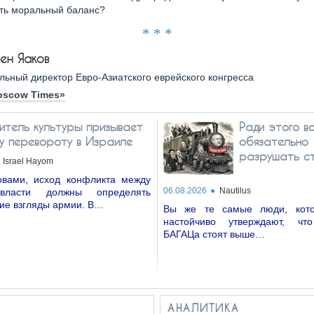
ть моральный баланс?
* * *
ен Яаков
альный директор Евро-Азиатского еврейского конгресса
oscow Times»
итель культуры призывает
Ради этого в
му перевороту в Израиле
обязательно
разрушать с
Israel Hayom
вами, исход конфликта между
06.08.2026
Nautilus
власти должны определять
ие взгляды армии. В…
Вы же те самые люди, кото
настойчиво утверждают, чт
БАГАЦа стоят выше…
АНАЛИТИКА