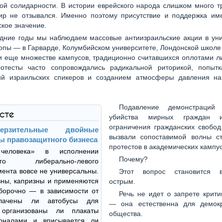
ой солидарности. В истории еврейского народа слишком много т
ир не отзывался. Именно поэтому присутствие и поддержка им
кое значение.
дние годы мы наблюдаем массовые антиизраильские акции в уни
пы — в Гарварде, Колумбийском университете, Лондонской школе
и еще множестве кампусов, традиционно считавшихся оплотами л
отесты часто сопровождались радикальной риторикой, попыт
ий израильских спикеров и созданием атмосферы давления на
Подавление демонстраций
ксте
убийства мирных граждан 
ограничения гражданских свобод
ерзительные двойные
вызвали сопоставимой волны ст
ы правозащитного бизнеса
протестов в академических кампу
человека» в исполнении
Почему?
ного либерально-левого
ента вовсе не универсальны.
Этот вопрос становится 
ны, капризны и применяются
острым.
борочно — в зависимости от
Речь не идет о запрете крит
плачены ли автобусы для
— она естественна для демокр
 организованы ли плакаты
общества.
оналами и вписывается ли