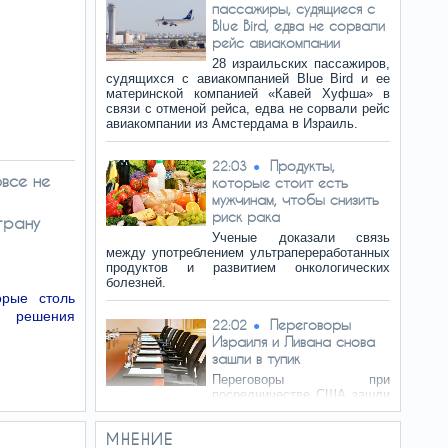
пассажиры, судящиеся с
Blue Bird, едва не сорвали
рейс авиакомпании
28 израильских пассажиров,
судящихся с авиакомпанией Blue Bird и ее
материнской компанией «Кавей Хуфша» в
связи с отменой рейса, едва не сорвали рейс
авиакомпании из Амстердама в Израиль.
Продукты,
22:03
овсе не
которые стоит есть
мужчинам, чтобы снизить
риск рака
трану
Ученые доказали связь
между употреблением ультрапереработанных
продуктов и развитием онкологических
болезней.
рые столь
о решения
Переговоры
22:02
Израиля и Ливана снова
зашли в тупик
Переговоры при
посредничестве США зашли
в тупик, так как Израиль отказался от
расширения зоны вывода войск до
МНЕНИЕ
завершения проверки безопасности.