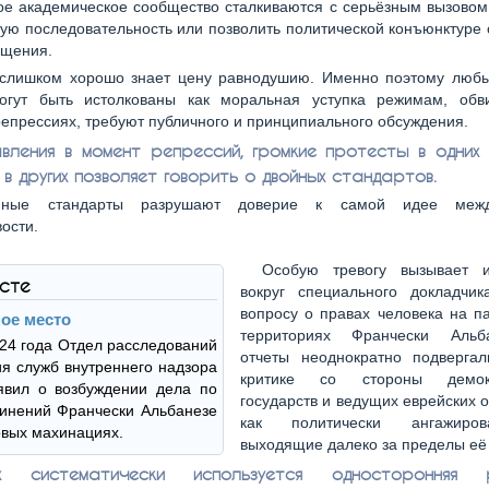
е академическое сообщество сталкиваются с серьёзным вызовом:
ую последовательность или позволить политической конъюнктуре
ущения.
слишком хорошо знает цену равнодушию. Именно поэтому любы
огут быть истолкованы как моральная уступка режимам, об
епрессиях, требуют публичного и принципиального обсуждения.
вления в момент репрессий, громкие протесты в одних 
в других позволяет говорить о двойных стандартов.
ные стандарты разрушают доверие к самой идее межд
ости.
Особую тревогу вызывает 
ксте
вокруг специального докладч
вопросу о правах человека на п
ое место
территориях Франчески Альб
24 года Отдел расследований
отчеты неоднократно подвергал
я служб внутреннего надзора
критике со стороны демокр
вил о возбуждении дела по
государств и ведущих еврейских 
инений Франчески Альбанезе
как политически ангажиро
вых махинациях.
выходящие далеко за пределы её
 систематически используется односторонняя р