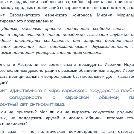
итых и подавлении свободы слова, любое официальное приветст
 международных организаций воспринимается не как протокол, а ка
ент Евроазиатского еврейского конгресса Михаил Мирила
ировал это поздравление:
 убитых, массовые аресты, подавление свободы слова —
ния в адрес властей, такое неизбежно вызывает глубокое н
одные институты создавались для защиты достоинства 
льное молчание или дипломатическая двусмысленность 
самим принципам универсальности прав человека.
ельно в Австралии во время визита президента Израиля Ицха
гочисленные демонстрации с резкими обвинениями в адрес Изра
дать принципиальный вопрос: каков был моральный долг главы го
ции?
ент единственного в мире еврейского государства приб
ть солидарность с еврейской общиной, пер
дентный акт антисемитизма.
 он не приехать? Мог ли он не выразить сочувствие родным
ших, не поддержать друзей и членов общины, которые сто
ю и насилием?
ый визит — не политическая демонстрация, а акт ответст