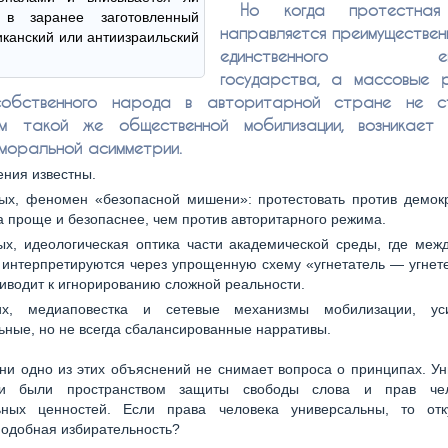
Но когда протестная
 в заранее заготовленный
направляется преимуществен
канский или антиизраильский
единственного евре
государства, а массовые 
собственного народа в авторитарной стране не ст
ом такой же общественной мобилизации, возникает 
 моральной асимметрии.
ния известны.
ых, феномен «безопасной мишени»: протестовать против демокр
а проще и безопаснее, чем против авторитарного режима.
ых, идеологическая оптика части академической среды, где меж
интерпретируются через упрощенную схему «угнетатель — угнет
иводит к игнорированию сложной реальности.
ьих, медиаповестка и сетевые механизмы мобилизации, ус
ные, но не всегда сбалансированные нарративы.
ни одно из этих объяснений не снимает вопроса о принципах. У
ски были пространством защиты свободы слова и прав чел
ьных ценностей. Если права человека универсальны, то от
подобная избирательность?