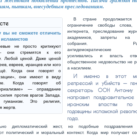
и жестоком подавлении протестов. Тысячи граждан по
иям, пыткам, внесудебным преследованиям.
В стране продолжается 
ксте
ограничение свободы слова, 
интернета, преследование жур
 вы не сможете отличить
академиков, запреты на п
 исламистов
собрания. Радик
евые не просто критикуют
антидемократические т
— они стремятся к его
усиливались и власть отв
у. Любой ценой. Даже ценой
общественное недовольство не 
еев, евреев, иранцев или кого
а насилием.
ещё. Когда они говорят о
И именно в этот м
изации», они имеют в виду
репрессий и убийств — ге
ние. Когда говорят об
периализме» — оправдание
секретарь ООН Антониу 
силия против врагов Запада.
направил поздравительное
гуманизм. Это религия,
иранским властям по
 жертв.
годовщины исламской револ
года.
ьно дипломатический жест, но подобные поздравления 
ют политический и моральный контекст. Когда мир получает с