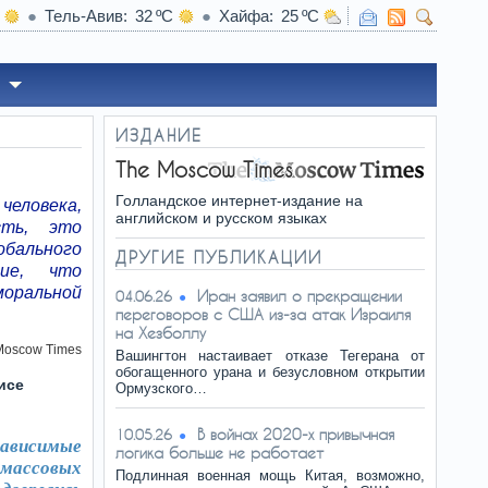
Тель-Авив
32
Хайфа
25
которые уменьшают вред от алкоголя
ИЗДАНИЕ
The Moscow Times
Голландское интернет-издание на
человека,
английском и русском языках
сть, это
обального
ДРУГИЕ ПУБЛИКАЦИИ
ние, что
моральной
Иран заявил о прекращении
04.06.26
переговоров с США из-за атак Израиля
на Хезболлу
Moscow Times
Вашингтон настаивает отказе Тегерана от
обогащенного урана и безусловном открытии
исе
Ормузского…
В войнах 2020-х привычная
10.05.26
зависимые
логика больше не работает
массовых
Подлинная военная мощь Китая, возможно,