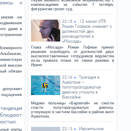
Леуми выявило возможное мошенничество с
тезисы и
компенсациями за события 7 октября,
фигурантам грозит суд.
указав на
12 канал ИТВ:
22:18
одвижения
Роман Гофман снимает с
 что даже в
должностей двух
остранение
руководителей в
«Мосаде»
Глава «Мосада» Роман Гофман принял
семирного
решение освободить от должностей двух
Альбанезе,
высокопоставленных сотрудников ведомства
ремистскую
из-за провала плана по смене режима в
Иране.
амой миссии
рый обязан
Трагедия в
22:16
Ашкелоне –
полуторагодовалая
 допускает
девочка утонула в
 ощущение
бассейне
Медики больницы «Барзилай» не смогли
тенденция
спасти полуторагодовалую девочку,
утонувшую в частном бассейне в районе вилл
наблюдают
Ашкелона.
частью.
Израильские
22:13
ьные элиты