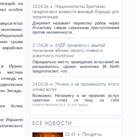
рагедий, на
Националисты Британии
23.04.26
еют особое
предлагают возвести визовый барьер для
африканцев
верситетах
Документ называет перевозку рабов через
Атлантику самым серьезным преступлением
 экономики,
против человечности…
иберальной
ками срыва
КНДР сровняла с землей
21.04.26
 еврейских
поселение вблизи своего главного
ракетного полигона
Официально место проведения испытаний не
 в Иране,
раскрывалось, однако аналитики 38 North
предполагают, что…
и жесткие
 отнюдь не
Можно и не произносить этого
24.03.26
уденческих
слова вслух
сах Запада.
Возможно, Нетаниягу и не произнёс вслух
заветные слова «я беру на себя
ответственность», и это жаль…
все более
ики Израиля
ВСЕ НОВОСТИ
атического
Продукты,
22:45