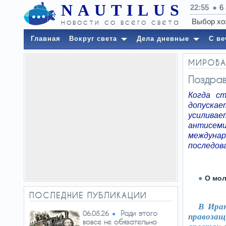
NAUTILUS
22:55
6
новости со всего света
Главная
Вокруг света
Дела дневные
С ве
МИРОВА
Поздрав
Когда ст
допуска
усиливае
антисем
междунар
последов
О мол
ПОСЛЕДНИЕ ПУБЛИКАЦИИ
В Ира
Ради этого
06.08.26
правоза
вовсе не обязательно