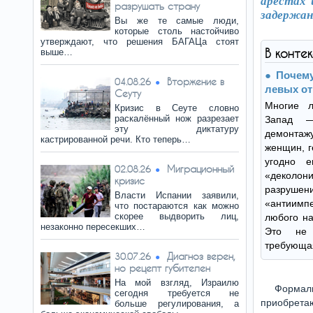
арестах 
разрушать страну
задержан
Вы же те самые люди,
которые столь настойчиво
утверждают, что решения БАГАЦа стоят
В конте
выше…
Почему
Вторжение в
04.08.26
левых от
Сеуту
Многие л
Кризис в Сеуте словно
раскалённый нож разрезает
Запад 
эту диктатуру
демонтаж
кастрированной речи. Кто теперь…
женщин, г
угодно 
Миграционный
02.08.26
«деколон
кризис
разруше
Власти Испании заявили,
«антиим
что постараются как можно
скорее выдворить лиц,
любого на
незаконно пересекших…
Это не 
требующая
Диагноз верен,
30.07.26
но рецепт губителен
На мой взгляд, Израилю
Формал
сегодня требуется не
приобрета
больше регулирования, а