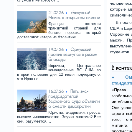
службы и не требуют…
человеческ
которые м
«Безумный
21.07.26
символичес
Макс» в открытом океане
В после
Франция остается
транзитной страной для
США и Евро
белого порошка, который
Сорбонне 
доставляют катера из Атлантики.…
мысли. Пр
выступлен
Ормузский
19.07.26
студентов.
пролив вернулся в режим
блокады
Впрочем, Центральное
В конте
командование ВС США во
второй половине дня 12 июля подчеркнуло,
Ом
что Иран не…
стандарт
«Права 
Пять экс-
16.07.26
глобаль
председателей
Верховного суда объявили
истеблишм
о смерти демократии
Они услов
Юристы, академики, пресса,
строго вы
высшее чиновничество. Звучит знакомо? Все
того, о
они, разумеется,…
митинга,
професси