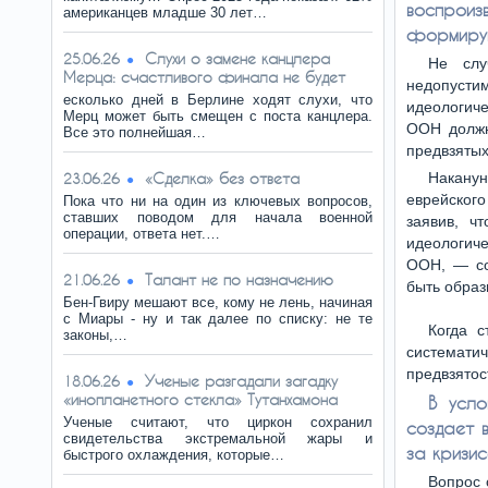
воспрои
американцев младше 30 лет…
формирую
Слухи о замене канцлера
25.06.26
Не слу
Мерца: счастливого финала не будет
недопуст
есколько дней в Берлине ходят слухи, что
идеологиче
Мерц может быть смещен с поста канцлера.
ООН должн
Все это полнейшая…
предвзяты
«Сделка» без ответа
Накану
23.06.26
еврейског
Пока что ни на один из ключевых вопросов,
ставших поводом для начала военной
заявив, ч
операции, ответа нет.…
идеологиче
ООН, — со
Талант не по назначению
21.06.26
быть образ
Бен-Гвиру мешают все, кому не лень, начиная
с Миары - ну и так далее по списку: не те
Когда с
законы,…
системат
предвзятос
Ученые разгадали загадку
18.06.26
«инопланетного стекла» Тутанхамона
В усло
Ученые считают, что циркон сохранил
создает 
свидетельства экстремальной жары и
за кризи
быстрого охлаждения, которые…
Вопрос 