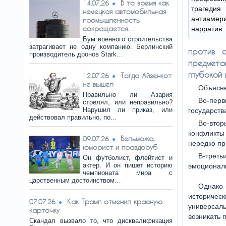
В то время как
14.07.26
трагедия
немецкая автомобильная
антиамери
промышленность
сокращается…
нарратив.
Бум военного строительства
затрагивает не одну компанию. Берлинский
против 
производитель дронов Stark…
предмет
глубокой
Тогда Айзенкот
12.07.26
не вышел
Объясне
Правильно ли Азария
Во-перв
стрелял, или неправильно?
Нарушил ли приказ, или
государств
действовал правильно, по…
Во-втор
конфликты 
Вельможа,
09.07.26
нередко пр
юморист и правдоруб
В-трет
Он футболист, флейтист и
актер. И он пишет историю
эмоциональ
чемпионата мира с
царственным достоинством…
Однако 
историче
Как Трамп отменил красную
07.07.26
универсал
карточку
возникать 
Скандал вызвало то, что дисквалификация