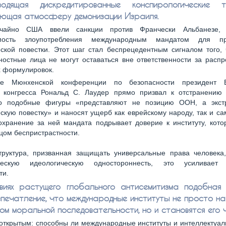
зводящая дискредитированные конспирологические 
щая атмосферу демонизации Израиля.
чайно США ввели санкции против Франчески Альбанезе, 
имость злоупотребления международным мандатом для пр
ской повестки. Этот шаг стал беспрецедентным сигналом того,
остные лица не могут оставаться вне ответственности за распр
х формулировок.
не Мюнхенской конференции по безопасности президент В
о конгресса Рональд С. Лаудер прямо призвал к отстранению 
то подобные фигуры «представляют не позицию ООН, а экст
скую повестку» и наносят ущерб как еврейскому народу, так и с
хранение за ней мандата подрывает доверие к институту, кото
цом беспристрастности.
труктура, призванная защищать универсальные права человека,
ическую идеологическую одностороннесть, это усиливает
ти.
виях растущего глобального антисемитизма подобная 
впечатление, что международные институты не просто 
сом моральной последовательности, но и становятся его 
открытым: способны ли международные институты и интеллектуал