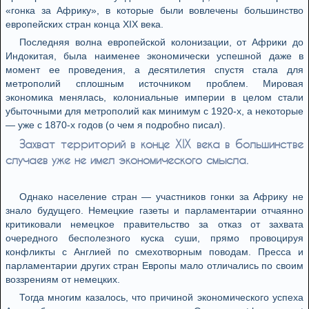
«гонка за Африку», в которые были вовлечены большинство
европейских стран конца XIX века.
Последняя волна европейской колонизации, от Африки до
Индокитая, была наименее экономически успешной даже в
момент ее проведения, а десятилетия спустя стала для
метрополий сплошным источником проблем. Мировая
экономика менялась, колониальные империи в целом стали
убыточными для метрополий как минимум с 1920-х, а некоторые
— уже с 1870-х годов (о чем я подробно писал).
Захват территорий в конце XIX века в большинстве
случаев уже не имел экономического смысла.
Однако население стран — участников гонки за Африку не
знало будущего. Немецкие газеты и парламентарии отчаянно
критиковали немецкое правительство за отказ от захвата
очередного бесполезного куска суши, прямо провоцируя
конфликты с Англией по смехотворным поводам. Пресса и
парламентарии других стран Европы мало отличались по своим
воззрениям от немецких.
Тогда многим казалось, что причиной экономического успеха