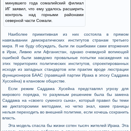
минувшего года сомалийский филиал
ИГ заявил, что ему удалось расширить
контроль над горными районами
северной части Сомали.
Наиболее примитивная из них состояла в прямом
навязывании демократических институтов странам третьего
мира. Я не буду обсуждать, были ли ошибками сами вторжения
в Ирак, Ливию или Афганистан, однако очевидной вопиющей
ошибкой были заведомо провальные попытки насаждения на
этих территориях политических институтов, спроектированных
исходя из западных стандартов или практик вроде люстрации
функционеров БААС (правящей партии Ирака в эпоху Саддама
Хуссейна) в клановом обществе.
Если режим Саддама Хусейна представлял угрозу для
мирового порядка, то разумным решением была бы замена
Саддама на «своего сукиного сына», который правил бы теми
же диктаторскими методами, но четко знал, какие границы
нельзя переходить во внешней политике, если хочешь сохранить
власть.
Эта модель спасла бы жизни сотен тысяч жителей Ирака. Эта