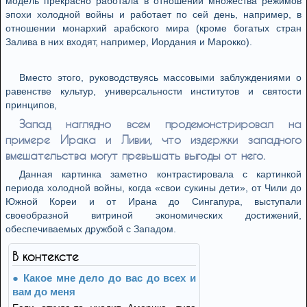
модель прекрасно работала в отношении множества режимов
эпохи холодной войны и работает по сей день, например, в
отношении монархий арабского мира (кроме богатых стран
Залива в них входят, например, Иордания и Марокко).
Вместо этого, руководствуясь массовыми заблуждениями о
равенстве культур, универсальности институтов и святости
принципов,
Запад наглядно всем продемонстрировал на
примере Ирака и Ливии, что издержки западного
вмешательства могут превышать выгоды от него.
Данная картинка заметно контрастировала с картинкой
периода холодной войны, когда «свои сукины дети», от Чили до
Южной Кореи и от Ирана до Сингапура, выступали
своеобразной витриной экономических достижений,
обеспечиваемых дружбой с Западом.
В контексте
Какое мне дело до вас до всех и
вам до меня