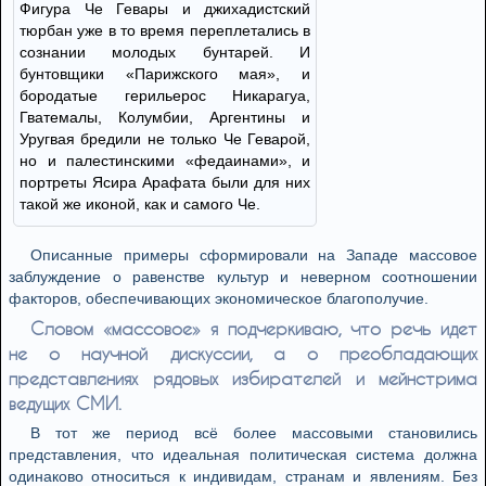
Фигура Че Гевары и джихадистский
тюрбан уже в то время переплетались в
сознании молодых бунтарей. И
бунтовщики «Парижского мая», и
бородатые герильерос Никарагуа,
Гватемалы, Колумбии, Аргентины и
Уругвая бредили не только Че Геварой,
но и палестинскими «федаинами», и
портреты Ясира Арафата были для них
такой же иконой, как и самого Че.
Описанные примеры сформировали на Западе массовое
заблуждение о равенстве культур и неверном соотношении
факторов, обеспечивающих экономическое благополучие.
Словом «массовое» я подчеркиваю, что речь идет
не о научной дискуссии, а о преобладающих
представлениях рядовых избирателей и мейнстрима
ведущих СМИ.
В тот же период всё более массовыми становились
представления, что идеальная политическая система должна
одинаково относиться к индивидам, странам и явлениям. Без