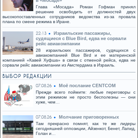
в «Мосаде»
Глава «Мосада» Роман Гофман принял
решение освободить от должностей двух
высокопоставленных сотрудников ведомства из-за провала
плана по смене режима в Иране.
Израильские пассажиры,
22:13
судящиеся с Blue Bird, едва не сорвали
рейс авиакомпании
28 израильских пассажиров, судящихся с
авиакомпанией Blue Bird и ее материнской
компанией «Кавей Хуфша» в связи с отменой рейса, едва не
сорвали рейс авиакомпании из Амстердама в Израиль.
ВЫБОР РЕДАКЦИИ
Моё послание CENTCOM
07.08.26
Прежде всего поймите: любые переговоры с
этим режимом не просто бесполезны — они
хуже, чем…
Молчание приговоренных
07.08.26
Там прекрасно помнят, как те же лидеры
сегодняшней оппозиции, Айзенкот, Бенет, Лапид,
Голан и…