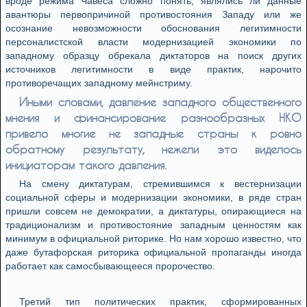
вроде режима Чавеса сложно понять, являлись ли данные
авантюры первопричиной противостояния Западу или же
осознание невозможности обоснования легитимности
персоналистской власти модернизацией экономики по
западному образцу обрекала диктаторов на поиск других
источников легитимности в виде практик, нарочито
противоречащих западному мейнстриму.
Иными словами, давление западного общественного
мнения и финансирование разнообразных НКО
привело многие не западные страны к ровно
обратному результату, нежели это виделось
инициаторам такого давления.
На смену диктатурам, стремившимся к вестернизации
социальной сферы и модернизации экономики, в ряде стран
пришли совсем не демократии, а диктатуры, опирающиеся на
традиционализм и противостояние западным ценностям как
минимум в официальной риторике. Но нам хорошо известно, что
даже бутафорская риторика официальной пропаганды иногда
работает как самосбывающееся пророчество.
Третий тип политических практик, сформированных