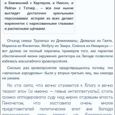
и Бжезинский с Картером, и Никсон, и
Рейган с Тэтчер... – все они нынче
выглядят достаточно кукольными
персонажами: история из всех делает
марионеток с нарисованными глазками
и расписными щёчками.
Отъезд семьи Трухильо из Доминиканы, Дювалье из Гаити,
Маркоса из Филиппин, Мобуту из Заира, Сомоса из Никарагуа —
вот далеко не полный перечень примеров того, как гарантии
обеспеченной жизни окружения диктатора на Западе позволили
избежать масштабного кровопролития.
Сколько раз кровопролитие предотвращалось потому, что
«запасные аэродромы» были у вторых-третьих лиц, мы никогда
не узнаем.
Но «та сила, что вечно стремится к благу и вечно
творит зло» (а именно — левые интеллектуалы), столь
громко аплодировала суду над мирно отдавшим власть
Пиночетом, что заставила очень многих
представителей политических элит вне Запада
пересмотреть свои взгляды на безопасность