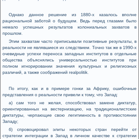
Однако данное решение из 1880-х казалось вполне
рациональной заботой о будущем. Ведь перед глазами было
немало успешных результатов колониальных захватов в
прошлом.
Этим захватам часто приписывали позитивные результаты, в
реальности не являвшиеся их следствием. Точно так же в 1990-х
очевидные успехи переноса западных институтов в отдельные
общества объяснялись универсальностью институтов при
полном игнорировании значения культурных и религиозных
различий, а также соображений realpolitik.
По итогу, как и в примере гонки за Африку, ошибочные
представления о реальности привели к тому, что Запад:
а) сам того не желая, способствовал замене диктатур,
ориентированных на вестернизацию, на традиционалистские
диктатуры, черпающие свою легитимность в противостоянии
Западу;
б) спровоцировал элиты некоторых стран перейти от
стратегии интеграции в Запад в личном качестве к стратегии