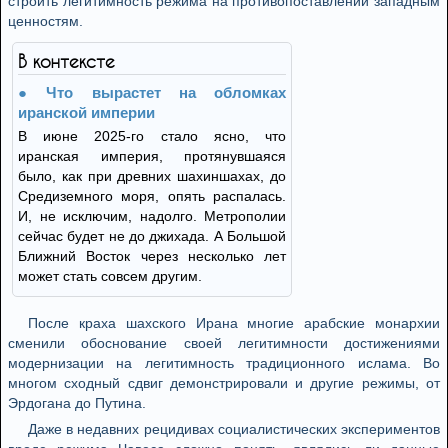
строить легитимность режима на противопоставлении западным
ценностям.
В контексте
Что вырастет на обломках
иранской империи
В июне 2025-го стало ясно, что
иранская империя, протянувшаяся
было, как при древних шахиншахах, до
Средиземного моря, опять распалась.
И, не исключим, надолго. Метрополии
сейчас будет не до джихада. А Большой
Ближний Восток через несколько лет
может стать совсем другим.
После краха шахского Ирана многие арабские монархии
сменили обоснование своей легитимности достижениями
модернизации на легитимность традиционного ислама. Во
многом сходный сдвиг демонстрировали и другие режимы, от
Эрдогана до Путина.
Даже в недавних рецидивах социалистических экспериментов