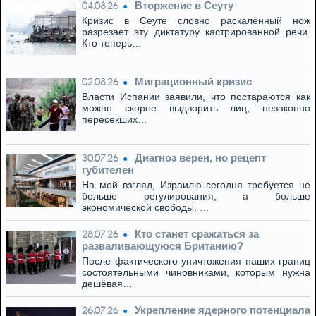
Вторжение в Сеуту
04.08.26
Кризис в Сеуте словно раскалённый нож
разрезает эту диктатуру кастрированной речи.
Кто теперь…
Миграционный кризис
02.08.26
Власти Испании заявили, что постараются как
можно скорее выдворить лиц, незаконно
пересекших…
Диагноз верен, но рецепт
30.07.26
губителен
На мой взгляд, Израилю сегодня требуется не
больше регулирования, а больше
экономической свободы. …
Кто станет сражаться за
28.07.26
разваливающуюся Британию?
После фактического уничтожения наших границ
состоятельными чиновниками, которым нужна
дешёвая…
Укрепление ядерного потенциала
26.07.26