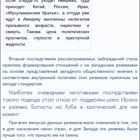
Если откуда-то уходит Америка, туда
приходят Китай, Россия, Иран,
«Мусульманские братья», а оттуда уже
идут в Америку миллионы нелегалов
призывного возраста, наркотики и
смерть. Такова цена политических
просчетов, глупости и преступной
жадности.
Вторым последствием рассматриваемых заблуждений стала
практика формирования отношений с не западными режимами
на основе представлений западного общественного мнения о
соответствии внутренней политики этих режимов принятым на
западе стандартам.
Наиболее очевидными негативными последствиями
такого подхода стал отказ от поддержки шаха Ирана
и режима Батисты на Кубе в критический для них
момент.
При всех минусах данных режимов мало сомнения в том, что
и для населения своих стран, и для Запада эти режимы были
лучше того, что пришло им на смену.