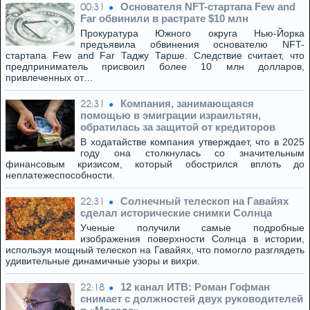
Основателя NFT-стартапа Few and
00:31
Far обвинили в растрате $10 млн
Прокуратура Южного округа Нью-Йорка
предъявила обвинения основателю NFT-
стартапа Few and Far Таджу Тарше. Следствие считает, что
предприниматель присвоил более 10 млн долларов,
привлеченных от…
Компания, занимающаяся
22:31
помощью в эмиграции израильтян,
обратилась за защитой от кредиторов
В ходатайстве компания утверждает, что в 2025
году она столкнулась со значительным
финансовым кризисом, который обострился вплоть до
неплатежеспособности.
Солнечный телескоп на Гавайях
22:31
сделал исторические снимки Солнца
Ученые получили самые подробные
изображения поверхности Солнца в истории,
используя мощный телескоп на Гавайях, что помогло разглядеть
удивительные динамичные узоры и вихри.
12 канал ИТВ: Роман Гофман
22:18
снимает с должностей двух руководителей