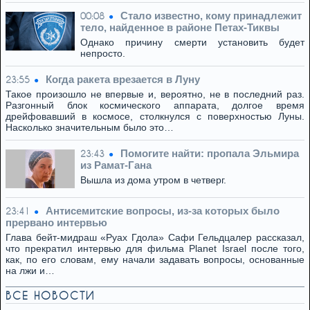
Стало известно, кому принадлежит
00:08
тело, найденное в районе Петах-Тиквы
Однако причину смерти установить будет
непросто.
Когда ракета врезается в Луну
23:55
Такое произошло не впервые и, вероятно, не в последний раз.
Разгонный блок космического аппарата, долгое время
дрейфовавший в космосе, столкнулся с поверхностью Луны.
Насколько значительным было это…
Помогите найти: пропала Эльмира
23:43
из Рамат-Гана
Вышла из дома утром в четверг.
Антисемитские вопросы, из-за которых было
23:41
прервано интервью
Глава бейт-мидраш «Руах Гдола» Сафи Гельдцалер рассказал,
что прекратил интервью для фильма Planet Israel после того,
как, по его словам, ему начали задавать вопросы, основанные
на лжи и…
ВСЕ НОВОСТИ