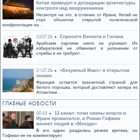
Китая приводит к деградации архитектуры
контроля над вооружениями
Несмотря на это, в отличие от Ирана, Китай не
стал объектом открытой политической
конфронтации на…
Спросите Беннета и Голана
23.07.26
Арабским партиям никто не угрожает. Их
избирателей не обвиняют в уклонении от
службы и не требуют…
«Безумный Макс» в открытом
21.07.26
океане
Франция остается транзитной страной для
белого порошка, который доставляют катера из
Атлантики.…
ГЛАВНЫЕ НОВОСТИ
12 канал: план смены власти в
00:33
Иране провалился, и Роман Гофман
меняет людей в «Мосаде»
В его адрес раздалась резкая критика, но
Гофман ее не комментирует.