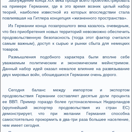
Заблуждение конца XIX века проще всего проиллюстрировать
на примере Германии, где в это время возник целый набор
теорий, наиболее известной из которых впоследствии стала
повлиявшая на Гитлера концепция «жизненного пространства».
Из Германии конца позапрошлого века казалось очевидным,
что без приобретения новых территорий невозможно обеспечить
продовольственную безопасность (тогда этот фактор считался
самым важным), доступ к сырью и рынки сбыта для немецких
товаров.
Размышления подобного характера были вполне себе
уважаемым политическим и экономическим мейнстримом.
Данный набор идей оказал немалое влияние на развязывание
двух мировых войн, обошедшихся Германии очень дорого.
Сегодня баланс между импортом и экспортом
продовольствия Германии составляет десятые доли процента
ее ВВП. Пример гораздо более густонаселенных Нидерландов
(крупнейший экспортер продовольствия из стран ЕС)
демонстрирует, что при желании Германия способна
самостоятельно прокормить в два-три раза большее население,
чем имеет сегодня.