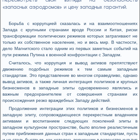
«запасных аэродромов» и цену западных гарантий.
Борьба с коррупцией сказалась и на взаимоотношениях
Запада с крупными странами вроде России и Китая, риски
трансформации политических режимов которых затрагивают не
только их собственное население, но и весь мир. В частности,
дело Магнитского стало одним из первых заметных событий на
пути режима Путина к военной конфронтации с Западом.
Считалось, что коррупция и вывод активов препятствуют
движению подобных режимов к тем самым западным
стандартам. Это представление во многом справедливо, однако
вывод активов, а также личная интеграция политиков и крупных
бизнесменов в западные элиты одновременно являлись и
важным предохранителем от совершения странами их
происхождения резко враждебных Западу действий.
Продолжение интеграции этих политиков и бизнесменов в
западную элиту, сопровождающееся перекрестным владением
активами и воспитанием следующих поколений элиты в
западном культурном пространстве, было вполне реалистичным
путем приближения данных стран к западным стандартам, пусть
и не столь быстрым, как хотелось верующим в равенство культур