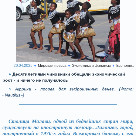
20.04.2025
Мировая пресса
Экономика и финансы
Economist
Десятилетиями чиновники обещали экономический
рост - и ничего не получалось
Африка - прорва для выброшенных денег. (Фото:
«Nautilus»)
Столица Малави, одной из беднейших стран мира,
существует на иностранную помощь. Лилонгве, город,
построенный в 1970-х годах Всемирным банком, с его