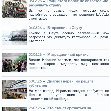
Ради этого вовсе не обязательно
06.08.26
разрушать страну
Вы же те самые люди, которые столь
настойчиво утверждают, что решения БАГАЦа
стоят выше…
Вторжение в Сеуту
04.08.26
Кризис в Сеуте словно раскалённый нож
разрезает эту диктатуру кастрированной речи.
Кто теперь…
Миграционный кризис
02.08.26
Власти Испании заявили, что постараются как
можно скорее выдворить лиц, незаконно
пересекших…
Диагноз верен, но рецепт
30.07.26
губителен
На мой взгляд, Израилю сегодня требуется не
больше регулирования, а больше
экономической свободы. …
Кто станет сражаться за
28.07.26