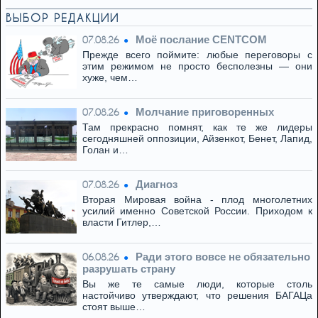
ВЫБОР РЕДАКЦИИ
Моё послание CENTCOM
07.08.26
Прежде всего поймите: любые переговоры с
этим режимом не просто бесполезны — они
хуже, чем…
Молчание приговоренных
07.08.26
Там прекрасно помнят, как те же лидеры
сегодняшней оппозиции, Айзенкот, Бенет, Лапид,
Голан и…
Диагноз
07.08.26
Вторая Мировая война - плод многолетних
усилий именно Советской России. Приходом к
власти Гитлер,…
Ради этого вовсе не обязательно
06.08.26
разрушать страну
Вы же те самые люди, которые столь
настойчиво утверждают, что решения БАГАЦа
стоят выше…