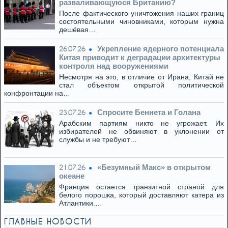
разваливающуюся Британию?
После фактического уничтожения наших границ
состоятельными чиновниками, которым нужна
дешёвая…
Укрепление ядерного потенциала
26.07.26
Китая приводит к деградации архитектуры
контроля над вооружениями
Несмотря на это, в отличие от Ирана, Китай не
стал объектом открытой политической
конфронтации на…
Спросите Беннета и Голана
23.07.26
Арабским партиям никто не угрожает. Их
избирателей не обвиняют в уклонении от
службы и не требуют…
«Безумный Макс» в открытом
21.07.26
океане
Франция остается транзитной страной для
белого порошка, который доставляют катера из
Атлантики.…
ГЛАВНЫЕ НОВОСТИ