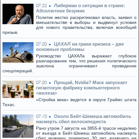
Либерман о ситуации в стране:
07:22
Абсолютное безумие
Политик жестко раскритиковал власть, заявил о
вмешательстве в выборы и выдвинул условия
для нового правительства, включая всеобщий
призыв.
ЦАХАЛ на грани кризиса – две
07:20
основные проблемы
Руководство ЦАХАЛа выражает глубокое
разочарование тем, что решения политического
эшелона ограничивают проведение
спецопераций.
Прощай, Nvidia? Маск запускает
07:20
гигантскую фабрику компьютерного
«железа»
«Стройка века» ведется в округе Граймс штата
Техас.
Около Бейт-Шемеша автомобиль
07:10
насмерть сбил велосипедиста
Рано утром 7 августа на 3855-й трассе недалеко
от въезда в Бейт-Шемеш автомобиль насмерть
сбил мужчину примерно 30 лет, ехавшего на