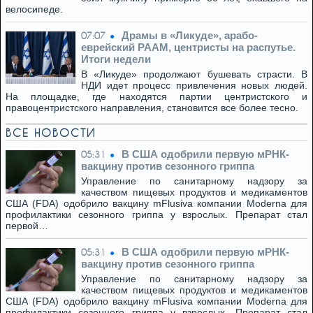
велосипеде.
Драмы в «Ликуде», арабо-
07:07
еврейский РААМ, центристы на распутье.
Итоги недели
В «Ликуде» продолжают бушевать страсти. В
НДИ идет процесс привлечения новых людей.
На площадке, где находятся партии центристского и
правоцентристского направления, становится все более тесно.
ВСЕ НОВОСТИ
В США одобрили первую мРНК-
05:31
вакцину против сезонного гриппа
Управление по санитарному надзору за
качеством пищевых продуктов и медикаментов
США (FDA) одобрило вакцину mFlusiva компании Moderna для
профилактики сезонного гриппа у взрослых. Препарат стал
первой…
В США одобрили первую мРНК-
05:31
вакцину против сезонного гриппа
Управление по санитарному надзору за
качеством пищевых продуктов и медикаментов
США (FDA) одобрило вакцину mFlusiva компании Moderna для
профилактики сезонного гриппа у взрослых. Препарат стал