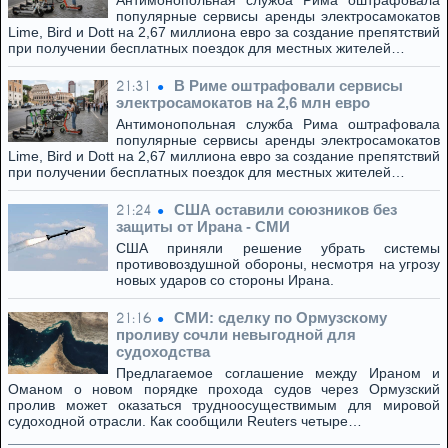
Антимонопольная служба Рима оштрафовала
популярные сервисы аренды электросамокатов
Lime, Bird и Dott на 2,67 миллиона евро за создание препятствий
при получении бесплатных поездок для местных жителей…
В Риме оштрафовали сервисы
21:31
электросамокатов на 2,6 млн евро
Антимонопольная служба Рима оштрафовала
популярные сервисы аренды электросамокатов
Lime, Bird и Dott на 2,67 миллиона евро за создание препятствий
при получении бесплатных поездок для местных жителей…
США оставили союзников без
21:24
защиты от Ирана - СМИ
США приняли решение убрать системы
противовоздушной обороны, несмотря на угрозу
новых ударов со стороны Ирана.
СМИ: сделку по Ормузскому
21:16
проливу сочли невыгодной для
судоходства
Предлагаемое соглашение между Ираном и
Оманом о новом порядке прохода судов через Ормузский
пролив может оказаться трудноосуществимым для мировой
судоходной отрасли. Как сообщили Reuters четыре…