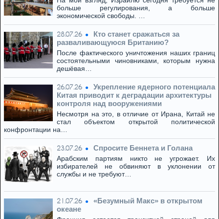
На мой взгляд, Израилю сегодня требуется не
больше регулирования, а больше
экономической свободы. …
Кто станет сражаться за
28.07.26
разваливающуюся Британию?
После фактического уничтожения наших границ
состоятельными чиновниками, которым нужна
дешёвая…
Укрепление ядерного потенциала
26.07.26
Китая приводит к деградации архитектуры
контроля над вооружениями
Несмотря на это, в отличие от Ирана, Китай не
стал объектом открытой политической
конфронтации на…
Спросите Беннета и Голана
23.07.26
Арабским партиям никто не угрожает. Их
избирателей не обвиняют в уклонении от
службы и не требуют…
«Безумный Макс» в открытом
21.07.26
океане