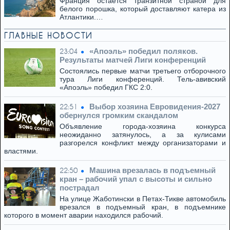
Франция остается транзитной страной для
белого порошка, который доставляют катера из
Атлантики.…
ГЛАВНЫЕ НОВОСТИ
«Апоэль» победил поляков.
23:04
Результаты матчей Лиги конференций
Состоялись первые матчи третьего отборочного
тура Лиги конференций. Тель-авивский
«Апоэль» победил ГКС 2:0.
Выбор хозяина Евровидения-2027
22:51
обернулся громким скандалом
Объявление города-хозяина конкурса
неожиданно затянулось, а за кулисами
разгорелся конфликт между организаторами и
властями.
Машина врезалась в подъемный
22:50
кран – рабочий упал с высоты и сильно
пострадал
На улице Жаботински в Петах-Тикве автомобиль
врезался в подъемный кран, в подъемнике
которого в момент аварии находился рабочий.