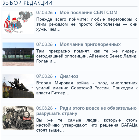
ВЫБОР РЕДАКЦИИ
Моё послание CENTCOM
07.08.26
Прежде всего поймите: любые переговоры с
этим режимом не просто бесполезны — они
хуже, чем…
Молчание приговоренных
07.08.26
Там прекрасно помнят, как те же лидеры
сегодняшней оппозиции, Айзенкот, Бенет, Лапид,
Голан и…
Диагноз
07.08.26
Вторая Мировая война - плод многолетних
усилий именно Советской России. Приходом к
власти Гитлер,…
Ради этого вовсе не обязательно
06.08.26
разрушать страну
Вы же те самые люди, которые столь
настойчиво утверждают, что решения БАГАЦа
стоят выше…