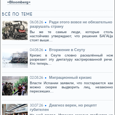
«Bloomberg»
ВСЁ ПО ТЕМЕ
Ради этого вовсе не обязательно
06.08.26
разрушать страну
Вы же те самые люди, которые столь
настойчиво утверждают, что решения БАГАЦа
стоят выше…
Вторжение в Сеуту
04.08.26
Кризис в Сеуте словно раскалённый нож
разрезает эту диктатуру кастрированной речи.
Кто теперь…
Миграционный кризис
02.08.26
Власти Испании заявили, что постараются как
можно скорее выдворить лиц, незаконно
пересекших…
Диагноз верен, но рецепт
30.07.26
губителен