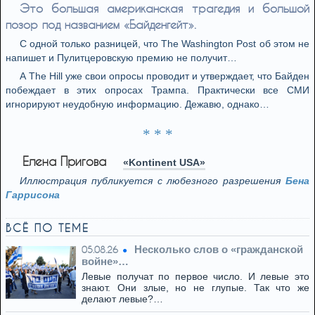
Это большая американская трагедия и большой
позор под названием «Байденгейт».
С одной только разницей, что The Washington Post об этом не
напишет и Пулитцеровскую премию не получит…
А The Hill уже свои опросы проводит и утверждает, что Байден
побеждает в этих опросах Трампа. Практически все СМИ
игнорируют неудобную информацию. Дежавю, однако…
* * *
Елена Пригова
«Kontinent USA»
Иллюстрация публикуется с любезного разрешения
Бена
Гаррисона
ВСЁ ПО ТЕМЕ
Несколько слов о «гражданской
05.08.26
войне»…
Левые получат по первое число. И левые это
знают. Они злые, но не глупые. Так что же
делают левые?…