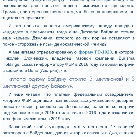
основанием для попытки первого импичмента президента
Трампа, поинтересовавшегося тем, что было на поверхности, но
тщательно прикрыто.
И эта попытка донести американскому народу правду о
кандидате в президенты тогда ещё Джозефе Байдене стоила
ещё карьеры Джулиани, которого до сих пор не оставляют в
покое «сторожевые псы» демократической Фемиды.
А мы читаем отредактированную
форму FD-1023
, в которой
Николай Злочевский, владелец газовой компании Burisma
Holdings, сказал информатору ФБР в 2016 году во время встречи
в кофейне в Вене (Австрия), что
«плата одному Байдену стоила 5 (миллионов) и 5
(миллионов) другому Байдену».
И ещё читаем, что платный федеральный осведомитель,
которого ФБР оценивает как весьма заслуживающего доверия,
описал четыре разговора со Злочевским, начиная со встречи
под Киевом в конце 2015-го или начале 2016 года и заканчивая
телефонным звонком в 2019 году.
Злочевский якобы утверждал, что у него есть 17 записей
разговоров с Байденами, две из которых связаны с Джо, а также