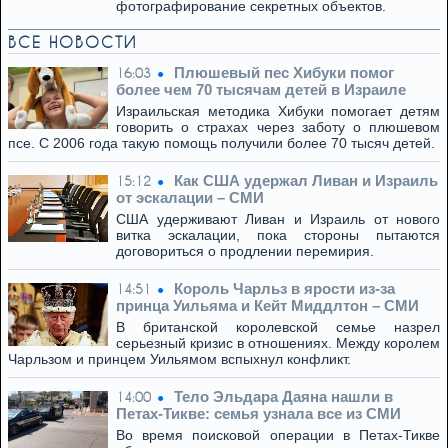
фотографирование секретных объектов.
ВСЕ НОВОСТИ
Плюшевый пес Хибуки помог
16:03
более чем 70 тысячам детей в Израиле
Израильская методика Хибуки помогает детям
говорить о страхах через заботу о плюшевом
псе. С 2006 года такую помощь получили более 70 тысяч детей.
Как США удержал Ливан и Израиль
15:12
от эскалации – СМИ
США удерживают Ливан и Израиль от нового
витка эскалации, пока стороны пытаются
договориться о продлении перемирия.
Король Чарльз в ярости из-за
14:51
принца Уильяма и Кейт Миддлтон – СМИ
В британской королевской семье назрел
серьезный кризис в отношениях. Между королем
Чарльзом и принцем Уильямом вспыхнул конфликт.
Тело Эльдара Даяна нашли в
14:00
Петах-Тикве: семья узнала все из СМИ
Во время поисковой операции в Петах-Тикве