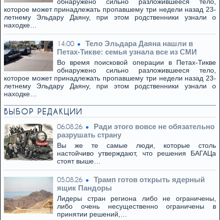
обнаружено сильно разложившееся тело,
которое может принадлежать пропавшему три недели назад 23-
летнему Эльдару Даяну, при этом родственники узнали о
находке…
Тело Эльдара Даяна нашли в
14:00
Петах-Тикве: семья узнала все из СМИ
Во время поисковой операции в Петах-Тикве
обнаружено сильно разложившееся тело,
которое может принадлежать пропавшему три недели назад 23-
летнему Эльдару Даяну, при этом родственники узнали о
находке…
ВЫБОР РЕДАКЦИИ
Ради этого вовсе не обязательно
06.08.26
разрушать страну
Вы же те самые люди, которые столь
настойчиво утверждают, что решения БАГАЦа
стоят выше…
Трамп готов открыть ядерный
05.08.26
ящик Пандоры
Лидеры стран региона либо не ограничены,
либо очень несущественно ограничены в
принятии решений,…