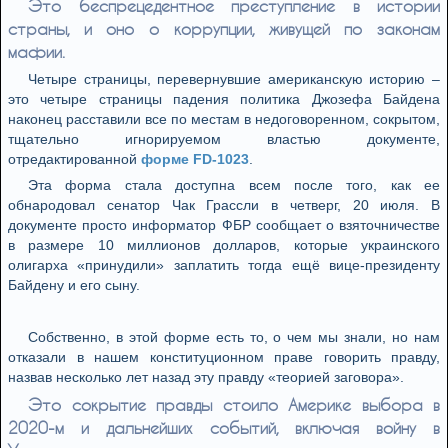
Это беспрецедентное преступление в истории
страны, и оно о коррупции, живущей по законам
мафии.
Четыре страницы, перевернувшие американскую историю –
это четыре страницы падения политика Джозефа Байдена
наконец расставили все по местам в недоговоренном, сокрытом,
тщательно игнорируемом властью документе,
отредактированной
форме FD-1023
.
Эта форма стала доступна всем после того, как ее
обнародовал сенатор Чак Грассли в четверг, 20 июля. В
документе просто информатор ФБР сообщает о взяточничестве
в размере 10 миллионов долларов, которые украинского
олигарха «принудили» заплатить тогда ещё вице-президенту
Байдену и его сыну.
Собственно, в этой форме есть то, о чем мы знали, но нам
отказали в нашем конституционном праве говорить правду,
назвав несколько лет назад эту правду «теорией заговора».
Это сокрытие правды стоило Америке выбора в
2020-м и дальнейших событий, включая войну в