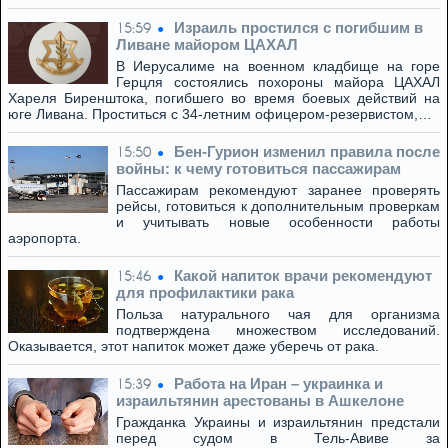
Израиль простился с погибшим в
15:59
Ливане майором ЦАХАЛ
В Иерусалиме на военном кладбище на горе
Герцля состоялись похороны майора ЦАХАЛ
Хареля Биренштока, погибшего во время боевых действий на
юге Ливана. Проститься с 34-летним офицером-резервистом,…
Бен-Гурион изменил правила после
15:50
войны: к чему готовиться пассажирам
Пассажирам рекомендуют заранее проверять
рейсы, готовиться к дополнительным проверкам
и учитывать новые особенности работы
аэропорта.
Какой напиток врачи рекомендуют
15:46
для профилактики рака
Польза натурального чая для организма
подтверждена множеством исследований.
Оказывается, этот напиток может даже уберечь от рака.
Работа на Иран – украинка и
15:39
израильтянин арестованы в Ашкелоне
Гражданка Украины и израильтянин предстали
перед судом в Тель-Авиве за