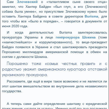
Сам
Злочевский
о «талантливом сыне своего отца»
заметил, что Хантер Байден «был глуп, а его (Злочевского)
собака была умнее», но присутствие Злочевскому нужно было
оставить Хантера Байдена в совете директоров
Burisma
, для
того чтобы все «было в порядке», – говорится в документе от
июня 2020 года.
И когда деятельностью Burisma заинтересовалась
прокуратура Украины в лице
генпрокурора Шокина
(тоже
«наичестнейшего» и коррумпированного), то вице-президент
Байден появился в Украине и стал шантажировать президента
Порошенко миллиардом американской помощи в обмен на
снятие с должности Шокина.
Порошенко тоже «самых честных правил» и с
радостью уважил американского куратора отставкой
украинского прокурора.
Расскажите, где ещё в мире такое возможно и не является ли
этот шантаж вмешательством во внутренние дела независимого
государства.
А теперь сами дайте определение шантажу с юридической
точки зрения «услуги за услугу». Именно quid pro quo послужило