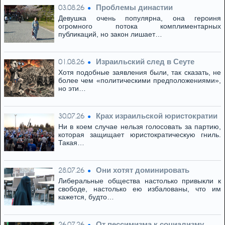
Проблемы династии
03.08.26
Девушка очень популярна, она героиня
огромного потока комплиментарных
публикаций, но закон лишает…
Израильский след в Сеуте
01.08.26
Хотя подобные заявления были, так сказать, не
более чем «политическими предположениями»,
но эти…
Крах израильской юристократии
30.07.26
Ни в коем случае нельзя голосовать за партию,
которая защищает юристократическую гниль.
Такая…
Они хотят доминировать
28.07.26
Либеральные общества настолько привыкли к
свободе, настолько ею избалованы, что им
кажется, будто…
От пессимизма к социализму
26.07.26