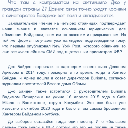
Что там с компроматом на святейшего Джо у
граждан страны Z? Давние связи точно уходят корнями
в сенаторство Байдена: вот пазл и складывается.
Занимательное чтение на четырех страницах подтверждает
наши знания и является основанием юридическим для
обвинения Байденам, всем им потакавшим и прикрывавшим. Из
той же формы получаем уже наглядное подтверждение тому,
что первым опубликовал New York Post, которого обвинили во
лжи все «честнейшие» СМИ под тщательным присмотром ФБР.
Джо Байден встречался с партнером своего сына Девоном
Арчером в 2014 году, примерно в то время, когда и Хантер
Байден, и Арчер вошли в совет директоров Burisma, согласно
журналам посетителей Белого дома Обамы.
Джо Байден также встретился с руководителем Burisma
Вадимом Пожарским на ужине 16 апреля 2015 года в Cafe
Milano в Вашингтоне, округа Колумбия. Это все было уже
известно в октябре 2020 года и было в том самом брошенном
Хантером Байденом ноутбуке.
До выборов оставайся тогда один месяц. И о «большом
парне» тоже знали в ФБР, потому что это же прозвище также