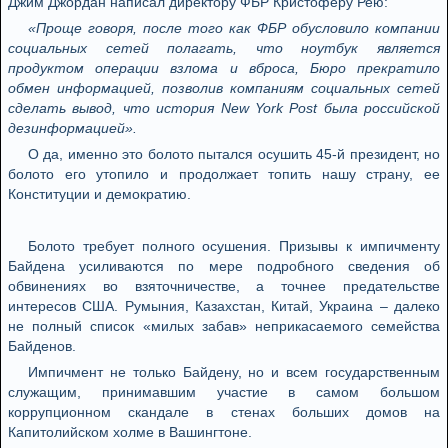
Джим Джордан написал директору ФБР Кристоферу Рею:
«Проще говоря, после того как ФБР обусловило компании
социальных сетей полагать, что ноутбук является
продуктом операции взлома и вброса, Бюро прекратило
обмен информацией, позволив компаниям социальных сетей
сделать вывод, что история New York Post была российской
дезинформацией».
О да, именно это болото пытался осушить 45-й президент, но
болото его утопило и продолжает топить нашу страну, ее
Конституции и демократию.
Болото требует полного осушения. Призывы к импичменту
Байдена усиливаются по мере подробного сведения об
обвинениях во взяточничестве, а точнее предательстве
интересов США. Румыния, Казахстан, Китай, Украина – далеко
не полный список «милых забав» неприкасаемого семейства
Байденов.
Импичмент не только Байдену, но и всем государственным
служащим, принимавшим участие в самом большом
коррупционном скандале в стенах больших домов на
Капитолийском холме в Вашингтоне.