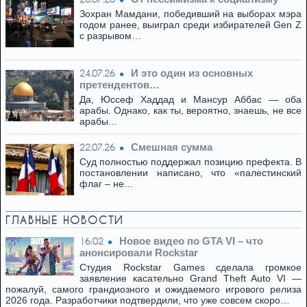
Зохран Мамдани, победивший на выборах мэра
годом ранее, выиграл среди избирателей Gen Z
с разрывом…
И это один из основных
24.07.26
претендентов…
Да, Юссеф Хаддад и Мансур Аббас — оба
арабы. Однако, как ты, вероятно, знаешь, не все
арабы…
Смешная сумма
22.07.26
Суд полностью поддержал позицию префекта. В
постановлении написано, что «палестинский
флаг – не…
ГЛАВНЫЕ НОВОСТИ
Новое видео по GTA VI – что
16:02
анонсировали Rockstar
Студия Rockstar Games сделала громкое
заявление касательно Grand Theft Auto VI —
пожалуй, самого грандиозного и ожидаемого игрового релиза
2026 года. Разработчики подтвердили, что уже совсем скоро…