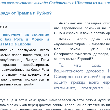
ит возможность выхода Соединенных Штатов из альянс
рад» от Трампа и Рубио?
Американский президент оби
ксте
что европейские союзники не 
США и Израиль в войне против Ир
 выступает за закрытие
их баз Рота и Морон и
Хозяин Белого дома наз
аз НАТО в Европе
«бумажным тигром» и выразил не
мол, зачем нужна Орга
явление прозвучало всего
Североатлантического договора
колько часов после того, как
занята только Европой?
республиканец Линдси Грэм
 призвал перебазировать
То, что само на
 размещённые на базах Рота
Вашингтонского договора 
 в страну, «на которую мы
(Североатлантический) пре
ельно сможем положиться в
защиту прежде всего евро
рьёзных испытаний».
континента, президента 
тут еще и вот в чем: Трамп намеревался смести режим мулл за
тавил союзников перед фактом войны. Теперь он обижается на них
ействия и политическая стратегия были явно плохо сплан