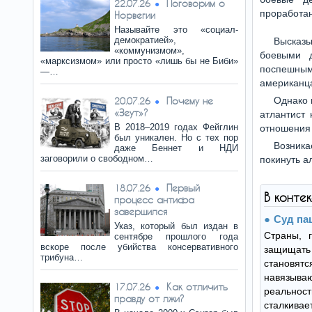
Поговорим о
22.07.26
проработан
Норвегии
Называйте это «социал-
демократией»,
Высказ
«коммунизмом»,
боевыми д
«марксизмом» или просто «лишь бы не Биби»
поспешны
—…
американца
Почему не
Однако 
20.07.26
«Зеут»?
атлантист 
В 2018–2019 годах Фейглин
отношения 
был уникален. Но с тех пор
Возника
даже Беннет и НДИ
заговорили о свободном…
покинуть а
Первый
18.07.26
В конте
процесс антифа
завершился
Суд па
Указ, который был издан в
Страны, 
сентябре прошлого года
вскоре после убийства консервативного
защищать
трибуна…
становятс
навязыв
Как отличить
17.07.26
реально
правду от лжи?
сталкив