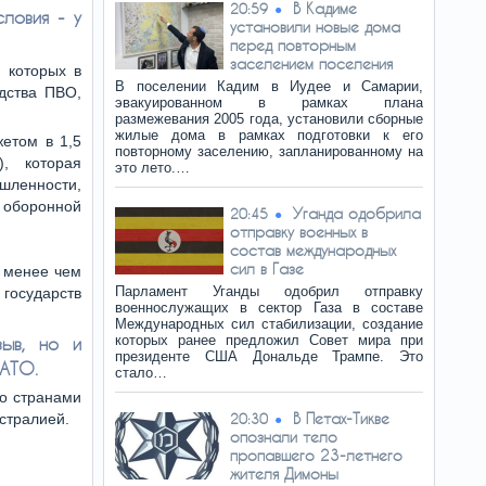
В Кадиме
20:59
ловия - у
установили новые дома
перед повторным
заселением поселения
, которых в
В поселении Кадим в Иудее и Самарии,
едства ПВО,
эвакуированном в рамках плана
размежевания 2005 года, установили сборные
жилые дома в рамках подготовки к его
етом в 1,5
повторному заселению, запланированному на
, которая
это лето.…
ленности,
оборонной
Уганда одобрила
20:45
отправку военных в
состав международных
сил в Газе
а менее чем
Парламент Уганды одобрил отправку
государств
военнослужащих в сектор Газа в составе
Международных сил стабилизации, создание
которых ранее предложил Совет мира при
зыв, но и
президенте США Дональде Трампе. Это
НАТО.
стало…
со странами
В Петах-Тикве
стралией.
20:30
опознали тело
пропавшего 23-летнего
жителя Димоны