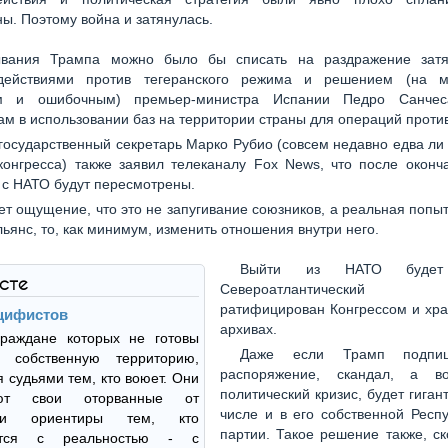
ы. Поэтому война и затянулась.
ывания Трампа можно было бы списать на раздражение зат
ействиями против тегеранского режима и решением (на м
м и ошибочным) премьер-министра Испании Педро Санчеса
м в использовании баз на территории страны для операций проти
государственный секретарь Марко Рубио (совсем недавно едва ли
конгресса) также заявил телеканалу Fox News, что после окон
с НАТО будут пересмотрены.
ет ощущение, что это не запугивание союзников, а реальная попыт
льянс, то, как минимум, изменить отношения внутри него.
Выйти из НАТО будет 
ксте
Североатлантический 
ратифицирован Конгрессом и хра
цифистов
архивах.
граждане которых не готовы
Даже если Трамп подпиш
 собственную территорию,
распоряжение, скандал, а в
я судьями тем, кто воюет. Они
политический кризис, будет гигант
ают свои оторванные от
числе и в его собственной Респ
сти ориентиры тем, кто
партии. Такое решение также, ск
ается с реальностью - с