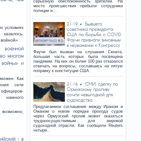
серьезную обеспокоенность зрителей. На
место происшествия прибыли сотрудники
полиции и…
Бывшего
21:19
ых условиях
советника президента
 казалось,
США по борьбе с COVID
Фаучи признали виновным
 войной».
в неуважении к Конгрессу
 военной
Фаучи был вызван на слушания Сената,
во многом
большая часть которых была посвящена
пандемии. На них он более 100 раз отказался
 войны» и
отвечать на вопросы, сославшись на пятую
поправку к конституции США.
зможен. Как
СМИ: сделку по
21:16
ения сети
Ормузскому проливу
 офицеров-
сочли невыгодной для
я намного
судоходства
Предлагаемое соглашение между Ираном и
 возможно,
Оманом о новом порядке прохода судов
через Ормузский пролив может оказаться
трудноосуществимым для мировой
судоходной отрасли. Как сообщили Reuters
четыре…
ийский - в