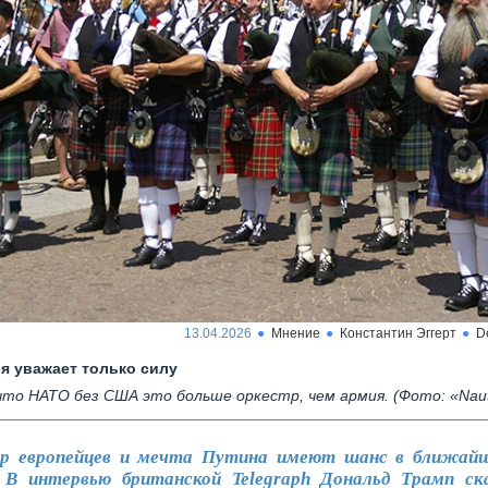
13.04.2026
Мнение
Константин Эггерт
D
я уважает только силу
что НАТО без США это больше оркестр, чем армия. (Фото: «Nauti
р европейцев и мечта Путина имеют шанс в ближайш
 В интервью британской Telegraph Дональд Трамп ск