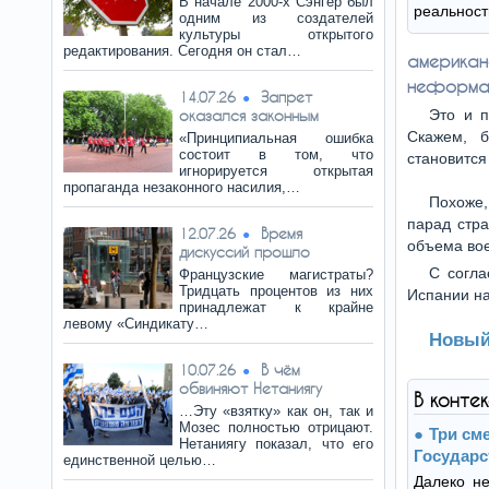
В начале 2000-х Сэнгер был
реальност
одним из создателей
культуры открытого
редактирования. Сегодня он стал…
америк
неформал
Запрет
14.07.26
оказался законным
Это и п
Скажем, б
«Принципиальная ошибка
состоит в том, что
становится
игнорируется открытая
пропаганда незаконного насилия,…
Похоже,
парад стра
Время
12.07.26
объема во
дискуссий прошло
С согла
Французские магистраты?
Тридцать процентов из них
Испании на
принадлежат к крайне
левому «Синдикату…
Новый
В чём
10.07.26
обвиняют Нетаниягу
В конте
…Эту «взятку» как он, так и
Мозес полностью отрицают.
Три см
Нетаниягу показал, что его
Государс
единственной целью…
Далеко н