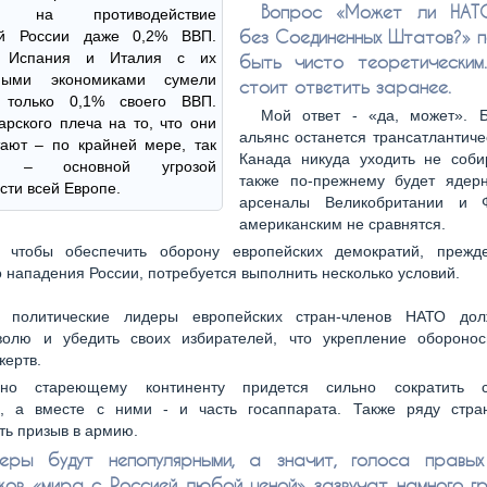
Вопрос «Может ли НАТ
ли на противодействие
без Соединенных Штатов?» 
ой России даже 0,2% ВВП.
, Испания и Италия с их
быть чисто теоретическим
нными экономиками сумели
стоит ответить заранее.
 только 0,1% своего ВВП.
Мой ответ - «да, может». Б
арского плеча на то, что они
альянс останется трансатлантиче
ают – по крайней мере, так
Канада никуда уходить не соби
ют – основной угрозой
также по-прежнему будет ядер
сти всей Европе.
арсеналы Великобритании и 
американским не сравнятся.
, чтобы обеспечить оборону европейских демократий, прежд
 нападения России, потребуется выполнить несколько условий.
: политические лидеры европейских стран-членов НАТО до
волю и убедить своих избирателей, что укрепление оборонос
жертв.
нно стареющему континенту придется сильно сократить с
, а вместе с ними - и часть госаппарата. Также ряду стра
ть призыв в армию.
еры будут непопулярными, а значит, голоса правых
ков «мира с Россией любой ценой» зазвучат намного гр