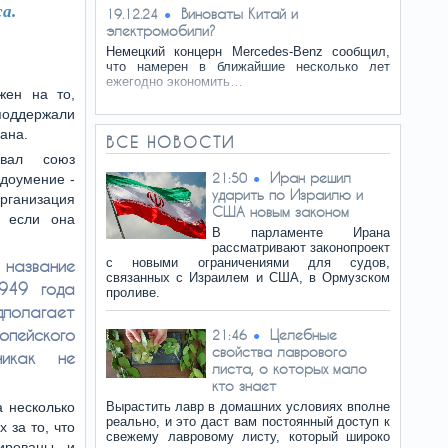
а.
Виноваты Китай и
19.12.24
электромобили?
Немецкий концерн Mercedes-Benz сообщил,
что намерен в ближайшие несколько лет
ежегодно экономить…
жен на то,
поддержали
ана.
ВСЕ НОВОСТИ
вал союз
Иран решил
21:50
доумение -
ударить по Израилю и
низация
США новым законом
, если она
В парламенте Ирана
рассматривают законопроект
с новыми ограничениями для судов,
звание
связанных с Израилем и США, в Ормузском
1949 года
проливе.
дполагает
пейского
Целебные
21:46
свойства лаврового
никак не
листа, о которых мало
кто знает
 несколько
Вырастить лавр в домашних условиях вполне
реально, и это даст вам постоянный доступ к
 за то, что
свежему лавровому листу, который широко
ированы и