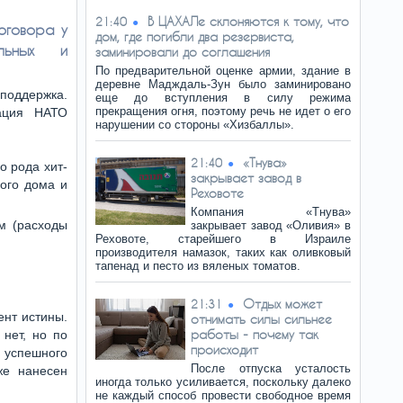
В ЦАХАЛе склоняются к тому, что
21:40
оговора у
дом, где погибли два резервиста,
льных и
заминировали до соглашения
По предварительной оценке армии, здание в
деревне Мадждаль-Зун было заминировано
поддержка.
еще до вступления в силу режима
прекращения огня, поэтому речь не идет о его
рация НАТО
нарушении со стороны «Хизбаллы».
«Тнува»
21:40
о рода хит-
закрывает завод в
лого дома и
Реховоте
Компания «Тнува»
м (расходы
закрывает завод «Оливия» в
Реховоте, старейшего в Израиле
производителя намазок, таких как оливковый
тапенад и песто из вяленых томатов.
Отдых может
21:31
ент истины.
отнимать силы сильнее
работы - почему так
нет, но по
происходит
 успешного
После отпуска усталость
же нанесен
иногда только усиливается, поскольку далеко
не каждый способ провести свободное время