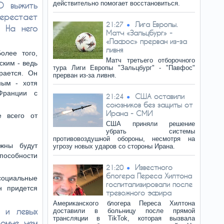
действительно помогает восстановиться.
О выжить
перестает
Лига Европы.
21:27
. На него
Матч «Зальцбург» -
«Пафос» прерван из-за
ливня
олее того,
Матч третьего отборочного
ским - ведь
тура Лиги Европы "Зальцбург" - "Павфос"
рается. Он
прерван из-за ливня.
ным - хотя
Франции с
США оставили
21:24
союзников без защиты от
Ирана - СМИ
е всего от
США приняли решение
убрать системы
противовоздушной обороны, несмотря на
лжны будут
угрозу новых ударов со стороны Ирана.
пособности
Известного
21:20
блогера Переса Хилтона
оциальные
госпитализировали после
н придется
тревожного эфира
Американского блогера Переса Хилтона
 и левых
доставили в больницу после прямой
трансляции в TikTok, которая вызвала
омче, чем