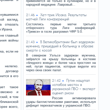
применяется не только в кулинарии, но и в
народной медицине. Лавровый…
янувшимися
Хет-трик Исака. Результаты
21:46
матчей Лиги конференций
ой взгляд,
 отказать
Состоялись первые матчи третьего
отборочного тура Лиги конференций.
в Ирана.
«Тремсе» в госях разгромил ЧФР 5:0.
 не главный
чания войны
В Великобритании был задержан
21:43
мужчина, пришедший в больницу в образе
смерти с косой
ка, если не
В северном Уэльсе задержан мужчина,
забрался на крышу больницы в костюме
«бледного жнеца» и более часа простоял на
нелегко.
ней, пугая пациентов, которые видели его
через окна своих палат.
договор
нится в его
Путин нащупал
21:42
«слабое место» в
ет такое
украинской ПВО – эксперт
озможно и
оценил риски
ский, в том
Россия активизировала
убликанской
удары баллистическими ракетами, используя
дефицит перехватчиков у украинской ПВО.
орее всего,