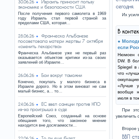
Израиль приносит пользу
30.06.26
сегодня.
экономике и безопасности США
После получения первого самолета в 1969
Их усил
году Израиль стал первой страной за
пределами США, которая…
В конте
Франческа Альбанезе
28.06.26
посоветовала матери жертвы 7 октября
Молоды
«сменить лекарства»
если Рос
Франческа Альбанезе уже не первый раз
Нюмоен о
оказывается объектом критики из-за своих
DW. В бо
заявлений об Израиле…
Spiegel в
что «лучш
Бои вокруг таможни
26.06.26
оккупацие
Конечно, покупать у малого бизнеса в
«Лучше у
Израиле дорого. Но в этом виноват не сам
малый бизнес, а… то…
вообще н
июля в то
ЕС ввел санкции против НПО
24.06.26
из-за проигрыша в суде
При эт
Европейский Союз, созданный на основе
увеличить 
обещания того, что законное мнение
находится вне досягаемости…
Второе 
ВВП ст
То ли еще будет…
22.06.26