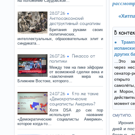
на положение Саудовской…
рассмотр
28.07.26
«Хитпа
Англосаксонский
деструктивный социализм
Британия руками своих
В конте
политических,
интеллектуальных, образовательных элит и
Трамп
синдиката…
испанск
других б
Пикассо от
26.07.26
политики
…Это за
через нес
Между тем на пике эйфории
от возможной сделки века и
сенатор-
«заключения мира на
открыто
Ближнем Востоке, которого…
самолёты,
и Морон,
Кто же такие
24.07.26
действит
«Демократические
момент се
социалисты Америки»?
Хотя DSA до сих пор
смутило.
использует название
«Демократические социалисты Америки»,
Ирония 
которое когда-то…
дней и пос
боевые д