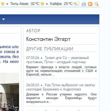
Тель-Авив
32
Хайфа
25
21:46
Хет-трик Исака. Результаты мат
АВТОР
Константин Эггерт
ьянса или
ДРУГИЕ ПУБЛИКАЦИИ
о союза в
ыжить без
Трамп для Си - уважаемый
07.05.26
. На него
противник, Путин - младший партнер
Вариант прихода к власти людей, готовых
идти на нормализацию отношений с США и
Европой, нельзя…
Как Путин выбросил на свалку
26.08.25
наследие Брежнева и Андропова
Доверие к России утеряно надолго. Оно
вернется нескоро. Европейцы будут
вооружаться и…