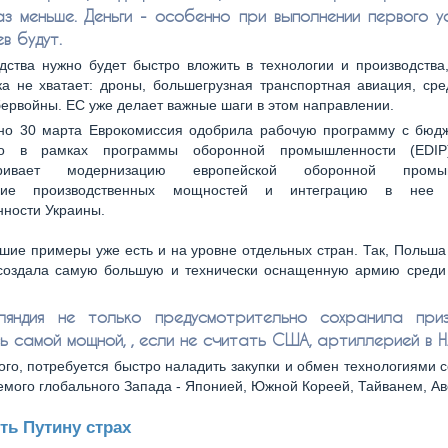
аз меньше. Деньги - особенно при выполнении первого ус
в будут.
дства нужно будет быстро вложить в технологии и производства
а не хватает: дроны, большегрузная транспортная авиация, ср
бервойны. ЕС уже делает важные шаги в этом направлении.
но 30 марта Еврокомиссия одобрила рабочую программу с бюдж
о в рамках программы оборонной промышленности (EDIP)
тривает модернизацию европейской оборонной промыш
ние производственных мощностей и интеграцию в нее 
ности Украины.
шие примеры уже есть и на уровне отдельных стран. Так, Польш
 создала самую большую и технически оснащенную армию среди 
ляндия не только предусмотрительно сохранила при
ь самой мощной, , если не считать США, артиллерией в 
ого, потребуется быстро наладить закупки и обмен технологиями 
емого глобального Запада - Японией, Южной Кореей, Тайванем, Ав
ть Путину страх