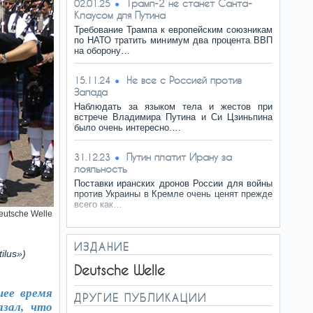
Трамп-2 не станет Санта-
02.01.25
Клаусом для Путина
Требование Трампа к европейским союзникам
по НАТО тратить минимум два процента ВВП
на оборону…
Не все с Россией против
15.11.24
Запада
Наблюдать за языком тела и жестов при
встрече Владимира Путина и Си Цзиньпина
было очень интересно.…
Путин платит Ирану за
31.12.23
лояльность
Поставки иранских дронов России для войны
против Украины в Кремле очень ценят прежде
всего как…
eutsche Welle
ИЗДАНИЕ
lus»)
Deutsche Welle
ее время
ДРУГИЕ ПУБЛИКАЦИИ
азал, что