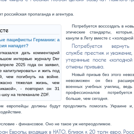
ят российская пропаганда и агентура.
Потребуется воссоздать в нов
ксте
этические стандарты, которые,
канули в Лету вместе с «холодной
е пацифисты Германии: а
сия нападет?
Потребуется вернуть
службе престиж и уважение, 
тказался дать комментарий
льшом интервью журналу Der
утерянные после «холодной
 апреле 2025 года он заявил,
отмены призыва.
е капитулировать» и жить под
Новый призыв без этого нево
й, чем погибнуть на войне.
невозможен он без расшир
жасно тяжелая жизнь, чем
военных учебных училищ, ведь
икакой», - повторил он 31
профессионалов потребуетс
к-шоу на телеканале ZDF.
больше, чем сегодня.
ом европейцы должны будут продолжить помогать Украине и,
содействие.
условие - финансовое. Оно не такое уж непреодолимое.
ран Европы, входящих в НАТО, близок к 20 трлн евро. Росс