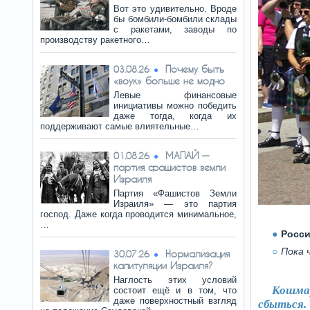
Вот это удивительно. Вроде
бы бомбили-бомбили склады
с ракетами, заводы по
производству ракетного…
Почему быть
03.08.26
«воук» больше не модно
Левые финансовые
инициативы можно победить
даже тогда, когда их
поддерживают самые влиятельные…
МАПАЙ —
01.08.26
партия фашистов земли
Израиля
Партия «Фашистов Земли
Израиля» — это партия
господ. Даже когда проводится минимальное,
…
Росси
Пока 
Нормализация
30.07.26
капитуляции Израиля?
Наглость этих условий
Кошма
состоит ещё и в том, что
даже поверхностный взгляд
сбыться.