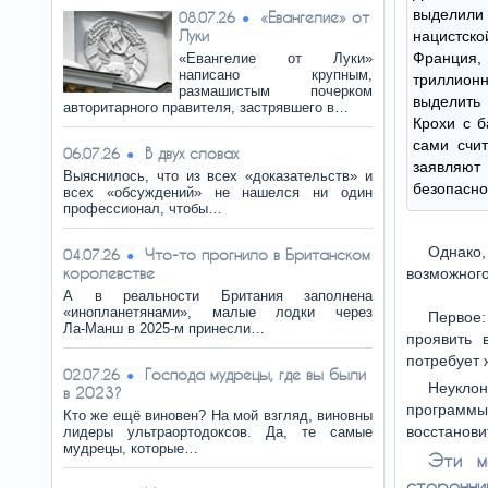
выдели
«Евангелие» от
08.07.26
Луки
нацистск
Франция
«Евангелие от Луки»
написано крупным,
триллио
размашистым почерком
выделить
авторитарного правителя, застрявшего в…
Крохи с б
сами счит
В двух словах
06.07.26
заявля
Выяснилось, что из всех «доказательств» и
безопасно
всех «обсуждений» не нашелся ни один
профессионал, чтобы…
Однако
Что-то прогнило в Британском
04.07.26
королевстве
возможного
А в реальности Британия заполнена
«инопланетянами», малые лодки через
Первое
Ла‑Манш в 2025‑м принесли…
проявить 
потребует 
Господа мудрецы, где вы были
02.07.26
Неукло
в 2023?
программы
Кто же ещё виновен? На мой взгляд, виновны
восстанови
лидеры ультраортодоксов. Да, те самые
мудрецы, которые…
Эти м
сторонни