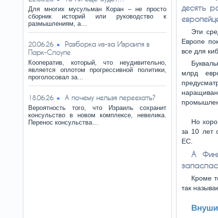
десять р
Для многих мусульман Коран – не просто
сборник историй или руководство к
европейце
размышлениям, а…
Эти сре
Европе пок
Разборка из-за Израиля в
20.06.26
все для ки
Парк-Слоупе
Кооператив, который, что неудивительно,
Букваль
является оплотом прогрессивной политики,
млрд евр
проголосовал за…
предусма
наращива
А почему нельзя переехать?
18.06.26
промышлен
Вероятность того, что Израиль сохранит
консульство в новом комплексе, невелика.
Но хоро
Перенос консульства…
за 10 лет
ЕС.
А Фин
запаслас
Кроме т
так называ
Внуши