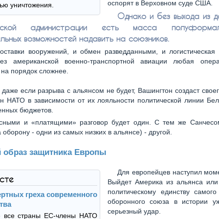
оспорят в Верховном суде США.
ью уничтожения.
Однако и без выхода из д
анской администрации есть масса полуформа
ьных возможностей надавить на союзников.
оставки вооружений, и обмен разведданными, и логистическая 
ез американской военно-транспортной авиации любая опе
 на порядок сложнее.
 даже если разрыва с альянсом не будет, Вашингтон создаст своег
н НАТО в зависимости от их лояльности политической линии Бе
енных бюджетов.
сными и «платящими» разговор будет один. С тем же Санчесо
 оборону - одни из самых низких в альянсе) - другой.
 образ защитника Европы
Для европейцев наступил мом
ксте
Выйдет Америка из альянса или 
политическому единству самого
ертных греха современного
оборонного союза в истории у
тва
серьезный удар.
е все страны ЕС-члены НАТО