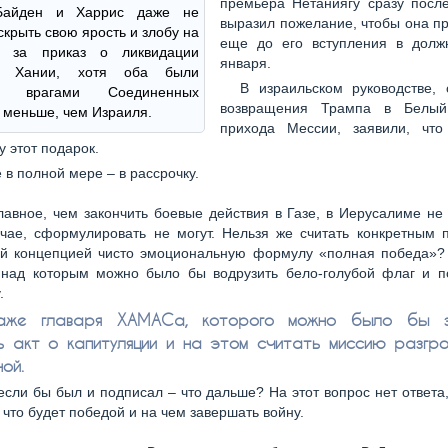
премьера Нетаниягу сразу после
Байден и Харрис даже не
выразил пожелание, чтобы она п
скрыть свою ярость и злобу на
еще до его вступления в долж
у за приказ о ликвидации
января.
 Хании, хотя оба были
В израильском руководстве,
и врагами Соединенных
возвращения Трампа в Белый
 меньше, чем Израиля.
прихода Мессии, заявили, чт
у этот подарок.
 в полной мере – в рассрочку.
главное, чем закончить боевые действия в Газе, в Иерусалиме не
учае, сформулировать не могут. Нельзя же считать конкретным 
й концепцией чисто эмоциональную формулу «полная победа»? 
, над которым можно было бы водрузить бело-голубой флаг и по
.
аже главаря ХАМАСа, которого можно было бы з
ь акт о капитуляции и на этом считать миссию разгр
ой.
если бы был и подписал – что дальше? На этот вопрос нет ответа,
 что будет победой и на чем завершать войну.