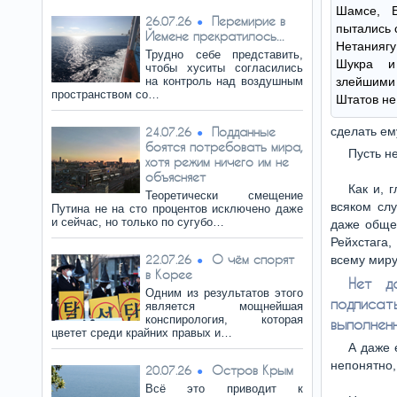
Шамсе, 
Перемирие в
26.07.26
пытались 
Йемене прекратилось...
Нетанияг
Трудно себе представить,
Шукра и
чтобы хуситы согласились
на контроль над воздушным
злейшим
пространством со…
Штатов не
Подданные
сделать ем
24.07.26
боятся потребовать мира,
Пусть не
хотя режим ничего им не
объясняет
Как и, 
Теоретически смещение
всяком сл
Путина не на сто процентов исключено даже
и сейчас, но только по сугубо…
даже обще
Рейхстага
О чём спорят
22.07.26
всему миру
в Корее
Нет д
Одним из результатов этого
подписат
является мощнейшая
конспирология, которая
выполненн
цветет среди крайних правых и…
А даже 
непонятно,
Остров Крым
20.07.26
Всё это приводит к