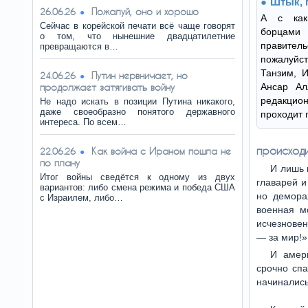
Штык, 
Пожалуй, оно и хорошо
26.06.26
А с как
Сейчас в корейской печати всё чаще говорят
борцами
о том, что нынешние двадцатилетние
правитель
превращаются в…
пожалуйс
Танзим, И
Путин нервничает, но
24.06.26
продолжает затягивать войну
Ансар А
редакци
Не надо искать в позиции Путина никакого,
даже своеобразно понятого державного
проходит 
интереса. По всем…
происход
Как война с Ираном пошла не
22.06.26
по плану
И лишь 
Итог войны сведётся к одному из двух
главарей и
вариантов: либо смена режима и победа США
но демора
с Израилем, либо…
военная м
исчезновен
— за мир!»
И амер
срочно сп
начинались