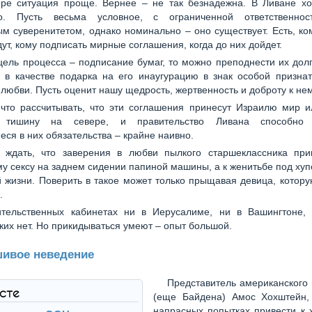
ре ситуация проще. Вернее – не так безнадежна. В Ливане хо
во. Пусть весьма условное, с ограниченной ответственно
 суверенитетом, однако номинально – оно существует. Есть, ком
дут, кому подписать мирные соглашения, когда до них дойдет.
цель процесса – подписание бумаг, то можно преподнести их до
 в качестве подарка на его инаугурацию в знак особой призна
любви. Пусть оценит нашу щедрость, жертвенность и доброту к нем
что рассчитывать, что эти соглашения принесут Израилю мир и
 тишину на севере, и правительство Ливана способно 
ся в них обязательства – крайне наивно.
 ждать, что заверения в любви пылкого старшеклассника при
у сексу на заднем сидении папиной машины, а к женитьбе под хуп
 жизни. Поверить в такое может только прыщавая девица, котор
.
ительственных кабинетах ни в Иерусалиме, ни в Вашингтоне,
ких нет. Но прикидываться умеют – опыт большой.
ивое неведение
Представитель американского
ксте
(еще Байдена) Амос Хохштейн,
напрасных попытках привести к 