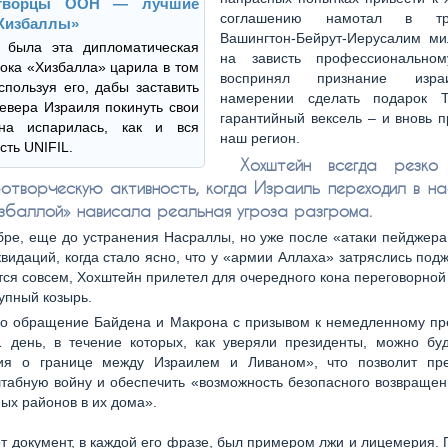
творцы ООН — лучшие
соглашению намотал в тре
«Хизбаллы»
Вашингтон-Бейрут-Иерусалим ми
 была эта дипломатическая
на зависть профессиональном
пока «Хизбалла» царила в том
воспринял признание изра
спользуя его, дабы заставить
намерении сделать подарок Т
евера Израиля покинуть свои
гарантийный вексель – и вновь 
на испарилась, как и вся
наш регион.
сть UNIFIL.
Хохштейн всегда резко 
отворческую активность, когда Израиль переходил в на
избаллой» нависала реальная угроза разгрома.
бре, еще до устранения Насраллы, но уже после «атаки пейджер
видаций, когда стало ясно, что у «армии Аллаха» затряслись подж
тся совсем, Хохштейн прилетел для очередного кона переговорной
рупный козырь.
о обращение Байдена и Макрона с призывом к немедленному п
1 день, в течение которых, как уверяли президенты, можно буд
ия о границе между Израилем и Ливаном», что позволит пре
табную войну и обеспечить «возможность безопасного возвращен
ых районов в их дома».
от документ, в каждой его фразе, был примером лжи и лицемерия.