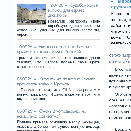
Миро
Судьбоносный
12.07.26
друзья 
вопрос для евреев
И где же
диаспоры
энергия, 
Позволив разложить свою
районе, и
еврейскую идентичность на
отдельные, удобные для выбора элементы,
жителей с
евреи…
дома? О
деятельно
Европа перестала бояться
10.07.26
прямого столкновения с Россией
свою мир
Трамп и практически все его присные давно
и над «Х
твердят, что Европа должна сама брать
ответственность за…
В сентя
важных лик
Израиль не позволит Трампу
08.07.26
вот обвали
проиграть войну с Ираном
в рукаве к
…Говорить о том, что США проиграли эту
Это был
войну, пока рано. И дело даже не в том, что
подписание еще…
огня на 2
«соглашен
Очень духоподъемно, но
06.07.26
полномасш
насколько адекватно?
приграничн
Польша приняла основную массу беженцев,
оказывала более чем существенную помощь
Весь эт
вооружениями в…