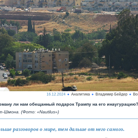
16.12.2024
Аналитика
Владимир Бейдер
Во
рману ли нам обещанный подарок Трампу на его инаугурацию
т-Шмона. (Фото: «Nautilus»)
льше разговоров о мире, тем дальше от него самого.