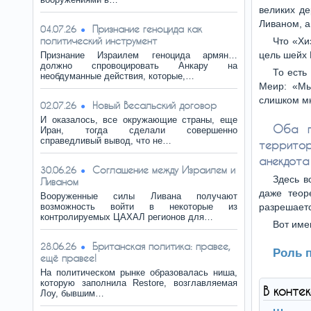
великих де
Ливаном, а
Признание геноцида как
04.07.26
политический инструмент
Что «Хи
цель шейх 
Признание Израилем геноцида армян…
должно спровоцировать Анкару на
То есть
необдуманные действия, которые,…
Меир: «Мы
слишком мн
Новый Весальский договор
02.07.26
И оказалось, все окружающие страны, еще
Оба п
Иран, тогда сделали совершенно
справедливый вывод, что не…
территор
анекдота
Соглашение между Израилем и
30.06.26
Здесь в
Ливаном
даже теор
Вооруженные силы Ливана получают
возможность войти в некоторые из
разрешаетс
контролируемых ЦАХАЛ регионов для…
Вот име
Британская политика: правее,
28.06.26
Роль 
ещё правее!
На политическом рынке образовалась ниша,
которую заполнила Restore, возглавляемая
В конте
Лоу, бывшим…