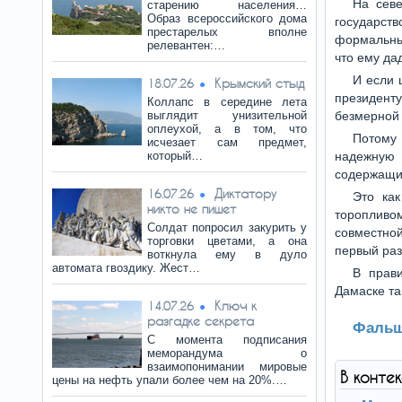
На севе
старению населения…
Образ всероссийского дома
государст
престарелых вполне
формальным
релевантен:…
что ему да
И если 
Крымский стыд
18.07.26
президенту
Коллапс в середине лета
выглядит унизительной
безмерной 
оплеухой, а в том, что
Потому 
исчезает сам предмет,
который…
надежную
содержащие
Диктатору
16.07.26
Это как
никто не пишет
торопливом
Солдат попросил закурить у
совместной
торговки цветами, а она
первый раз
воткнула ему в дуло
автомата гвоздику. Жест…
В прав
Дамаске та
Ключ к
14.07.26
разгадке секрета
Фальш
С момента подписания
меморандума о
взаимопонимании мировые
В конте
цены на нефть упали более чем на 20%.…