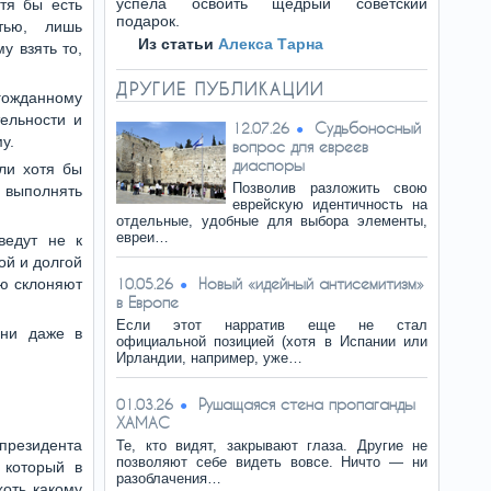
успела освоить щедрый советский
тя бы есть
подарок.
стью, лишь
Из статьи
Алекса Тарна
у взять то,
ДРУГИЕ ПУБЛИКАЦИИ
лгожданному
тельности и
Судьбоносный
12.07.26
у.
вопрос для евреев
диаспоры
ли хотя бы
Позволив разложить свою
выполнять
еврейскую идентичность на
отдельные, удобные для выбора элементы,
евреи…
ведут не к
ой и долгой
Новый «идейный антисемитизм»
ую склоняют
10.05.26
в Европе
Если этот нарратив еще не стал
 ни даже в
официальной позицией (хотя в Испании или
Ирландии, например, уже…
Рушащаяся стена пропаганды
01.03.26
ХАМАС
 президента
Те, кто видят, закрывают глаза. Другие не
позволяют себе видеть вовсе. Ничто — ни
 который в
разоблачения…
хоть какому