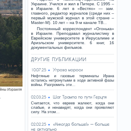
Украине. Учился и жил в Питере. С 1995 –
в Израиле. 6 лет в «Вестях» — зам.
главного, редактор журналов (среди них –
первый мужской журнал в этой стране –
Master-M). 10 лет – на 9-м канале ТВ...
Постоянный корреспондент «Огонька»
в Израиле. Преподавал журналистику в
Еврейском университете в Иерусалиме и
Ариэльском университете. 6 книг, 16
документальных фильмов.
ДРУГИЕ ПУБЛИКАЦИИ
Угроза мороси
10.07.25
Нефтяные и газовые терминалы Ирана
остались нетронутыми в ходе активной фазы
войны. Разгромить эти…
йны Израиля
Шаг Трампа по пути Герцля
02.03.25
?
Считается, что евреев жалеют, когда они
слабые, и ненавидят, когда они проявляют
силу. На этом…
«Никогда больше!» — больше
02.02.25
не актуально