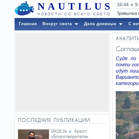
NAUTILUS
16:44
9
новости со всего света
Главная
Вокруг света
Дела дневные
С ве
АНАЛИТ
Соглаше
Судя по 
почти гот
идут лиш
Варианто
категорич
ПОСЛЕДНИЕ ПУБЛИКАЦИИ
Арест
09.08.26
«благотворителя»