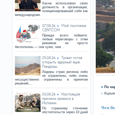
Хасна использовал свою
должность в организации,
позиционировавшей себя как
международная…
Моё послание
07.08.26
CENTCOM
Прежде всего поймите:
любые переговоры с этим
режимом не просто
бесполезны — они хуже, чем…
Трамп готов
05.08.26
открыть ядерный ящик
Пандоры
Лидеры стран региона либо
не ограничены, либо очень
несущественно ограничены в принятии
решений,…
По ка
Кирья
Настоящая
03.08.26
причина кризиса в
Испании
Чем бо
По странному стечению
обстоятельств через 10 дней