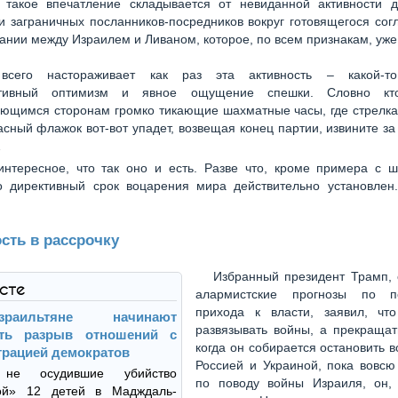
такое впечатление складывается от невиданной активности д
и заграничных посланников-посредников вокруг готовящегося со
ании между Израилем и Ливаном, которое, по всем признакам, уже 
всего настораживает как раз эта активность – какой-то
ативный оптимизм и явное ощущение спешки. Словно кто
ающимся сторонам громко тикающие шахматные часы, где стрелка
расный флажок вот-вот упадет, возвещая конец партии, извините з
…
нтересное, что так оно и есть. Разве что, кроме примера с 
о директивный срок воцарения мира действительно установлен
сть в рассрочку
Избранный президент Трамп, 
ксте
алармистские прогнозы по п
прихода к власти, заявил, чт
зраильтяне начинают
развязывать войны, а прекращат
ать разрыв отношений с
когда он собирается остановить 
рацией демократов
Россией и Украиной, пока вовсю
не осудившие убийство
по поводу войны Израиля, он, 
ой» 12 детей в Мадждаль-