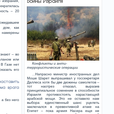
Войны Израиля
 избрания,
рекратилась
ность – 20
 ожидавшем
 дом, как
о намерены
 знают – во
планом или
Конфликты и анти-
В Газе нет
террористические операции
казать его
...Напрасно министр иностранных дел
Моше Шарет выпрашивал у госсекретаря
аставить
Даллеса хотя бы две дюжины самолетов –
тот наотрез отказал, выразив
ома врага
принципиальное сомнение в способности
Израиля противостоять нарастающей
арабской мощи. Это не оставило нам
 а без него
выбора: единственный шанс уцелеть
заключался в превентивной атаке на
Египет – пока армия Насера еще не