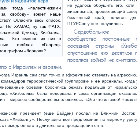
пуля и ядовитое перо
не удалось обрушить его, хотя 
ими тогда «палестинскими
живописный, процветающий север
 за свободу» воюет наше
безлюдный край, полигон дл
ство? Огласите весь список,
ПТУРСов у нее получилось.
та! Не ХАМАС, ну так ФАТХ,
Сердобольное м
сламский Джихад, Хизбалла,
сообщество постоянные 
лла… Кто именно из них в
онных файлах «Гаарец»
соседней страны «Хизб
под грифом «борцов»?
опустошение ею десятков 
поселков войной не считало.
ило с Израилем и евреями.
когда Израиль сам стал точно и эффективно отвечать на агрессию
 командиров террористической группировки и ее арсеналы, когда
лизованные боевики бросились бежать подальше от израильско
ощь «Хизбаллы» была подорвана и сама организация оказалас
ия – мировое сообщество всполошилось: «Это что ж такое! Никак 
иканский президент (еще Байден) послал на Ближний Восток
асать «Хизбаллу». Неслучайно все предложения по мирному урег
 с немедленного и длительного прекращения огня.