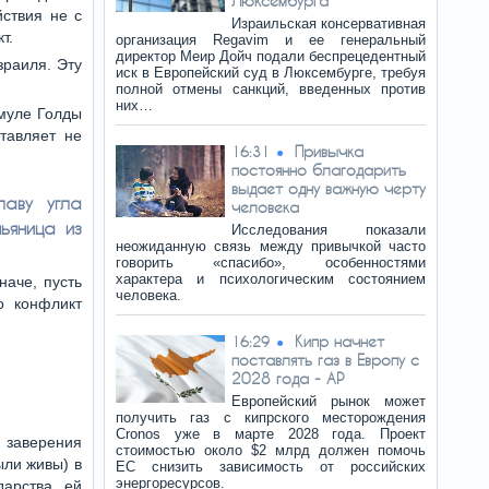
Люксембурга
йствия не с
Израильская консервативная
т.
организация Regavim и ее генеральный
директор Меир Дойч подали беспрецедентный
зраиля. Эту
иск в Европейский суд в Люксембурге, требуя
полной отмены санкций, введенных против
них…
рмуле Голды
тавляет не
Привычка
16:31
постоянно благодарить
выдает одну важную черту
лаву угла
человека
ьяница из
Исследования показали
неожиданную связь между привычкой часто
говорить «спасибо», особенностями
характера и психологическим состоянием
наче, пусть
человека.
о конфликт
Кипр начнет
16:29
поставлять газ в Европу с
2028 года - AP
Европейский рынок может
получить газ с кипрского месторождения
Cronos уже в марте 2028 года. Проект
заверения
стоимостью около $2 млрд должен помочь
ыли живы) в
ЕС снизить зависимость от российских
энергоресурсов.
дарства, ей