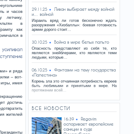
угольнике
Ливан выбирает между войной
29.11.25
ль и часов
и… войной
у летчику,
Израиль вряд ли готов бесконечно ждать
ильтян в
разоружения «Хизбаллы»: боевая готовность
рампу как
армии дорого стоит…
примчался в
Война в мире белых пальто
30.10.25
Опасность представляют из себя те, кто
усиливал
являются энейблерами, кто являются теми
ступление
людьми, которые…
Фантазии на тему государства
06.10.25
ами» и ряда
«Палестина»
илки – вот-
Корень зла это отчаянная потребность евреев
 игры, имея
быть любимыми и принятыми в мире. На
протяжении всей…
рекращению
ет достичь
ВСЕ НОВОСТИ
дотвратить
ия жителей
Regavim
16:39
оспаривает европейские
санкции в суде
 Президенты