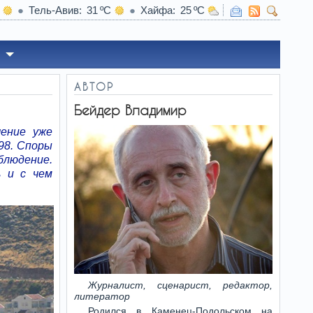
Тель-Авив
31
Хайфа
25
16:25
Давление США на Израиль - Нетаниягу же
АВТОР
Бейдер Владимир
шение уже
 98. Споры
блюдение.
ь и с чем
Журналист, сценарист, редактор,
литератор
Родился в Каменец-Подольском на