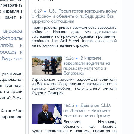
превратить
WSJ: Трамп готов завершить войну
 Израиля в
16:27
с Ираном и объявить о победе даже без
я ракет и
ядерного соглашения
Трамп рассматривает возможность завершить
ировое
войну с Ираном даже без достижения
соглашения по иранской ядерной программе,
обстрелы
сообщает The Wall Street Journal со ссылкой
аллой» и
на источники в администрации.
городов и
В Израиле
 Ведь это
16:26
задержали водителя за
перевозку нелегала в
багажнике
, уничтожая
 уцелевшие,
Израильские силовики задержали водителя
из Восточного Иерусалима и находившегося в
й границы,
тайнике автомобиля нелегального жителя
ь на грани
Иудеи и Самарии.
война? А мы
Давление США
16:25
на Израиль - Нетаниягу
 Хохштейна
жестко ответил Трампу
улированию
Биньямин Нетаниягу
объяснил, как Израиль
будет справляться с врагами, несмотря на