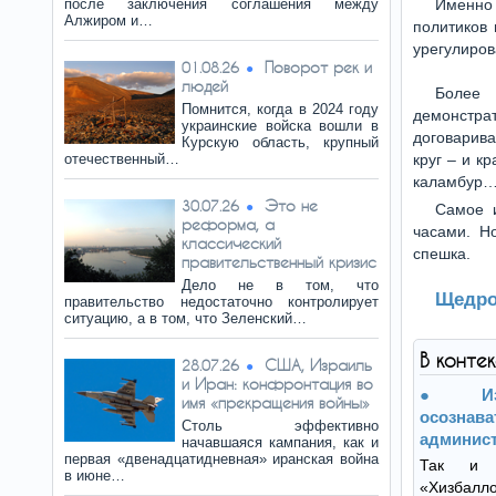
после заключения соглашения между
Именно 
Алжиром и…
политиков 
урегулиров
Поворот рек и
01.08.26
людей
Более 
Помнится, когда в 2024 году
демонстр
украинские войска вошли в
договарив
Курскую область, крупный
отечественный…
круг – и к
каламбур
Это не
30.07.26
Самое и
реформа, а
часами. Н
классический
спешка.
правительственный кризис
Дело не в том, что
Щедро
правительство недостаточно контролирует
ситуацию, а в том, что Зеленский…
В конте
США, Израиль
28.07.26
и Иран: конфронтация во
И
имя «прекращения войны»
осознав
Столь эффективно
админист
начавшаяся кампания, как и
первая «двенадцатидневная» иранская война
Так и 
в июне…
«Хизбалл