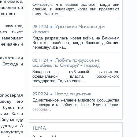
ипломатов,
Считается, что евреев жалеют, когда они
глашения об
слабые, и ненавидят, когда они проявляют
вот-вот.
силу. На этом…
 ажиотаж,
Уравнение Макрона для
28.12.24
Израиля
-то тычет
 завершает
Когда разразилась новая война на Ближнем
Востоке, особенно, когда боевые действия
а нечаянный
перекинулись на…
шахматными
Любить по-русски: не
08.11.24
. Отсюда и
скорбишь по Синвару? – людоед!
Захарова – публичный выразитель
официальной власти, российского
государства. То, что свои…
Парад лицемерия
29.09.24
опровергая
Единственное желание мирового сообщества
оводу его
– прекратить войну в Газе. Единственная
о будет не
сторона…
ь их. Как и
войну между
 догадки. А
ТЕМА
напутствуя