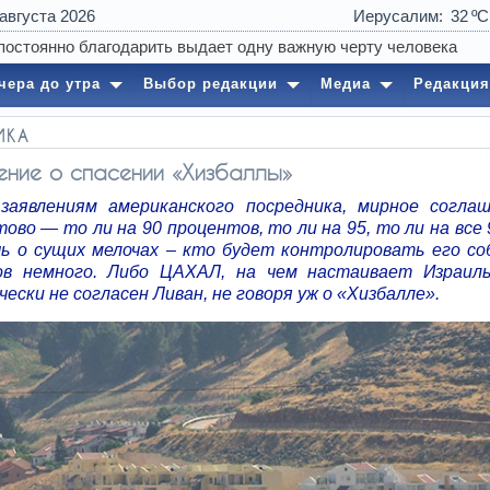
 августа 2026
Иерусалим
32
чера до утра
Выбор редакции
Медиа
Редакция
ИКА
ние о спасении «Хизбаллы»
заявлениям американского посредника, мирное согла
ово — то ли на 90 процентов, то ли на 95, то ли на все
ь о сущих мелочах – кто будет контролировать его со
в немного. Либо ЦАХАЛ, на чем настаивает Израил
ески не согласен Ливан, не говоря уж о «Хизбалле».