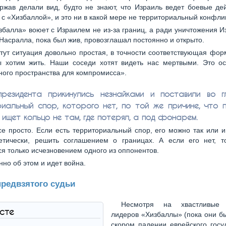
ржав делали вид, будто не знают, что Израиль ведет боевые де
 с «Хизбаллой», и это ни в какой мере не территориальный конфлик
збалла» воюет с Израилем не из-за границ, а ради уничтожения И
Насралла, пока был жив, провозглашал постоянно и открыто.
 тут ситуация довольно простая, в точности соответствующая фо
 хотим жить. Наши соседи хотят видеть нас мертвыми. Это ос
ого пространства для компромисса».
резидента прикинулись незнайками и поставили во г
иальный спор, которого нет, по той же причине, что п
 ищет кольцо не там, где потерял, а под фонарем.
се просто. Если есть территориальный спор, его можно так или и
етически, решить соглашением о границах. А если его нет, т
я только исчезновением одного из оппонентов.
нно об этом и идет война.
предвзятого судьи
Несмотря на хвастливые 
ксте
лидеров «Хизбаллы» (пока они б
скором падении еврейского госу