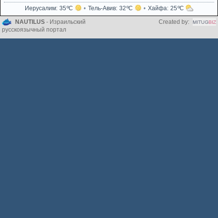
Иерусалим
35
Тель-Авив
32
Хайфа
25
NAUTILUS
- Израильский
Created by:
русскоязычный портал