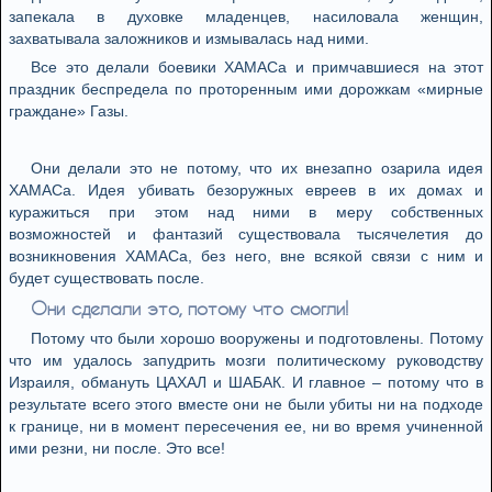
запекала в духовке младенцев, насиловала женщин,
захватывала заложников и измывалась над ними.
Все это делали боевики ХАМАСа и примчавшиеся на этот
праздник беспредела по проторенным ими дорожкам «мирные
граждане» Газы.
Они делали это не потому, что их внезапно озарила идея
ХАМАСа. Идея убивать безоружных евреев в их домах и
куражиться при этом над ними в меру собственных
возможностей и фантазий существовала тысячелетия до
возникновения ХАМАСа, без него, вне всякой связи с ним и
будет существовать после.
Они сделали это, потому что смогли!
Потому что были хорошо вооружены и подготовлены. Потому
что им удалось запудрить мозги политическому руководству
Израиля, обмануть ЦАХАЛ и ШАБАК. И главное – потому что в
результате всего этого вместе они не были убиты ни на подходе
к границе, ни в момент пересечения ее, ни во время учиненной
ими резни, ни после. Это все!