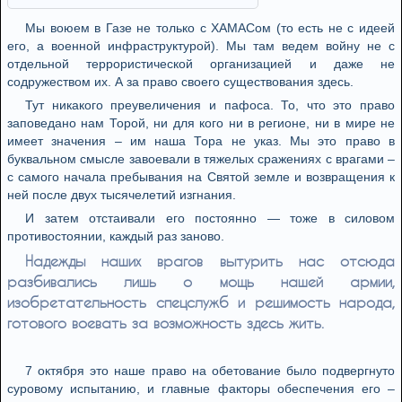
Мы воюем в Газе не только с ХАМАСом (то есть не с идеей
его, а военной инфраструктурой). Мы там ведем войну не с
отдельной террористической организацией и даже не
содружеством их. А за право своего существования здесь.
Тут никакого преувеличения и пафоса. То, что это право
заповедано нам Торой, ни для кого ни в регионе, ни в мире не
имеет значения – им наша Тора не указ. Мы это право в
буквальном смысле завоевали в тяжелых сражениях с врагами –
с самого начала пребывания на Святой земле и возвращения к
ней после двух тысячелетий изгнания.
И затем отстаивали его постоянно — тоже в силовом
противостоянии, каждый раз заново.
Надежды наших врагов вытурить нас отсюда
разбивались лишь о мощь нашей армии,
изобретательность спецслужб и решимость народа,
готового воевать за возможность здесь жить.
7 октября это наше право на обетование было подвергнуто
суровому испытанию, и главные факторы обеспечения его –