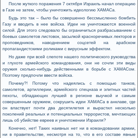
После жуткого поражения 7 октября Израиль начал операцию
в Газе не затем, чтобы уничтожить идеологию ХАМАСа.
Будь это так – было бы совершенно бессмысленно бомбить
Газу и вводить в нее войска. Идеи не уничтожаются военной
силой. Для этого следовало бы ограничиться разбрасыванием с
боевых самолетов листовок, засылкой красноречивых лекторов и
проповедников, наводнением соцсетей на арабском
пропагандистскими роликами с вирусным эффектом.
Но даже при всей слепоте нашего политического руководства
и глухоте армейского командования, они не сочли эти виды
оружия сколько-нибудь действенными в борьбе с ХАМАСом.
Поэтому предпочли ввести войска.
Почему?! Потому что надеялись с помощью танков,
самолетов, артиллерии, армейского спецназа и элитных частей
пехоты, обладающих лучшей в регионе выучкой и самым
совершенным оружием, сокрушить идеи ХАМАСа в анклаве, где
он властвует почти два десятилетия и вырастил несколько
поколений реальных и потенциальных террористов, мечтающих
лишь об убийстве евреев и уничтожении Израиля?
Конечно, нет! Таких наивных нет ни в командовании армии,
ни в правительстве, несмотря на то, что в его составе явные