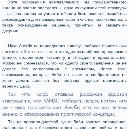
Хотя полномочия возглавляемого им государственного
органа не вполне определены, одна из функций этой структуры
– как раз анализ ситуации в области безопасности, выработка
рекомендаций для премьер-министра и членов правительства, а
также обнародование решений, принятых за закрытыми
дверьми.
Цахи Анегби не принадлежит к числу наиболее влиятельных
политиков. Зато он известен как один из наиболее преданных и
близких сторонников Нетаниягу в «Ликуде» и правительстве.
Можно не сомневаться, что ни одного своего заявления он не
делает без согласования с премьером, более того,
высказывания, которые Биби по каким-то соображениям не
хочет делать сам, он без проблем поручает произносить
верному Цахи.
Так что когда ставшее расхожей фразой
утверждение, что ХАМАС победить нельзя, потому что
он – идея, провозглашает Анегби, это не его личное
мнение, а обнародование политической концепции.
Так на пропагандистской кухне Биби варится оправдание,
годящееся и для безрезультатного завершения войны, и для