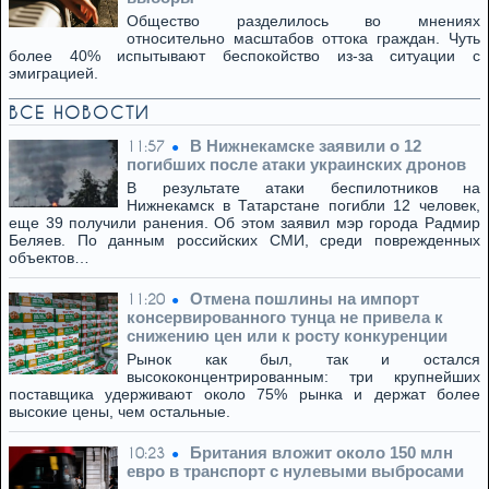
Общество разделилось во мнениях
относительно масштабов оттока граждан. Чуть
более 40% испытывают беспокойство из-за ситуации с
эмиграцией.
ВСЕ НОВОСТИ
В Нижнекамске заявили о 12
11:57
погибших после атаки украинских дронов
В результате атаки беспилотников на
Нижнекамск в Татарстане погибли 12 человек,
еще 39 получили ранения. Об этом заявил мэр города Радмир
Беляев. По данным российских СМИ, среди поврежденных
объектов…
Отмена пошлины на импорт
11:20
консервированного тунца не привела к
снижению цен или к росту конкуренции
Рынок как был, так и остался
высококонцентрированным: три крупнейших
поставщика удерживают около 75% рынка и держат более
высокие цены, чем остальные.
Британия вложит около 150 млн
10:23
евро в транспорт с нулевыми выбросами