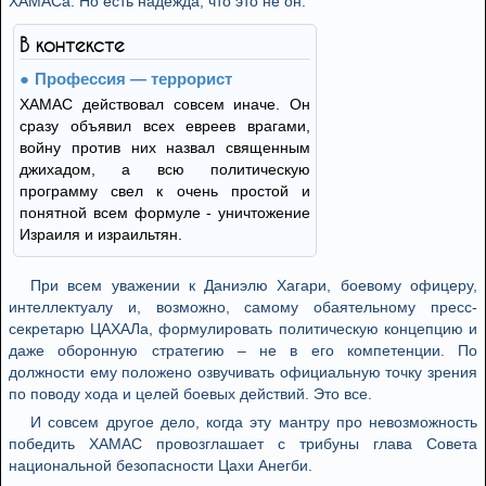
ХАМАСа. Но есть надежда, что это не он.
В контексте
Профессия — террорист
ХАМАС действовал совсем иначе. Он
сразу объявил всех евреев врагами,
войну против них назвал священным
джихадом, а всю политическую
программу свел к очень простой и
понятной всем формуле - уничтожение
Израиля и израильтян.
При всем уважении к Даниэлю Хагари, боевому офицеру,
интеллектуалу и, возможно, самому обаятельному пресс-
секретарю ЦАХАЛа, формулировать политическую концепцию и
даже оборонную стратегию – не в его компетенции. По
должности ему положено озвучивать официальную точку зрения
по поводу хода и целей боевых действий. Это все.
И совсем другое дело, когда эту мантру про невозможность
победить ХАМАС провозглашает с трибуны глава Совета
национальной безопасности Цахи Анегби.