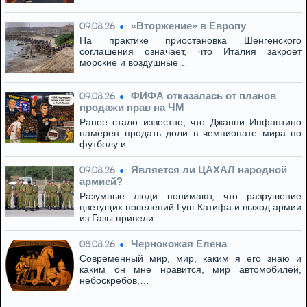
«Вторжение» в Европу
09.08.26
На практике приостановка Шенгенского
соглашения означает, что Италия закроет
морские и воздушные…
ФИФА отказалась от планов
09.08.26
продажи прав на ЧМ
Ранее стало известно, что Джанни Инфантино
намерен продать доли в чемпионате мира по
футболу и…
Является ли ЦАХАЛ народной
09.08.26
армией?
Разумные люди понимают, что разрушение
цветущих поселений Гуш-Катифа и выход армии
из Газы привели…
Чернокожая Елена
08.08.26
Современный мир, мир, каким я его знаю и
каким он мне нравится, мир автомобилей,
небоскребов,…