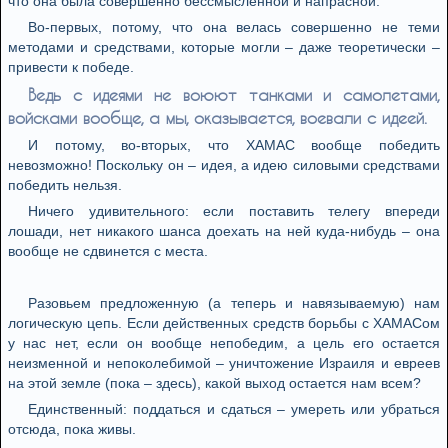
что она была совершенно бессмысленной и напрасной.
Во-первых, потому, что она велась совершенно не теми
методами и средствами, которые могли – даже теоретически –
привести к победе.
Ведь с идеями не воюют танками и самолетами,
войсками вообще, а мы, оказывается, воевали с идеей.
И потому, во-вторых, что ХАМАС вообще победить
невозможно! Поскольку он – идея, а идею силовыми средствами
победить нельзя.
Ничего удивительного: если поставить телегу впереди
лошади, нет никакого шанса доехать на ней куда-нибудь – она
вообще не сдвинется с места.
Разовьем предложенную (а теперь и навязываемую) нам
логическую цепь. Если действенных средств борьбы с ХАМАСом
у нас нет, если он вообще непобедим, а цель его остается
неизменной и непоколебимой – уничтожение Израиля и евреев
на этой земле (пока – здесь), какой выход остается нам всем?
Единственный: поддаться и сдаться – умереть или убраться
отсюда, пока живы.