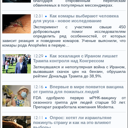
благодаря откровенным перепискам
обвиняемых в популярных мессенджерах.
Как комары выбирают человека
12:31
для укуса - новое исследование
Эксперимент с участием свыше 450
добровольцев помог исследователям
определить ряд особенностей, от которых
зависит реакция и поведение комаров. Ученые выяснили, что
комары рода Anopheles в первую…
Как эскалация с Ираном лишает
12:29
Трампа контроля над Конгрессом
Затянувшаяся и непопулярная война с Ираном,
вызвавшая скачок цен на бензин, обрушила
рейтинг Дональда Трампа до 38,9%.
Впервые в мире появится вакцина
12:16
от гриппа для пожилых людей
FDA одобрило первую мРНК-вакцину от
сезонного гриппа для людей старше 50 лет.
Препарат разработала компания Moderna.
Опрос: хотят ли израильтяне
12:11
покинуть страну и как на это влияют
выборы