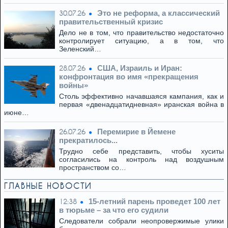
Это не реформа, а классический
30.07.26
правительственный кризис
Дело не в том, что правительство недостаточно
контролирует ситуацию, а в том, что
Зеленский…
США, Израиль и Иран:
28.07.26
конфронтация во имя «прекращения
войны»
Столь эффективно начавшаяся кампания, как и
первая «двенадцатидневная» иранская война в
июне…
Перемирие в Йемене
26.07.26
прекратилось...
Трудно себе представить, чтобы хуситы
согласились на контроль над воздушным
пространством со…
ГЛАВНЫЕ НОВОСТИ
15-летний парень проведет 100 лет
12:38
в тюрьме – за что его судили
Следователи собрали неопровержимые улики