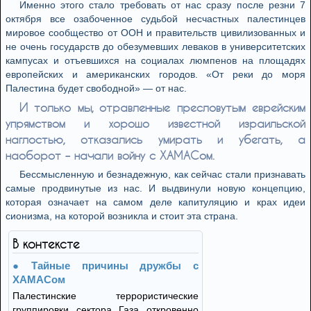
Именно этого стало требовать от нас сразу после резни 7
октября все озабоченное судьбой несчастных палестинцев
мировое сообщество от ООН и правительств цивилизованных и
не очень государств до обезумевших леваков в университетских
кампусах и отъевшихся на социалах люмпенов на площадях
европейских и американских городов. «От реки до моря
Палестина будет свободной» — от нас.
И только мы, отравленные пресловутым еврейским
упрямством и хорошо известной израильской
наглостью, отказались умирать и убегать, а
наоборот – начали войну с ХАМАСом.
Бессмысленную и безнадежную, как сейчас стали признавать
самые продвинутые из нас. И выдвинули новую концепцию,
которая означает на самом деле капитуляцию и крах идеи
сионизма, на которой возникла и стоит эта страна.
В контексте
Тайные причины дружбы с
ХАМАСом
Палестинские террористические
группировки сектора Газа откровенно