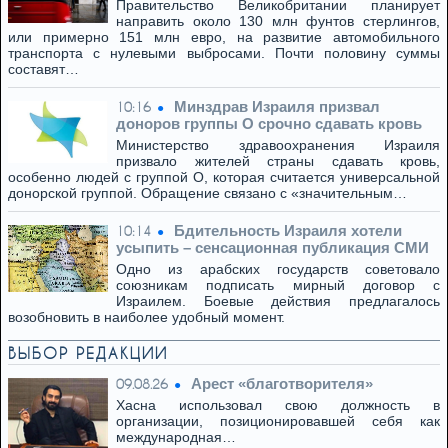
Правительство Великобритании планирует
направить около 130 млн фунтов стерлингов,
или примерно 151 млн евро, на развитие автомобильного
транспорта с нулевыми выбросами. Почти половину суммы
составят…
Минздрав Израиля призвал
10:16
доноров группы O срочно сдавать кровь
Министерство здравоохранения Израиля
призвало жителей страны сдавать кровь,
особенно людей с группой O, которая считается универсальной
донорской группой. Обращение связано с «значительным…
Бдительность Израиля хотели
10:14
усыпить – сенсационная публикация СМИ
Одно из арабских государств советовало
союзникам подписать мирный договор с
Израилем. Боевые действия предлагалось
возобновить в наиболее удобный момент.
ВЫБОР РЕДАКЦИИ
Арест «благотворителя»
09.08.26
Хасна использовал свою должность в
организации, позиционировавшей себя как
международная…