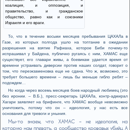
коалиция, и оппозиция, и
правительство, и гражданское
общество, равно как и союзники
Израиля и его враги.
То, что в течение восьми месяцев пребывания ЦАХАЛа в
Газе, из которых полгода ушло на топтание в ожидании
разрешения на взятие Рафиаха, которое Биби почему-то
испрашивал у Байдена, публично ругаясь с ним, ХАМАС еще
существует, его главари живы, а боевикам удается время от
времени устраивать диверсии против наших солдат, говорит о
том, что переэкзаменовка еще не сдана. Что ж, возможно, это
требует большего времени – лишь бы меньше гибло ребят –
подождем…
Но когда через восемь месяцев боев народный любимец (это
без иронии. – В.Б.), пресс-секретарь ЦАХАЛа, контр-адмирал
Хагари заявляет на брифинге, что ХАМАС вообще невозможно
уничтожить, потому что он – идеология, у нас есть все
основания для тревоги и уныния.
Мы-то знаем, что ХАМАС – не идеология, на
которую нам плевать, а сообщество кровавых убийц. А