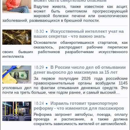
может быть смертельно опасным
Вздутие живота, также известное как асцит,
может быть симптомом прогрессирующей
жировой болезни печени или онкологических
заболеваний, развивающихся в брюшной полости.
Искусственный интеллект учат на
18:30
ваших секретах - что важно знать
Основатели обанкротившихся стартапов, как
оказалось, распродают рабочие переписки
своих бывших работников разработчикам искусственного
интеллекта
В России число дел об отмывании
18:29
денег выросло до максимума за 15 лет
За первое полугодие 2026 года российские
правоохранительные органы возбудили 1145
уголовных дел по фактам отмывания денежных средств. Это
почти на треть больше, чем годом ранее, и самый высокий…
Израиль готовит транспортную
18:24
реформу - что изменится для пассажиров
Реформа затронет автобусы, поезда, оплату
проезда и расписание, а также должна
сократить зависимость жителей от автомобилей.