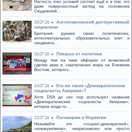
Наглость этих условий состоит ещё и в том, что
даже поверхностный взгляд на положение
Саудовской…
Англосаксонский деструктивный
28.07.26
социализм
Британия руками своих политических,
интеллектуальных, образовательных элит и
синдиката…
Пикассо от политики
26.07.26
Между тем на пике эйфории от возможной
сделки века и «заключения мира на Ближнем
Востоке, которого…
Кто же такие «Демократические
24.07.26
социалисты Америки»?
Хотя DSA до сих пор использует название
«Демократические социалисты Америки»,
которое когда-то…
Поговорим о Норвегии
22.07.26
Называйте это «социал-демократией»,
«коммунизмом», «марксизмом» или просто