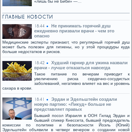
«лишь бы не Биби» —…
ГЛАВНЫЕ НОВОСТИ
Не принимать горячий душ
18:44
ежедневно призвали врачи - чем это
опасно
Медицинские эксперты признают, что регулярный горячий душ
может быть полезен для гигиены, но у этой процедуры куда
больше недостатков и рисков.
Худший гарнир для ужина назвали
18:42
врачи - лучше отказаться навсегда
Такое питание по вечерам приводит к
увеличению риска сердечно-сосудистых
заболеваний, негативно влияет на вес и уровень
сахара в крови.
Эрдан и Эдельштейн создали
18:41
новую партию: «Ликуд» больше не
представляет правых
Бывший посол Израиля в ООН Гилад Эрдан и
бывший спикер Кнессета, бывший председатель
комиссии по политике и безопасности Йоэль (Юлий)
Эдельштейн объявили в четверг вечером о создании новой