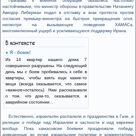
Призывы к военной операции оказались настолько
настойчивыми, что министр обороны в правительстве Натаниягу
Авигдор Либерман подал в отставку в знак протеста против
согласия премьер-министра на быстрое прекращение огня,
несмотря на вызывающее поведение ХАМАСа,
многомилионный ущерб и усиливающуюся поддержку Ирана.
В контексте
Я - бомж!
Из 14 квартир нашего дома 7
совершенно разрушены. На следующий
день мы с боем пробивались к себе в
квартиры, чтобы взять еще какие-то
вещи (всегда оказывается, что самое
«важное»осталось). Нам рассказывали
о том, что дом-то, оказывается, в
аварийном состоянии...
Естественно, израильтян распалили и праздненства в Газе, и
реляции о победе над Израилем в частности и над евреями
вообще. Пока хамасовсие боевики праздновали победу,
доведенные до ручки израильские политики и комментаторы