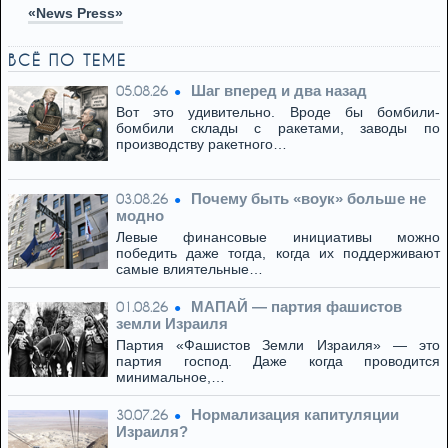
«News Press»
ВСЁ ПО ТЕМЕ
Шаг вперед и два назад
05.08.26
Вот это удивительно. Вроде бы бомбили-
бомбили склады с ракетами, заводы по
производству ракетного…
Почему быть «воук» больше не
03.08.26
модно
Левые финансовые инициативы можно
победить даже тогда, когда их поддерживают
самые влиятельные…
МАПАЙ — партия фашистов
01.08.26
земли Израиля
Партия «Фашистов Земли Израиля» — это
партия господ. Даже когда проводится
минимальное,…
Нормализация капитуляции
30.07.26
Израиля?