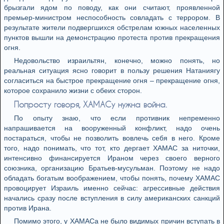
брызгали ядом по поводу, как они считают, проявленной
премьер-министром неспособность совладать с террором. В
результате жители подвергшихся обстрелам южных населенных
пунктов вышли на демонстрацию протеста против прекращения
огня.
Недовольство израильтян, конечно, можно понять, но
реальная ситуация ясно говорит в пользу решения Натаниягу
согласиться на быстрое прекращение огня – прекращение огня,
которое сохранило жизни с обеих сторон.
Попросту говоря, ХАМАСу нужна война.
По опыту знаю, что если противник непременно
напрашивается на вооруженный конфликт, надо очень
постараться, чтобы не позволить вовлечь себя в него. Кроме
того, надо понимать, что тот, кто дергает ХАМАС за ниточки,
интенсивно финансируется Ираном через своего верного
союзника, организацию Братьев-мусульман. Поэтому не надо
обладать богатым воображением, чтобы понять, почему ХАМАС
провоцирует Израиль именно сейчас: агрессивные действия
начались сразу после вступления в силу американских санкций
против Ирана.
Помимо этого, у ХАМАСа не было видимых причин вступать в