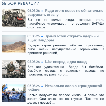
ВЫБОР РЕДАКЦИИ
Ради этого вовсе не обязательно
06.08.26
разрушать страну
Вы же те самые люди, которые столь
настойчиво утверждают, что решения БАГАЦа
стоят выше…
Трамп готов открыть ядерный
05.08.26
ящик Пандоры
Лидеры стран региона либо не ограничены,
либо очень несущественно ограничены в
принятии решений,…
Шаг вперед и два назад
05.08.26
Вот это удивительно. Вроде бы бомбили-
бомбили склады с ракетами, заводы по
производству ракетного…
Несколько слов о «гражданской
05.08.26
войне»…
Левые получат по первое число. И левые это
знают. Они злые, но не глупые. Так что же
делают левые?…