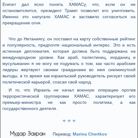
Египет дал ясно понять ХАМАСу, что, если он не
остановитсяится, президент Трамп позволит его уничтожить.
Именно это напугало ХАМАС и заставило согласиться на
прекращение огня.
Что до Нетаниягу, он поставил на карту собственные рейтинг
и популярность, предпочтя национальный интерес. Это и есть
истинная дипломатия, которая должна быть поддержана на
международном уровне. Как араб, палестинец, иорданец и
мусульманин я не могу не подумать о том, как часто арабские
лидеры жертвуют своими гражданами во имя сиюминутной
выгоды, в то время как израильский руководитель рискует своей
политической карьерой, спасая свой народ.
И то, что Израиль не начал военную операцию против
террористической группировки ХАМАС, характеризует его
премьер-министра не как просто политика, а как
государственного деятеля.
* * *
Мудар Захран
Перевод:
Marina Chertkov