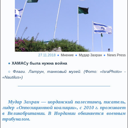
27.11.2018
Мнение
Мудар Захран
News Press
ХАМАСу была нужна война
Флаги. Латрун, танковый музей. (Фото: «IsraPhoto» -
«Nautilus»)
Мудар Захран — иорданский палестинец, писатель,
лидер «Оппозиционной коалиции», с 2010 г. проживает
в Великобритании. В Иордании обвиняется военным
трибуналом.