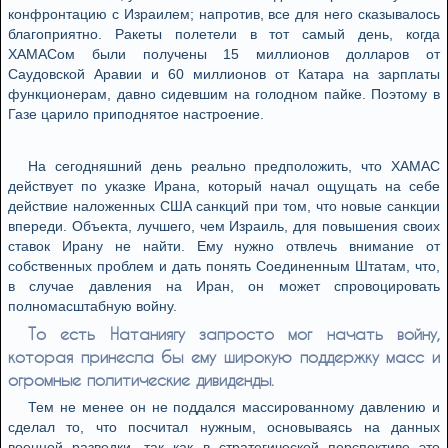
конфронтацию с Израилем; напротив, все для него сказывалось
благоприятно. Ракеты полетели в тот самый день, когда
ХАМАСом были получены 15 миллионов долларов от
Саудовской Аравии и 60 миллионов от Катара на зарплаты
функционерам, давно сидевшим на голодном пайке. Поэтому в
Газе царило приподнятое настроение.
На сегодняшний день реально предположить, что ХАМАС
действует по указке Ирана, который начал ощущать на себе
действие наложенных США санкций при том, что новые санкции
впереди. Объекта, лучшего, чем Израиль, для повышения своих
ставок Ирану не найти. Ему нужно отвлечь внимание от
собственных проблем и дать понять Соединенным Штатам, что,
в случае давления на Иран, он может спровоцировать
полномасштабную войну.
То есть Натаниягу запросто мог начать войну,
которая принесла бы ему широкую поддержку масс и
огромные политические дивиденды.
Тем не менее он не поддался массированному давлению и
сделал то, что посчитал нужным, основываясь на данных
военной разведки, так как в стратегической перспективе это