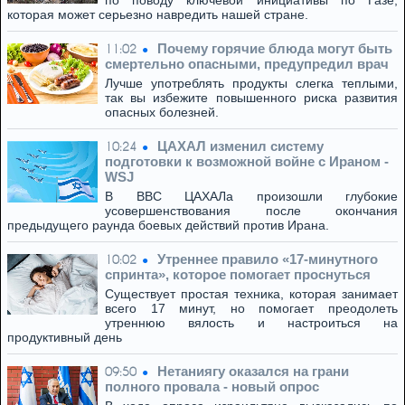
по поводу ключевой инициативы по Газе,
которая может серьезно навредить нашей стране.
Почему горячие блюда могут быть
11:02
смертельно опасными, предупредил врач
Лучше употреблять продукты слегка теплыми,
так вы избежите повышенного риска развития
опасных болезней.
ЦАХАЛ изменил систему
10:24
подготовки к возможной войне с Ираном -
WSJ
В ВВС ЦАХАЛа произошли глубокие
усовершенствования после окончания
предыдущего раунда боевых действий против Ирана.
Утреннее правило «17-минутного
10:02
спринта», которое помогает проснуться
Существует простая техника, которая занимает
всего 17 минут, но помогает преодолеть
утреннюю вялость и настроиться на
продуктивный день
Нетаниягу оказался на грани
09:50
полного провала - новый опрос