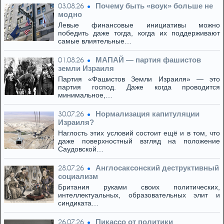
Почему быть «воук» больше не
03.08.26
модно
Левые финансовые инициативы можно
победить даже тогда, когда их поддерживают
самые влиятельные…
МАПАЙ — партия фашистов
01.08.26
земли Израиля
Партия «Фашистов Земли Израиля» — это
партия господ. Даже когда проводится
минимальное,…
Нормализация капитуляции
30.07.26
Израиля?
Наглость этих условий состоит ещё и в том, что
даже поверхностный взгляд на положение
Саудовской…
Англосаксонский деструктивный
28.07.26
социализм
Британия руками своих политических,
интеллектуальных, образовательных элит и
синдиката…
Пикассо от политики
26.07.26