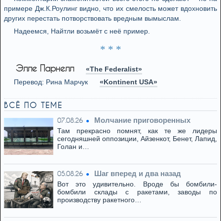
примере Дж.К.Роулинг видно, что их смелость может вдохновить
других перестать потворствовать вредным вымыслам.
Надеемся, Найтли возьмёт с неё пример.
* * *
Элле Парнелл
«The Federalist»
Перевод: Рина Марчук
«Kontinent USA»
ВСЁ ПО ТЕМЕ
Молчание приговоренных
07.08.26
Там прекрасно помнят, как те же лидеры
сегодняшней оппозиции, Айзенкот, Бенет, Лапид,
Голан и…
Шаг вперед и два назад
05.08.26
Вот это удивительно. Вроде бы бомбили-
бомбили склады с ракетами, заводы по
производству ракетного…