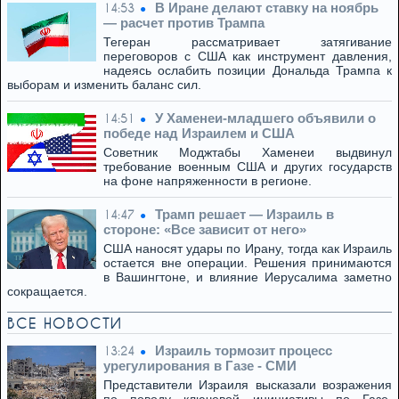
В Иране делают ставку на ноябрь
14:53
— расчет против Трампа
Тегеран рассматривает затягивание
переговоров с США как инструмент давления,
надеясь ослабить позиции Дональда Трампа к
выборам и изменить баланс сил.
У Хаменеи-младшего объявили о
14:51
победе над Израилем и США
Советник Моджтабы Хаменеи выдвинул
требование военным США и других государств
на фоне напряженности в регионе.
Трамп решает — Израиль в
14:47
стороне: «Все зависит от него»
США наносят удары по Ирану, тогда как Израиль
остается вне операции. Решения принимаются
в Вашингтоне, и влияние Иерусалима заметно
сокращается.
ВСЕ НОВОСТИ
Израиль тормозит процесс
13:24
урегулирования в Газе - СМИ
Представители Израиля высказали возражения