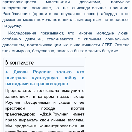
притворяющиеся маленькими девочками, получают
заслуженное осмеяние, а не снисходительное принятие.
Разоблачение (простите за неудачное слово!) абсурда этого
движения может помочь потенциальным жертвам не попасться
на удочку.
Исследования показывают, что многие молодые люди,
особенно девушки, сталкиваются с сильным социальным
давлением, подталкивающим их к идентичности ЛГБТ. Отмена
этих стимулов, безусловно, помогла бы замедлить безумие.
В контексте
Джоан Роулинг только что
выиграла культурную войну с
взглядами на трансгендеров
Представитель телеканала выступил с
заявлением, в котором назвал вклад
Роулинг «бесценным» и сказал о ее
крестовом походе против
трансгендеров: «Дж.К.Роулинг имеет
право выражать свои личные взгляды.
Мы продолжим концентрироваться на
разработке нового сериала, который