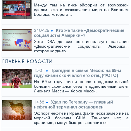
Между тем на пике эйфории от возможной
сделки века и «заключения мира на Ближнем
Востоке, которого…
Кто же такие «Демократические
24.07.26
социалисты Америки»?
Хотя DSA до сих пор использует название
«Демократические социалисты Америки»,
которое когда-то…
ГЛАВНЫЕ НОВОСТИ
Трагедия в семье Месси: на 69-м
15:01
году жизни скончался его отец (ФОТО)
На 69-м году жизни после продолжительной
болезни скончался отец и единственный агент
Лионеля Месси — Хорхе Месси.
Удар по Тегерану — главный
14:58
нефтяной терминал остановлен
Экспорт нефти из Ирана фактически замер из-за
морской блокады США. Танкеров нет, а
хранилища могут быстро заполниться.