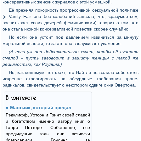
консервативных женских журналов с этой усмешкой.
Её прежняя покорность прогрессивной сексуальной политике
(в Vanity Fair она без колебаний заявила, что, «разумеется»,
воспитывает своих дочерей феминистками) говорит о том, что
она стала иконой консервативной повестки скорее случайно.
Но если она устоит под давлением извиниться за минуту
моральной ясности, то за это она заслуживает уважения.
(А если уж она действительно хочет, чтобы её считали
смелой – пусть заговорит в защиту женщин с такой же
решимостью, как Роулинг.)
Но, как минимум, тот факт, что Найтли позволила себе столь
искренне отреагировать на абсурдные требования транс-
радикалов, свидетельствует о некотором сдвиге окна Овертона.
В контексте
Мальчик, который предал
Рэдклифф, Уотсон и Гринт своей славой
и богатством именно автору книг о
Гарри Поттере. Собственно, все
предыдущие годы они всячески
благодарили Роулинг за