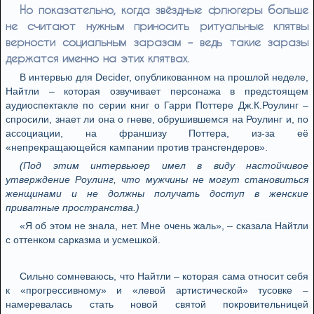
Но показательно, когда звёздные флюгеры больше
не считают нужным приносить ритуальные клятвы
верности социальным заразам – ведь такие заразы
держатся именно на этих клятвах.
В интервью для Decider, опубликованном на прошлой неделе,
Найтли – которая озвучивает персонажа в предстоящем
аудиоспектакле по серии книг о Гарри Поттере Дж.К.Роулинг –
спросили, знает ли она о гневе, обрушившемся на Роулинг и, по
ассоциации, на франшизу Поттера, из-за её
«непрекращающейся кампании против трансгендеров».
(Под этим интервьюер имел в виду настойчивое
утверждение Роулинг, что мужчины не могут становиться
женщинами и не должны получать доступ в женские
приватные пространства.)
«Я об этом не знала, нет. Мне очень жаль», – сказала Найтли
с оттенком сарказма и усмешкой.
Сильно сомневаюсь, что Найтли – которая сама относит себя
к «прогрессивному» и «левой артистической» тусовке –
намеревалась стать новой святой покровительницей