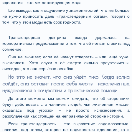
идеологии – это метастазирующая мода.
Его выводы, как и ощущение у знаменитостей, что им больше
не нужно приносить дань «трансгендерным богам», говорят о
том, что у этой моды есть срок годности.
Трансгендерная доктрина всегда держалась на
корпоративном предположении о том, что её нельзя ставить под
сомнение.
Она не выживет, если её начнут отвергать – или, ещё хуже,
высмеивать. Хотя слухи о её смерти сильно преувеличены,
очевидно, что она серьёзно ослабла.
Но это не значит, что она уйдёт тихо. Когда волна
сойдёт, она оставит после себя жертв – искалеченных,
нуждающихся в сочувствии и практической помощи.
До этого момента мы можем ожидать, что её сторонники
будут действовать с отчаянием людей, чья жизненная миссия
оказалась под угрозой – не просто исчезновения, а
разоблачения как стоящей на неправильной стороне истории.
Если трансгендерность – это выражение садомазохизма,
насилия над телом, которое не подчиняется идеологии, то и