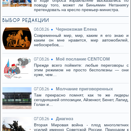
В ходе опроса израильтяне высказались по
поводу того, может ли Биньямин Нетаниягу
претендовать на кресло премьер-министра.
ВЫБОР РЕДАКЦИИ
Чернокожая Елена
08.08.26
Современный мир, мир, каким я его знаю и
каким он мне нравится, мир автомобилей,
небоскребов,…
Моё послание CENTCOM
07.08.26
Прежде всего поймите: любые переговоры с
этим режимом не просто бесполезны — они
хуже, чем…
Молчание приговоренных
07.08.26
Там прекрасно помнят, как те же лидеры
сегодняшней оппозиции, Айзенкот, Бенет, Лапид,
Голан и…
Диагноз
07.08.26
Вторая Мировая война - плод многолетних
усилий именно Советской России. Приходом к