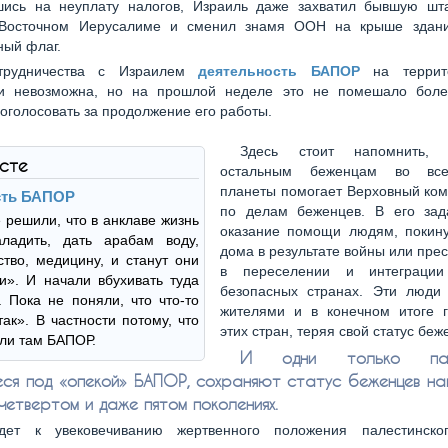
ись на неуплату налогов, Израиль даже захватил бывшую шта
Восточном Иерусалиме и сменил знамя ООН на крыше здани
ный флаг.
трудничества с Израилем
деятельность БАПОР
на террит
ки невозможна, но на прошлой неделе это не помешало бол
оголосовать за продолжение его работы.
Здесь стоит напомнить,
ксте
остальным беженцам во все
планеты помогает Верховный ко
сть БАПОР
по делам беженцев. В его зад
 решили, что в анклаве жизнь
оказание помощи людям, покин
ладить, дать арабам воду,
дома в результате войны или пре
ство, медицину, и станут они
в переселении и интеграци
». И начали вбухивать туда
безопасных странах. Эти люди 
.. Пока не поняли, что что-то
жителями и в конечном итоге 
так». В частности потому, что
этих стран, теряя свой статус беж
ли там БАПОР.
И одни только пале
еся под «опекой» БАПОР, сохраняют статус беженцев нав
четвертом и даже пятом поколениях.
дет к увековечиванию жертвенного положения палестинско