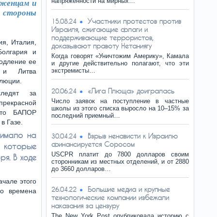
напряженности на мирных…
еженцам и
о стороны
Участники протестов против
15.08.24
Израиля, сжигающие флаги и
поддерживающие террористов,
ия, Италия,
доказывают правоту Нетаниягу
Болгария и
Когда говорят «Уничтожим Америку», Камала
родление ее
и другие действительно полагают, что эти
экстремисты…
 и Литва
олюции.
«Лига Плюща» доигралась
20.06.24
ледят за
Число заявок на поступление в частные
екрасной
школы из этого списка выросло на 10–15% за
что БАПОР
последний приемный…
в Газе.
нимало на
Взрыв ненависти к Израилю
30.04.24
финансируется Соросом
 которые
USCPR платит до 7800 долларов своим
ря. В ходе
сторонникам из местных отделений, и от 2880
до 3660 долларов…
ачале этого
Большие медиа и крупные
26.04.22
во времена
технологические компании избежали
наказания за цензуру
The New York Post опубликовала историю с