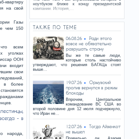
б-квартиру
ноутбуком ближе к концу президентской
я на свой
кампании. История,…
ории Газы
ТАКЖЕ ПО ТЕМЕ
ее чем 150
Ради этого
06.08.26
вовсе не обязательно
 что всем
разрушать страну
х уголках
Вы же те самые люди,
миссар ООН
которые столь настойчиво
утверждают, что решения БАГАЦа стоят
ачи входит
выше…
увшим свои
следований,
Ормузский
19.07.26
и в более
пролив вернулся в режим
становятся
блокады
гражданами
Впрочем, Центральное
енцев.
командование ВС США во
второй половине дня 12 июля подчеркнуло,
стинцы,
что Иран не…
сегда - в
Тогда Айзенкот
12.07.26
не вышел
го народа,
Правильно ли Азария