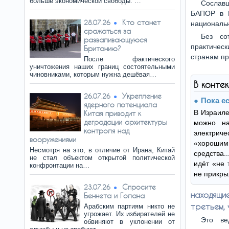
больше экономической свободы. …
Сославш
БАПОР в 
Кто станет
28.07.26
националь
сражаться за
Без со
разваливающуюся
практичес
Британию?
странам пр
После фактического
уничтожения наших границ состоятельными
чиновниками, которым нужна дешёвая…
В конте
Укрепление
26.07.26
Пока е
ядерного потенциала
В Израиле
Китая приводит к
деградации архитектуры
можно на
контроля над
электриче
вооружениями
«хорошими
Несмотря на это, в отличие от Ирана, Китай
средства.
не стал объектом открытой политической
идёт «не 
конфронтации на…
не прикры
Спросите
23.07.26
находящи
Беннета и Голана
третьем, 
Арабским партиям никто не
угрожает. Их избирателей не
Это ве
обвиняют в уклонении от