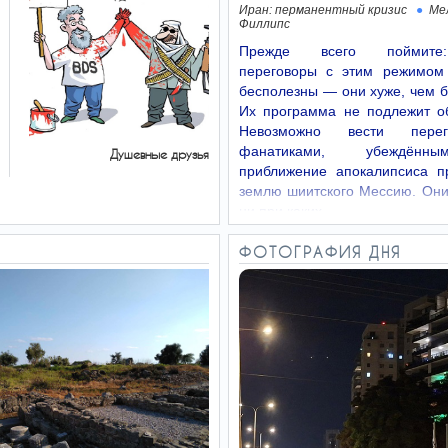
Иран: перманентный кризис
Ме
Филлипс
Прежде всего поймит
переговоры с этим режимом
бесполезны — они хуже, чем 
Их программа не подлежит о
Невозможно вести пере
фанатиками, убеждённ
Душевные друзья
приближение апокалипсиса п
землю шиитского Мессию. Они
ни при каких…
ФОТОГРАФИЯ ДНЯ