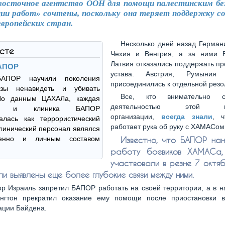
осточное агентство ООН для помощи палестинским б
ции работ» сочтены, поскольку она теряет поддержку с
европейских стран.
Несколько дней назад Герман
ксте
Чехия и Венгрия, а за ними 
Латвия отказались поддержать п
БАПОР
устава. Австрия, Румыния
АПОР научили поколения
присоединились к отдельной рез
азы ненавидеть и убивать
Все, кто внимательно с
По данным ЦАХАЛа, каждая
деятельностью этой пр
ца и клиника БАПОР
организации,
всегда знали
, 
алась как террористический
работает рука об руку с ХАМАСом 
клинический персонал являлся
менно и личным составом
Известно, что БАПОР на
работу боевиков ХАМАСа,
участвовали в резне 7 октяб
и выявлены еще более глубокие связи между ними.
ор Израиль запретил БАПОР работать на своей территории, а в н
нгтон прекратил оказание ему помощи после приостановки 
ации Байдена.