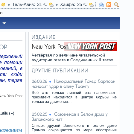
Тель-Авив
31
Хайфа
25
ИЗДАНИЕ
New York Post
ПОР
Четвёртая по величине читательской
Верховный
аудитории газета в Соединенных Штатах
ие помощи
ований, в
ДРУГИЕ ПУБЛИКАЦИИ
Эти люди
ан, теряя
Ненормальный Такер Карлсон
26.03.26
наносит удар в спину Трампу
Всё это только лишний раз напоминает:
New York Post
президент находится в центре борьбы не
только за движение…
tilus»)
Союзников в Белом доме у
25.02.25
Зеленского нет
Список друзей Зеленского в Белом доме
азванием
Трампа сокращается по мере обострения