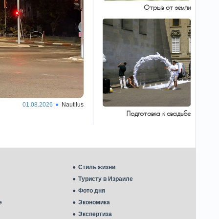
повышает риск войны -
Отрыв от земли
заявление ACA
Разрабатываемая Пентагоном новая ядерная
стратегия, предполагающая расширение
возможностей применения тактического
ядерного оружия, может привести к
дестабилизации международной
безопасности. В…
Три пожара за
10:36
минуты в Рамат-Гане:
подозрение на поджог
01.08.2026
Nautilus
Следователь по пожарам
Подготовка к свадьбе
усмотрел связь между происшествиями,
материалы передали полиции.
12-летний
10:26
израильский мальчик
Амитай Перл удивил посла
Стиль жизни
США в Иерусалиме
Туристу в Израиле
В посольстве США в Иерусалиме состоялась
встреча между послом Майком Хакаби и 12-
Фото дня
летним Амитаем Перлом из Атлита,
страдающим аутизмом. Продемонстрировав
е
Экономика
глубокие знания в области истории и…
Экспертиза