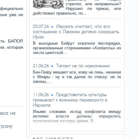
стрелял, или неправильно?
официально
Нарушил ли приказ, или
действовал правильно, по…
 они уже не
Израиль считает, что его
05.07.26
соглашение с Ливаном должно сокрушить
Иран
сть БАПОР,
В выходные Бейрут охватили беспорядки,
ии, которая
организованные сторонниками «Хизбаллы» из
числа шиитской…
Талант не по назначению
21.06.26
Бен-Гвиру мешают все, кому не лень, начиная
с Миары - ну и так далее по списку: не те
законы,…
Представитель культуры
11.06.26
призывает к военному перевороту в
Израиле
Иными словами, исход конфликта между
овсе не
ветвями власти должны определять
политические взгляды армии. В…
трану