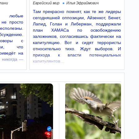
Многие настороженно
лани
Еврейский мир
Илья Эфраймович
относятся к рыбным
Там прекрасно помнят, как те же лидеры
консервам, считая их менее полезными, чем
е: любые
свежая или замороженная рыба. Однако
сегодняшней оппозиции, Айзенкот, Бенет,
диетологи отмечают, что некоторые виды
 не просто
Лапид, Голан и Либерман, поддержали
консервированной рыбы способны стать…
бесполезны.
план ХАМАСа по освобождению
бсуждению.
заложников, согласившись фактически на
Эр-Рияд под
10:44
говоры с
капитуляцию. Вот и сидят террористы
ударом – закрыты
ыми, что
относительно тихо. Ждут выборов. И
аэропорты, ПВО
риведёт на
прихода к власти потенциальных
приводятся в готовность
 никогда —
капитулянтов…
На фоне массированных
ракетных и дроновых атак хуситов по
саудовским объектам Эр-Рияд отвечает
ударами.
Полезный перекус
10:41
для сердца и мозга –
свойства грецких орехов
Регулярное употребление
грецких орехов снижает риск сердечно-
сосудистых заболеваний и укрепляет
иммунную систему.
Новая ядерная
10:39
стратегия Пентагона