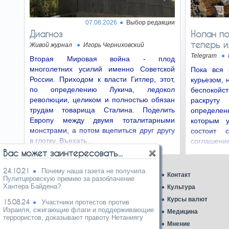
американцев младше 30 лет…
07.08.2026
Выбор редакции
Слухи о замене канцлера
25.06.26
Диагноз
Нолан по
Мерца: счастливого финала не будет
теперь и
Живой журнал
Игорь Черниховский
есколько дней в Берлине ходят слухи, что
Мерц может быть смещен с поста канцлера.
Telegram
Вторая Мировая война - плод
Все это полнейшая…
многолетних усилий именно Советской
Пока вся 
России. Приходом к власти Гитлер, этот,
курьезом, 
«Сделка» без ответа
23.06.26
по определению Лукича, ледокол
беспокой
Пока что ни на один из ключевых вопросов,
революции, целиком и полностью обязан
раскруту
ставших поводом для начала военной
операции, ответа нет.…
трудам товарища Сталина. Поделить
определе
Европу между двумя тоталитарными
которым 
монстрами, а потом вцепиться друг другу
Талант не по назначению
состоит 
21.06.26
в глотку. Въехать…
соглашен
Бен-Гвиру мешают все, кому не лень, начиная
с Миары - ну и так далее по списку: не те
эксплуата
Вас может заинтересовать...
законы,…
24.10.21
Почему наша газета не получила
Главная
Контакт
Ученые разгадали загадку
Пулитцеровскую премию за разоблачение
18.06.26
Хантера Байдена?
«инопланетного стекла» Тутанхамона
Аналитика
Культура
Ученые считают, что циркон сохранил
Ближний Восток
Курсы валют
15.08.24
Участники протестов против
свидетельства экстремальной жары и
Израиля, сжигающие флаги и поддерживающие
Газеты
Медицина
быстрого охлаждения, которые…
террористов, доказывают правоту Нетаниягу
Карикатура дня
Мнение