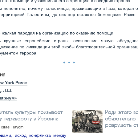
 его к помощи и узаконивая его сегрегацию в соседних странах.
м непонятно, почему палестинцы, проживающие в Газе, которая 
территорией Палестины, до сих пор остаются беженцами. Разве
 жалкая пародия на организацию по оказанию помощи.
ь крупные европейские страны, осознавшие явную абсурдно
движение по ликвидации этой якобы благотворительной организац
рументом террора.
* * *
ия
w York Post»
: Л.Ш.
ляриум»
итель культуры призывает
Ради этого в
му перевороту в Израиле
обязательно
разрушать с
Israel Hayom
вами, исход конфликта между