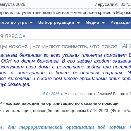
 августа 2026
Иерусалим
30
чера до утра
Выбор редакции
Медиа
Редакция
Я ПРЕССА
цы наконец начинают понимать, что такое БА
альным беженцам во всех уголках планеты помогает 
 ООН по делам беженцев. В его задачи входит оказан
окинувшим свои дома в результате войны или преслед
ении и интеграции в более безопасных странах. 
ся жителями и в конечном итоге гражданами этих стр
тус беженцев.
15.01.2026
Мировая пресса
Ближний Восток
 - жалкая пародия на организацию по оказанию помощи
ив: инсталляция, посвящённая похищенным 07.10.2023. (Фото: «Nau
е, дни террористической организации под гордым н