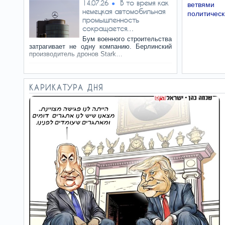
В то время как
14.07.26
ветвями 
немецкая автомобильная
политическ
промышленность
сокращается…
Бум военного строительства
затрагивает не одну компанию. Берлинский
производитель дронов Stark…
Тогда Айзенкот
12.07.26
не вышел
КАРИКАТУРА ДНЯ
Правильно ли Азария
стрелял, или неправильно?
Нарушил ли приказ, или
действовал правильно, по…
Вельможа,
09.07.26
юморист и правдоруб
Он футболист, флейтист и
актер. И он пишет историю
чемпионата мира с
царственным достоинством…
Как Трамп отменил красную
07.07.26
карточку
Скандал вызвало то, что дисквалификация