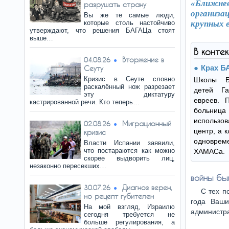
«Ближнев
разрушать страну
организа
Вы же те самые люди,
которые столь настойчиво
крупных 
утверждают, что решения БАГАЦа стоят
выше…
В конте
Вторжение в
04.08.26
Крах 
Сеуту
Кризис в Сеуте словно
Школы Б
раскалённый нож разрезает
детей Г
эту диктатуру
евреев. 
кастрированной речи. Кто теперь…
больни
использов
Миграционный
02.08.26
центр, а 
кризис
одновре
Власти Испании заявили,
что постараются как можно
ХАМАСа.
скорее выдворить лиц,
незаконно пересекших…
войны был
Диагноз верен,
30.07.26
С тех п
но рецепт губителен
года Ваши
На мой взгляд, Израилю
администр
сегодня требуется не
больше регулирования, а