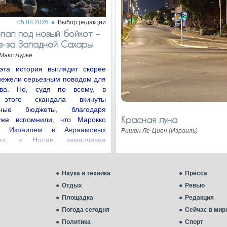
05.08.2026
Выбор редакции
пал под новый бойкот −
з‑за Западной Сахары
Макс Лурье
эта история выглядит скорее
нежели серьезным поводом для
ства. Но, судя по всему, в
 этого скандала вкинуты
нные бюджеты, благодаря
Красная луна
уже вспомнили, что Марокко
с Израилем в Авраамовых
Ришон Ле-Цион (Израиль)
иях, а Нолан, замалчивая
цию…
Наука и техника
Пресса
Отдых
Ревью
Площадка
Редакция
Погода сегодня
Сейчас в мир
Политика
Спорт