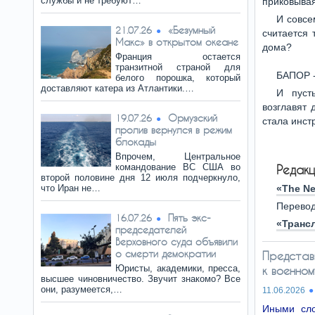
службы и не требуют…
приковывая
И совсе
«Безумный
21.07.26
считается 
Макс» в открытом океане
дома?
Франция остается
транзитной страной для
БАПОР -
белого порошка, который
доставляют катера из Атлантики.…
И пуст
возглавят 
Ормузский
19.07.26
стала инст
пролив вернулся в режим
блокады
Впрочем, Центральное
командование ВС США во
Редакц
второй половине дня 12 июля подчеркнуло,
что Иран не…
«The Ne
Перевод
Пять экс-
16.07.26
«Транс
председателей
Верховного суда объявили
о смерти демократии
Представ
Юристы, академики, пресса,
к военно
высшее чиновничество. Звучит знакомо? Все
они, разумеется,…
11.06.2026
Иными сло