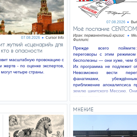
07.08.2026
Вы
Моё послание CENTCOM
Иран: перманентный кризис
Ме
07.08.2026
Cursor Info
Филлипс
ит жуткий «сценарий» для
Прежде всего поймит
 кто в опасности
переговоры с этим режимом
овит масштабную провокацию с
бесполезны — они хуже, чем 
 жертв - по оценке экспертов,
Их программа не подлежит о
 могут четыре страны.
Невозможно вести пере
фанатиками, убеждённ
приближение апокалипсиса п
землю шиитского Мессию. Они
ни при каких…
МНЕНИЕ