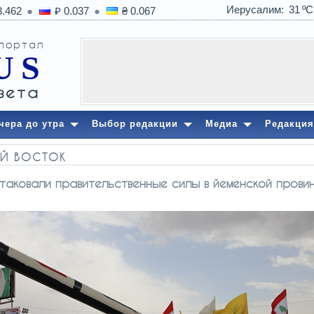
Иерусалим
31
3.462
₽ 0.037
₴ 0.067
 портал
US
вета
чера до утра
Выбор редакции
Медиа
Редакция
Й ВОСТОК
таковали правительственные силы в йеменской прови