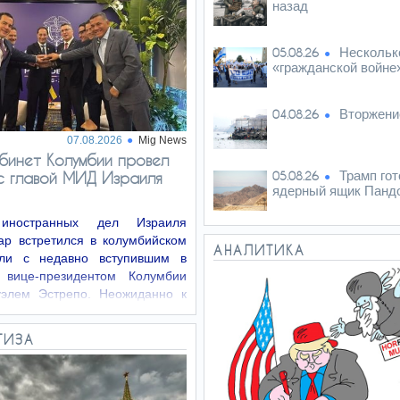
назад
Нескольк
05.08.26
«гражданской войн
Вторжени
04.08.26
07.08.2026
Mig News
бинет Колумбии провел
Трамп гот
с главой МИД Израиля
05.08.26
ядерный ящик Панд
иностранных дел Израиля
ар встретился в колумбийском
АНАЛИТИКА
али с недавно вступившим в
 вице-президентом Колумбии
элем Эстрепо. Неожиданно к
ам…
ТИЗА