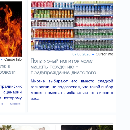
07.08.2026
Cursor Info
Cursor Info
Популярный напиток может
ле в
мешать похудению -
ровали
предупреждение диетолога
Многие выбирают его вместо сладкой
тралийских
газировки, не подозревая, что такой выбор
 сценарий
может помешать избавиться от лишнего
о которому
веса.
ир может