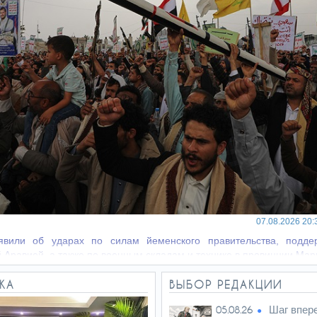
07.08.2026 20:
явили об ударах по силам йеменского правительства, подде
 Аравией, а также по военным складам и технике в провинции Мар
КА
ВЫБОР РЕДАКЦИИ
Шаг впер
05.08.26