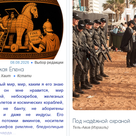
08.08.2026
Выбор редакции
жая Елена
 Хаит
Кстати
й мир, мир, каким я его знаю
 он мне нравится, мир
лей, небоскребов, железных
олетов и космических кораблей,
и не банту, не аборигены
и и даже не индусы. Его
Под надёжной охраной
 потомки викингов, носители
 мифов римляне, бледнолицые
Тель-Авив (Израиль)
ичарда…