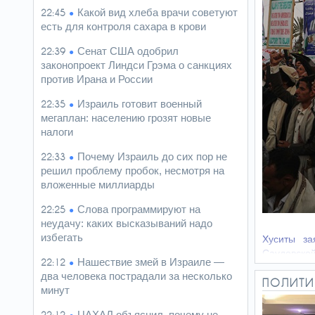
Какой вид хлеба врачи советуют
22:45
есть для контроля сахара в крови
Сенат США одобрил
22:39
законопроект Линдси Грэма о санкциях
против Ирана и России
Израиль готовит военный
22:35
мегаплан: населению грозят новые
налоги
Почему Израиль до сих пор не
22:33
решил проблему пробок, несмотря на
вложенные миллиарды
Слова программируют на
22:25
неудачу: каких высказываний надо
избегать
Хуситы за
Саудовской
Нашествие змей в Израиле —
22:12
два человека пострадали за несколько
ПОЛИТИ
минут
ЦАХАЛ объяснил, почему не