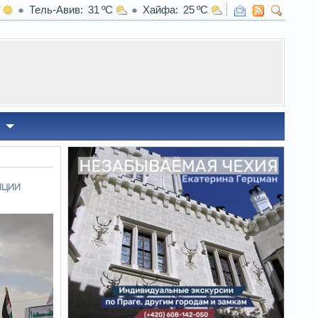
Тель-Авив
31
Хайфа
25
22:45
Какой вид хлеба врачи советую
нции