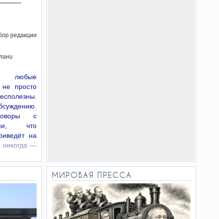
бор редакции
лани
е: любые
 не просто
бесполезны.
бсуждению.
говоры с
ыми, что
риведёт на
 никогда —
МИРОВАЯ ПРЕССА