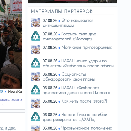
МАТЕРИАЛЫ ПАРТНЁРОВ
Это называется
07.08.26
антисемитизмом
Гофман снял двух
07.08.26
руководителей «Мосада»:
перестановки…
Молчание приговоренных
07.08.26
ЦАХАЛ нанес удары по
07.08.26
объектам «Хизбаллы» после гибели
двух…
Социалисты
06.08.26
обнародовали свои планы
ЦАХАЛ: «Хизбалла»
06.08.26
30
NewsRu
превратила деревни юга Ливана в
сеть…
рживаемого
Как жить после этого?!
06.08.26
иб.
На юге Ливана погибли
06.08.26
двое резервистов ЦАХАЛа,
четверо…
ед и два
Чрезвычайное положение
05.08.26