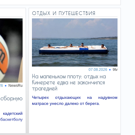
ОТДЫХ И ПУТЕШЕСТВИЯ
07.08.2026
9tv
На маленьком плоту: отдых на
Кинерете едва не закончился
26
NewsRu
трагедией
Четырех отдыхающих на надувном
 сборную
матрасе унесло далеко от берега.
 кадетский
скетболу