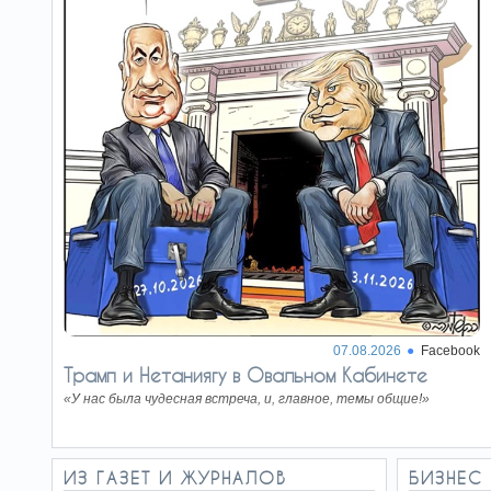
Эмоциональная встреча Эяля
18:51
Замира с дочерью погибшего
подчиненного
Певец Авишай Леви погиб в ДТП
18:45
в Иерусалиме
07.08.2026
Facebook
Трамп и Нетаниягу в Овальном Кабинете
«У нас была чудесная встреча, и, главное, темы общие!»
ИЗ ГАЗЕТ И ЖУРНАЛОВ
БИЗНЕС