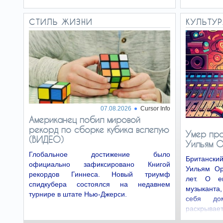
СТИЛЬ ЖИЗНИ
КУЛЬТУ
07.08.2026
Cursor Info
Американец побил мировой
рекорд по сборке кубика вслепую
Умер пр
(ВИДЕО)
Уильям 
Глобальное достижение было
Британск
официально зафиксировано Книгой
Уильям Ор
рекордов Гиннеса. Новый триумф
лет. О е
спидкубера состоялся на недавнем
музыканта,
турнире в штате Нью-Джерси.
себя до
раскрывает