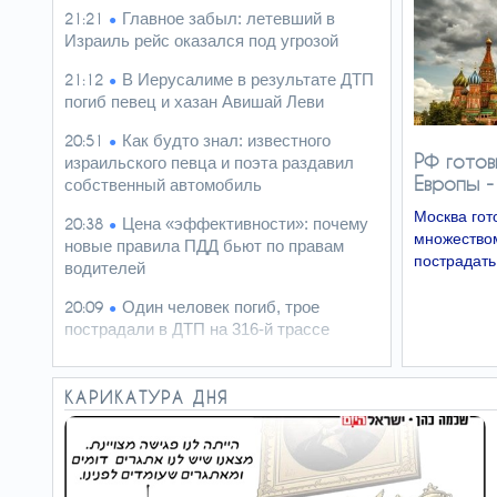
Главное забыл: летевший в
21:21
Израиль рейс оказался под угрозой
В Иерусалиме в результате ДТП
21:12
погиб певец и хазан Авишай Леви
Как будто знал: известного
20:51
РФ готов
израильского певца и поэта раздавил
Европы -
собственный автомобиль
Москва гот
Цена «эффективности»: почему
20:38
множеством
новые правила ПДД бьют по правам
пострадать
водителей
Один человек погиб, трое
20:09
пострадали в ДТП на 316-й трассе
Пожилой водитель и погибшая
19:31
Диана: появилась видеосъемка
КАРИКАТУРА ДНЯ
автобусного ДТП в Ашкелоне
В Ашдоде перевернулся
19:12
квадроцикл: двое детей получили
тяжелые травмы