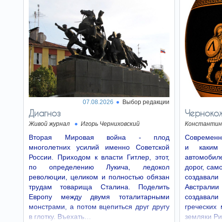
07.08.2026
Выбор редакции
Диагноз
Черноко
Живой журнал
Игорь Черниховский
Константин
Вторая Мировая война - плод
Современны
многолетних усилий именно Советской
и каким
России. Приходом к власти Гитлер, этот,
автомоби
по определению Лукича, ледокол
дорог, сам
революции, целиком и полностью обязан
создавал
трудам товарища Сталина. Поделить
Австрали
Европу между двумя тоталитарными
создавали
монстрами, а потом вцепиться друг другу
греческих
в глотку. Въехать…
земляки Р