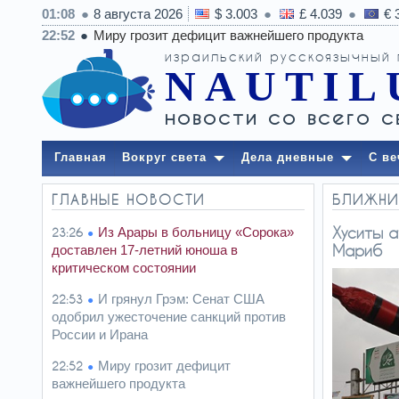
01:08
8 августа 2026
$ 3.003
£ 4.039
€ 
израильский русскоязычный
NAUTIL
новости со всего с
Главная
Вокруг света
Дела дневные
С ве
ГЛАВНЫЕ НОВОСТИ
БЛИЖНИ
Хуситы а
Из Арары в больницу «Сорока»
23:26
Мариб
доставлен 17-летний юноша в
критическом состоянии
И грянул Грэм: Сенат США
22:53
одобрил ужесточение санкций против
России и Ирана
Миру грозит дефицит
22:52
важнейшего продукта