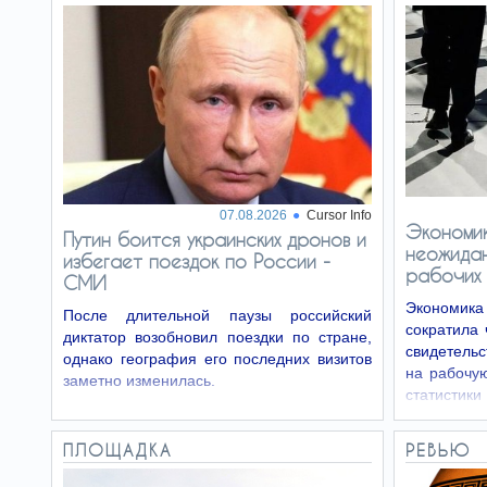
07.08.2026
Cursor Info
Экономи
Путин боится украинских дронов и
неожида
избегает поездок по России -
рабочих
СМИ
Экономик
После длительной паузы российский
сократила 
диктатор возобновил поездки по стране,
свидетельс
однако география его последних визитов
на рабочу
заметно изменилась.
статисти
рабочих м
ПЛОЩАДКА
РЕВЬЮ