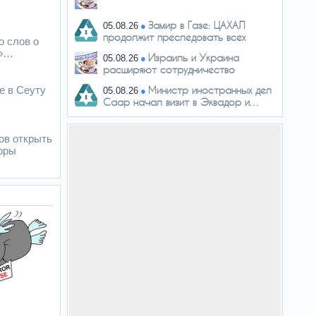
Замир в Газе: ЦАХАЛ
05.08.26
продолжит преследовать всех
о слов о
причастных…
е»…
Израиль и Украина
05.08.26
расширяют сотрудничество
е в Сеуту
Министр иностранных дел
05.08.26
Саар начал визит в Эквадор и…
Жизнь после Сталина
04.08.26
ов открыть
оры
ЦАХАЛ представил
05.08.26
расследование теракта, в котором
погибли…