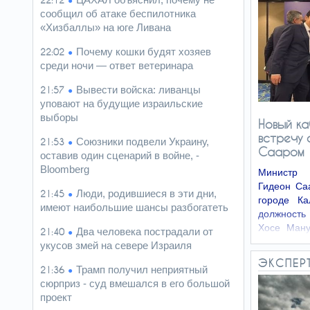
22:12
сообщил об атаке беспилотника
«Хизбаллы» на юге Ливана
Почему кошки будят хозяев
22:02
среди ночи — ответ ветеринара
Вывести войска: ливанцы
21:57
уповают на будущие израильские
выборы
Новый ка
встречу 
Союзники подвели Украину,
21:53
Сааром
оставив один сценарий в войне, -
Bloomberg
Министр 
Гидеон Са
Люди, родившиеся в эти дни,
21:45
городе К
имеют наибольшие шансы разбогатеть
должность
Хосе Ману
Два человека пострадали от
21:40
переговор
укусов змей на севере Израиля
ЭКСПЕР
Трамп получил неприятный
21:36
сюрприз - суд вмешался в его большой
проект