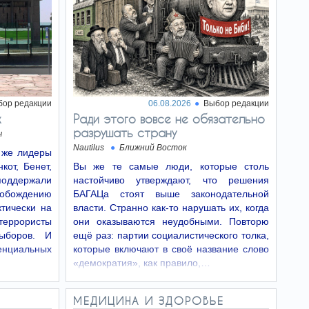
бор редакции
06.08.2026
Выбор редакции
х
Ради этого вовсе не обязательно
разрушать страну
ч
Nautilus
Ближний Восток
е же лидеры
кот, Бенет,
Вы же те самые люди, которые столь
поддержали
настойчиво утверждают, что решения
бождению
БАГАЦа стоят выше законодательной
ктически на
власти. Странно как-то нарушать их, когда
террористы
они оказываются неудобными. Повторю
ыборов. И
ещё раз: партии социалистического толка,
циальных
которые включают в своё название слово
«демократия», как правило,…
МЕДИЦИНА И ЗДОРОВЬЕ