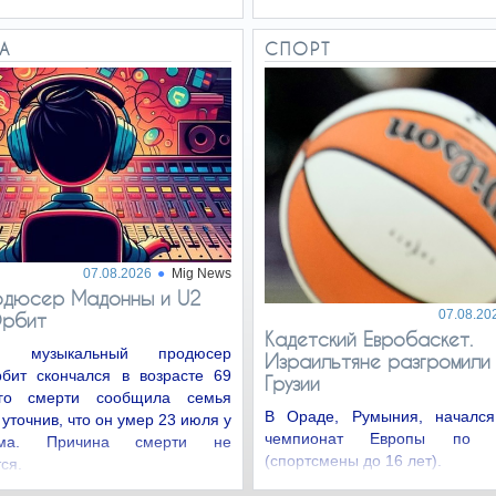
РА
СПОРТ
07.08.2026
Mig News
одюсер Мадонны и U2
07.08.20
Орбит
Кадетский Евробаскет.
ий музыкальный продюсер
Израильтяне разгромили
бит скончался в возрасте 69
Грузии
го смерти сообщила семья
В Ораде, Румыния, начался
 уточнив, что он умер 23 июля у
чемпионат Европы по ба
ма. Причина смерти не
(спортсмены до 16 лет).
ся.