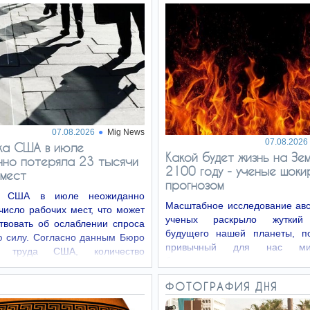
07.08.2026
Mig News
07.08.2026
ка США в июле
Какой будет жизнь на Зем
нно потеряла 23 тысячи
2100 году - ученые шоки
 мест
прогнозом
а США в июле неожиданно
Масштабное исследование авс
число рабочих мест, что может
ученых раскрыло жуткий
твовать об ослаблении спроса
будущего нашей планеты, п
ю силу. Согласно данным Бюро
привычный для нас м
ки труда США, количество
безвозвратно исчезнуть.
ест вне…
ФОТОГРАФИЯ ДНЯ