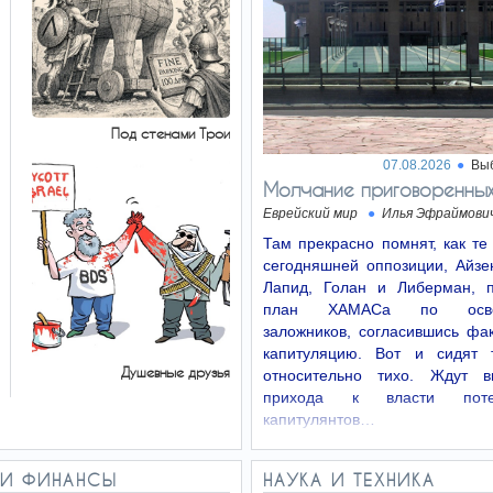
Под стенами Трои
07.08.2026
Вы
Молчание приговоренны
Еврейский мир
Илья Эфраймови
Там прекрасно помнят, как т
сегодняшней оппозиции, Айзен
Лапид, Голан и Либерман, 
план ХАМАСа по осво
заложников, согласившись фа
капитуляцию. Вот и сидят 
Душевные друзья
относительно тихо. Ждут в
прихода к власти потен
капитулянтов…
 И ФИНАНСЫ
НАУКА И ТЕХНИКА