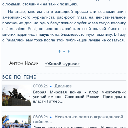
с людьми, стоящими на таких позициях.
Не знаю, многим ли в западной прессе эти воспоминания
американского журналиста раскроют глаза на действительное
положение дел, но одно безусловно: опубликовав такую колонку
в Jerusalem Post, он честно заработал свой волчий билет во
многих изданиях, пишущих на ближневосточную тематику. В Газу
с Рамаллой ему тоже после этой публикации лучше не соваться.
* * *
Антон Носик
«Живой журнал»
ВСЁ ПО ТЕМЕ
Диагноз
07.08.26
Вторая Мировая война - плод многолетних
усилий именно Советской России. Приходом к
власти Гитлер,…
Несколько слов о «гражданской
05.08.26
войне»…
Левые получат по первое число. И левые это