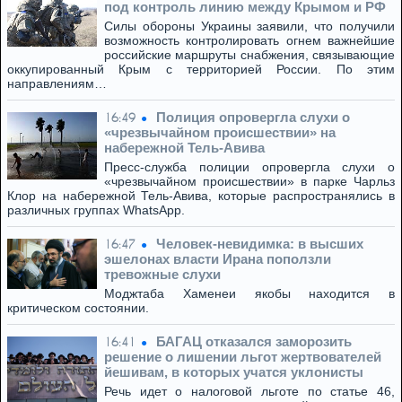
под контроль линию между Крымом и РФ
Силы обороны Украины заявили, что получили
возможность контролировать огнем важнейшие
российские маршруты снабжения, связывающие
оккупированный Крым с территорией России. По этим
направлениям…
Полиция опровергла слухи о
16:49
«чрезвычайном происшествии» на
набережной Тель-Авива
Пресс-служба полиции опровергла слухи о
«чрезвычайном происшествии» в парке Чарльз
Клор на набережной Тель-Авива, которые распространялись в
различных группах WhatsApp.
Человек-невидимка: в высших
16:47
эшелонах власти Ирана поползли
тревожные слухи
Моджтаба Хаменеи якобы находится в
критическом состоянии.
БАГАЦ отказался заморозить
16:41
решение о лишении льгот жертвователей
йешивам, в которых учатся уклонисты
Речь идет о налоговой льготе по статье 46,