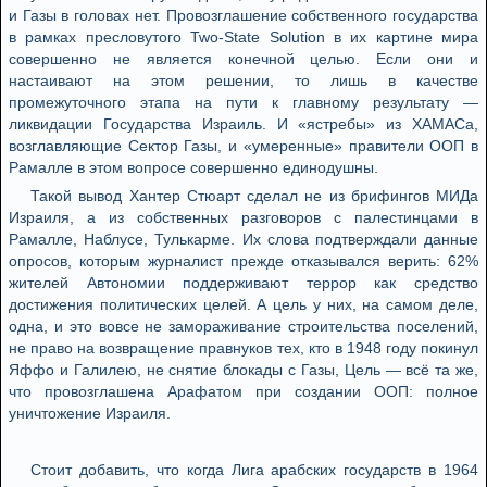
и Газы в головах нет. Провозглашение собственного государства
в рамках пресловутого Two-State Solution в их картине мира
совершенно не является конечной целью. Если они и
настаивают на этом решении, то лишь в качестве
промежуточного этапа на пути к главному результату —
ликвидации Государства Израиль. И «ястребы» из ХАМАСа,
возглавляющие Сектор Газы, и «умеренные» правители ООП в
Рамалле в этом вопросе совершенно единодушны.
Такой вывод Хантер Стюарт сделал не из брифингов МИДа
Израиля, а из собственных разговоров с палестинцами в
Рамалле, Наблусе, Тулькарме. Их слова подтверждали данные
опросов, которым журналист прежде отказывался верить: 62%
жителей Автономии поддерживают террор как средство
достижения политических целей. А цель у них, на самом деле,
одна, и это вовсе не замораживание строительства поселений,
не право на возвращение правнуков тех, кто в 1948 году покинул
Яффо и Галилею, не снятие блокады с Газы, Цель — всё та же,
что провозглашена Арафатом при создании ООП: полное
уничтожение Израиля.
Стоит добавить, что когда Лига арабских государств в 1964