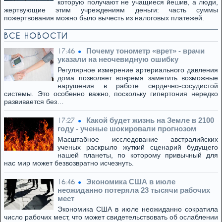
которую получают не учащиеся йешив, а люди,
жертвующие этим учреждениям деньги: часть суммы
пожертвования можно было вычесть из налоговых платежей.
ВСЕ НОВОСТИ
Почему тонометр «врет» - врачи
17:46
указали на неочевидную ошибку
Регулярное измерение артериального давления
дома позволяет вовремя заметить возможные
нарушения в работе сердечно-сосудистой
системы. Это особенно важно, поскольку гипертония нередко
развивается без…
Какой будет жизнь на Земле в 2100
17:27
году - ученые шокировали прогнозом
Масштабное исследование австралийских
ученых раскрыло жуткий сценарий будущего
нашей планеты, по которому привычный для
нас мир может безвозвратно исчезнуть.
Экономика США в июле
16:46
неожиданно потеряла 23 тысячи рабочих
мест
Экономика США в июле неожиданно сократила
число рабочих мест, что может свидетельствовать об ослаблении