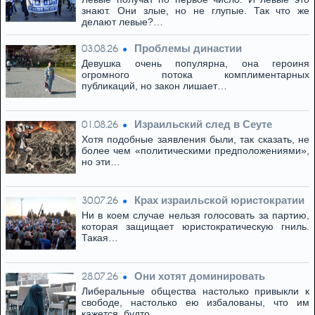
знают. Они злые, но не глупые. Так что же
делают левые?…
Проблемы династии
03.08.26
Девушка очень популярна, она героиня
огромного потока комплиментарных
публикаций, но закон лишает…
Израильский след в Сеуте
01.08.26
Хотя подобные заявления были, так сказать, не
более чем «политическими предположениями»,
но эти…
Крах израильской юристократии
30.07.26
Ни в коем случае нельзя голосовать за партию,
которая защищает юристократическую гниль.
Такая…
Они хотят доминировать
28.07.26
Либеральные общества настолько привыкли к
свободе, настолько ею избалованы, что им
кажется, будто…