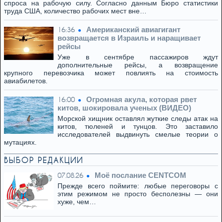
спроса на рабочую силу. Согласно данным Бюро статистики
труда США, количество рабочих мест вне…
Американский авиагигант
16:36
возвращается в Израиль и наращивает
рейсы
Уже в сентябре пассажиров ждут
дополнительные рейсы, а возвращение
крупного перевозчика может повлиять на стоимость
авиабилетов.
Огромная акула, которая рвет
16:00
китов, шокировала ученых (ВИДЕО)
Морской хищник оставлял жуткие следы атак на
китов, тюленей и тунцов. Это заставило
исследователей выдвинуть смелые теории о
мутациях.
ВЫБОР РЕДАКЦИИ
Моё послание CENTCOM
07.08.26
Прежде всего поймите: любые переговоры с
этим режимом не просто бесполезны — они
хуже, чем…