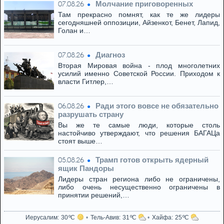
Молчание приговоренных
07.08.26
Там прекрасно помнят, как те же лидеры
сегодняшней оппозиции, Айзенкот, Бенет, Лапид,
Голан и…
Диагноз
07.08.26
Вторая Мировая война - плод многолетних
усилий именно Советской России. Приходом к
власти Гитлер,…
Ради этого вовсе не обязательно
06.08.26
разрушать страну
Вы же те самые люди, которые столь
настойчиво утверждают, что решения БАГАЦа
стоят выше…
Трамп готов открыть ядерный
05.08.26
ящик Пандоры
Лидеры стран региона либо не ограничены,
либо очень несущественно ограничены в
принятии решений,…
Иерусалим
30
Тель-Авив
31
Хайфа
25