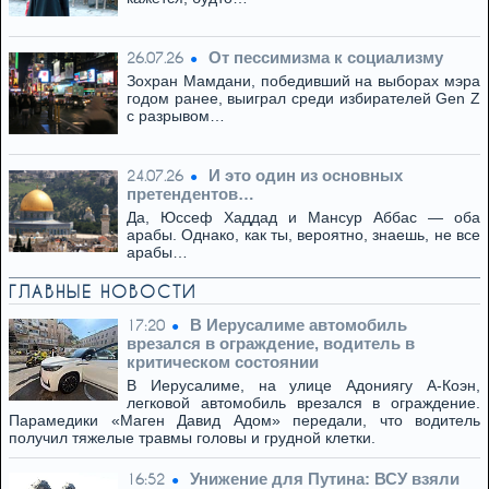
От пессимизма к социализму
26.07.26
Зохран Мамдани, победивший на выборах мэра
годом ранее, выиграл среди избирателей Gen Z
с разрывом…
И это один из основных
24.07.26
претендентов…
Да, Юссеф Хаддад и Мансур Аббас — оба
арабы. Однако, как ты, вероятно, знаешь, не все
арабы…
ГЛАВНЫЕ НОВОСТИ
В Иерусалиме автомобиль
17:20
врезался в ограждение, водитель в
критическом состоянии
В Иерусалиме, на улице Адониягу А-Коэн,
легковой автомобиль врезался в ограждение.
Парамедики «Маген Давид Адом» передали, что водитель
получил тяжелые травмы головы и грудной клетки.
Унижение для Путина: ВСУ взяли
16:52