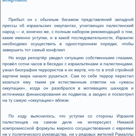
Прибыл он с обычным багажом представлений западной
прессы об израильских оккупантах, угнетающих палестинский
народ — и, конечно же, с полным набором рекомендаций о том,
какие именно уступки, и в какой последовательности, Израилю
необходимо осуществить в одностороннем порядке, чтобы
завершить тот самый конфликт.
Но когда репортёр увидел ситуацию собственными глазами,
провёл сотни часов в беседах с израильтянами и палестинцами,
узнал биографии террористов и их жертв, что-то в этой стройной
картине мира начало рушиться. Сам по себе террор перестал
казаться ему таким уж естественным ответом на «ужасы
оккупации», когда он разобрался в мотивациях шахидов и
источниках финансирования их подвигов, а заодно и посмотрел
на ту самую «оккупацию» вблизи.
По ходу выяснилось, что уступки со стороны Израиля
палестинцев на самом деле не интересуют. Никакой
компромиссной формулы мирного сосуществования с евреями
ни у политического руководства, ни у рядовых жителей Рамаллы