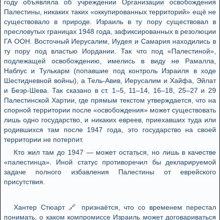
году объявляла об учреждении Организации освобождения
Палестины, никаких таких «оккупированных территорий» ещё не
существовало в природе. Израиль в ту пору существовал в
пресловутых границах 1948 года, зафиксированных в резолюции
ГА ООН. Восточный Иерусалим, Иудея и Самария находились в
ту пору под властью Иордании. Так что под «Палестиной»,
подлежащей освобождению, имелись в виду не Рамалла,
Наблус и Тулькарм (попавшие под контроль Израиля в ходе
Шестидневной войны), а Тель-Авив, Иерусалим и Хайфа, Эйлат
и Беэр-Шева. Так сказано в ст. 1–5, 11–14, 16–18, 25–27 и 29
Палестинской Хартии, где прямым текстом утверждается, что на
спорной территории после «освобождения» может существовать
лишь одно государство, и никаких евреев, приехавших туда или
родившихся там после 1947 года, это государство на своей
территории не потерпит.
Кто жил там до 1947 — может остаться, но лишь в качестве
«палестинца». Иной статус противоречил бы декларируемой
задаче полного избавления Палестины от еврейского
присутствия.
Хантер Стюарт
🔗
признаётся, что со временем перестал
понимать, о каком компромиссе Израиль может договариваться