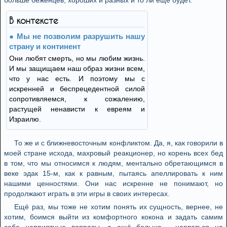
больше беженцев, хороших и разных и то ли ещё будет.
В контексте
Мы не позволим разрушить нашу
страну и континент
Они любят смерть, но мы любим жизнь.
И мы защищаем наш образ жизни всем,
что у нас есть. И поэтому мы с
искренней и беспрецедентной силой
сопротивляемся, к сожалению,
растущей ненависти к евреям и
Израилю.
То же и с ближневосточным конфликтом. Да, я, как говорили в
моей стране исхода, махровый реакционер, но корень всех бед
в том, что мы относимся к людям, ментально обретающимся в
веке эдак 15-м, как к равным, пытаясь апеллировать к ним
нашими ценностями. Они нас искренне не понимают, но
продолжают играть в эти игры в своих интересах.
Ещё раз, мы тоже не хотим понять их сущность, вернее, не
хотим, боимся выйти из комфортного кокона и задать самим