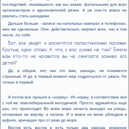
последствий, оказавшихся, как мы знаем, фатальными для всех
организаторов и вдохновителей резни. А уж они-то вовсе не
рвались стать шахидами.
Дальше больше - записи на нательных камерах и телефонах,
ими же сделанные. Они, действительно, меряют всех, нас в том
числе, по себе.
Вот, все увидят и восхитятся палестинскими героями.
Крутые, одно слово. А что, у вас разве не так? Ежели
вам кто-то не нравится, вы не сжигаете заживо его
детей?
Да, в общем, нет, как это вам, шахиды, не покажется
странным. И да, в первый момент мир содрогнулся от ужаса. Но
только в первый.
А потом всё пришло в «норму». Их норму, в соответствии всё
с той же леволиберальной методичкой. Просто, вдумайтесь ещё
раз, что происходит. Во всём мире нечисть выходит на улицы,
оплакивая не жертву, а палача. И я вовсе не виню ублюдков в
куфиях, кричащих про от реки до моря.
Восток есть восток и есть только два народа, искренне