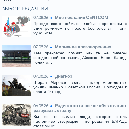
ВЫБОР РЕДАКЦИИ
Моё послание CENTCOM
07.08.26
Прежде всего поймите: любые переговоры с
этим режимом не просто бесполезны — они
хуже, чем…
Молчание приговоренных
07.08.26
Там прекрасно помнят, как те же лидеры
сегодняшней оппозиции, Айзенкот, Бенет, Лапид,
Голан и…
Диагноз
07.08.26
Вторая Мировая война - плод многолетних
усилий именно Советской России. Приходом к
власти Гитлер,…
Ради этого вовсе не обязательно
06.08.26
разрушать страну
Вы же те самые люди, которые столь
настойчиво утверждают, что решения БАГАЦа
стоят выше…