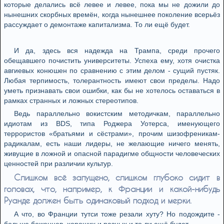
которые делались всё левее и левее, пока мы не дожили до
нынешних скорбных времён, когда нынешнее поколение всерьёз
рассуждает о демонтаже капитализма. То ли ещё будет.
И да, здесь вся надежда на Трампа, среди прочего
обещавшего почистить университеты. Успеха ему, хотя очистка
авгиевых конюшен по сравнению с этим делом - сущий пустяк.
Любая терпимость, толерантность имеют свои пределы. Надо
уметь признавать свои ошибки, как бы не хотелось оставаться в
рамках странных и ложных стереотипов.
Ведь параллельно вокистским методичкам, параллельно
идиотам из BDS, типа Роджера Уотерса, именующего
террористов «братьями и сёстрами», прочим шизофреникам-
радикалам, есть наши лидеры, не желающие ничего менять,
живущие в ложной и опасной парадигме общности человеческих
ценностей при различии культур.
Слишком всё запущено, слишком глубоко сидит в
головах, что, например, к Франции и какой-нибудь
Руанде должен быть одинаковый подход и мерки.
А что, во Франции тутси тоже резали хуту? Но подождите -