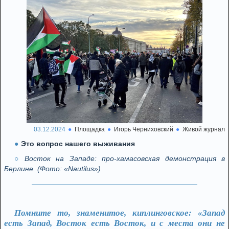
03.12.2024
Площадка
Игорь Черниховский
Живой журнал
Это вопрос нашего выживания
Восток на Западе: про-хамасовская демонстрация в
Берлине. (Фото: «Nautilus»)
Помните то, знаменитое, киплинговское: «Запад
есть Запад, Восток есть Восток, и с места они не