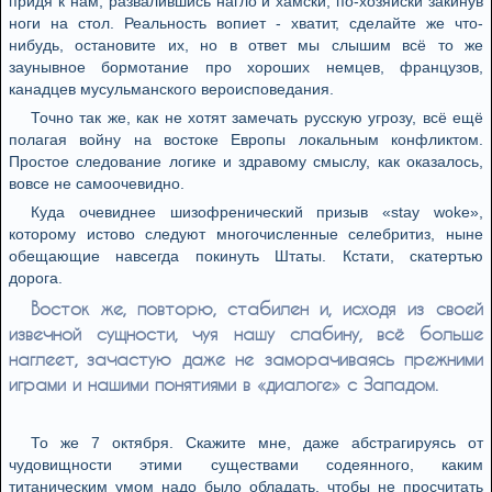
придя к нам, развалившись нагло и хамски, по-хозяйски закинув
ноги на стол. Реальность вопиет - хватит, сделайте же что-
нибудь, остановите их, но в ответ мы слышим всё то же
заунывное бормотание про хороших немцев, французов,
канадцев мусульманского вероисповедания.
Точно так же, как не хотят замечать русскую угрозу, всё ещё
полагая войну на востоке Европы локальным конфликтом.
Простое следование логике и здравому смыслу, как оказалось,
вовсе не самоочевидно.
Куда очевиднее шизофренический призыв «stay woke»,
которому истово следуют многочисленные селебритиз, ныне
обещающие навсегда покинуть Штаты. Кстати, скатертью
дорога.
Восток же, повторю, стабилен и, исходя из своей
извечной сущности, чуя нашу слабину, всё больше
наглеет, зачастую даже не заморачиваясь прежними
играми и нашими понятиями в «диалоге» с Западом.
То же 7 октября. Скажите мне, даже абстрагируясь от
чудовищности этими существами содеянного, каким
титаническим умом надо было обладать, чтобы не просчитать