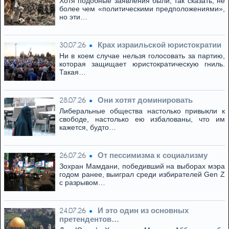
Хотя подобные заявления были, так сказать, не
более чем «политическими предположениями»,
но эти…
Крах израильской юристократии
30.07.26
Ни в коем случае нельзя голосовать за партию,
которая защищает юристократическую гниль.
Такая…
Они хотят доминировать
28.07.26
Либеральные общества настолько привыкли к
свободе, настолько ею избалованы, что им
кажется, будто…
От пессимизма к социализму
26.07.26
Зохран Мамдани, победивший на выборах мэра
годом ранее, выиграл среди избирателей Gen Z
с разрывом…
И это один из основных
24.07.26
претендентов…