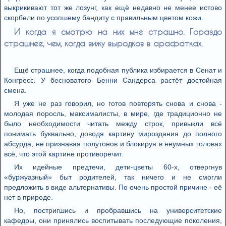
выкрикивают тот же лозунг, как ещё недавно не менее истово
скорбели по усопшему бандиту с правильным цветом кожи.
И когда я смотрю на них мне страшно. Гораздо
страшнее, чем, когда вижу выродков в арафатках.
Ещё страшнее, когда подобная публика избирается в Сенат и
Конгресс. У бесноватого Бенни Сандерса растёт достойная
смена.
Я уже не раз говорил, но готов повторять снова и снова -
молодая поросль, максималисты, в мире, где традиционно не
было необходимости читать между строк, привыкли всё
понимать буквально, доводя картину мироздания до полного
абсурда, не признавая полутонов и блокируя в неумных головах
всё, что этой картине противоречит.
Их идейные предтечи, дети-цветы 60-х, отвергнув
«буржуазный» быт родителей, так ничего и не смогли
предложить в виде альтернативы. По очень простой причине - её
нет в природе.
Но, постригшись и пробравшись на университетские
кафедры, они принялись воспитывать последующие поколения,