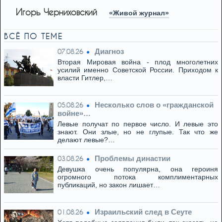
Игорь Черниховский
«Живой журнал»
ВСЁ ПО ТЕМЕ
Диагноз
07.08.26
Вторая Мировая война - плод многолетних
усилий именно Советской России. Приходом к
власти Гитлер,…
Несколько слов о «гражданской
05.08.26
войне»…
Левые получат по первое число. И левые это
знают. Они злые, но не глупые. Так что же
делают левые?…
Проблемы династии
03.08.26
Девушка очень популярна, она героиня
огромного потока комплиментарных
публикаций, но закон лишает…
Израильский след в Сеуте
01.08.26