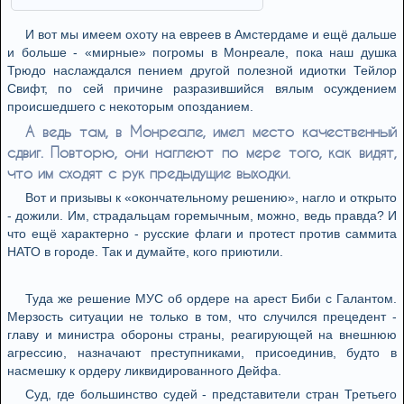
И вот мы имеем охоту на евреев в Амстердаме и ещё дальше
и больше - «мирные» погромы в Монреале, пока наш душка
Трюдо наслаждался пением другой полезной идиотки Тейлор
Свифт, по сей причине разразившийся вялым осуждением
происшедшего с некоторым опозданием.
А ведь там, в Монреале, имел место качественный
сдвиг. Повторю, они наглеют по мере того, как видят,
что им сходят с рук предыдущие выходки.
Вот и призывы к «окончательному решению», нагло и открыто
- дожили. Им, страдальцам горемычным, можно, ведь правда? И
что ещё характерно - русские флаги и протест против саммита
НАТО в городе. Так и думайте, кого приютили.
Туда же решение МУС об ордере на арест Биби с Галантом.
Мерзость ситуации не только в том, что случился прецедент -
главу и министра обороны страны, реагирующей на внешнюю
агрессию, назначают преступниками, присоединив, будто в
насмешку к ордеру ликвидированного Дейфа.
Суд, где большинство судей - представители стран Третьего