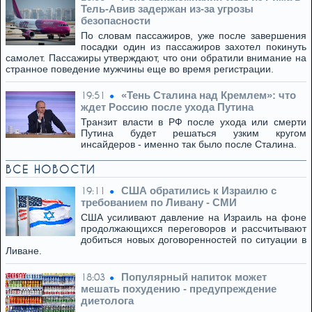
Тель-Авив задержан из-за угрозы
безопасности
По словам пассажиров, уже после завершения
посадки один из пассажиров захотел покинуть
самолет. Пассажиры утверждают, что они обратили внимание на
странное поведение мужчины еще во время регистрации.
«Тень Сталина над Кремлем»: что
19:51
ждет Россию после ухода Путина
Транзит власти в РФ после ухода или смерти
Путина будет решаться узким кругом
инсайдеров - именно так было после Сталина.
ВСЕ НОВОСТИ
США обратились к Израилю с
19:11
требованием по Ливану - СМИ
США усиливают давление на Израиль на фоне
продолжающихся переговоров и рассчитывают
добиться новых договоренностей по ситуации в
Ливане.
Популярный напиток может
18:03
мешать похудению - предупреждение
диетолога