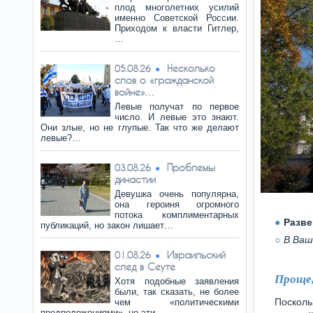
плод многолетних усилий
именно Советской России.
Приходом к власти Гитлер,
…
Несколько
05.08.26
слов о «гражданской
войне»…
Левые получат по первое
число. И левые это знают.
Они злые, но не глупые. Так что же делают
левые?…
Проблемы
03.08.26
династии
Девушка очень популярна,
она героиня огромного
потока комплиментарных
Разве
публикаций, но закон лишает…
В Ваш
Израильский
01.08.26
след в Сеуте
Проще,
Хотя подобные заявления
были, так сказать, не более
Посколь
чем «политическими
предположениями», но эти…