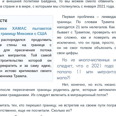
й и внешней политики Байдена, то мы можем смело обвинить 
в стране и в мире, с которыми мы столкнулись с января 2021 года.
Первая проблема – ликвид
ксте
границы. По словам Трампа
находится 21 млн нелегалов. Как
вики ХАМАС пытаются
бывает с Трампом, проверить ег
 границу Мексики с США
же сложно, как и поверить и
распорядился продолжить
исключено, что он прав, просто, 
ние стены на границе с
он не смог толком объяснить о
й для пресечения потока
свои цифры.
ных мигрантов. Той самой
Но из многочисленных и
строительство которой он
следует, что с 2021 года
рекратить и за саму идею,
н истово критиковал своего
попало 11 млн мигранто
енника Трампа.
мало?!
Нет, конечно, но есть нюанс
 после пересечения границы родились дети, которые автоматич
ими гражданами. Их следует включить в миграционный поток?
читать тех, кто перешел границу, не встретив на своем пути погр
ветственно, еще не посчитали. Сколько их?