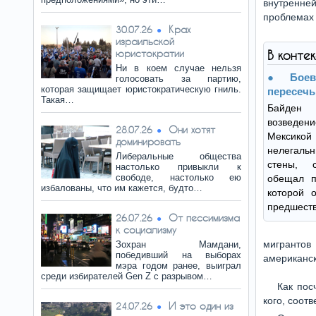
внутренне
проблемах 
Крах
30.07.26
израильской
юристократии
В конте
Ни в коем случае нельзя
Бое
голосовать за партию,
которая защищает юристократическую гниль.
пересечь
Такая…
Байден 
возведе
Они хотят
28.07.26
Мексико
доминировать
нелегаль
Либеральные общества
стены, 
настолько привыкли к
свободе, настолько ею
обещал п
избалованы, что им кажется, будто…
которой о
предшеств
От пессимизма
26.07.26
к социализму
мигрантов
Зохран Мамдани,
победивший на выборах
американск
мэра годом ранее, выиграл
среди избирателей Gen Z с разрывом…
Как пос
кого, соот
И это один из
24.07.26