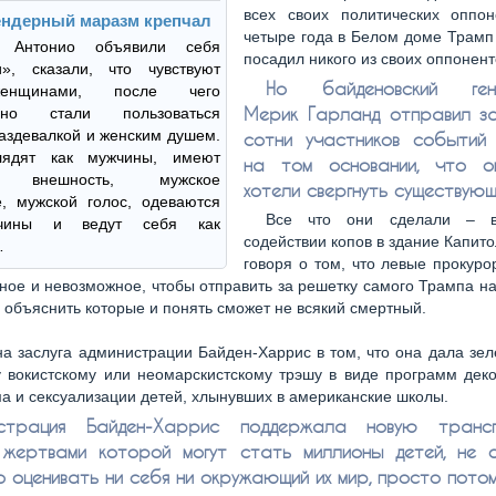
всех своих политических оппон
ендерный маразм крепчал
четыре года в Белом доме Трамп
 Антонио объявили себя
посадил никого из своих оппонент
и», сказали, что чувствуют
Но байденовский ген
енщинами, после чего
Мерик Гарланд отправил з
ойно стали пользоваться
аздевалкой и женским душем.
сотни участников событий
лядят как мужчины, имеют
на том основании, что о
ю внешность, мужское
хотели свергнуть существующ
, мужской голос, одеваются
Все что они сделали – 
чины и ведут себя как
содействии копов в здание Капито
…
говоря о том, что левые прокур
ное и невозможное, чтобы отправить за решетку самого Трампа н
 объяснить которые и понять сможет не всякий смертный.
а заслуга администрации Байден-Харрис в том, что она дала зе
 вокистскому или неомарскистскому трэшу в виде программ дек
а и сексуализации детей, хлынувших в американские школы.
истрация Байден-Харрис поддержала новую трансг
, жертвами которой могут стать миллионы детей, не 
о оценивать ни себя ни окружающий их мир, просто потом