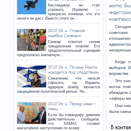
могла бы
Киссинджер не стал
угрожать Израилю —
индустри
прекрасно понимая, что это
ничего не даст. Вместо этого он…
комплекс
Сегодн
Главная
09.07.26
советских
ошибка Синвара
отношения
Синвар ответил своим
администра
грандиозным планом. Его
неокрепших
предпочтительный сценарий
предполагал внезапную…
Когда э
Почему Раола
07.07.26
выборов 2
находится под следствием
воровстве.
Сожаление, что нельзя
Это они
сбросить на Израиль
могла пов
ядерную бомбу, является
защищённой политической речью. Но…
убеждали с
«аферы век
Перед нами –
05.07.26
Они ник
лжец
была самым
Если бы командиру дивизии
действительно сообщили,
что ХАМАС готовит
В конте
масштабное наступление по всему…