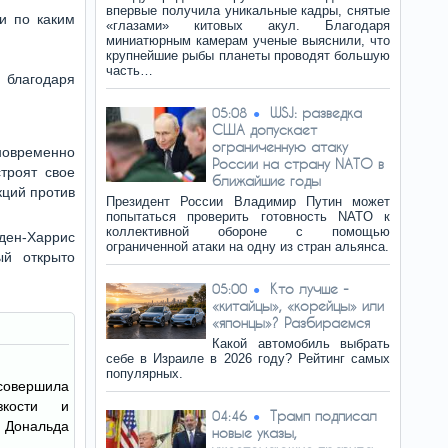
впервые получила уникальные кадры, снятые
и по каким
«глазами» китовых акул. Благодаря
миниатюрным камерам ученые выяснили, что
крупнейшие рыбы планеты проводят большую
часть…
 благодаря
WSJ: разведка
05:08
США допускает
ограниченную атаку
новременно
России на страну NATO в
троят свое
ближайшие годы
кций против
Президент России Владимир Путин может
попытаться проверить готовность NATO к
коллективной обороне с помощью
ден-Харрис
ограниченной атаки на одну из стран альянса.
ый открыто
Кто лучше -
05:00
«китайцы», «корейцы» или
«японцы»? Разбираемся
Какой автомобиль выбрать
себе в Израиле в 2026 году? Рейтинг самых
популярных.
вершила
зкости и
Трамп подписал
04:46
 Дональда
новые указы,