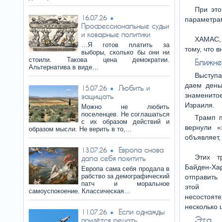
При эт
16.07.26
параметрам
Профессиональные судьи
и коварные политики
ХАМАС, 
…Я готов платить за
тому, что 
выборы, сколько бы они ни
стоили. Такова цена демократии.
Ближне
Альтернатива в виде…
Выступ
даем день
Любить и
15.07.26
знаменитое
защищать
Израиля.
Можно не любить
поселенцев. Не соглашаться
Трамп п
с их образом действий и
вернули «
образом мысли. Не верить в то,…
объявляет,
Европа снова
13.07.26
Этих т
дала себя похитить
Байден-Хар
Европа сама себя продала в
рабство за демографический
отправить
патч и моральное
этой к
самоуспокоение. Классическая…
несостоят
несколько 
Если однажды
11.07.26
Эта а
придётся решать…