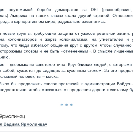
аря неутомимой борьбе демократов за DEI (разнообразие,
ость) Америка на наших глазах стала другой страной. Отношени
редь в корпоративном мире, радикально изменились.
 новые группы, требующие защиты от ужасов реальной жизни, 
на колонизаторов и жертв колониализма, на угнетателей и у
тому, что люди избегают общения друг с другом, чтобы случайно
еосторожным словом и не быть «отмененным». В смысле лишенным
анию.
ие – двоемыслие советское типа. Круг близких людей, с которым
 собой, сужается до сидящих за кухонным столом. За его преде
 сложный человек, ты – маска.
ыло бы продолжить список претензий к администрации Байден-
 недостаточно, чтобы отказаться от продления дороги к светлому 
* * *
 Ярмолинец
л Вадима Ярмолинца»