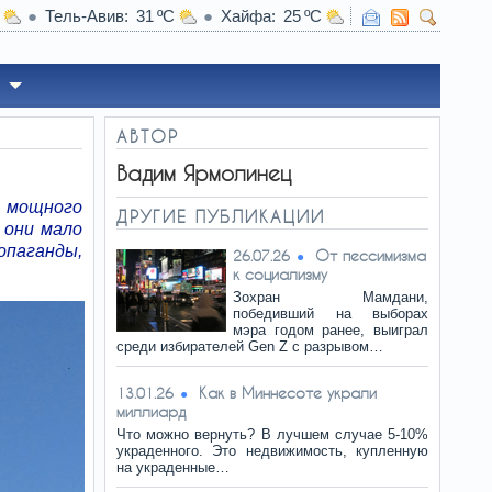
Тель-Авив
31
Хайфа
25
те новый iPhone, пока не сделаете эти 5 вещей
АВТОР
Вадим Ярмолинец
з мощного
ДРУГИЕ ПУБЛИКАЦИИ
 они мало
опаганды,
От пессимизма
26.07.26
к социализму
Зохран Мамдани,
победивший на выборах
мэра годом ранее, выиграл
среди избирателей Gen Z с разрывом…
Как в Миннесоте украли
13.01.26
миллиард
Что можно вернуть? В лучшем случае 5-10%
украденного. Это недвижимость, купленную
на украденные…