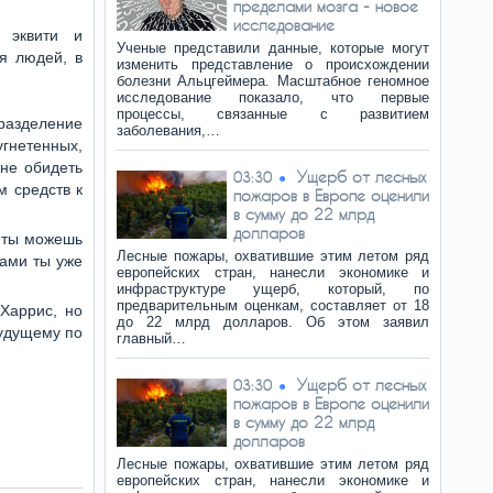
пределами мозга - новое
исследование
 эквити и
Ученые представили данные, которые могут
я людей, в
изменить представление о происхождении
болезни Альцгеймера. Масштабное геномное
исследование показало, что первые
процессы, связанные с развитием
разделение
заболевания,…
гнетенных,
 не обидеть
Ущерб от лесных
03:30
 средств к
пожаров в Европе оценили
в сумму до 22 млрд
долларов
и ты можешь
Лесные пожары, охватившие этим летом ряд
лами ты уже
европейских стран, нанесли экономике и
инфраструктуре ущерб, который, по
предварительным оценкам, составляет от 18
Харрис, но
до 22 млрд долларов. Об этом заявил
будущему по
главный…
Ущерб от лесных
03:30
пожаров в Европе оценили
в сумму до 22 млрд
долларов
Лесные пожары, охватившие этим летом ряд
европейских стран, нанесли экономике и