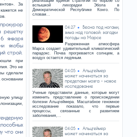
реализации единой стратегии по борьбе со
ентов». За
вспышкой лихорадки Эбола в
Демократической Республике Конго. По
 кажется не
словам…
ов.
прокурор
Весна под ногами,
04:27
а решетку
зима над головой: загадки
погоды на Марсе
 6 января
Разреженная атмосфера
ни якобы
Марса создает удивительный климатический
ий строй.
парадокс. Почва прогревается солнцем, а
воздух остается ледяным.
вошли при
лия. Это не
Альцгеймер
04:05
оры сделали
может начинаться за
а основании
пределами мозга - новое
исследование
Ученые представили данные, которые могут
леную улицу
изменить представление о происхождении
болезни Альцгеймера. Масштабное геномное
олонизации,
исследование показало, что первые
процессы, связанные с развитием
заболевания,…
ендерную
способных
Альцгеймер
04:05
у что они
может начинаться за