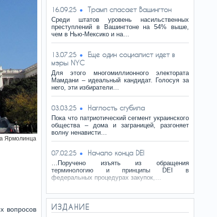
Трамп спасает Вашингтон
16.09.25
Среди штатов уровень насильственных
преступлений в Вашингтоне на 54% выше,
чем в Нью-Мексико и на…
Еще один социалист идет в
13.07.25
мэры NYC
Для этого многомиллионного электората
Мамдани – идеальный кандидат. Голосуя за
него, эти избиратели…
Наглость сгубила
03.03.25
Пока что патриотический сегмент украинского
общества – дома и заграницей, разгоняет
волну ненависти…
а Ярмолинца
Начало конца DEI
07.02.25
…Поручено изъять из обращения
терминологию и принципы DEI в
федеральных процедурах закупок,…
ИЗДАНИЕ
ых вопросов