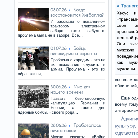
Трансг
Когда
03.07.26
Хесус и
восстановится Хизбалла?
«трансам
И рассказы о поваленном
себя ж
трактором электронном
заборе тоже забудьте:
преспок
проблема была не в заборе. Все…
женской р
Они выг
Бойцы
01.07.26
мужску
ненавидимого фронта
поведение
Проблема с харедим - это не
как муж
их нежелание служить в
мужчины
армии. Проблема - это их
образ жизни,…
все возмож
обвинений,
Мир для
30.06.26
нашего времени
Еще одн
Назвать безоговорочную
капитуляцию Германии и
всему тому
Японии, а также две
антирасизм
ядерные бомбы, «своего рода…
Админ
Требовалось
культуру
28.06.26
нечто новое
адекватн
Можно сказать: «Война