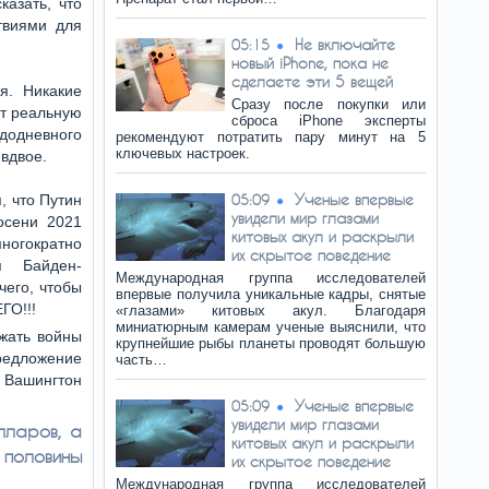
азать, что
твиями для
Не включайте
05:15
новый iPhone, пока не
сделаете эти 5 вещей
я. Никакие
Сразу после покупки или
т реальную
сброса iPhone эксперты
додневного
рекомендуют потратить пару минут на 5
ключевых настроек.
 вдвое.
Ученые впервые
, что Путин
05:09
увидели мир глазами
осени 2021
китовых акул и раскрыли
огократно
их скрытое поведение
я Байден-
Международная группа исследователей
чего, чтобы
впервые получила уникальные кадры, снятые
ГО!!!
«глазами» китовых акул. Благодаря
миниатюрным камерам ученые выяснили, что
жать войны
крупнейшие рыбы планеты проводят большую
едложение
часть…
 Вашингтон
Ученые впервые
05:09
увидели мир глазами
лларов, а
китовых акул и раскрыли
половины
их скрытое поведение
Международная группа исследователей