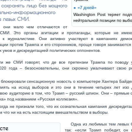
 сохранять лицо без мощного
«7 дней»
ально-информационного
Washington Post теряет подп
а левых СМИ.
нейтральной позиции по выб
я они мало чем отличаются от
 СМИ. Это органы агитации и пропаганды, которые не имею
 к журналистике. Они активно участвуют в кампаниях демок
ции против Трампа и его сторонников, проще говоря занимаютс
 умов и дискредитацией политических оппонентов.
ти же СМИ говорят, что де все претензии Трампа по поводу 
020 года – безосновательны, они скромно умалчивают свою р
 блокировали сенсационную новость о компьютере Хантера Байде
лиять на исход выборов и это они в течение четырех лет изо 
вою аудиторию в том, что Трамп – русский шпион. Они – прямые 
а» под названием «Русская коллюзия».
огда не признали того, что их сознательная кампания дискредит
 что ни на есть настоящим вмешательством в выборы.
Одна из любимых тем левых 
ксте
так: «если Трамп победит, он 