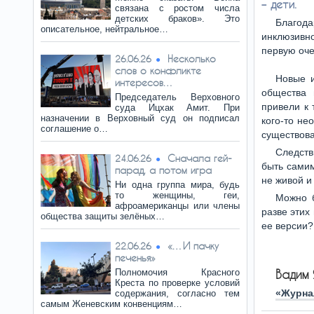
– дети.
связана с ростом числа
детских браков». Это
Благод
описательное, нейтральное…
инклюзивн
первую оче
Несколько
26.06.26
слов о конфликте
Новые и
интересов…
общества 
Председатель Верховного
привели к 
суда Ицхак Амит. При
назначении в Верховный суд он подписал
кого-то н
соглашение о…
существов
Следств
Сначала гей-
24.06.26
быть самим
парад, а потом игра
не живой и
Ни одна группа мира, будь
то женщины, геи,
Можно б
афроамериканцы или члены
разве этих
общества защиты зелёных…
ее версии?
«…И пачку
22.06.26
печенья»
Полномочия Красного
Вадим
Креста по проверке условий
«Журна
содержания, согласно тем
самым Женевским конвенциям…