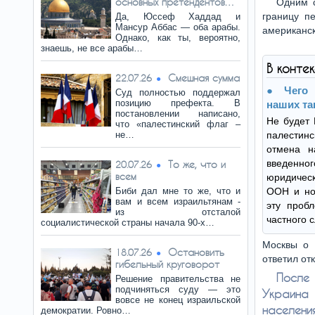
основных претендентов…
Одним с
границу п
Да, Юссеф Хаддад и
Мансур Аббас — оба арабы.
американск
Однако, как ты, вероятно,
знаешь, не все арабы…
В конте
Смешная сумма
22.07.26
Чего
Суд полностью поддержал
позицию префекта. В
наших та
постановлении написано,
Не будет
что «палестинский флаг –
не…
палестин
отмена н
введенно
То же, что и
20.07.26
всем
юридичес
Биби дал мне то же, что и
ООН и нор
вам и всем израильтянам -
эту проб
из отсталой
частного с
социалистической страны начала 90-х…
Москвы о 
Остановить
18.07.26
ответил от
гибельный круговорот
После 
Решение правительства не
подчиняться суду — это
Украина
вовсе не конец израильской
населени
демократии. Ровно…