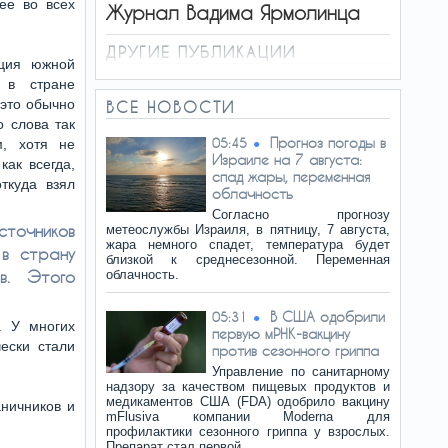
ее во всех
Журнал Вадима Ярмолинца
ДРУГИЕ ПУБЛИКАЦИИ
ация южной
 в стране
 это обычно
ВСЕ НОВОСТИ
о слова так
Прогноз погоды в
05:45
м, хотя не
Израиле на 7 августа:
как всегда,
спад жары, переменная
ткуда взял
облачность
Согласно прогнозу
сточников
метеослужбы Израиля, в пятницу, 7 августа,
жара немного спадет, температура будет
 в страну
близкой к среднесезонной. Переменная
в. Этого
облачность.
В США одобрили
05:31
. У многих
первую мРНК-вакцину
ески стали
против сезонного гриппа
Управление по санитарному
надзору за качеством пищевых продуктов и
медикаментов США (FDA) одобрило вакцину
аничников и
mFlusiva компании Moderna для
профилактики сезонного гриппа у взрослых.
Препарат стал первой…