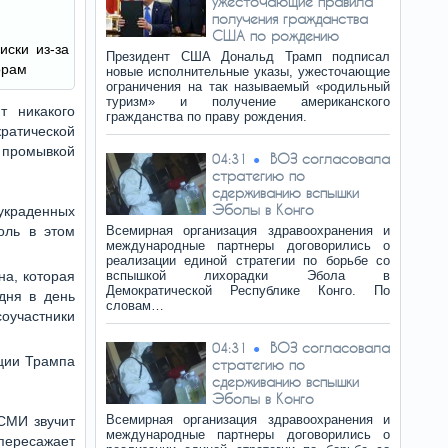
ужесточающие правила
получения гражданства
США по рождению
иски из-за
Президент США Дональд Трамп подписал
орам
новые исполнительные указы, ужесточающие
ограничения на так называемый «родильный
туризм» и получение американского
т никакого
гражданства по праву рождения.
ратической
я промывкой
ВОЗ согласовала
04:31
стратегию по
сдерживанию вспышки
Эболы в Конго
украденных
оль в этом
Всемирная организация здравоохранения и
международные партнеры договорились о
реализации единой стратегии по борьбе со
на, которая
вспышкой лихорадки Эбола в
Демократической Республике Конго. По
дня в день
словам…
соучастники
ВОЗ согласовала
04:31
ации Трампа
стратегию по
сдерживанию вспышки
Эболы в Конго
Всемирная организация здравоохранения и
СМИ звучит
международные партнеры договорились о
пересажает