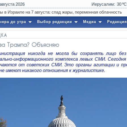
 августа 2026
Иерусалим
30
05:15
Не включай
чера до утра
Выбор редакции
Медиа
Редакция
ДКА
 за Трампа? Объясняю
нистрация никогда не могла бы сохранять лицо бе
ально-информационного комплекса левых СМИ. Сегодня
чаются от советских СМИ. Это органы агитации и пр
не имеют никакого отношения к журналистике.