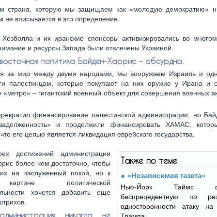
ом страна, которую мы защищаем как «молодую демократию» н
 не вписывается в это определение.
Хезболла и их иранские спонсоры активизировались во многом
внимание и ресурсы Запада были отвлечены Украиной.
восточная политика Байден-Харрис – абсурдна.
ая за мир между двумя народами, мы вооружаем Израиль и од
ги палестинцам, которые покупают на них оружие у Ирана и с
 «метро» – гигантский военный объект для совершения военных а
рекратил финансирование палестинской администрации, но Бай
задолженность» и продолжили финансировать ХАМАС, котор
 что его целью является ликвидация еврейского государства.
рех достижений администрации
Также по теме
рис более чем достаточно, чтобы
 их на заслуженный покой, но к
«Независимая газета»
артине политической
Нью-Йорк Таймс со
ельности хочется добавить еще
беспрецедентную по ре
штрихов.
односторонности атаку на
дминистрация никогда не
Трампа