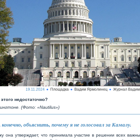
19.11.2024
Площадка
Вадим Ярмолинец
Журнал Вадим
 этого недостаточно?
ингтоне. (Фото: «Nautilus»)
 конечно, объяснить, почему я не голосовал за Камалу.
ку она утверждает, что принимала участие в решении всех важн