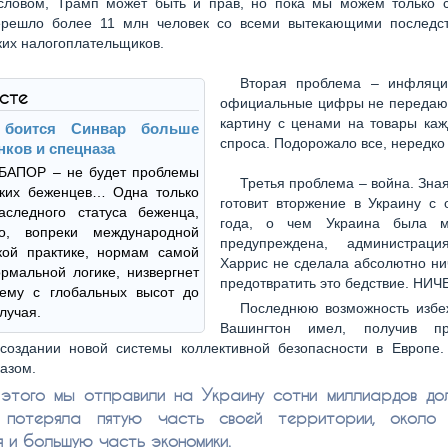
ловом, Трамп может быть и прав, но пока мы можем только ск
ерешло более 11 млн человек со всеми вытекающими последс
их налогоплательщиков.
Вторая проблема – инфляци
ксте
официальные цифры не передаю
картину с ценами на товары каж
 боится Синвар больше
спроса. Подорожало все, нередко
нков и спецназа
 БАПОР – не будет проблемы
Третья проблема – война. Зная
ских беженцев… Одна только
готовит вторжение в Украину с 
аследного статуса беженца,
года, о чем Украина была мн
го, вопреки международной
предупреждена, администраци
кой практике, нормам самой
Харрис не сделала абсолютно ни
мальной логике, низвергнет
предотвратить это бедствие. НИЧЕ
лему с глобальных высот до
Последнюю возможность избе
лучая.
Вашингтон имел, получив пр
создании новой системы коллективной безопасности в Европе.
казом.
этого мы отправили на Украину сотни миллиардов до
 потеряла пятую часть своей территории, около 
я и большую часть экономики.