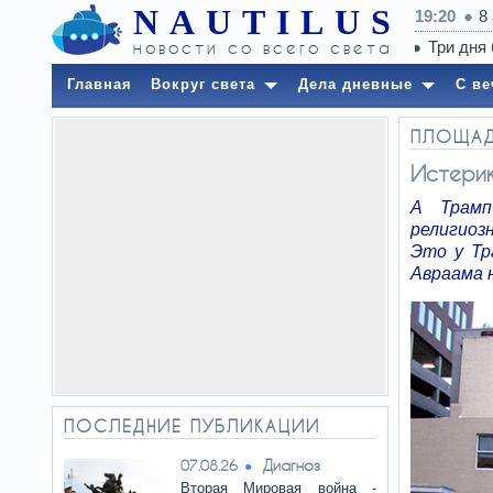
NAUTILUS
19:20
8
новости со всего света
Главная
Вокруг света
Дела дневные
С ве
ПЛОЩА
Истери
А Трамп
религиоз
Это у Тр
Авраама 
ПОСЛЕДНИЕ ПУБЛИКАЦИИ
Диагноз
07.08.26
Вторая Мировая война -