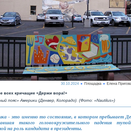
30.10.2024
Площадка
Елена Пригов
е всех кричащие «Держи вора!»
ный пояс» Америки (Денвер, Колорадо). (Фото: «Nautilus»)
ка - это именно то состояние, в котором пребывает Д
авшая такого головокружительного падения тупой
ой на роль кандидата в президенты.