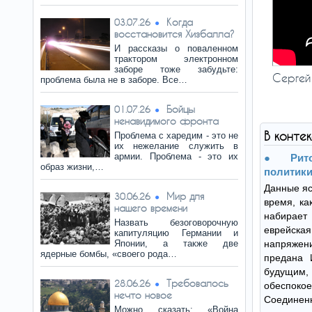
Когда
03.07.26
восстановится Хизбалла?
И рассказы о поваленном
трактором электронном
заборе тоже забудьте:
Сергей
проблема была не в заборе. Все…
Бойцы
01.07.26
ненавидимого фронта
В конте
Проблема с харедим - это не
их нежелание служить в
армии. Проблема - это их
Ри
образ жизни,…
политики
Данные яс
Мир для
30.06.26
время, ка
нашего времени
набирае
Назвать безоговорочную
еврейск
капитуляцию Германии и
Японии, а также две
напряже
ядерные бомбы, «своего рода…
предана 
будущи
Требовалось
28.06.26
обеспокое
нечто новое
Соединен
Можно сказать: «Война