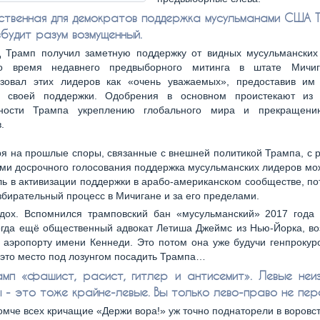
ственная для демократов поддержка мусульманами США 
будит разум возмущенный.
 Трамп получил заметную поддержку от видных мусульманских
о время недавнего предвыборного митинга в штате Мичиг
изовал этих лидеров как «очень уважаемых», предоставив им
 своей поддержки. Одобрения в основном проистекают из
нности Трампа укреплению глобального мира и прекращени
.
я на прошлые споры, связанные с внешней политикой Трампа, с 
ми досрочного голосования поддержка мусульманских лидеров мо
ь в активизации поддержки в арабо-американском сообществе, п
збирательный процесс в Мичигане и за его пределами.
дох. Вспомнился трамповский бан «мусульманский» 2017 года 
огда ещё общественный адвокат Летиша Джеймс из Нью-Йорка, в
 аэропорту имени Кеннеди. Это потом она уже будучи генпроку
это место под лозунгом посадить Трампа…
мп «фашист, расист, гитлер и антисемит». Левые неи
- это тоже крайне-левые. Вы только лево-право не пер
ромче всех кричащие «Держи вора!» уж точно поднаторели в воровст