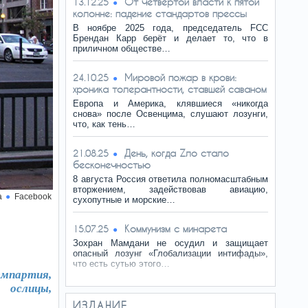
От четвёртой власти к пятой
13.12.25
колонне: падение стандартов прессы
В ноябре 2025 года, председатель FCC
Брендан Карр берёт и делает то, что в
приличном обществе…
Мировой пожар в крови:
24.10.25
хроника толерантности, ставшей саваном
Европа и Америка, клявшиеся «никогда
снова» после Освенцима, слушают лозунги,
что, как тень…
День, когда Zло стало
21.08.25
бесконечностью
8 августа Россия ответила полномасштабным
вторжением, задействовав авиацию,
а
Facebook
сухопутные и морские…
Коммунизм с минарета
15.07.25
Зохран Мамдани не осудил и защищает
опасный лозунг «Глобализации интифады»,
что есть сутью этого…
емпартия,
 ослицы,
ИЗДАНИЕ