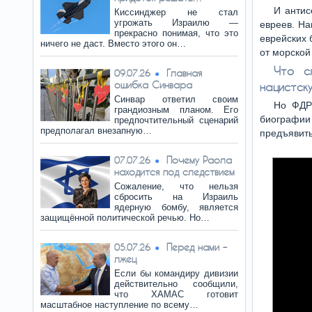
И антис
Киссинджер не стал
угрожать Израилю —
евреев. На
прекрасно понимая, что это
еврейских 
ничего не даст. Вместо этого он…
от морско
Что с
Главная
09.07.26
ошибка Синвара
нацистск
Синвар ответил своим
Но ФДР
грандиозным планом. Его
биографии 
предпочтительный сценарий
предполагал внезапную…
предъявит
Почему Раола
07.07.26
находится под следствием
Сожаление, что нельзя
сбросить на Израиль
ядерную бомбу, является
защищённой политической речью. Но…
Перед нами –
05.07.26
лжец
Если бы командиру дивизии
действительно сообщили,
что ХАМАС готовит
масштабное наступление по всему…