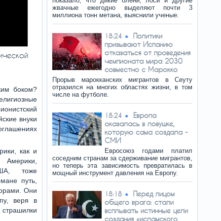
показало, что дикие олени, лоси и другие
жвачные ежегодно выделяют почти 3
миллиона тонн метана, выяснили ученые.
Политики
18:24
призывают Испанию
отказаться от проведения
ической
чемпионата мира 2030
совместно с Марокко
Прорыв марокканских мигрантов в Сеуту
отразился на многих областях жизни, в том
ким боком?
числе на футболе.
лигиозные
ионистский
Европа
18:24
йские внуки
оказалась в ловушке,
оглашениях
которую сама создала -
СМИ
ики, как и
Евросоюз годами платил
соседним странам за сдерживание мигрантов,
 Америки,
но теперь эта зависимость превратилась в
ША, тоже
мощный инструмент давления на Европу.
мане путь,
орами. Они
Перед лицом
18:18
пу, веря в
общего врага: стали
в страшилки
всплывать истинные цели
создания «исламского