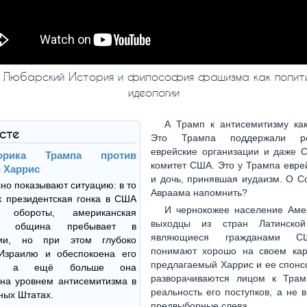
 Любарский История и философия фашизма как полит
идеологии
А Трамп к антисемитизму ка
ксте
Это Трампа поддержали ре
еврейские организации и даже С
торика Трампа против
комитет США. Это у Трампа евре
 Харрис
и дочь, принявшая иудаизм. О С
но показывают ситуацию: в то
Авраама напомнить?
к президентская гонка в США
И чернокожее население Амер
т обороты, американская
выходцы из стран Латинской
ая община пребывает в
являющиеся гражданами С
нии, но при этом глубоко
понимают хорошо на своем кар
Израилю и обеспокоена его
предлагаемый Харрис и ее спонс
м, а ещё больше она
разворачиваются лицом к Трам
на уровнем антисемитизма в
реальность его поступков, а не 
ных Штатах.
предвыборные слева.