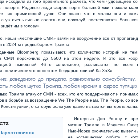
да исходили из того правильного расчёта, что чем чудовищнее с
е поверят. Рядовые люди скорее верят большой лжи, нежели мал
вует их примитивной душе. Они знают, что в малом они и сам
у а уж очень сильно солгать они, пожалуй, постесняются. Больша
придёт им в голову».
о, наши «честнйшие СМИ» взяли на вооружение все от пропаганд
и в 2024-м предвыборном Трампа.
данные Bloomberg показывают, что количество историй на те
в СМИ подскочило до 5500 на этой неделе. И это все коор
рацией нынешней 46-го сенильного, разливается по всем 
я политическим оппонентом бездарью лживой Ка ХаХа.
ие, доведеного до предела, равносильно самоубийству. 
ать любая шутка Трампа, любая ирония в адрес тупящих 
лько Трампа атакуют СМИ - всех, кто его поддерживают и понима
ов в борьбе за возвращение We The People нам, The People, co в
 Конституцией, о которую ослы уже давно пытаются вытереть лапы
Интервью Джо Рогану и пр
ксте
митинг Трампа в Мэдисон Скве
Нью-Йорке окончательно вывели 
Шарлоттсвилля
на космическую орбиту, с ко