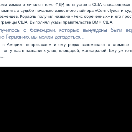
емитизмом отличился тоже ФДР, не впустив в США спасающихся 
помнить о судьбе печально известного лайнера «Сент-Луис» и суд
беженцев. Корабль получил назване «Рейс обреченных» и его прос
й границы США. Выполнял указы правительства ВМФ США.
лучилось с беженцами, которые вынуждены были вер
ую Германию, мы можем догадаться…
 в Америке неприкасаем и ему редко вспоминают о «темных 
- он у нас в названиях улиц, площадей, магистралей. Ему уж точн
ь…