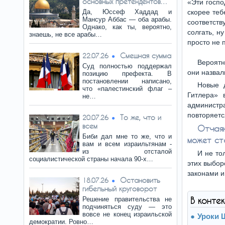
основных претендентов…
«Эти госпо
Да, Юссеф Хаддад и
скорее теб
Мансур Аббас — оба арабы.
соответст
Однако, как ты, вероятно,
солгать, н
знаешь, не все арабы…
просто не 
Смешная сумма
22.07.26
Вероятн
Суд полностью поддержал
они назвал
позицию префекта. В
постановлении написано,
Новые 
что «палестинский флаг –
Гитлера» 
не…
админист
повторяетс
То же, что и
20.07.26
всем
Отчаян
Биби дал мне то же, что и
может ст
вам и всем израильтянам -
из отсталой
И не то
социалистической страны начала 90-х…
этих выбор
законами и
Остановить
18.07.26
гибельный круговорот
Решение правительства не
В конте
подчиняться суду — это
вовсе не конец израильской
Уроки 
демократии. Ровно…