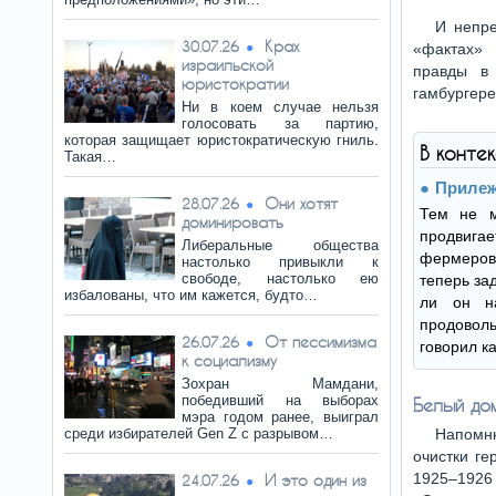
И непр
Крах
30.07.26
«фактах» 
израильской
правды в
юристократии
гамбургер
Ни в коем случае нельзя
голосовать за партию,
которая защищает юристократическую гниль.
В конте
Такая…
Прилеж
Они хотят
28.07.26
Тем не м
доминировать
продвиг
Либеральные общества
фермеров,
настолько привыкли к
свободе, настолько ею
теперь за
избалованы, что им кажется, будто…
ли он на
продоволь
От пессимизма
26.07.26
говорил к
к социализму
Зохран Мамдани,
победивший на выборах
Белый дом
мэра годом ранее, выиграл
среди избирателей Gen Z с разрывом…
Напомн
очистки ге
1925–1926 
И это один из
24.07.26