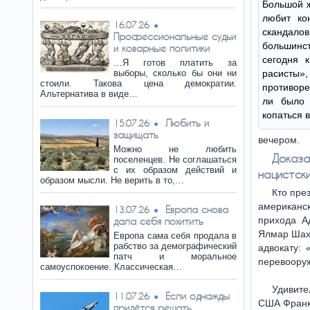
Большой ж
любит ко
16.07.26
сканда
Профессиональные судьи
большин
и коварные политики
сегодня к
…Я готов платить за
выборы, сколько бы они ни
расист
стоили. Такова цена демократии.
противор
Альтернатива в виде…
ли было 
копаться в
Любить и
15.07.26
защищать
вечером.
Можно не любить
Доказ
поселенцев. Не соглашаться
с их образом действий и
нацистск
образом мысли. Не верить в то,…
Кто пре
американс
Европа снова
13.07.26
прихода А
дала себя похитить
Ялмар Шахт
Европа сама себя продала в
рабство за демографический
адвокату:
патч и моральное
перевооруж
самоуспокоение. Классическая…
Удивите
Если однажды
11.07.26
США Франкл
придётся решать…