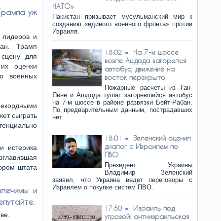
НАТО»
Трампа уж
Пакистан призывает мусульманский мир к
созданию «единого военного фронта» против
Израиля.
 лидеров и
ан. Трамп
На 7-м шоссе
18:02
 сцену для
возле Ашдода загорелся
 их оценки
автобус, движение на
ю военных
восток перекрыто
Пожарные расчеты из Ган-
Явне и Ашдода тушат загоревшийся автобус
на 7-м шоссе в районе развязки Бейт-Рабан.
рекордными
По предварительным данным, пострадавших
жет сыграть
нет.
отенциально
Зеленский оценил
18:01
диалог с Израилем по
и истерика
ПВО
озглавившая
Президент Украины
рором штата
Владимир Зеленский
заявил, что Украина ведет переговоры с
Израилем о покупке систем ПВО.
злечимы и
епутайте.
Израиль под
17:50
ве.
угрозой: антиизраильская