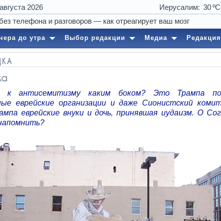
 августа 2026
Иерусалим
30
чера до утра
Выбор редакции
Медиа
Редакция
ДКА
ка
 к антисемитизму каким боком? Это Трампа по
ные еврейские организации и даже Сионистский ком
ампа еврейские внуки и дочь, принявшая иудаизм. О Со
напомнить?