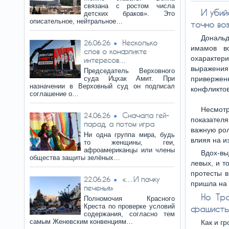
связана с ростом числа
И убий
детских браков». Это
описательное, нейтральное…
точно воз
Дональд
Несколько
26.06.26
имамов в
слов о конфликте
охарактер
интересов…
выражения
Председатель Верховного
суда Ицхак Амит. При
приверже
назначении в Верховный суд он подписал
конфликтов
соглашение о…
Несмотр
Сначала гей-
24.06.26
показателя
парад, а потом игра
важную рол
Ни одна группа мира, будь
влияя на и
то женщины, геи,
афроамериканцы или члены
Вдох-вы
общества защиты зелёных…
левых, и т
протесты в
«…И пачку
22.06.26
пришла на 
печенья»
Но Тра
Полномочия Красного
Креста по проверке условий
фашисты 
содержания, согласно тем
самым Женевским конвенциям…
Как и г