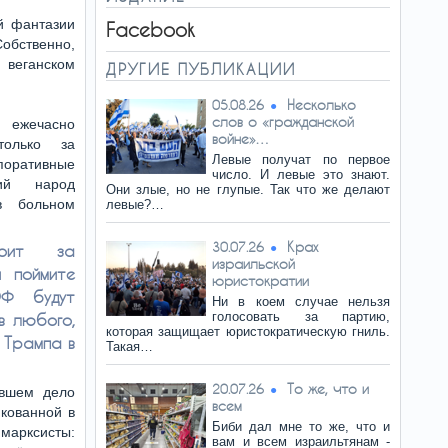
й фантазии
Facebook
обственно,
веганском
ДРУГИЕ ПУБЛИКАЦИИ
Несколько
05.08.26
слов о «гражданской
 ежечасно
войне»…
только за
Левые получат по первое
оративные
число. И левые это знают.
ий народ
Они злые, но не глупые. Так что же делают
в больном
левые?…
Крах
30.07.26
тоит за
израильской
 поймите
юристократии
ЭФ будут
Ни в коем случае нельзя
голосовать за партию,
в любого,
которая защищает юристократическую гниль.
 Трампа в
Такая…
То же, что и
20.07.26
ившем дело
всем
икованной в
Биби дал мне то же, что и
 марксисты:
вам и всем израильтянам -