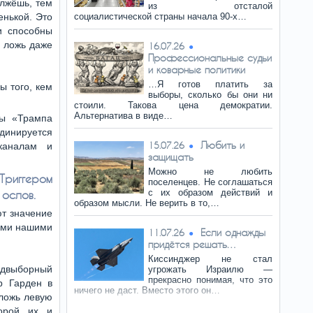
олжёшь, тем
из отсталой
енькой. Это
социалистической страны начала 90-х…
и способны
я ложь даже
16.07.26
Профессиональные судьи
и коварные политики
…Я готов платить за
ы того, кем
выборы, сколько бы они ни
стоили. Такова цена демократии.
Альтернатива в виде…
мы «Трампа
динируется
Любить и
15.07.26
каналам и
защищать
Можно не любить
Триггером
поселенцев. Не соглашаться
с их образом действий и
ослов.
образом мысли. Не верить в то,…
ют значение
семи нашими
Если однажды
11.07.26
.
придётся решать…
Киссинджер не стал
едвыборный
угрожать Израилю —
прекрасно понимая, что это
р Гарден в
ничего не даст. Вместо этого он…
ложь левую
торой их и