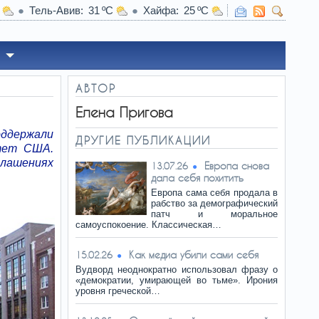
Тель-Авив
31
Хайфа
25
18:50
Иран меняет позицию по Ормузу: Вэнс
АВТОР
Елена Пригова
ддержали
ДРУГИЕ ПУБЛИКАЦИИ
итет США.
глашениях
Европа снова
13.07.26
дала себя похитить
Европа сама себя продала в
рабство за демографический
патч и моральное
самоуспокоение. Классическая…
Как медиа убили сами себя
15.02.26
Вудворд неоднократно использовал фразу о
«демократии, умирающей во тьме». Ирония
уровня греческой…