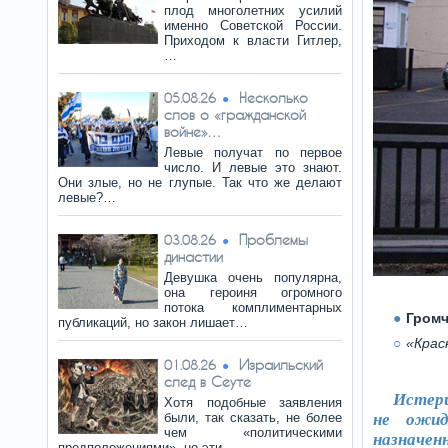
плод многолетних усилий
именно Советской России.
Приходом к власти Гитлер,
…
Несколько
05.08.26
слов о «гражданской
войне»…
Левые получат по первое
число. И левые это знают.
Они злые, но не глупые. Так что же делают
левые?…
Проблемы
03.08.26
династии
Девушка очень популярна,
она героиня огромного
потока комплиментарных
Громч
публикаций, но закон лишает…
«Крас
Израильский
01.08.26
след в Сеуте
Истери
Хотя подобные заявления
были, так сказать, не более
не ожид
чем «политическими
назначенн
предположениями», но эти…