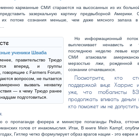
еменно карманные СМИ стараются на высосанных из их больно
представить зазеркальную картину предвыборной Америки. С
 их потоке сознания меньше, чем даже мясного запаха в 
е…
Но информационный поток
ксте
выплескивает ненависть и 
последнюю неделю левые корп
ные ученики Шваба
СМИ атаковали американск
енее, правительство Трюдо
мерзостью лжи, рожденной 
ается вперед, и группы
сознании отчаявшихся.
 говорящие с Farmers Forum,
Посмотрите, кто с
даются вопросом, не пытается
поддержкой вице Харрис и
меренно вызвать нехватку
ствия — к чему Трюдо ранее
уже, что глобалисты В
анадцам подготовиться.
продолжать вливать деньги 
кто поможет им не допустить
.
ю о пропаганде фюрера и министре попаганды Рейха, отточ
рманских голов от инакомыслия. Итак, В книге Mein Kampf, опубл
годах, Гитлер четко формулирует образ врагов нации - это евреи и