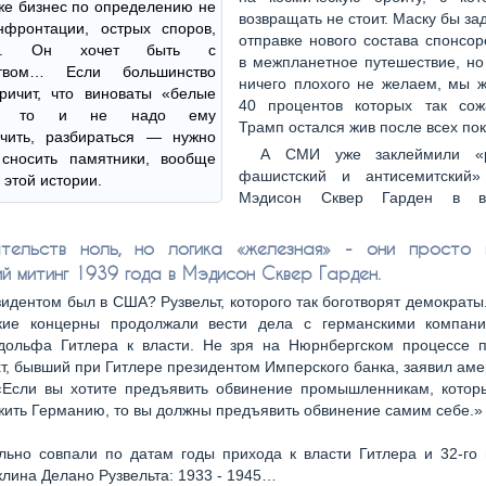
е бизнес по определению не
возвращать не стоит. Маску бы за
нфронтации, острых споров,
отправке нового состава спонсо
лов. Он хочет быть с
в межпланетное путешествие, н
ством… Если большинство
ничего плохого не желаем, мы ж
ричит, что виноваты «белые
40 процентов которых так сож
ы», то и не надо ему
Трамп остался жив после всех п
ечить, разбираться — нужно
А СМИ уже заклеймили «ра
сносить памятники, вообще
фашистский и антисемитский»
 этой истории.
Мэдисон Сквер Гарден в во
ательств ноль, но логика «железная» - они просто 
ий митинг 1939 года в Мэдисон Сквер Гарден.
зидентом был в США? Рузвельт, которого так боготворят демократы
кие концерны продолжали вести дела с германскими компан
дольфа Гитлера к власти. Не зря на Нюрнбергском процессе 
, бывший при Гитлере президентом Имперского банка, заявил ам
 «Если вы хотите предъявить обвинение промышленникам, котор
ить Германию, то вы должны предъявить обвинение самим себе.»
льно совпали по датам годы прихода к власти Гитлера и 32-го 
ина Делано Рузвельта: 1933 - 1945…