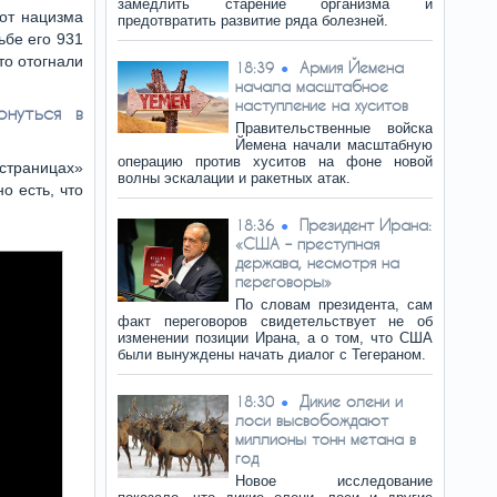
замедлить старение организма и
от нацизма
предотвратить развитие ряда болезней.
ьбе его 931
то отогнали
Армия Йемена
18:39
начала масштабное
наступление на хуситов
нуться в
Правительственные войска
Йемена начали масштабную
операцию против хуситов на фоне новой
страницах»
волны эскалации и ракетных атак.
о есть, что
Президент Ирана:
18:36
«США – преступная
держава, несмотря на
переговоры»
По словам президента, сам
факт переговоров свидетельствует не об
изменении позиции Ирана, а о том, что США
были вынуждены начать диалог с Тегераном.
Дикие олени и
18:30
лоси высвобождают
миллионы тонн метана в
год
Новое исследование