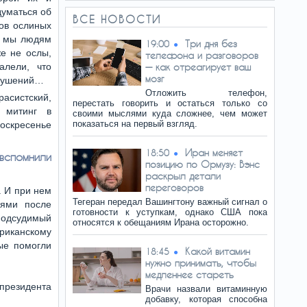
думаться об
ВСЕ НОВОСТИ
ров ослиных
о мы людям
Три дня без
19:00
е не ослы,
телефона и разговоров
алели, что
— как отреагирует ваш
мозг
окушений…
Отложить телефон,
систский,
перестать говорить и остаться только со
 митинг в
своими мыслями куда сложнее, чем может
показаться на первый взгляд.
скресенье
Иран меняет
18:50
вспомнили
позицию по Ормузу: Вэнс
раскрыл детали
переговоров
. И при нем
Тегеран передал Вашингтону важный сигнал о
иями после
готовности к уступкам, однако США пока
подсудимый
относятся к обещаниям Ирана осторожно.
ериканскому
ые помогли
Какой витамин
18:45
нужно принимать, чтобы
медленнее стареть
президента
Врачи назвали витаминную
добавку, которая способна