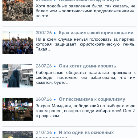
Хотя подобные заявления были, так сказать, не
более чем «политическими предположениями»,
но эти…
Крах израильской юристократии
30.07.26
Ни в коем случае нельзя голосовать за партию,
которая защищает юристократическую гниль.
Такая…
Они хотят доминировать
28.07.26
Либеральные общества настолько привыкли к
свободе, настолько ею избалованы, что им
кажется, будто…
От пессимизма к социализму
26.07.26
Зохран Мамдани, победивший на выборах мэра
годом ранее, выиграл среди избирателей Gen Z
с разрывом…
И это один из основных
24.07.26
претендентов…