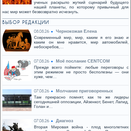
ученых раскрыло жуткий сценарий будущего
нашей планеты, по которому привычный для
нас мир может безвозвратно исчезнуть.
ВЫБОР РЕДАКЦИИ
Чернокожая Елена
08.08.26
Современный мир, мир, каким я его знаю и
каким он мне нравится, мир автомобилей,
небоскребов,…
Моё послание CENTCOM
07.08.26
Прежде всего поймите: любые переговоры с
этим режимом не просто бесполезны — они
хуже, чем…
Молчание приговоренных
07.08.26
Там прекрасно помнят, как те же лидеры
сегодняшней оппозиции, Айзенкот, Бенет, Лапид,
Голан и…
Диагноз
07.08.26
Вторая Мировая война - плод многолетних