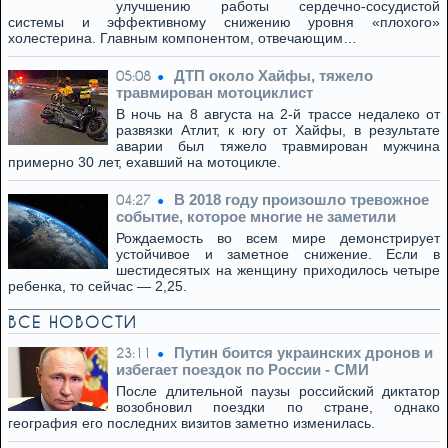
улучшению работы сердечно-сосудистой
системы и эффективному снижению уровня «плохого»
холестерина. Главным компонентом, отвечающим…
ДТП около Хайфы, тяжело
05:08
травмирован мотоциклист
В ночь на 8 августа на 2-й трассе недалеко от
развязки Атлит, к югу от Хайфы, в результате
аварии был тяжело травмирован мужчина
примерно 30 лет, ехавший на мотоцикле.
В 2018 году произошло тревожное
04:27
событие, которое многие не заметили
Рождаемость во всем мире демонстрирует
устойчивое и заметное снижение. Если в
шестидесятых на женщину приходилось четыре
ребенка, то сейчас — 2,25.
ВСЕ НОВОСТИ
Путин боится украинских дронов и
23:11
избегает поездок по России - СМИ
После длительной паузы российский диктатор
возобновил поездки по стране, однако
география его последних визитов заметно изменилась.