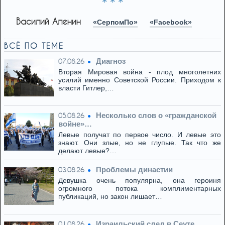
* * *
Василий Аленин
«СерпомПо»
«Facebook»
ВСЁ ПО ТЕМЕ
Диагноз
07.08.26
Вторая Мировая война - плод многолетних
усилий именно Советской России. Приходом к
власти Гитлер,…
Несколько слов о «гражданской
05.08.26
войне»…
Левые получат по первое число. И левые это
знают. Они злые, но не глупые. Так что же
делают левые?…
Проблемы династии
03.08.26
Девушка очень популярна, она героиня
огромного потока комплиментарных
публикаций, но закон лишает…
Израильский след в Сеуте
01.08.26