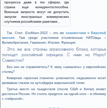
прогресса даже в тех сферах, где
страна еще конкурентоспособна.
Военные запросто могут не допустить
запуски иностранных коммерческих
спутников российскими ракетами...
Так. Стоп. ExoMars-2022 – это же
совместная с Европой
миссия
. Там среди участников отъявленные НАТОвцы –
Великобритания, Германия, Италия, Франция.
Это же все страны агрессивного блока, которых
полощет российский официоз. С ними на Марс?
Совместно?
Без них не справляетесь? К чему «шакалить» у европейских
столиц?
Коварная «красная планета» усмехается, недоуменно косит
кровавым глазом на аутсайдера марсианской гонки.
Третье место на пьедестале (после США и Китая) может
достаться России. Но стоять придется на одной ноге – в обнимку
с «гейропой».