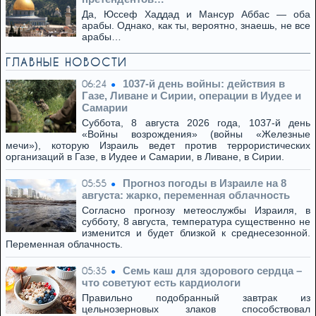
Да, Юссеф Хаддад и Мансур Аббас — оба
арабы. Однако, как ты, вероятно, знаешь, не все
арабы…
ГЛАВНЫЕ НОВОСТИ
1037-й день войны: действия в
06:24
Газе, Ливане и Сирии, операции в Иудее и
Самарии
Суббота, 8 августа 2026 года, 1037-й день
«Войны возрождения» (войны «Железные
мечи»), которую Израиль ведет против террористических
организаций в Газе, в Иудее и Самарии, в Ливане, в Сирии.
Прогноз погоды в Израиле на 8
05:55
августа: жарко, переменная облачность
Согласно прогнозу метеослужбы Израиля, в
субботу, 8 августа, температура существенно не
изменится и будет близкой к среднесезонной.
Переменная облачность.
Семь каш для здорового сердца –
05:35
что советуют есть кардиологи
Правильно подобранный завтрак из
цельнозерновых злаков способствовал