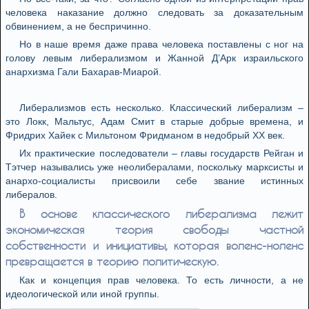
человека наказание должно следовать за доказательным
обвинением, а не беспричинно.
Но в наше время даже права человека поставлены с ног на
голову левым либерализмом и Жанной Д’Арк израильского
анархизма Гали Бахарав-Миарой.
Либерализмов есть несколько. Классический либерализм –
это Локк, Мальтус, Адам Смит в старые добрые времена, и
Фридрих Хайек с Мильтоном Фридманом в недобрый ХХ век.
Их практические последователи – главы государств Рейган и
Тэтчер назывались уже неолибералами, поскольку марксисты и
анархо-социалисты присвоили себе звание истинных
либералов.
В основе классического либерализма лежит
экономическая теория свободы частной
собственности и инициативы, которая воленс-ноленс
превращается в теорию политическую.
Как и концепция прав человека. То есть личности, а не
идеологической или иной группы.