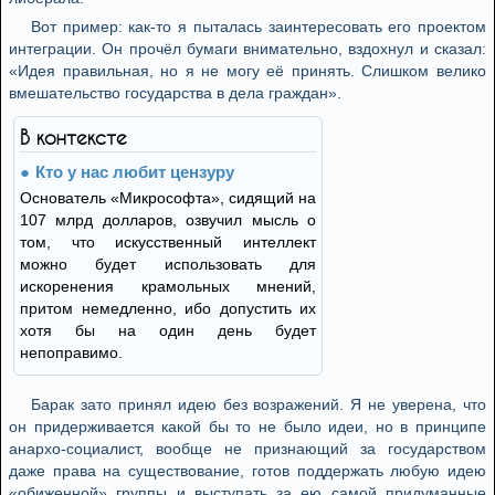
Вот пример: как-то я пыталась заинтересовать его проектом
интеграции. Он прочёл бумаги внимательно, вздохнул и сказал:
«Идея правильная, но я не могу её принять. Слишком велико
вмешательство государства в дела граждан».
В контексте
Кто у нас любит цензуру
Основатель «Микрософта», сидящий на
107 млрд долларов, озвучил мысль о
том, что искусственный интеллект
можно будет использовать для
искоренения крамольных мнений,
притом немедленно, ибо допустить их
хотя бы на один день будет
непоправимо.
Барак зато принял идею без возражений. Я не уверена, что
он придерживается какой бы то не было идеи, но в принципе
анархо-социалист, вообще не признающий за государством
даже права на существование, готов поддержать любую идею
«обиженной» группы и выступать за ею самой придуманные