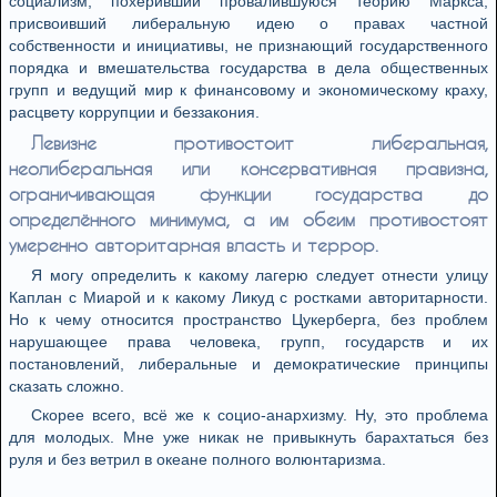
социализм, похеривший провалившуюся теорию Маркса,
присвоивший либеральную идею о правах частной
собственности и инициативы, не признающий государственного
порядка и вмешательства государства в дела общественных
групп и ведущий мир к финансовому и экономическому краху,
расцвету коррупции и беззакония.
Левизне противостоит либеральная,
неолиберальная или консервативная правизна,
ограничивающая функции государства до
определённого минимума, а им обеим противостоят
умеренно авторитарная власть и террор.
Я могу определить к какому лагерю следует отнести улицу
Каплан с Миарой и к какому Ликуд с ростками авторитарности.
Но к чему относится пространство Цукерберга, без проблем
нарушающее права человека, групп, государств и их
постановлений, либеральные и демократические принципы
сказать сложно.
Скорее всего, всё же к социо-анархизму. Ну, это проблема
для молодых. Мне уже никак не привыкнуть барахтаться без
руля и без ветрил в океане полного волюнтаризма.