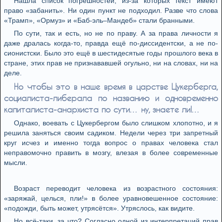
Нашла список погрешностей, из-за которых текст имеют
право «забанить». Ни один пункт не подходил. Разве что слова
«Трамп», «Ормуз» и «Баб-эль–Мандеб» стали бранными.
По сути, так и есть, но не по праву. А за права личности я
даже дралась когда-то, правда ещё по-диссидентски, а не по-
сионистски. Было это ещё в шестидесятые годы прошлого века в
стране, этих прав не признававшей огульно, ни на словах, ни на
деле.
Но чтобы это в наше время в царстве Цукерберга,
социалиста-либерала по названию и одновременно
капиталиста-анархиста по сути… ну, знаете ли!…
Однако, воевать с Цукербергом было слишком хлопотно, и я
решила заняться своим садиком. Недели через три запретный
круг исчез и именно тогда вопрос о правах человека стал
неправомочно править в мозгу, влезая в более современные
мысли.
Возраст переводит человека из возрастного состояния:
«заряжай, целься, пли!» в более уравновешенное состояние:
«подожди, быть может, утрясётся». Утряслось, как видите.
Но всё-таки, за что? Согласно одной из интерпретаций прав