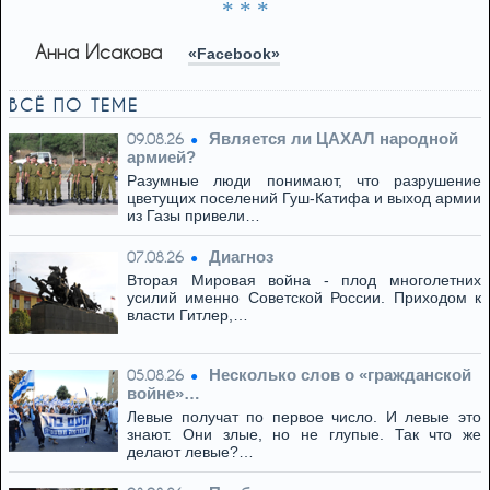
* * *
Анна Исакова
«Facebook»
ВСЁ ПО ТЕМЕ
Является ли ЦАХАЛ народной
09.08.26
армией?
Разумные люди понимают, что разрушение
цветущих поселений Гуш-Катифа и выход армии
из Газы привели…
Диагноз
07.08.26
Вторая Мировая война - плод многолетних
усилий именно Советской России. Приходом к
власти Гитлер,…
Несколько слов о «гражданской
05.08.26
войне»…
Левые получат по первое число. И левые это
знают. Они злые, но не глупые. Так что же
делают левые?…