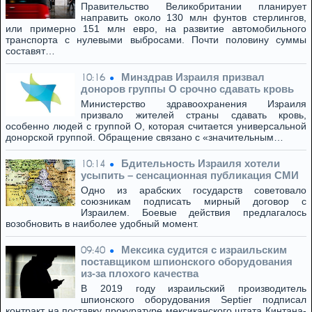
Правительство Великобритании планирует
направить около 130 млн фунтов стерлингов,
или примерно 151 млн евро, на развитие автомобильного
транспорта с нулевыми выбросами. Почти половину суммы
составят…
Минздрав Израиля призвал
10:16
доноров группы O срочно сдавать кровь
Министерство здравоохранения Израиля
призвало жителей страны сдавать кровь,
особенно людей с группой O, которая считается универсальной
донорской группой. Обращение связано с «значительным…
Бдительность Израиля хотели
10:14
усыпить – сенсационная публикация СМИ
Одно из арабских государств советовало
союзникам подписать мирный договор с
Израилем. Боевые действия предлагалось
возобновить в наиболее удобный момент.
Мексика судится с израильским
09:40
поставщиком шпионского оборудования
из-за плохого качества
В 2019 году израильский производитель
шпионского оборудования Septier подписал
контракт на поставку прокуратуре мексиканского штата Кинтана-