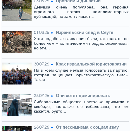
Проблемы династии
03.08.26
Девушка очень популярна, она героиня
огромного потока комплиментарных
публикаций, но закон лишает…
Израильский след в Сеуте
01.08.26
Хотя подобные заявления были, так сказать, не
более чем «политическими предположениями»,
но эти…
Крах израильской юристократии
30.07.26
Ни в коем случае нельзя голосовать за партию,
которая защищает юристократическую гниль.
Такая…
Они хотят доминировать
28.07.26
Либеральные общества настолько привыкли к
свободе, настолько ею избалованы, что им
кажется, будто…
От пессимизма к социализму
26.07.26