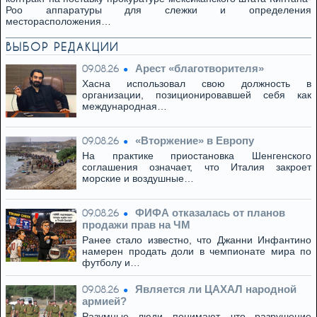
Роо аппаратуры для слежки и определения
месторасположения…
ВЫБОР РЕДАКЦИИ
Арест «благотворителя»
09.08.26
Хасна использовал свою должность в
организации, позиционировавшей себя как
международная…
«Вторжение» в Европу
09.08.26
На практике приостановка Шенгенского
соглашения означает, что Италия закроет
морские и воздушные…
ФИФА отказалась от планов
09.08.26
продажи прав на ЧМ
Ранее стало известно, что Джанни Инфантино
намерен продать доли в чемпионате мира по
футболу и…
Является ли ЦАХАЛ народной
09.08.26
армией?
Разумные люди понимают, что разрушение