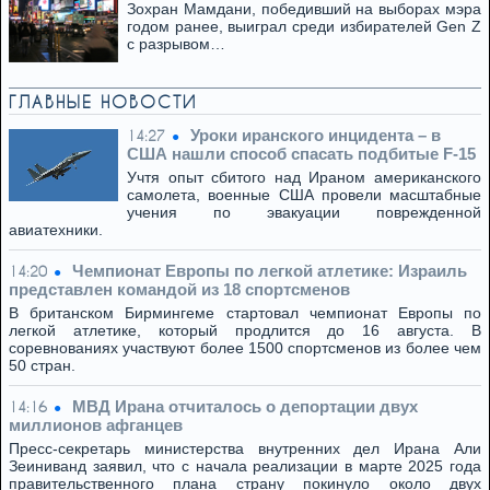
Зохран Мамдани, победивший на выборах мэра
годом ранее, выиграл среди избирателей Gen Z
с разрывом…
ГЛАВНЫЕ НОВОСТИ
Уроки иранского инцидента – в
14:27
США нашли способ спасать подбитые F-15
Учтя опыт сбитого над Ираном американского
самолета, военные США провели масштабные
учения по эвакуации поврежденной
авиатехники.
Чемпионат Европы по легкой атлетике: Израиль
14:20
представлен командой из 18 спортсменов
В британском Бирмингеме стартовал чемпионат Европы по
легкой атлетике, который продлится до 16 августа. В
соревнованиях участвуют более 1500 спортсменов из более чем
50 стран.
МВД Ирана отчиталось о депортации двух
14:16
миллионов афганцев
Пресс-секретарь министерства внутренних дел Ирана Али
Зеиниванд заявил, что с начала реализации в марте 2025 года
правительственного плана страну покинуло около двух