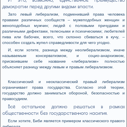
демократии перед другими видами власти.
Зато левый либерализм, подменивший права человека
правами различных сообществ – мужеподобных женщин и
женоподобных мужчин; людей с половыми причудами и
различными дефектами, телесными и психическими; любителей
пива или бабочек, всего, что склонно сбиваться в кучу, –
способен создать жупел справедливости для чего угодно.
И, если хотите, разница между неолиберализмом, иначе
называемым консерватизмом, и социо-анархизмом,
присвоившем себе название «либерализм» полностью
объясняет разницу между левым и правым либерализмом.
Классический и неоклассический правый либерализм
ограничивает права государства. Согласно этой теории,
государство должно заниматься обороной, безопасностью и
правосудием.
Всё остальное должно решаться в рамках
общественности без государственного насилия.
Если хотите, Биби является примером классического правого
либерала.