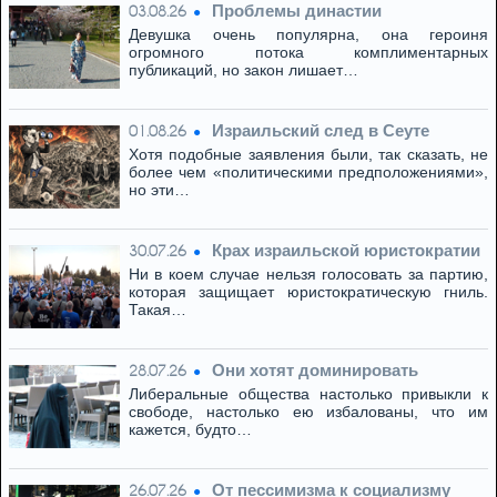
Проблемы династии
03.08.26
Девушка очень популярна, она героиня
огромного потока комплиментарных
публикаций, но закон лишает…
Израильский след в Сеуте
01.08.26
Хотя подобные заявления были, так сказать, не
более чем «политическими предположениями»,
но эти…
Крах израильской юристократии
30.07.26
Ни в коем случае нельзя голосовать за партию,
которая защищает юристократическую гниль.
Такая…
Они хотят доминировать
28.07.26
Либеральные общества настолько привыкли к
свободе, настолько ею избалованы, что им
кажется, будто…
От пессимизма к социализму
26.07.26