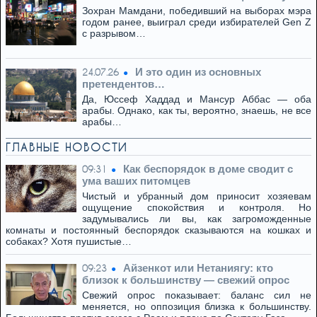
Зохран Мамдани, победивший на выборах мэра
годом ранее, выиграл среди избирателей Gen Z
с разрывом…
И это один из основных
24.07.26
претендентов…
Да, Юссеф Хаддад и Мансур Аббас — оба
арабы. Однако, как ты, вероятно, знаешь, не все
арабы…
ГЛАВНЫЕ НОВОСТИ
Как беспорядок в доме сводит с
09:31
ума ваших питомцев
Чистый и убранный дом приносит хозяевам
ощущение спокойствия и контроля. Но
задумывались ли вы, как загроможденные
комнаты и постоянный беспорядок сказываются на кошках и
собаках? Хотя пушистые…
Айзенкот или Нетаниягу: кто
09:23
близок к большинству — свежий опрос
Свежий опрос показывает: баланс сил не
меняется, но оппозиция близка к большинству.