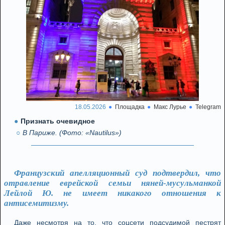
18.05.2026
Площадка
Макс Лурье
Telegram
Признать очевидное
В Париже. (Фото: «Nautilus»)
Французский апелляционный суд подтвердил, что
отравление еврейской семьи няней-мусульманкой
Лейлой Ю. не имеет никакого отношения к
антисемитизму.
Даже несмотря на то, что соцсети подсудимой пестрят