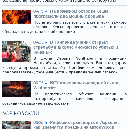
Большинство против союза с Раам и плана по Сектору Газа.
На иранском острове Кешм
09:15
прогремели два мощных взрыва
После ночных взрывов у стратегически важного
острова Кешм иранские военные готовятся
обнародовать детали своей операции.
В Таиланде ученик открыл
09:03
стрельбу в школе: множество убитых и
раненых
В школе Debsirin Nonthaburi в провинции
Нонтхабури, к северо-западу от Бангкока, утром
7 августа произошла стрельба. Погибли семь человек: трое
преподавателей, трое учащихся и предполагаемый стрелок.
ВСУ атаковали очередной склад
09:03
Wildberries
На логистическом объекте компании в
Екатеринбурге произошло возгорание,
сотрудников заранее эвакуировали.
ВСЕ НОВОСТИ
Реформа транспорта в Израиле:
08:26
как изменятся поездки на автобусах и