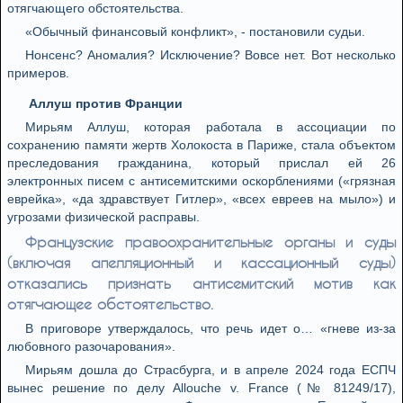
отягчающего обстоятельства.
«Обычный финансовый конфликт», - постановили судьи.
Нонсенс? Аномалия? Исключение? Вовсе нет. Вот несколько
примеров.
Аллуш против Франции
Мирьям Аллуш, которая работала в ассоциации по
сохранению памяти жертв Холокоста в Париже, стала объектом
преследования гражданина, который прислал ей 26
электронных писем с антисемитскими оскорблениями («грязная
еврейка», «да здравствует Гитлер», «всех евреев на мыло») и
угрозами физической расправы.
Французские правоохранительные органы и суды
(включая апелляционный и кассационный суды)
отказались признать антисемитский мотив как
отягчающее обстоятельство.
В приговоре утверждалось, что речь идет о… «гневе из-за
любовного разочарования».
Мирьям дошла до Страсбурга, и в апреле 2024 года ЕСПЧ
вынес решение по делу Allouche v. France (№ 81249/17),