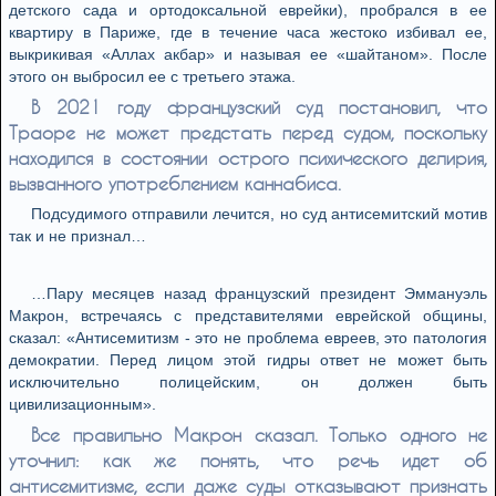
детского сада и ортодоксальной еврейки), пробрался в ее
квартиру в Париже, где в течение часа жестоко избивал ее,
выкрикивая «Аллах акбар» и называя ее «шайтаном». После
этого он выбросил ее с третьего этажа.
В 2021 году французский суд постановил, что
Траоре не может предстать перед судом, поскольку
находился в состоянии острого психического делирия,
вызванного употреблением каннабиса.
Подсудимого отправили лечится, но суд антисемитский мотив
так и не признал…
…Пару месяцев назад французский президент Эммануэль
Макрон, встречаясь с представителями еврейской общины,
сказал: «Антисемитизм - это не проблема евреев, это патология
демократии. Перед лицом этой гидры ответ не может быть
исключительно полицейским, он должен быть
цивилизационным».
Все правильно Макрон сказал. Только одного не
уточнил: как же понять, что речь идет об
антисемитизме, если даже суды отказывают признать