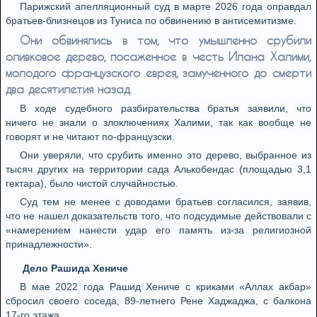
Парижский апелляционный суд в марте 2026 года оправдал
братьев-близнецов из Туниса по обвинению в антисемитизме.
Они обвинялись в том, что умышленно срубили
оливковое дерево, посаженное в честь Илана Халими,
молодого французского еврея, замученного до смерти
два десятилетия назад.
В ходе судебного разбирательства братья заявили, что
ничего не знали о злоключениях Халими, так как вообще не
говорят и не читают по-французски.
Они уверяли, что срубить именно это дерево, выбранное из
тысяч других на территории сада Алькобендас (площадью 3,1
гектара), было чистой случайностью.
Суд тем не менее с доводами братьев согласился, заявив,
что не нашел доказательств того, что подсудимые действовали с
«намерением нанести удар его память из-за религиозной
принадлежности».
Дело Рашида Хениче
В мае 2022 года Рашид Хениче с криками «Аллах акбар»
сбросил своего соседа, 89-летнего Рене Хаджаджа, с балкона
17-го этажа.