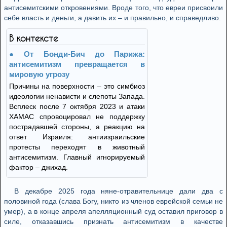
антисемитскими откровениями. Вроде того, что евреи присвоили
себе власть и деньги, а давить их – и правильно, и справедливо.
В контексте
От Бонди-Бич до Парижа:
антисемитизм превращается в
мировую угрозу
Причины на поверхности – это симбиоз
идеологии ненависти и слепоты Запада.
Всплеск после 7 октября 2023 и атаки
ХАМАС спровоцировал не поддержку
пострадавшей стороны, а реакцию на
ответ Израиля: антиизраильские
протесты переходят в животный
антисемитизм. Главный игнорируемый
фактор – джихад.
В декабре 2025 года няне-отравительнице дали два с
половиной года (слава Богу, никто из членов еврейской семьи не
умер), а в конце апреля апелляционный суд оставил приговор в
силе, отказавшись признать антисемитизм в качестве