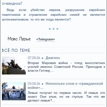
очевидное?
Ведь если убийство евреев, разрушение еврейских
памятников и отравление еврейских семей не являются
антисемитизмом, то что же тогда является?
* * *
Макс Лурье
«Telegram»
ВСЁ ПО ТЕМЕ
Диагноз
07.08.26
Вторая Мировая война - плод многолетних
усилий именно Советской России. Приходом к
власти Гитлер,…
Несколько слов о «гражданской
05.08.26
войне»…
Левые получат по первое число. И левые это
знают. Они злые, но не глупые. Так что же
делают левые?…