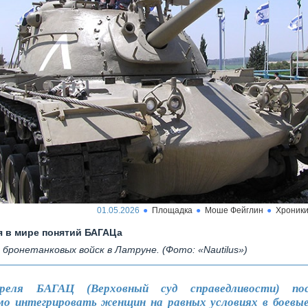
01.05.2026
Площадка
Моше Фейглин
Хроник
 в мире понятий БАГАЦа
 бронетанковых войск в Латруне. (Фото: «Nautilus»)
реля БАГАЦ (Верховный суд справедливости) пос
мо интегрировать женщин на равных условиях в боевые