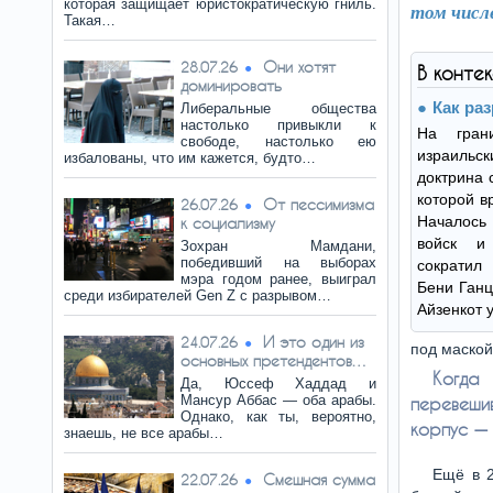
которая защищает юристократическую гниль.
том числ
Такая…
Они хотят
28.07.26
В конте
доминировать
Как ра
Либеральные общества
настолько привыкли к
На гран
свободе, настолько ею
израильс
избалованы, что им кажется, будто…
доктрина 
которой в
От пессимизма
26.07.26
Началос
к социализму
войск и
Зохран Мамдани,
победивший на выборах
сократил 
мэра годом ранее, выиграл
Бени Ганц
среди избирателей Gen Z с разрывом…
Айзенкот 
И это один из
24.07.26
под маской
основных претендентов…
Когда
Да, Юссеф Хаддад и
Мансур Аббас — оба арабы.
перевеши
Однако, как ты, вероятно,
корпус — 
знаешь, не все арабы…
Ещё в 2
Смешная сумма
22.07.26