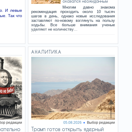
оказался неожиданным
Многим давно знакома
о. И левые
рекомендация проходить около 10 тысяч
ые. Так что
шагов в день, однако новые исследования
заставляют по-новому взглянуть на пользу
ходьбы. Все больше внимания ученые
уделяют не количеству…
Золото
16:31
подорожало до
АНАЛИТИКА
максимума за семь недель
Стоимость золота достигла
самого высокого уровня с конца июня,
обновив семинедельный максимум. Рост
котировок связан со слабыми данными по
занятости в частном секторе США,
ослаблением доллара и…
Перевооружение
16:29
Европы: четыре страны
ЕС сохранили
нейтралитет
Австрия, Ирландия, Мальта и Кипр
продолжают придерживаться политики
военного нейтралитета или неприсоединения,
бор редакции
05.08.2026
Выбор редакции
несмотря на ускоренное укрепление обороны
зательно
Трамп готов открыть ядерный
в Европе после полномасштабной войны