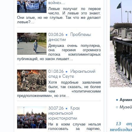
войне»…
Левые получат по первое
число. И левые это знают.
Они злые, но не глупые. Так что же делают
левые?…
Проблемы
03.08.26
династии
Девушка очень популярна,
она героиня огромного
потока комплиментарных
публикаций, но закон лишает…
Израильский
01.08.26
след в Сеуте
Хотя подобные заявления
были, так сказать, не более
чем «политическими
предположениями», но эти…
Армия
Музей
Крах
30.07.26
израильской
юристократии
13 ап
Ни в коем случае нельзя
голосовать за партию,
необходи