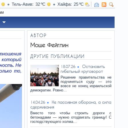
Тель-Авив
32
Хайфа
25
16:44
Названо сам
АВТОР
Моше Фейглин
отношения
ДРУГИЕ ПУБЛИКАЦИИ
, который
ность. Не
Остановить
18.07.26
олько то,
гибельный круговорот
Решение правительства не
подчиняться суду — это
вовсе не конец израильской
демократии. Ровно…
Не пассивная оборона, а сила
14.04.26
сдерживания
Вместо того чтобы строить дороги с
бетонадами — нужно отодвигать границу! С
господствующего холма…