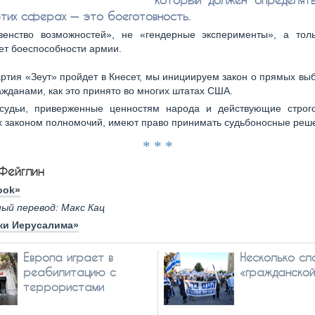
этих сферах — это боеготовность.
енство возможностей», не «гендерные эксперименты», а толь
ет боеспособности армии.
артия «Зеут» пройдет в Кнесет, мы инициируем закон о прямых вы
жданами, как это принято во многих штатах США.
 судьи, приверженные ценностям народа и действующие строг
 законом полномочий, имеют право принимать судьбоносные реш
* * *
Фейглин
ook»
ый перевод: Макс Кац
ки Иерусалима»
Европа играет в
Несколько сл
реабилитацию с
«гражданско
террористами