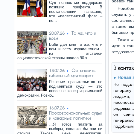
боевой тан
Суд полностью поддержал
позицию префекта. В
Неизбеж
постановлении написано,
служить у
что «палестинский флаг –
составляю
не…
в танке вм
бытовых п
То же, что и
20.07.26
всем
Такая «
Биби дал мне то же, что и
идти в тан
вам и всем израильтянам -
вседозволе
из отсталой
социалистической страны начала 90-х…
В конте
Остановить
18.07.26
гибельный круговорот
Новая 
Решение правительства не
Не подал
подчиняться суду — это
генерал
вовсе не конец израильской
демократии. Ровно…
людьми
несопос
16.07.26
рядовых… 
Профессиональные судьи
он сейч
и коварные политики
генерал
…Я готов платить за
подобным
выборы, сколько бы они ни
стоили. Такова цена демократии.