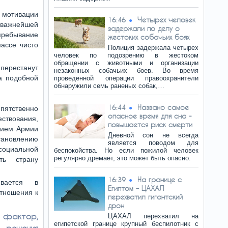
 мотивации
Четырех человек
16:46
 важнейшей
задержали по делу о
пребывание
жестоких собачьих боях
массе чисто
Полиция задержала четырех
человек по подозрению в жестоком
обращении с животными и организации
перестанут
незаконных собачьих боев. Во время
за подобной
проведенной операции правоохранители
обнаружили семь раненых собак,…
Названо самое
16:44
ятственно
опасное время для сна -
ствования,
повышается риск смерти
нием Армии
Дневной сон не всегда
тановлению
является поводом для
иальной
беспокойства. Но если пожилой человек
регулярно дремает, это может быть опасно.
ть страну
На границе с
16:39
вается в
Египтом – ЦАХАЛ
тношения к
перехватил гигантский
дрон
й фактор,
ЦАХАЛ перехватил на
египетской границе крупный беспилотник с
ь решения