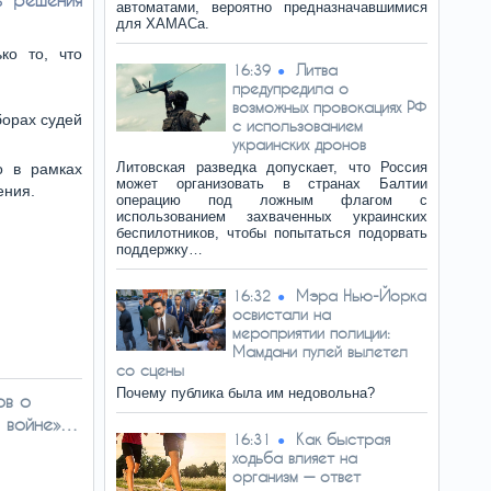
автоматами, вероятно предназначавшимися
для ХАМАСа.
ко то, что
Литва
16:39
предупредила о
возможных провокациях РФ
борах судей
с использованием
украинских дронов
Литовская разведка допускает, что Россия
о в рамках
может организовать в странах Балтии
ения.
операцию под ложным флагом с
использованием захваченных украинских
беспилотников, чтобы попытаться подорвать
поддержку…
Мэра Нью-Йорка
16:32
освистали на
мероприятии полиции:
Мамдани пулей вылетел
со сцены
Почему публика была им недовольна?
ов о
й войне»…
Как быстрая
16:31
ходьба влияет на
организм — ответ