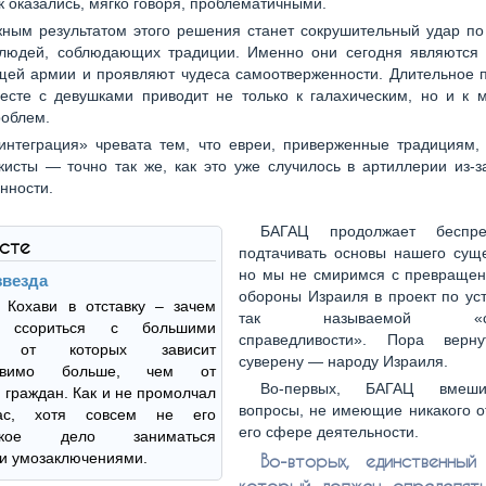
к оказались, мягко говоря, проблематичными.
ным результатом этого решения станет сокрушительный удар по
 людей, соблюдающих традиции. Именно они сегодня являются
щей армии и проявляют чудеса самоотверженности. Длительное 
есте с девушками приводит не только к галахическим, но и к 
роблем.
интеграция» чревата тем, что евреи, приверженные традициям, 
кисты — точно так же, как это уже случилось в артиллерии из-
нности.
БАГАЦ продолжает беспреп
ксте
подтачивать основы нашего суще
но мы не смиримся с превраще
звезда
обороны Израиля в проект по ус
 Кохави в отставку – зачем
так называемой «соц
у ссориться с большими
справедливости». Пора верну
, от которых зависит
суверену — народу Израиля.
тавимо больше, чем от
Во-первых, БАГАЦ вмеши
граждан. Как и не промолчал
вопросы, не имеющие никакого о
ас, хотя совсем не его
его сфере деятельности.
ьское дело заниматься
и умозаключениями.
Во-вторых, единственны
который должен определят