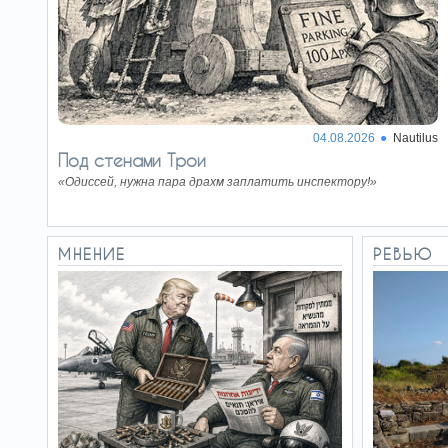
Бойцы
01.07.26
ненавидимого фронта
Проблема с харедим - это не
их нежелание служить в
армии. Проблема - это их
образ жизни,…
04.08.2026
Nautilus
Под стенами Трои
Мир для
30.06.26
нашего времени
«Одиссей, нужна пара драхм заплатить инспектору!»
Назвать безоговорочную
капитуляцию Германии и
Японии, а также две
ядерные бомбы, «своего рода…
МНЕНИЕ
РЕВЬЮ
Требовалось
28.06.26
нечто новое
Можно сказать: «Война
связана с ростом числа
детских браков». Это
описательное, нейтральное…
Несколько
26.06.26
слов о конфликте
интересов…