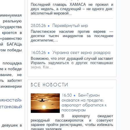
Последний главарь ХАМАСА не прожил и
двух недель, а следующий – ни одного дня:
абсолютный мировой…
менуемая
реальную
Перевёрнутый мир
28.05.26
осударства
Палестинское насилие против евреев —
 кроется в
десятки тысяч инцидентов за последнее
равенство
десятилетие;…
ий БАГАЦа
том победы
Украина сеет зерно раздора
16.05.26
Возможно, что этот дурацкий случай заставит
я площадка
Израиль задуматься о других поставщиках
зерна. Как…
ие к победе
вание, не
ть заботят
ВСЕ НОВОСТИ
 инженерии
Бен-Гурион
16:50
жностей»
оказался на пределе:
аэропорт обратился к
етанковый
пассажирам
В аэропорту ожидают
рекордный пассажиропоток и советуют
заранее пройти регистрацию, чтобы избежать
 девушек в
лишних задержек.