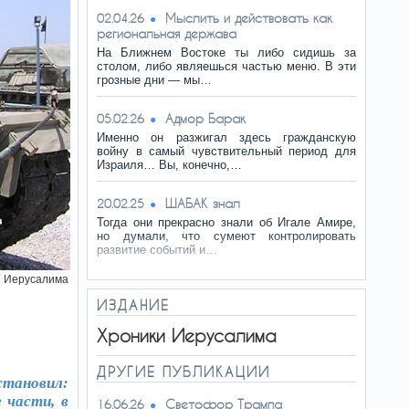
Мыслить и действовать как
02.04.26
региональная держава
На Ближнем Востоке ты либо сидишь за
столом, либо являешься частью меню. В эти
грозные дни — мы…
Адмор Барак
05.02.26
Именно он разжигал здесь гражданскую
войну в самый чувствительный период для
Израиля… Вы, конечно,…
ШАБАК знал
20.02.25
Тогда они прекрасно знали об Игале Амире,
но думали, что сумеют контролировать
развитие событий и…
и Иерусалима
ИЗДАНИЕ
Хроники Иерусалима
ДРУГИЕ ПУБЛИКАЦИИ
тановил:
 части, в
Светофор Трампа
16.06.26