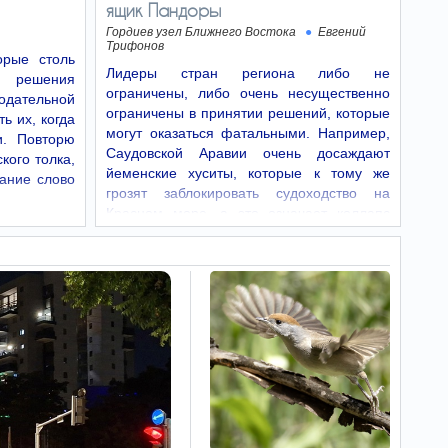
ящик Пандоры
России…
Гордиев узел Ближнего Востока
Евгений
Трифонов
Битуах Леуми
16:23
рые столь
начал проверку
Лидеры стран региона либо не
о решения
получателей выплат - что
ограничены, либо очень несущественно
дательной
нужно сделать
ограничены в принятии решений, которые
ь их, когда
Размер ежегодной выплаты вырос, однако
могут оказаться фатальными. Например,
и. Повторю
некоторым семьям необходимо выполнить
Саудовской Аравии очень досаждают
обязательное условие для ее получения.
кого толка,
йеменские хуситы, которые к тому же
вание слово
грозят заблокировать судоходство на
Житель
16:18
Красном море, а это означает коллапс
арабского района
Иерусалима
саудовского…
подозревается в угрозах
убийством депутату
Кнессета
25-летний Тарзан Хамад из Шуафата был
арестован по подозрению в угрозах
убийством председателю парламентской
комиссии по образованию, депутату Кнессета
Цви Суккоту.
В районе
16:17
кораллового заповедника
в Эйлате заметили