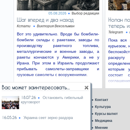
Председатель Верховного
суда Ицхак Амит. При
назначении в Верховный суд он подписал
05.08.2026
Выбор редакции
соглашение о…
Шаг вперед и два назад
Нолан по
теперь и
Кстати
Виктория Вексельман
Сначала гей-
24.06.26
Telegram
Вот это удивительно. Вроде бы бомбили-
парад, а потом игра
бомбили склады с ракетами, заводы по
Пока вся 
Ни одна группа мира, будь
то женщины, геи,
производству ракетного топлива,
курьезом, 
афроамериканцы или члены
металлургические и военные заводы, а
беспокой
общества защиты зелёных…
ракеты кончаются у Америки, а не у
раскруту
Ирана. При этом в Израиль продолжают
определе
«…И пачку
22.06.26
прибывать самолеты-заправщики и
которым 
печенья»
грузовые самолеты с вооружениями.
состоит 
Полномочия Красного
соглашен
Креста по проверке условий
содержания, согласно тем
эксплуата
Вас может заинтересовать...
самым Женевским конвенциям…
18.07.26
Остановить гибельный
Главная
Контакт
круговорот
Европа играет
20.06.26
Аналитика
в реабилитацию с
Культура
террористами
Ближний Восток
Курсы валют
16.05.26
Украина сеет зерно раздора
Террор, в отличие от
Газеты
Медицина
уголовных преступлений,
связан не с неправильным образом жизни, а
Карикатура дня
Мнение