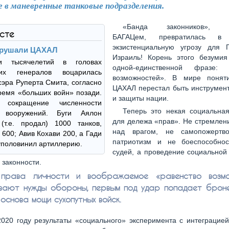
е в маневренные танковые подразделения.
«Банда законников», и
ксте
БАГАЦем, превратилась в 
экзистенциальную угрозу для Г
зрушали ЦАХАЛ
Израиль! Корень этого безумия
и тысячелетий в головах
одной-единственной фразе: «
ких генералов воцарилась
возможностей». В мире понят
сэра Руперта Смита, согласно
ЦАХАЛ перестал быть инструмен
ремя «больших войн» позади.
и защиты нации.
ь сокращение численности
Теперь это некая социальна
 вооружений. Буги Аялон
для дележа «прав». Не стремлен
(т.е. продал) 1000 танков,
над врагом, не самопожертво
 600; Авив Кохави 200, а Гади
патриотизм и не боеспособнос
уполовинил артиллерию.
судей, а проведение социальной
 законности.
 права личности и воображаемое «равенство возмо
вают нужды обороны, первым под удар попадает брон
основа мощи сухопутных войск.
020 году результаты «социального» эксперимента с интеграцией