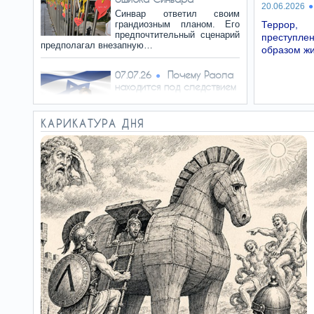
20.06.2026
Синвар ответил своим
грандиозным планом. Его
Террор,
предпочтительный сценарий
преступле
предполагал внезапную…
образом жи
Почему Раола
07.07.26
находится под следствием
Сожаление, что нельзя
сбросить на Израиль
КАРИКАТУРА ДНЯ
ядерную бомбу, является
защищённой политической речью. Но…
Перед нами –
05.07.26
лжец
Если бы командиру дивизии
действительно сообщили,
что ХАМАС готовит
масштабное наступление по всему…
Когда
03.07.26
восстановится Хизбалла?
И рассказы о поваленном
трактором электронном
заборе тоже забудьте:
проблема была не в заборе. Все…