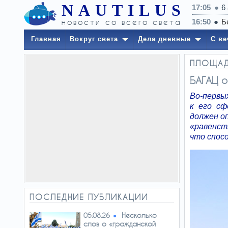
NAUTILUS
17:05
6
новости со всего света
Главная
Вокруг света
Дела дневные
С ве
ПЛОЩА
БАГАЦ 
Во-первы
к его сф
должен о
«равенст
что спос
ПОСЛЕДНИЕ ПУБЛИКАЦИИ
Несколько
05.08.26
слов о «гражданской