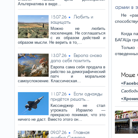
Альтернатива в виде…
армии в 
Не «рав
Любить и
15.07.26
способству
защищать
Можно не любить
поселенцев. Не соглашаться
Когда п
с их образом действий и
БАГАЦа гра
образом мысли. Не верить в то,…
Только
отведенных
Европа снова
13.07.26
дала себя похитить
Европа сама себя продала в
рабство за демографический
Моше 
патч и моральное
самоуспокоение. Классическая…
«Faceb
Свободн
Если однажды
11.07.26
«Хрони
придётся решать…
Киссинджер не стал
угрожать Израилю —
прекрасно понимая, что это
ничего не даст. Вместо этого он…
Главная
09.07.26
ошибка Синвара