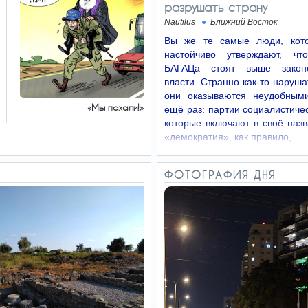
разрушать страну
Nautilus
Ближний Восток
Вы же те самые люди, кото
настойчиво утверждают, чт
БАГАЦа стоят выше законо
власти. Странно как-то нарушат
они оказываются неудобным
«Мы пахали!»
ещё раз: партии социалистичес
которые включают в своё наз
«демократия», как правило,…
ФОТОГРАФИЯ ДНЯ