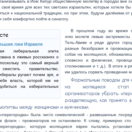
ганизовывать в Йом Кипур общественную молитву в городах вне с
 своё время для всех тех светских израильтян, которые хотели бы 
ться к национальной традиции, но при этом, будучи далёкими от 
и себя комфортно пойти в синагогу.
В прошлом году во время 
ксте
этих молитв левые экстремисты 
Тель-Авиве и ряде других горо
льшие лжи Израиля
разные безобразия и провокации
ская либеральная элита
собак на молящихся, обнажались
ована в лживых россказнях о
словесно и физически, провоц
поскольку это самый верный
столкновения и т. д.). В итоге в 
сместить правительство,
им удалось сорвать проведение м
ибералы ругают почем зря, и
Формальным поводом для 
себе власть, которой им не
на молящихся стал
добиться на избирательных
организаторов убрать «пере
разделяющую, как принято в 
 молитвы между женщинами и мужчинами.
 «перегородка» была чисто символической - развешанные посре
е флаги - провокаторов не остановило. К слову, примерно сто
ерегородка», которую молящиеся евреи пытались установи