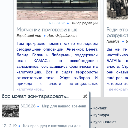
связана с ростом числа
детских браков». Это
описательное, нейтральное…
07.08.2026
Выбор редакции
Несколько
26.06.26
слов о конфликте
Молчание приговоренных
Ради это
интересов…
разрушат
Еврейский мир
Илья Эфраймович
Председатель Верховного
Nautilus
Б
Там прекрасно помнят, как те же лидеры
суда Ицхак Амит. При
назначении в Верховный суд он подписал
сегодняшней оппозиции, Айзенкот, Бенет,
Вы же те
соглашение о…
Лапид, Голан и Либерман, поддержали
настойчи
план ХАМАСа по освобождению
БАГАЦа с
Сначала гей-
24.06.26
заложников, согласившись фактически на
власти. Ст
парад, а потом игра
капитуляцию. Вот и сидят террористы
они оказы
Ни одна группа мира, будь
относительно тихо. Ждут выборов. И
ещё раз: п
то женщины, геи,
прихода к власти потенциальных
которые вк
афроамериканцы или члены
общества защиты зелёных…
капитулянтов…
«демократи
Вас может заинтересовать...
«…И пачку
22.06.26
печенья»
30.06.26
Мир для нашего времени
Главная
Контакт
Полномочия Красного
Аналитика
Креста по проверке условий
Культура
содержания, согласно тем
Ближний Восток
Курсы валют
самым Женевским конвенциям…
17.12.19
Как ирландец с шотландцем для