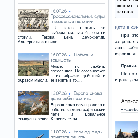
состоит, 
16.07.26
налогов.
Профессиональные судьи
и коварные политики
идти в си
…Я готов платить за
выборы, сколько бы они ни
При эт
стоили. Такова цена демократии.
запрещал и
Альтернатива в виде…
лишь собл
израильтян
Любить и
15.07.26
защищать
Правые 
Можно не любить
поселенцев. Не соглашаться
Шантаж 
с их образом действий и
стране де
образом мысли. Не верить в то,…
Европа снова
13.07.26
дала себя похитить
Алекс
Европа сама себя продала в
«Faceb
рабство за демографический
патч и моральное
самоуспокоение. Классическая…
Если однажды
11.07.26
придётся решать…