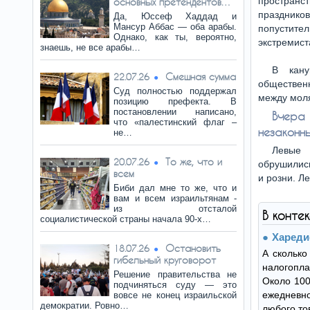
пространс
основных претендентов…
праздник
Да, Юссеф Хаддад и
Мансур Аббас — оба арабы.
попустите
Однако, как ты, вероятно,
экстремист
знаешь, не все арабы…
В кану
Смешная сумма
22.07.26
обществен
Суд полностью поддержал
между мол
позицию префекта. В
постановлении написано,
Вчера
что «палестинский флаг –
незаконн
не…
Левые 
То же, что и
20.07.26
обрушились
всем
и розни. Л
Биби дал мне то же, что и
вам и всем израильтянам -
из отсталой
В конте
социалистической страны начала 90-х…
Хареди
Остановить
18.07.26
А сколько
гибельный круговорот
налогопла
Решение правительства не
Около 100
подчиняться суду — это
ежедневн
вовсе не конец израильской
демократии. Ровно…
любого то