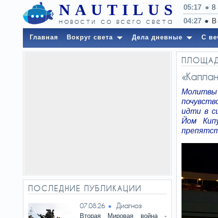
NAUTILUS
05:17
8
новости со всего света
Главная
Вокруг света
Дела дневные
С ве
ПЛОЩА
«Каплан
Молитвы 
почувств
идти в с
Йом Кип
препятст
ПОСЛЕДНИЕ ПУБЛИКАЦИИ
Диагноз
07.08.26
Вторая Мировая война -