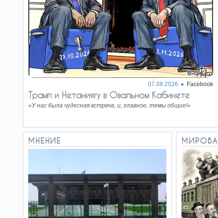
Когда
03.07.26
восстановится Хизбалла?
И рассказы о поваленном
трактором электронном
заборе тоже забудьте:
проблема была не в заборе. Все…
Бойцы
01.07.26
ненавидимого фронта
07.08.2026
Facebook
Трамп и Нетаниягу в Овальном Кабинете
Проблема с харедим - это не
их нежелание служить в
«У нас была чудесная встреча, и, главное, темы общие!»
армии. Проблема - это их
образ жизни,…
Мир для
30.06.26
МНЕНИЕ
МИРОВА
нашего времени
Назвать безоговорочную
капитуляцию Германии и
Японии, а также две
ядерные бомбы, «своего рода…
Требовалось
28.06.26
нечто новое
Можно сказать: «Война