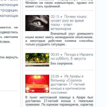
Windows на своих компьютерах, однако это
 желающих
может стать проблемой.
традиции,
желающих
Почему кошка
02:15
кусает руку во время
ласки - ответ
меется, не
ветеринаров
подверглись
Внезапный укус домашнего
ь светским
кошки может иметь неожиданное объяснение,
а некоторые действия хозяина способны
ствии.
только ухудшить ситуацию.
Погода в Израиле
00:33
ток вернуть
на субботу, 8 августа
Без сюрпризов.
Из Арары в
23:26
больницу «Сорока»
доставлен 17-летний
юноша в критическом
состоянии
В пункт неотложной помощи в Араре был
доставлен 17-летний юноша с тяжелыми
травмами. По оценкам парамедиков, характер