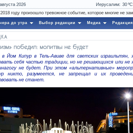
 августа 2026
Иерусалим
30
чера до утра
Выбор редакции
Медиа
Редакция
ДКА
изм» победил: молитвы не будет
в Йом Кипур в Тель-Авиве для светских израильтян,
овать себя частью традиции, но не решающихся или не
инагогу не будет. При этом «альтернативные» мероп
ур никто, разумеется, не запрещал и их проведен
вовать не станет.