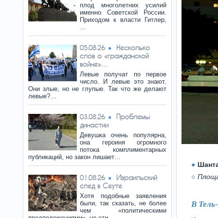
плод многолетних усилий
именно Советской России.
Приходом к власти Гитлер,
…
Несколько
05.08.26
слов о «гражданской
войне»…
Левые получат по первое
число. И левые это знают.
Они злые, но не глупые. Так что же делают
левые?…
Проблемы
03.08.26
династии
Девушка очень популярна,
она героиня огромного
потока комплиментарных
публикаций, но закон лишает…
Шанта
Площа
Израильский
01.08.26
след в Сеуте
Хотя подобные заявления
были, так сказать, не более
В Тель
чем «политическими
предположениями», но эти…