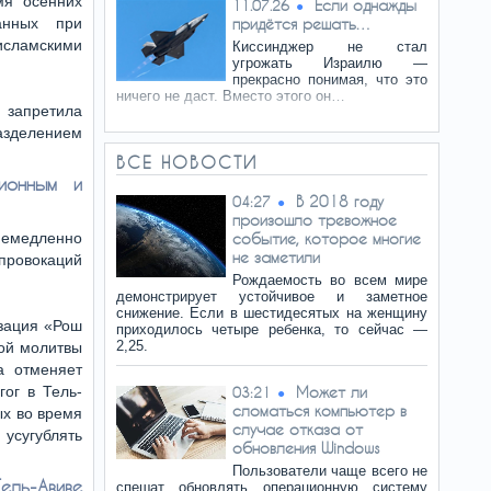
мя осенних
Если однажды
11.07.26
анных при
придётся решать…
исламскими
Киссинджер не стал
угрожать Израилю —
прекрасно понимая, что это
ничего не даст. Вместо этого он…
запретила
азделением
ВСЕ НОВОСТИ
ионным и
В 2018 году
04:27
произошло тревожное
емедленно
событие, которое многие
не заметили
 провокаций
Рождаемость во всем мире
демонстрирует устойчивое и заметное
снижение. Если в шестидесятых на женщину
зация «Рош
приходилось четыре ребенка, то сейчас —
2,25.
ой молитвы
а отменяет
ог в Тель-
Может ли
03:21
сломаться компьютер в
ых во время
случае отказа от
угублять
обновления Windows
Пользователи чаще всего не
ель-Авиве
спешат обновлять операционную систему