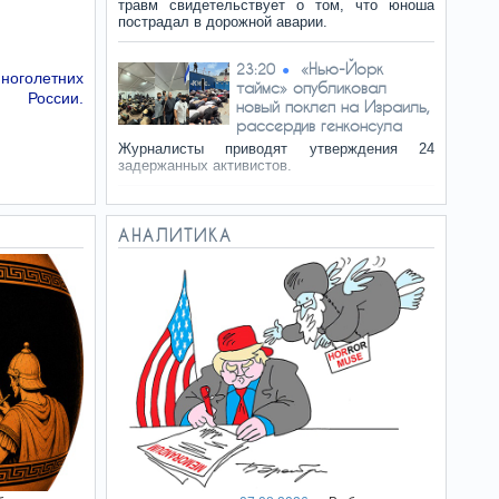
травм свидетельствует о том, что юноша
пострадал в дорожной аварии.
«Нью-Йорк
23:20
многолетних
таймс» опубликовал
й России.
новый поклеп на Израиль,
рассердив генконсула
Журналисты приводят утверждения 24
задержанных активистов.
Путин боится
23:11
украинских дронов и
АНАЛИТИКА
избегает поездок по
России - СМИ
После длительной паузы российский
диктатор возобновил поездки по стране,
однако география его последних визитов
заметно изменилась.
И грянул Грэм:
22:53
Сенат США одобрил
ужесточение санкций
против России и Ирана
Законопроект, разработанный покойным
сенатором, должен заставить Владимира