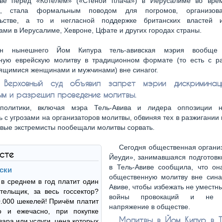
тве перед «Котелем» («Стеной плача») в Иерусалиме во вре
ов, стала формальным поводом для погромов, организов
льстве, а то и негласной поддержке британских властей 
ами в Иерусалиме, Хевроне, Цфате и других городах страны.
н нынешнего Йом Кипура тель-авивская мэрия вообще 
ную еврейскую молитву в традиционном формате (то есть с р
ящимися женщинами и мужчинами) вне синагог.
 Верховный суд объявил запрет мэрии дискриминац
ым и разрешил проведение молитвы.
политики, включая мэра Тель-Авива и лидера оппозиции н
 с угрозами на организаторов молитвы, обвиняя тех в разжигании
евые экстремисты пообещали молитвы сорвать.
Сегодня общественная органи
ксте
Йеуди», занимавшаяся подготовк
в Тель-Авиве сообщила, что он
ски
общественную молитву вне синаг
 в среднем в год платит один
Авиве, чтобы избежать не уместн
тельщик, за весь госсектор?
войны провокаций и не ус
.000 шекелей! Причём платит
напряжение в обществе.
о и ежечасно, при покупке
Молитвы в Йом Кипур в Т
вара или услуги, цена которых