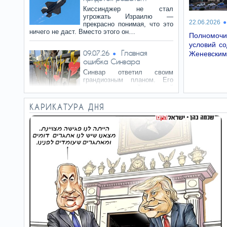
Киссинджер не стал
угрожать Израилю —
22.06.2026
прекрасно понимая, что это
ничего не даст. Вместо этого он…
Полномочи
условий с
Главная
09.07.26
Женевским
ошибка Синвара
Синвар ответил своим
грандиозным планом. Его
предпочтительный сценарий
предполагал внезапную…
КАРИКАТУРА ДНЯ
Почему Раола
07.07.26
находится под следствием
Сожаление, что нельзя
сбросить на Израиль
ядерную бомбу, является
защищённой политической речью. Но…
Перед нами –
05.07.26
лжец
Если бы командиру дивизии
действительно сообщили,
что ХАМАС готовит
масштабное наступление по всему…