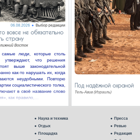
06.08.2026
Выбор редакции
го вовсе не обязательно
ь страну
лижний Восток
 самые люди, которые столь
во утверждают, что решения
тоят выше законодательной
ранно как-то нарушать их, когда
ваются неудобными. Повторю
Под надёжной охраной
артии социалистического толка,
лючают в своё название слово
Тель-Авив (Израиль)
я», как правило,…
Наука и техника
Пресса
Отдых
Ревью
Площадка
Редакция