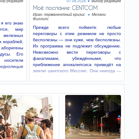
бор редакции
Путина пойти на уступки в условиях
07.08.2026
Выбор редакции
затянувшейся войны.
Моё послание CENTCOM
Иран: перманентный кризис
Мелани
Миру грозит
22:52
Филлипс
 я его знаю
дефицит важнейшего
Прежде всего поймите: любые
тся, мир
продукта
переговоры с этим режимом не просто
 железных
Европейский рынок сахара
бесполезны — они хуже, чем бесполезны.
может столкнуться с
х кораблей,
заметным сокращением производства.
Их программа не подлежит обсуждению.
аборигены
Сочетание уменьшения посевных площадей и
Невозможно вести переговоры с
дусы. Его
аномальной жары способно привести к тому,
фанатиками, убеждёнными, что
что урожай сахарной свеклы окажется…
, носители
приближение апокалипсиса приведёт на
леднолицые
землю шиитского Мессию. Они никогда —
Какой вид хлеба
22:45
ни при каких…
врачи советуют есть для
контроля сахара в крови
Какие виды хлеба благодаря
мощному содержанию
минералов и клетчатки улучшают
пищеварение и общее самочувствие.
Сенат США
22:39
одобрил законопроект
Линдси Грэма о санкциях
против Ирана и России
Сенат США подавляющим