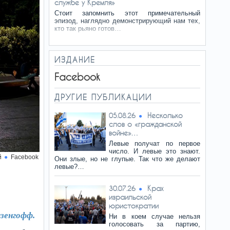
службе у Кремля»
Cтоит запомнить этот примечательный
эпизод, наглядно демонстрирующий нам тех,
кто так рьяно готов…
ИЗДАНИЕ
Facebook
ДРУГИЕ ПУБЛИКАЦИИ
Несколько
05.08.26
слов о «гражданской
войне»…
Левые получат по первое
число. И левые это знают.
й
Facebook
Они злые, но не глупые. Так что же делают
левые?…
Крах
30.07.26
израильской
юристократии
зенгофф.
Ни в коем случае нельзя
голосовать за партию,