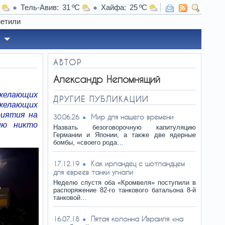
Тель-Авив
31
Хайфа
25
03:21
Может ли сломаться
АВТОР
Александр Непомнящий
 желающих
ДРУГИЕ ПУБЛИКАЦИИ
 желающих
риятия на
Мир для нашего времени
30.06.26
ию никто
Назвать безоговорочную капитуляцию
Германии и Японии, а также две ядерные
бомбы, «своего рода…
Как ирландец с шотландцем
17.12.19
для евреев танки угнали
Неделю спустя оба «Кромвеля» поступили в
распоряжение 82-го танкового батальона 8-й
танковой…
Пятая колонна Израиля «на
16.07.18