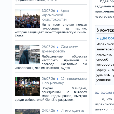
Идея ор
задумана в
Крах
30.07.26
присоедини
израильской
чувствовал
юристократии
Ни в коем случае нельзя
голосовать за партию,
В конте
которая защищает юристократическую гниль.
Такая…
Две бо
Израиль
Они хотят
28.07.26
заинтерес
доминировать
харедим, 
Либеральные общества
способ 
настолько привыкли к
свободе, настолько ею
которое л
избалованы, что им кажется, будто…
вернуть 
удалось 
От пессимизма
26.07.26
участках.
к социализму
Зохран Мамдани,
во время
победивший на выборах
мэра годом ранее, выиграл
То, что
среди избирателей Gen Z с разрывом…
израильски
именно «п
И это один из
24.07.26