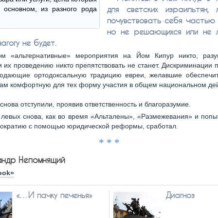
для светских израильтян,
в основном, из разного рода
почувствовать себя частью 
но не решающихся или не 
нагогу не будет.
ом «альтернативные» мероприятия на Йом Кипур никто, разу
 их проведению никто препятствовать не станет. Дискриминации 
юдающие ортодоксальную традицию евреи, желавшие обеспечит
ам комфортную для тех форму участия в общем национальном дей
снова отступили, проявив ответственность и благоразумие.
левых снова, как во время «Альталены», «Размежевания» и попы
мократию с помощью юридической реформы, сработал.
* * *
андр Непомнящий
ook»
«…И пачку печенья»
Диагноз