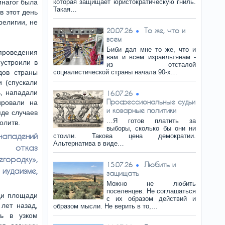
инагог была
которая защищает юристократическую гниль.
Такая…
в этот день
религии, не
То же, что и
20.07.26
всем
Биби дал мне то же, что и
проведения
вам и всем израильтянам -
устроили в
из отсталой
дов страны
социалистической страны начала 90-х…
 (спускали
, нападали
16.07.26
Профессиональные судьи
ировали на
и коварные политики
ряде случаев
…Я готов платить за
олитв.
выборы, сколько бы они ни
нападений
стоили. Такова цена демократии.
Альтернатива в виде…
 отказ
городку»,
Любить и
15.07.26
иудаизме,
защищать
Можно не любить
поселенцев. Не соглашаться
ди площади
с их образом действий и
 лет назад,
образом мысли. Не верить в то,…
ть в узком