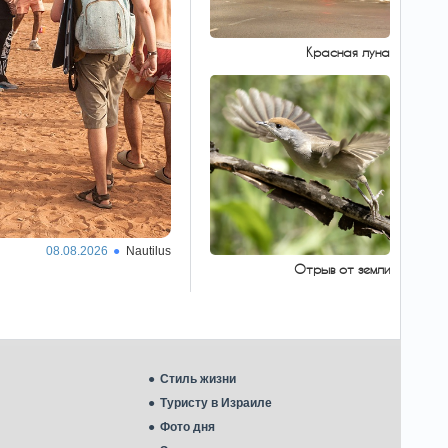
большинством голосов одобрил законопроект
о новых санкциях против России и Ирана,
который ранее продвигал покойный сенатор-
Красная луна
республиканец Линдси Грэм.
Израиль готовит
22:35
военный мегаплан:
населению грозят новые
налоги
План масштабного усиления
обороны потребует сотен миллиардов
шекелей, а его реализация может создать
серьезную нагрузку на бюджет страны.
08.08.2026
Nautilus
Почему Израиль
22:33
Отрыв от земли
до сих пор не решил
проблему пробок,
несмотря на вложенные
миллиарды
Государство строит транспортную
инфраструктуру беспрецедентными темпами.
Но когда мы почувствуем эффект?
Стиль жизни
Туристу в Израиле
Слова
22:25
Фото дня
программируют на