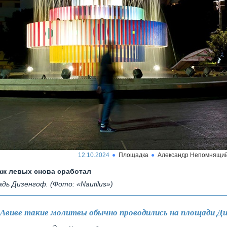
12.10.2024
Площадка
Александр Непомнящи
ж левых снова сработал
дь Дизенгоф. (Фото: «Nautilus»)
-Авиве такие молитвы обычно проводились на площади Ди