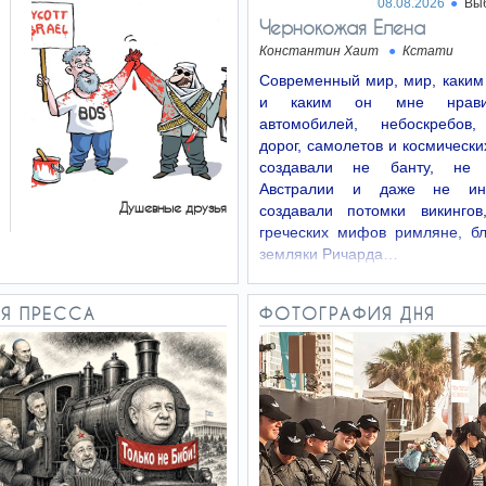
08.08.2026
Вы
Чернокожая Елена
Константин Хаит
Кстати
Современный мир, мир, каким
и каким он мне нрави
автомобилей, небоскребов,
дорог, самолетов и космически
создавали не банту, не 
Австралии и даже не ин
Душевные друзья
создавали потомки викингов
греческих мифов римляне, б
земляки Ричарда…
Я ПРЕССА
ФОТОГРАФИЯ ДНЯ