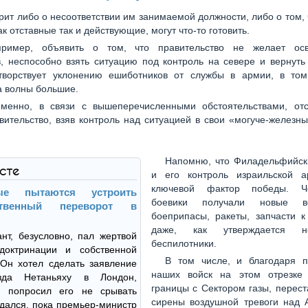
орит либо о несоответствии им занимаемой должности, либо о том,
ак отставные так и действующие, могут что-то готовить.
пример, объявить о том, что правительство не желает ос
, неспособно взять ситуацию под контроль на севере и вернуть
творствует уклонению ешиботников от службы в армии, в том
а волны большие.
менно, в связи с вышеперечисленными обстоятельствами, отс
вительство, взяв контроль над ситуацией в свои «могуче-железн
Напомню, что Филадельфийск
ксте
и его контроль израильской 
ключевой фактор победы. Ч
ые пытаются устроить
боевики получали новые во
рственный переворот в
боеприпасы, ракеты, запчасти к
даже, как утверждается не
нт, безусловно, пал жертвой
беспилотники.
доктринации и собственной
В том числе, и благодаря п
 Он хотел сделать заявление
наших войск на этом отрезке 
зда Нетаньяху в Лондон,
границы с Сектором газы, перест
у попросил его не срывать
сирены воздушной тревоги над 
ждался, пока премьер-министр