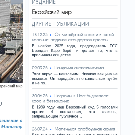
ИЗДАНИЕ
Еврейский мир
ДРУГИЕ ПУБЛИКАЦИИ
От четвёртой власти к пятой
13.12.25
колонне: падение стандартов прессы
В ноябре 2025 года, председатель FCC
Брендан Карр берёт и делает то, что в
приличном обществе…
Пандемия антисемитизма
09.09.25
Этот вирус — неизлечим. Никакая вакцина не
поможет. Он передаётся не капельным путём
и не по…
врейский мир
Погромы в Лос-Анджелесе:
30.06.25
хаос и беззаконие
)
В 1989 году наш Верховный суд 5 голосами
против 4 постановил, что «законы,
запрещающие публичное…
решение о
 Министр
Маленькая слабоумная армия
26.07.24