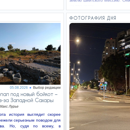
землю шиитского Мессию. Они
ни при каких…
ФОТОГРАФИЯ ДНЯ
05.08.2026
Выбор редакции
пал под новый бойкот −
з‑за Западной Сахары
Макс Лурье
эта история выглядит скорее
нежели серьезным поводом для
ства. Но, судя по всему, в