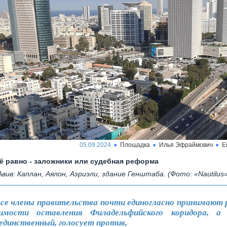
05.09.2024
Площадка
Илья Эфраймович
Е
ё равно - заложники или судебная реформа
Авив: Каплан, Аялон, Азриэли, здание Генштаба. (Фото: «Nautilus»
все члены правительства почти единогласно принимают 
тимости оставления Филадельфийского коридора, а
 единственный, голосует против,