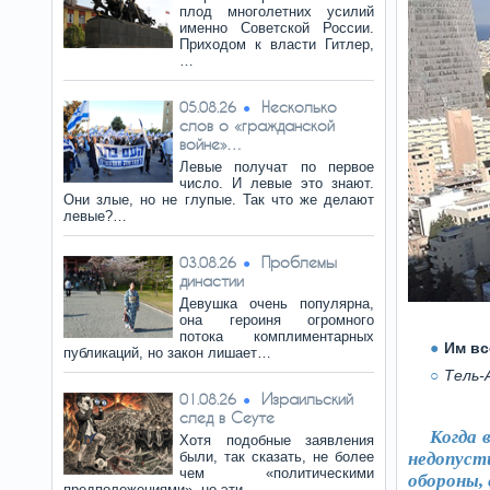
плод многолетних усилий
именно Советской России.
Приходом к власти Гитлер,
…
Несколько
05.08.26
слов о «гражданской
войне»…
Левые получат по первое
число. И левые это знают.
Они злые, но не глупые. Так что же делают
левые?…
Проблемы
03.08.26
династии
Девушка очень популярна,
она героиня огромного
потока комплиментарных
Им вс
публикаций, но закон лишает…
Тель-
Израильский
01.08.26
след в Сеуте
Когда 
Хотя подобные заявления
были, так сказать, не более
недопус
чем «политическими
обороны,
предположениями», но эти…