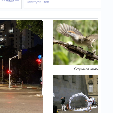
 никогда —
капитулянтов…
Внимание, розыск:
09:58
пропала Мария
Лукашевич из Димоны
Полиция Израиля
обращается к гражданам с
просьбой о помощи в розыске Марии
Лукашевич, жительницы Димоны (возраст в
сообщении не указан).
Южный фронт:
09:51
хуситы идут в наступление
В Саудовской Аравии
ранены 11 человек, среди
них четырехлетний ребенок.
Отрыв от земли
В Рамат-Гане
09:51
подожгли три объекта,
полиция ведет
расследование
Рано утром 7 августа в Рамат-Гане
произошла серия поджогов в трех
расположенных рядом местах. В результате
инцидентов семь человек получили легкие
ранения и отравление дымом и были
эвакуированы для…