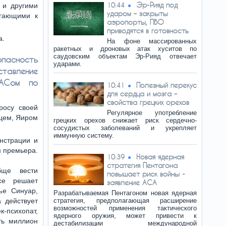
Эр-Рияд под
10:44
 и другими
ударом – закрыты
егающими к
аэропорты, ПВО
приводятся в готовность
а.
На фоне массированных
ракетных и дроновых атак хуситов по
саудовским объектам Эр-Рияд отвечает
пасность
ударами.
тавление
МАСом по
Полезный перекус
10:41
для сердца и мозга –
свойства грецких орехов
росу своей
Регулярное употребление
нцем, Яиром
грецких орехов снижает риск сердечно-
сосудистых заболеваний и укрепляет
иммунную систему.
нстрации и
м премьера.
Новая ядерная
10:39
стратегия Пентагона
бще вести
повышает риск войны -
се решает
заявление ACA
е Синуар,
Разрабатываемая Пентагоном новая ядерная
 действует
стратегия, предполагающая расширение
возможностей применения тактического
-психопат,
ядерного оружия, может привести к
ть миллион
дестабилизации международной