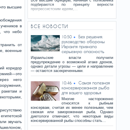
Все высшие офицеры, начиная с полковника
подбираются по принципу верности
 что высшие
прогрессистским идеям,…
вобождения
 учеников в
ВСЕ НОВОСТИ
, что небо
Без решения:
10:50
руководство обороны
транить от
Израиля признало
ые, военные
серьезную опасность
Израильские власти получили
предупреждение о возможной атаке дронов,
однако детали угрозы — цели и направление
ий коридор
— остаются засекреченными.
армией—это
ерез него
Самая полезная
10:46
оружения,
консервированная рыба
 ракетам и
для вашего здоровья
которыми,
Многие настороженно
относятся к рыбным
консервам, считая их менее полезными, чем
рисутствию
свежая или замороженная рыба. Однако
египетской
диетологи отмечают, что некоторые виды
консервированной рыбы способны стать…
али звучать
Ашкелоном,