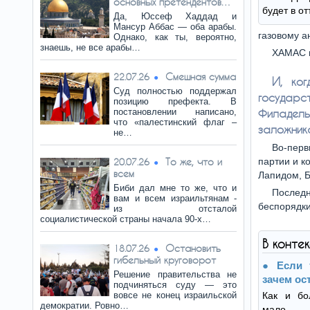
основных претендентов…
будет в о
Да, Юссеф Хаддад и
Мансур Аббас — оба арабы.
газовому а
Однако, как ты, вероятно,
знаешь, не все арабы…
ХАМАС и
Смешная сумма
22.07.26
И, ко
Суд полностью поддержал
государ
позицию префекта. В
постановлении написано,
Филадел
что «палестинский флаг –
заложник
не…
Во-перв
То же, что и
партии и к
20.07.26
всем
Лапидом, Б
Биби дал мне то же, что и
Последн
вам и всем израильтянам -
беспорядки
из отсталой
социалистической страны начала 90-х…
В конте
Остановить
18.07.26
гибельный круговорот
Если 
Решение правительства не
зачем ос
подчиняться суду — это
вовсе не конец израильской
Как и бо
демократии. Ровно…
мало з