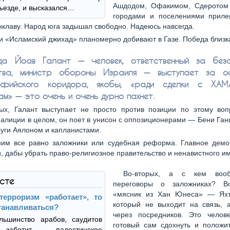
Ашдодом, Офакимом, Сдеротом
тъезде, и высказался…
городами и поселениями прил
нклаву. Народ юга задышал свободно. Надеюсь навсегда.
 «Исламский джихад» планомерно добивают в Газе. Победа близк
гда Йоав Галант — человек, ответственный за безо
ства, министр обороны Израиля — выступает за ос
ьфийского коридора, якобы, «ради сделки с ХА
ам» — это очень и очень дурно пахнет.
ых, Галант выступает не просто против позиции по этому воп
оалиции в целом, он поет в унисон с оппозиционерами — Бени Га
уги Аялоном и капланистами.
им все равно заложники или судебная реформа. Главное демо
, дабы убрать право-религиозное правительство и ненавистного и
Во-вторых, а с кем воо
ксте
переговоры о заложниках? В
«мясник из Хан Юнеса» — Яхъ
терроризм «работает», то
который не выходит на связь, а
танавливаться?
через посредников. Это человек
льшинство арабов, саудитов
готовый сам сдохнуть и положи
аботит палестинское