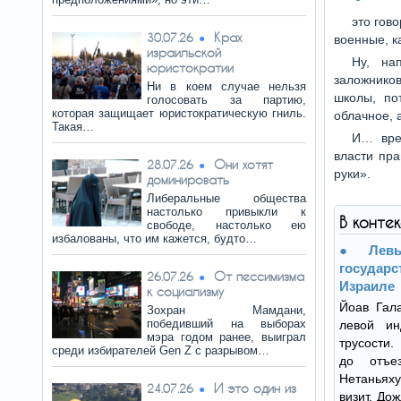
это гов
Крах
30.07.26
военные, к
израильской
Ну, на
юристократии
заложников
Ни в коем случае нельзя
школы, по
голосовать за партию,
которая защищает юристократическую гниль.
облачное, 
Такая…
И… вре
власти пра
Они хотят
28.07.26
руки».
доминировать
Либеральные общества
настолько привыкли к
В конте
свободе, настолько ею
избалованы, что им кажется, будто…
Лев
госуда
От пессимизма
26.07.26
Израиле
к социализму
Йоав Гала
Зохран Мамдани,
победивший на выборах
левой ин
мэра годом ранее, выиграл
трусости.
среди избирателей Gen Z с разрывом…
до отъе
Нетаньях
И это один из
24.07.26
визит. До