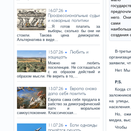
государст
16.07.26
предпочл
Профессиональные судьи
него. Они
и коварные политики
сами п
…Я готов платить за
наиболь
выборы, сколько бы они ни
создания 
стоили. Такова цена демократии.
Альтернатива в виде…
В-трет
Любить и
15.07.26
защищать
организац
заявили, ч
Можно не любить
поселенцев. Не соглашаться
Нет. Мы
с их образом действий и
образом мысли. Не верить в то,…
P.S.
Европа снова
13.07.26
Когда с
дала себя похитить
заложников
Европа сама себя продала в
на улицы,
рабство за демографический
населения.
патч и моральное
самоуспокоение. Классическая…
Но, ожи
медиа, выс
Если однажды
11.07.26
Чтобы 
придётся решать…