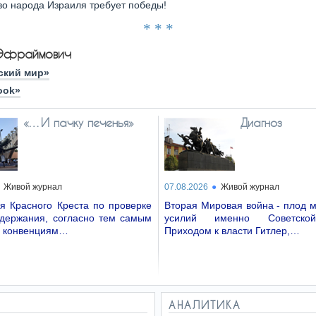
о народа Израиля требует победы!
* * *
Эфраймович
ский мир»
ook»
«…И пачку печенья»
Диагноз
Живой журнал
07.08.2026
Живой журнал
я Красного Креста по проверке
Вторая Мировая война - плод 
одержания, согласно тем самым
усилий именно Советско
 конвенциям…
Приходом к власти Гитлер,…
АНАЛИТИКА