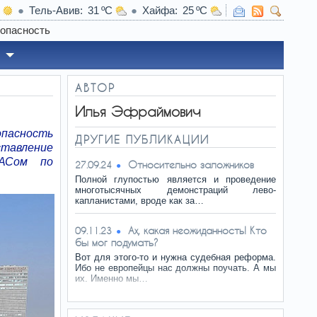
Тель-Авив
31
Хайфа
25
10:46
С
АВТОР
Илья Эфраймович
пасность
ДРУГИЕ ПУБЛИКАЦИИ
тавление
МАСом по
Относительно заложников
27.09.24
Полной глупостью является и проведение
многотысячных демонстраций лево-
капланистами, вроде как за…
Ах, какая неожиданность! Кто
09.11.23
бы мог подумать?
Вот для этого-то и нужна судебная реформа.
Ибо не европейцы нас должны поучать. А мы
их. Именно мы…