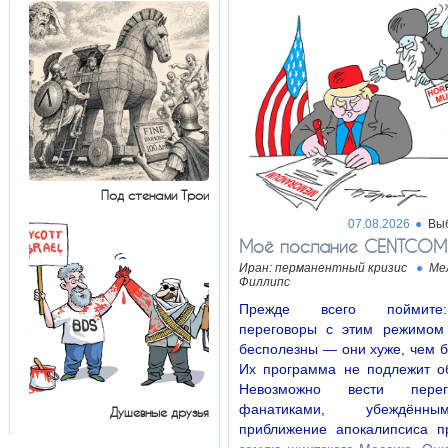
Под стенами Трои
07.08.2026
Вы
Моё послание CENTCOM
Иран: перманентный кризис
Ме
Филлипс
Прежде всего поймит
переговоры с этим режимом
бесполезны — они хуже, чем 
Их программа не подлежит о
Невозможно вести пере
фанатиками, убеждённ
Душевные друзья
приближение апокалипсиса п