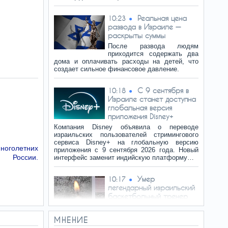
Реальная цена
10:23
развода в Израиле —
раскрыты суммы
После развода людям
приходится содержать два
дома и оплачивать расходы на детей, что
создает сильное финансовое давление.
C 9 сентября в
10:18
Израиле станет доступна
глобальная версия
приложения Disney+
Компания Disney объявила о переводе
израильских пользователей стримингового
сервиса Disney+ на глобальную версию
многолетних
приложения с 9 сентября 2026 года. Новый
й России.
интерфейс заменит индийскую платформу…
Умер
10:17
легендарный израильский
баскетбольный тренер
6 августа на 95-м году жизни
умер легендарный
МНЕНИЕ
израильский баскетбольный тренер Шимон