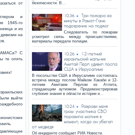
азаться от
безопасности. В…
Три пожара за
10:36
тлером и
минуты в Рамат-Гане:
е 1945-го
подозрение на поджог
 немца и из
Следователь по пожарам
дивизии на
усмотрел связь между происшествиями,
ов.
материалы передали полиции.
 ХАМАСа? С
12-летний
10:26
ы те опять
израильский мальчик
Амитай Перл удивил посла
США в Иерусалиме
овиях!
В посольстве США в Иерусалиме состоялась
встреча между послом Майком Хакаби и 12-
летним Амитаем Перлом из Атлита,
страдающим аутизмом. Продемонстрировав
израильских
глубокие знания в области истории и…
 были выйти
раждебного
Разрази меня
10:24
гром: участника СВО
поразила молния в
ионистских
момент, когда он убегал
раиль.
от медведя
давляющее
Об инциденте сообщает РИА Новости.