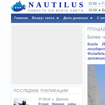
NAUTILUS
11:02
7
новости со всего света
Главная
Вокруг света
Дела дневные
С ве
ПЛОЩА
Более ч
Когда Й
государ
Филадел
заложник
ПОСЛЕДНИЕ ПУБЛИКАЦИИ
Диагноз
07.08.26
Вторая Мировая война -