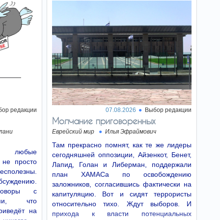
Шелах, сообщают израильские СМИ.
Новый фронт – в
10:17
США обеспокоены
возможным шагом Путина
Из-за неудач на фронте в
Украине и критической
нехватки ракет ПВО у США, американская
разведка опасается, что Владимир Путин
может попытаться расколоть НАТО.
Изнасиловал - и
10:10
в пески: в Холоне
бор редакции
07.08.2026
Выбор редакции
задержан подозреваемый
Молчание приговоренных
в жестоком изнасиловании
лани
Еврейский мир
Илья Эфраймович
18-летней
Преступление совершено в Бат-Яме.
Там прекрасно помнят, как те же лидеры
е: любые
сегодняшней оппозиции, Айзенкот, Бенет,
 не просто
“Этого не будет”:
10:01
Лапид, Голан и Либерман, поддержали
бесполезны.
Израиль дал четкий
план ХАМАСа по освобождению
сигнал Турции
бсуждению.
заложников, согласившись фактически на
говоры с
Анкара обвиняет Израиль в
капитуляцию. Вот и сидят террористы
действиях в Сирии,
ыми, что
относительно тихо. Ждут выборов. И
Иерусалим заявляет о защите и указывает на
риведёт на
действия самой Турции.
прихода к власти потенциальных