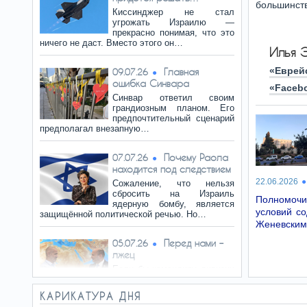
большинств
Киссинджер не стал
угрожать Израилю —
прекрасно понимая, что это
ничего не даст. Вместо этого он…
Илья 
«Еврей
Главная
09.07.26
ошибка Синвара
«Faceb
Синвар ответил своим
грандиозным планом. Его
предпочтительный сценарий
предполагал внезапную…
Почему Раола
07.07.26
находится под следствием
22.06.2026
Сожаление, что нельзя
сбросить на Израиль
Полномочи
ядерную бомбу, является
условий с
защищённой политической речью. Но…
Женевским
Перед нами –
05.07.26
лжец
Если бы командиру дивизии
действительно сообщили,
что ХАМАС готовит
КАРИКАТУРА ДНЯ
масштабное наступление по всему…