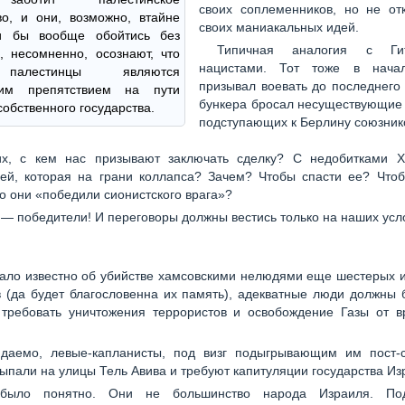
своих соплеменников, но не отк
во, и они, возможно, втайне
своих маниакальных идей.
и бы вообще обойтись без
Типичная аналогия с Ги
, несомненно, осознают, что
нацистами. Тот тоже в начал
алестинцы являются
призывал воевать до последнего
шим препятствием на пути
бункера бросал несуществующие 
собственного государства.
подступающих к Берлину союзник
ьих, с кем нас призывают заключать сделку? С недобитками
ией, которая на грани коллапса? Зачем? Чтобы спасти ее? Чтоб
то они «победили сионистского врага»?
 — победители! И переговоры должны вестись только на наших усл
тало известно об убийстве хамсовскими нелюдями еще шестерых 
 (да будет благословенна их память), адекватные люди должны
 требовать уничтожения террористов и освобождение Газы от в
даемо, левые-капланисты, под визг подыгрывающим им пост-с
ыпали на улицы Тель Авива и требуют капитуляции государства Из
было понятно. Они не большинство народа Израиля. По