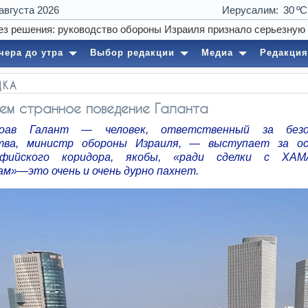
 августа 2026
Иерусалим
30
чера до утра
Выбор редакции
Медиа
Редакция
ДКА
ем странное поведение Галанта
оав Галант — человек, ответственный за безо
ства, министр обороны Израиля, — выступает за ос
ьфийского коридора, якобы, «ради сделки с ХА
ам»—это очень и очень дурно пахнет.