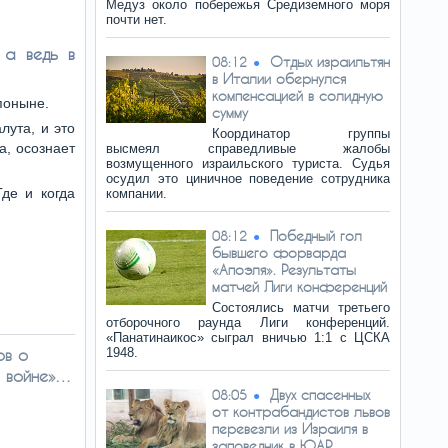
Медуз около побережья Средиземного моря
почти нет.
 а ведь в
Отдых израильтян
08:12
в Италии обернулся
компенсацией в солидную
поныне.
сумму
лута, и это
Координатор группы
а, осознает
высмеял справедливые жалобы
возмущенного израильского туриста. Судья
осудил это циничное поведение сотрудника
де и когда
компании.
Победный гол
08:12
бывшего форварда
«Апоэля». Результаты
матчей Лиги конференций
Состоялись матчи третьего
отборочного раунда Лиги конференций.
«Панатинаикос» сыграл вничью 1:1 с ЦСКА
ов о
1948.
й войне»…
Двух спасенных
08:05
от контрабандистов львов
перевезли из Израиля в
заповедник в ЮАР