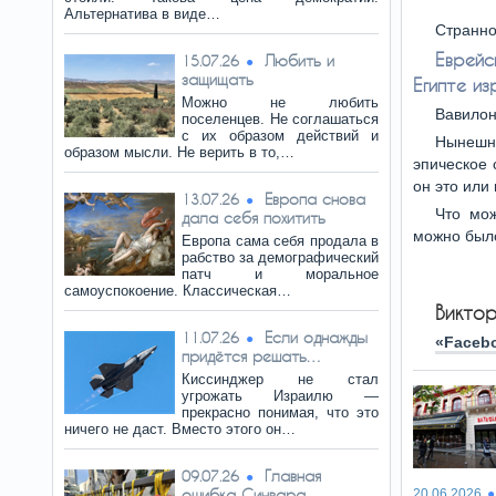
Альтернатива в виде…
Странно
Еврейс
Любить и
15.07.26
защищать
Египте из
Можно не любить
Вавилон
поселенцев. Не соглашаться
с их образом действий и
Нынешни
образом мысли. Не верить в то,…
эпическое 
он это или 
Европа снова
13.07.26
Что мож
дала себя похитить
можно был
Европа сама себя продала в
рабство за демографический
патч и моральное
самоуспокоение. Классическая…
Виктор
Если однажды
11.07.26
«Faceb
придётся решать…
Киссинджер не стал
угрожать Израилю —
прекрасно понимая, что это
ничего не даст. Вместо этого он…
Главная
09.07.26
ошибка Синвара
20.06.2026