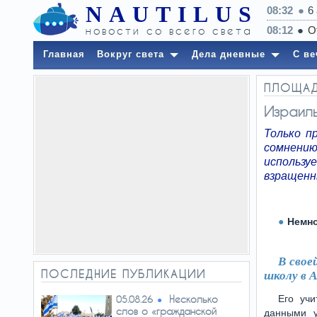
NAUTILUS
08:32
6
новости со всего света
Главная
Вокруг света
Дела дневные
С ве
ПЛОЩА
Израиль
Только п
сомнени
использу
взращенн
Немно
В свое
ПОСЛЕДНИЕ ПУБЛИКАЦИИ
школу в А
Несколько
Его учи
05.08.26
слов о «гражданской
данными у