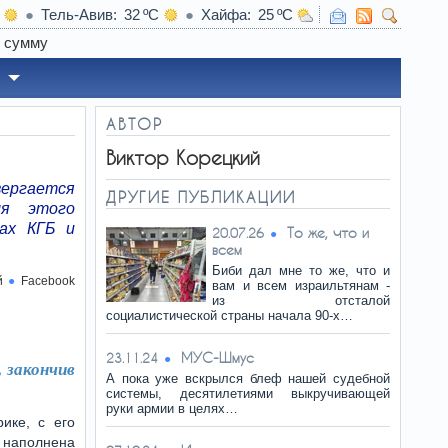
Тель-Авив
32
Хайфа
25
08:00
Поч
АВТОР
Виктор Корецкий
вергается
ДРУГИЕ ПУБЛИКАЦИИ
ля этого
рах КГБ и
То же, что и
20.07.26
всем
Биби дал мне то же, что и
й
Facebook
вам и всем израильтянам -
из отсталой
социалистической страны начала 90-х…
МУС-Шмус
23.11.24
, закончив
А пока уже вскрылся блеф нашей судебной
системы, десятилетиями выкручивающей
руки армии в целях…
ике, с его
 наполнена