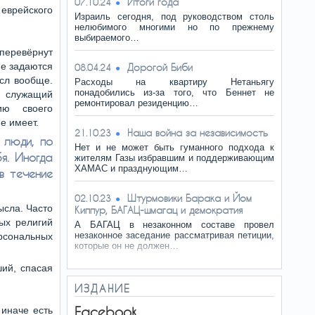
Итоги года
07.10.24
 еврейского
Израиль сегодня, под руководством столь
нелюбимого многими но по прежнему
выбираемого…
перевёрнут
не задаются
Дорогой Биби
08.04.24
ысл вообще.
Расходы на квартиру Нетаньягу
понадобились из-за того, что Беннет не
с служащий
ремонтировал резиденцию…
ию своего
е имеет.
Наша война за независимость
21.10.23
люди, по
Нет и не может быть гуманного подхода к
я. Иногда
жителям Газы избравшим и поддерживающим
ХАМАС и празднующим…
в течение
Штурмовики Барака и Йом
02.10.23
ысла. Часто
Киппур, БАГАЦ-шмагац и демократия
ых религий
А БАГАЦ в незаконном составе провел
незаконное заседание рассматривая петиции,
ерсональных
которые он не должен…
ий, спасая
ИЗДАНИЕ
Facebook
 иначе есть