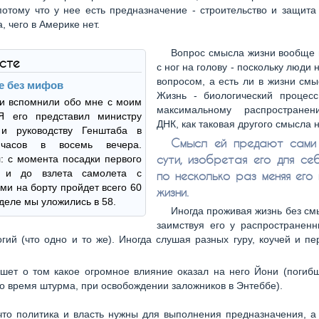
отому что у нее есть предназначение - строительство и защита
, чего в Америке нет.
Вопрос смысла жизни вообще 
ксте
с ног на голову - поскольку люди 
вопросом, а есть ли в жизни см
е без мифов
Жизнь - биологический процес
 и вспомнили обо мне с моим
максимальному распространен
Я его представил министру
ДНК, как таковая другого смысла н
и руководству Генштаба в
Смысл ей предают сами 
, часов в восемь вечера.
сути, изобретая его для себ
 с момента посадки первого
а и до взлета самолета с
по несколько раз меняя его 
ми на борту пройдет всего 60
жизни.
 деле мы уложились в 58.
Иногда проживая жизнь без см
заимствуя его у распространенн
гий (что одно и то же). Иногда слушая разных гуру, коучей и п
шет о том какое огромное влияние оказал на него Йони (погибш
о время штурма, при освобождении заложников в Энтеббе).
что политика и власть нужны для выполнения предназначения, а