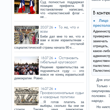
Суд полностью поддержал
позицию префекта. В
постановлении написано,
В конте
что «палестинский флаг –
не…
Лицо
престол
То же, что и
20.07.26
всем
Админис
привержен
Биби дал мне то же, что и
вам и всем израильтянам -
замечат
из отсталой
отрицать
социалистической страны начала 90-х…
какое-ли
админи
Остановить
18.07.26
единст
гибельный круговорот
палести
Решение правительства не
Палестинс
подчиняться суду — это
вовсе не конец израильской
демократии. Ровно…
Для это
Только 
16.07.26
оккупирова
Профессиональные судьи
положен. 
и коварные политики
народ».
…Я готов платить за
выборы, сколько бы они ни
Но никт
стоили. Такова цена демократии.