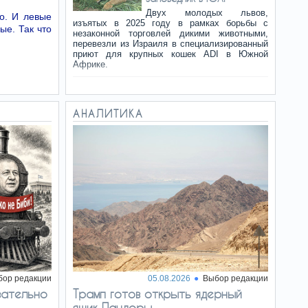
Двух молодых львов,
о. И левые
изъятых в 2025 году в рамках борьбы с
ые. Так что
незаконной торговлей дикими животными,
перевезли из Израиля в специализированный
приют для крупных кошек ADI в Южной
Африке.
Ошибка
08:02
диспетчеров: лайнер чуть
АНАЛИТИКА
не столкнулся с
вертолетом Трампа
Федеральное управление гражданской
авиации США приступило к расследованию
инцидента в районе Вашингтона, где
коммерческому лайнеру разрешили взлет
одновременно с вылетом вертолета
президента Дональда…
В США
08:01
расширяются
приписываемые Ирану
кибератаки на
водопроводные системы
бор редакции
05.08.2026
Выбор редакции
Попытки вмешательства в системы
зательно
Трамп готов открыть ядерный
водоснабжения зафиксированы уже в 12
штатах, включая Мичиган, Миннесоту,
ящик Пандоры