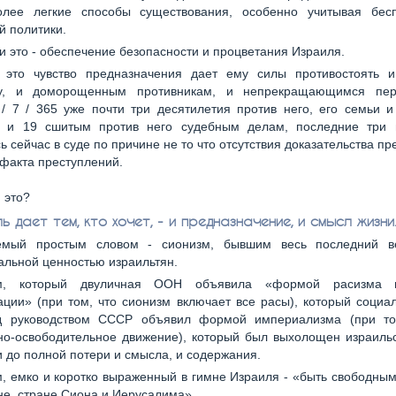
олее легкие способы существования, особенно учитывая бес
й политики.
и это - обеспечение безопасности и процветания Израиля.
 это чувство предназначения дает ему силы противостоять 
ву, и доморощенным противникам, и непрекращающимся пер
/ 7 / 365 уже почти три десятилетия против него, его семьи и
, и 19 сшитым против него судебным делам, последние три 
ь сейчас в суде по причине не то что отсутствия доказательства пр
 факта преступлений.
 это?
ь дает тем, кто хочет, - и предназначение, и смысл жизни
емый простым словом - сионизм, бывшим весь последний в
альной ценностью израильтян.
м, который двуличная ООН объявила «формой расизма 
ции» (при том, что сионизм включает все расы), который социа
д руководством СССР объявил формой империализма (при то
но-освободительное движение), который был выхолощен израильс
 до полной потери и смысла, и содержания.
, емко и коротко выраженный в гимне Израиля - «быть свободны
не, стране Сиона и Иерусалима».