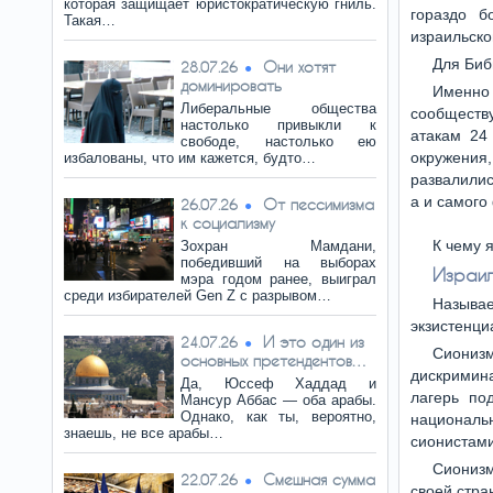
которая защищает юристократическую гниль.
гораздо б
Такая…
израильско
Для Биб
Они хотят
28.07.26
доминировать
Именно
Либеральные общества
сообщест
настолько привыкли к
атакам 24 
свободе, настолько ею
окружения
избалованы, что им кажется, будто…
развалилис
а и самого
От пессимизма
26.07.26
к социализму
К чему я
Зохран Мамдани,
победивший на выборах
Израил
мэра годом ранее, выиграл
среди избирателей Gen Z с разрывом…
Называ
экзистенци
И это один из
24.07.26
Сиониз
основных претендентов…
дискримина
Да, Юссеф Хаддад и
лагерь по
Мансур Аббас — оба арабы.
Однако, как ты, вероятно,
националь
знаешь, не все арабы…
сионистами
Сионизм
Смешная сумма
22.07.26
своей стра