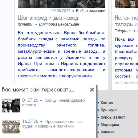
Председатель Верховного
суда Ицхак Амит. При
05.08.2026
Выбор редакции
назначении в Верховный суд он подписал
Шаг вперед и два назад
Нолан по
соглашение о…
теперь и
Кстати
Виктория Вексельман
Telegram
Сначала гей-
24.06.26
Вот это удивительно. Вроде бы бомбили-
парад, а потом игра
бомбили склады с ракетами, заводы по
Пока вся 
Ни одна группа мира, будь
производству ракетного топлива,
курьезом, 
то женщины, геи,
металлургические и военные заводы, а
беспокой
афроамериканцы или члены
общества защиты зелёных…
ракеты кончаются у Америки, а не у
раскруту
Ирана. При этом в Израиль продолжают
определе
прибывать самолеты-заправщики и
«…И пачку
которым 
22.06.26
печенья»
грузовые самолеты с вооружениями.
состоит 
Полномочия Красного
соглашен
Креста по проверке условий
эксплуата
Вас может заинтересовать...
содержания, согласно тем
самым Женевским конвенциям…
01.07.26
Бойцы ненавидимого
Главная
Контакт
фронта
Европа играет
20.06.26
Аналитика
Культура
в реабилитацию с
Ближний Восток
Курсы валют
террористами
16.07.26
Профессиональные
Газеты
Медицина
Террор, в отличие от
судьи и коварные политики
уголовных преступлений,
Карикатура дня
Мнение
связан не с неправильным образом жизни, а