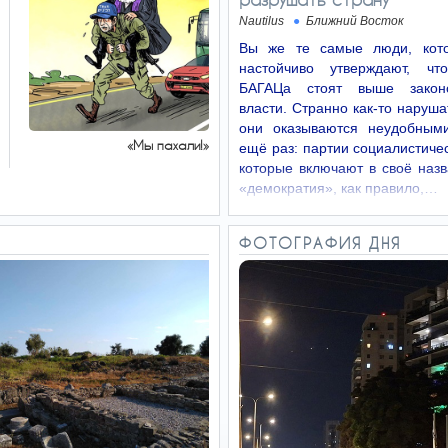
Nautilus
Ближний Восток
Вы же те самые люди, кото
настойчиво утверждают, чт
БАГАЦа стоят выше законо
власти. Странно как-то нарушат
они оказываются неудобным
«Мы пахали!»
ещё раз: партии социалистичес
которые включают в своё наз
«демократия», как правило,…
ФОТОГРАФИЯ ДНЯ