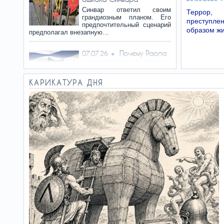
Синвар ответил своим
Террор,
грандиозным планом. Его
преступле
предпочтительный сценарий
образом жи
предполагал внезапную…
Почему Раола
07.07.26
находится под следствием
Сожаление, что нельзя
сбросить на Израиль
КАРИКАТУРА ДНЯ
ядерную бомбу, является
защищённой политической речью. Но…
Перед нами –
05.07.26
лжец
Если бы командиру дивизии
действительно сообщили,
что ХАМАС готовит
масштабное наступление по всему…
Когда
03.07.26
восстановится Хизбалла?
И рассказы о поваленном
трактором электронном
заборе тоже забудьте:
проблема была не в заборе. Все…