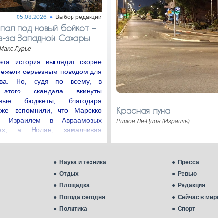
05.08.2026
Выбор редакции
пал под новый бойкот −
з‑за Западной Сахары
Макс Лурье
эта история выглядит скорее
нежели серьезным поводом для
ства. Но, судя по всему, в
 этого скандала вкинуты
нные бюджеты, благодаря
Красная луна
уже вспомнили, что Марокко
с Израилем в Авраамовых
Ришон Ле-Цион (Израиль)
иях, а Нолан, замалчивая
цию…
Наука и техника
Пресса
Отдых
Ревью
Площадка
Редакция
Погода сегодня
Сейчас в мир
Политика
Спорт