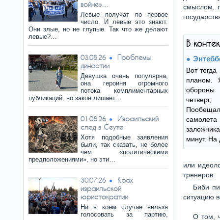
войне»…
смыслом, п
Левые получат по первое
государства
число. И левые это знают.
Они злые, но не глупые. Так что же делают
левые?…
В конте
Проблемы
03.08.26
Энтебб
династии
Вот тогда
Девушка очень популярна,
планом. 
она героиня огромного
обороны 
потока комплиментарных
публикаций, но закон лишает…
четверг
Пообещал:
Израильский
01.08.26
самолет
след в Сеуте
заложника
Хотя подобные заявления
минут. На
были, так сказать, не более
чем «политическими
предположениями», но эти…
или идеоло
тренеров.
Крах
30.07.26
Биби пи
израильской
юристократии
ситуацию в
Ни в коем случае нельзя
голосовать за партию,
О том, 