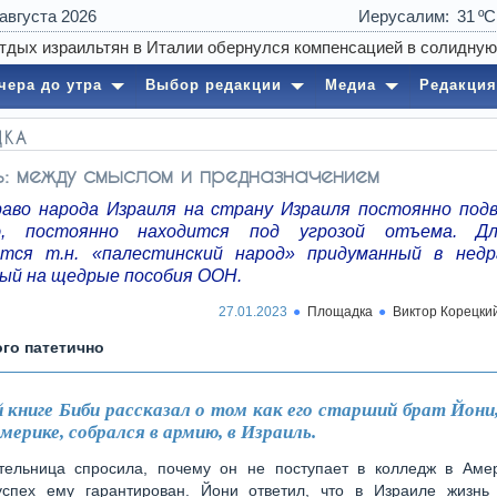
 августа 2026
Иерусалим
31
чера до утра
Выбор редакции
Медиа
Редакция
ДКА
: между смыслом и предназначением
раво народа Израиля на страну Израиля постоянно под
ю, постоянно находится под угрозой отъема. Д
ется т.н. «палестинский народ» придуманный в нед
ый на щедрые пособия ООН.
27.01.2023
Площадка
Виктор Корецки
го патетично
й книге Биби рассказал о том как его старший брат Йони
мерике, собрался в армию, в Израиль.
тельница спросила, почему он не поступает в колледж в Амер
спех ему гарантирован. Йони ответил, что в Израиле жизнь