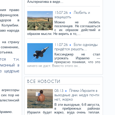
Альтернатива в виде…
ения право
Любить и
15.07.26
 французов.
защищать
тадоров в
Можно не любить
и Колумбии.
поселенцев. Не соглашаться
с их образом действий и
раво народа
образом мысли. Не верить в то,…
 на страну
Если однажды
11.07.26
 сомнению,
придётся решать…
 отъема.
Киссинджер не стал
угрожать Израилю —
тся т.н.
прекрасно понимая, что это
уманный в
ничего не даст. Вместо этого он…
на щедрые
ВСЕ НОВОСТИ
 агрессоры
Пляжи Израиля в
08:13
выходные дни: медуз почти
 сих пор не
нет, жарко
алестинсий
В эти выходные, 6-8 августа,
в прибрежных районах
 Аравию.
Израиля будет жарко, вода очень теплая.