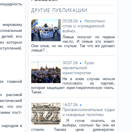
пощадность
ДРУГИЕ ПУБЛИКАЦИИ
Несколько
05.08.26
и мировому
слов о «гражданской
сональным
войне»…
 детей, его
Левые получат по первое
число. И левые это знают.
из которых
Они злые, но не глупые. Так что же делают
еступлений,
левые?…
Крах
30.07.26
израильской
юристократии
.
Ни в коем случае нельзя
ек главной
голосовать за партию,
которая защищает юристократическую гниль.
Такая…
и расовой
листический
16.07.26
м, что это
Профессиональные судьи
кими пост-
и коварные политики
…Я готов платить за
выборы, сколько бы они ни
м народом в
стоили. Такова цена демократии.