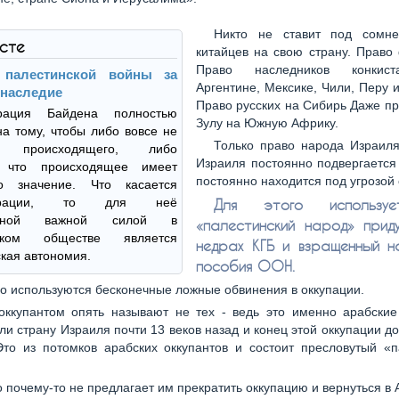
Никто не ставит под сомн
ксте
китайцев на свою страну. Право
Право наследников конкис
 палестинской войны за
Аргентине, Мексике, Чили, Перу 
онаследие
Право русских на Сибирь Даже п
трация Байдена полностью
Зулу на Южную Африку.
а тому, чтобы либо вовсе не
Только право народа Израиля
ь происходящего, либо
Израиля постоянно подвергается
, что происходящее имеет
постоянно находится под угрозой
бо значение. Что касается
страции, то для неё
Для этого используе
венной важной силой в
«палестинский народ» прид
нском обществе является
недрах КГБ и взращенный 
кая автономия.
пособия ООН.
го используются бесконечные ложные обвинения в оккупации.
оккупантом опять называют не тех - ведь это именно арабские
ли страну Израиля почти 13 веков назад и конец этой оккупации до
Это из потомков арабских оккупантов и состоит пресловутый «п
о почему-то не предлагает им прекратить оккупацию и вернуться в