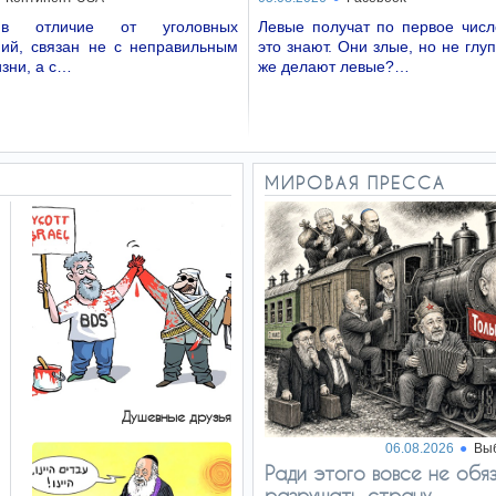
 в отличие от уголовных
Левые получат по первое числ
ний, связан не с неправильным
это знают. Они злые, но не глуп
зни, а с…
же делают левые?…
МИРОВАЯ ПРЕССА
Душевные друзья
06.08.2026
Вы
Ради этого вовсе не обя
разрушать страну