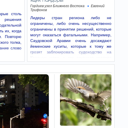
Джорджию, Нью-Джерси и Южную Дакоту.
Гордиев узел Ближнего Востока
Евгений
Трифонов
рые столь
Почему старый
08:00
Лидеры стран региона либо не
о решения
iPhone работает лучше,
ограничены, либо очень несущественно
чем новый Android-
дательной
ограничены в принятии решений, которые
смартфон
ь их, когда
могут оказаться фатальными. Например,
Эксперты подробно
и. Повторю
разобрали технические причины
Саудовской Аравии очень досаждают
кого толка,
долговечности айфонов. Они объяснили,
йеменские хуситы, которые к тому же
вание слово
почему гаджеты опережают конкурентов на
грозят заблокировать судоходство на
Android.
Красном море, а это означает коллапс
саудовского…
Предъявлены
07:51
обвинения похитившим
оружие у
военнослужащего в
районе Сусии
Следователи отдела по расследованию
преступлений на националистической почве в
округе Иудеи и Самарии полиции Израиля
завершили расследование нападения,
произошедшего 25 июля в районе Сусии.
Юношеский
07:51
чемпионат Европы по