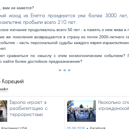
, вам не кажется?
кий исход из Египта празднуется уже более 3000 лет,
раильтяне пробыли всего 210 лет.
ское изгнание продолжалось всего 50 лет - а память о нем жива и 
е же поколения возвращаются в страну из почти 2000-летнего га
событие - часть персональной судьбы каждого еврея-израильтянин
нет.
ет сравниться по смыслу с этим космогоническим событием? Г
о найти более достойное предназначение?
* * *
 Корецкий
ook»
Европа играет в
Несколько сл
реабилитацию с
«гражданско
террористами
Континент USA
05.08.2026
Facebook