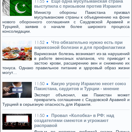
Еще одна мусульманская страна
11:55
выступила с призывом против Израиля
Министр обороны Пакистана призвал
мусульманские страны к объединению на фоне
нового оборонного соглашения с Саудовской Аравией и
Турцией, заявив о начале более широкого процесса
консолидации.
Что обязательно нужно есть при
11:52
варикозной болезни и для профилактики
Варикозная болезнь возникает из-за нарушений
в работе венозных клапанов, что приводит к
застою крови, расширению вен и снижению их
тонуса. Однако правильное питание и здоровый образ жизни
могут…
Какую угрозу Израилю несет союз
11:50
Пакистана, саудитов и Турции - мнение
Эксперт объяснил, как Пакистан может
превратить соглашение с Саудовской Аравией и
Турцией в серьезную опасность для Израиля.
Провал «Колобка» в РФ: над
11:50
создателями смеются и угрожают
расправой
Фильм по мотивам любимой сказки Путина