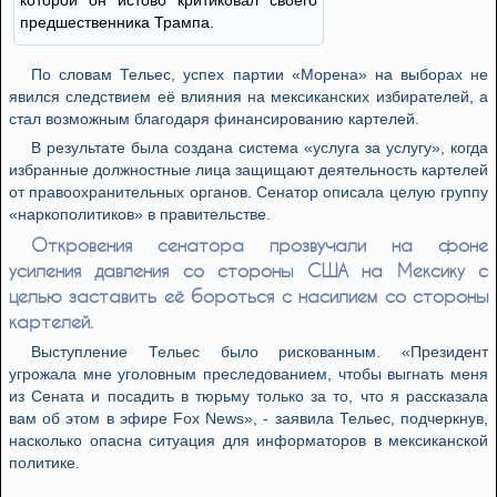
которой он истово критиковал своего
предшественника Трампа.
По словам Тельес, успех партии «Морена» на выборах не
явился следствием её влияния на мексиканских избирателей, а
стал возможным благодаря финансированию картелей.
В результате была создана система «услуга за услугу», когда
избранные должностные лица защищают деятельность картелей
от правоохранительных органов. Сенатор описала целую группу
«наркополитиков» в правительстве.
Откровения сенатора прозвучали на фоне
усиления давления со стороны США на Мексику с
целью заставить её бороться с насилием со стороны
картелей.
Выступление Тельес было рискованным. «Президент
угрожала мне уголовным преследованием, чтобы выгнать меня
из Сената и посадить в тюрьму только за то, что я рассказала
вам об этом в эфире Fox News», - заявила Тельес, подчеркнув,
насколько опасна ситуация для информаторов в мексиканской
политике.