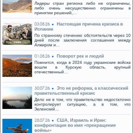
Лидеры стран региона либо не ограничены,
либо очень несущественно ограничены в
принятии решений,…
Настоящая причина кризиса в
03.08.26
Испании
По странному стечению обстоятельств через 10
дней после заключения соглашения между
Алжиром и…
Поворот рек и людей
01.08.26
Помнится, когда в 2024 году украинские войска
вошли в Курскую область, крупный
отечественный…
Это не реформа, а классический
30.07.26
правительственный кризис
Дело не в том, что правительство недостаточно
контролирует ситуацию, а в том, что
Зеленский…
США, Израиль и Иран:
28.07.26
конфронтация во имя «прекращения
войны»