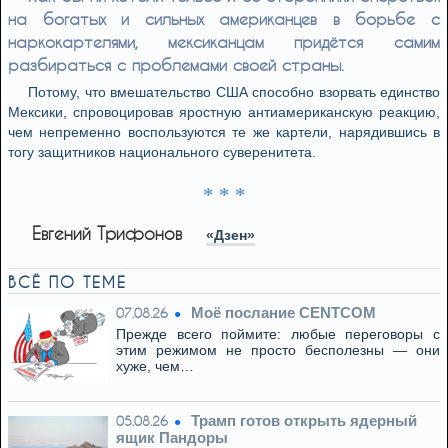
на богатых и сильных американцев в борьбе с
наркокартелями, мексиканцам придётся самим
разбираться с проблемами своей страны.
Потому, что вмешательство США способно взорвать единство
Мексики, спровоцировав яростную антиамериканскую реакцию,
чем непременно воспользуются те же картели, нарядившись в
тогу защитников национального суверенитета.
* * *
Евгений Трифонов
«Дзен»
ВСЁ ПО ТЕМЕ
Моё послание CENTCOM
07.08.26
Прежде всего поймите: любые переговоры с
этим режимом не просто бесполезны — они
хуже, чем…
Трамп готов открыть ядерный
05.08.26
ящик Пандоры