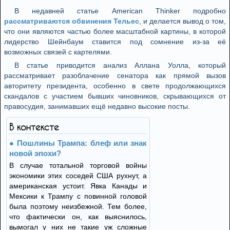
В недавней статье American Thinker подробно
рассматриваются обвинения Тельес
, и делается вывод о том,
что они являются частью более масштабной картины, в которой
лидерство Шейнбаум ставится под сомнение из-за её
возможных связей с картелями.
В статье приводится анализ Аллана Уолла, который
рассматривает разоблачение сенатора как прямой вызов
авторитету президента, особенно в свете продолжающихся
скандалов с участием бывших чиновников, скрывающихся от
правосудия, занимавших ещё недавно высокие посты.
В контексте
Пошлины Трампа: блеф или знак
новой эпохи?
В случае тотальной торговой войны
экономики этих соседей США рухнут, а
американская устоит. Явка Канады и
Мексики к Трампу с повинной головой
была поэтому неизбежной. Тем более,
что фактически он, как выяснилось,
вымогал у них не такие уж сложные