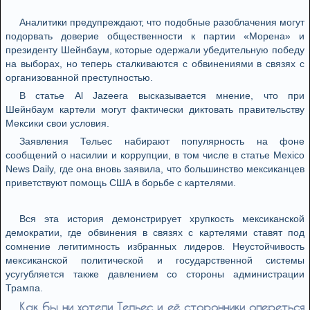
Аналитики предупреждают, что подобные разоблачения могут
подорвать доверие общественности к партии «Морена» и
президенту Шейнбаум, которые одержали убедительную победу
на выборах, но теперь сталкиваются с обвинениями в связях с
организованной преступностью.
В статье Al Jazeera высказывается мнение, что при
Шейнбаум картели могут фактически диктовать правительству
Мексики свои условия.
Заявления Тельес набирают популярность на фоне
сообщений о насилии и коррупции, в том числе в статье Mexico
News Daily, где она вновь заявила, что большинство мексиканцев
приветствуют помощь США в борьбе с картелями.
Вся эта история демонстрирует хрупкость мексиканской
демократии, где обвинения в связях с картелями ставят под
сомнение легитимность избранных лидеров. Неустойчивость
мексиканской политической и государственной системы
усугубляется также давлением со стороны администрации
Трампа.
Как бы ни хотели Тельес и её сторонники опереться