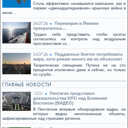
Столь эффективно начавшаяся кампания, как и
первая «двенадцатидневная» иранская война в
июне…
Перемирие в Йемене
26.07.26
прекратилось...
Трудно себе представить, чтобы хуситы
согласились на контроль над воздушным
пространством со…
Подданные боятся потребовать
24.07.26
мира, хотя режим ничего им не объясняет
Теоретически смещение Путина не на сто
процентов исключено даже и сейчас, но только
по сугубо…
ГЛАВНЫЕ НОВОСТИ
Пентагон представил
12:01
доказательства НЛО над Ближним
Востоком (ВИДЕО)
В Пентагоне впервые обнародовали кадры, на
которых видны неопознанные объекты,
зафиксированные над странами региона.