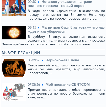
Нетаниягу оказался на грани
09:50
полного провала - новый опрос
В ходе опроса израильтяне высказались по
поводу того, может ли Биньямин Нетаниягу
претендовать на кресло премьер-министра.
Магнитная буря 8 августа — что нас
09:45
ждет и как уберечься
В субботу, 8 августа, солнечная активность
сохраняется на низком уровне, а магнитосфера
Земли пребывает в относительно спокойном состоянии.
ВЫБОР РЕДАКЦИИ
Чернокожая Елена
08.08.26
Современный мир, мир, каким я его знаю и
каким он мне нравится, мир автомобилей,
небоскребов,…
Моё послание CENTCOM
07.08.26
Прежде всего поймите: любые переговоры с
этим режимом не просто бесполезны — они
хуже, чем…