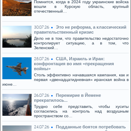
Помнится, когда в 2024 году украинские войска
вошли в Курскую область, крупный
отечественный…
Это не реформа, а классический
30.07.26
правительственный кризис
Дело не в том, что правительство недостаточно
контролирует ситуацию, а в том, что
Зеленский…
США, Израиль и Иран:
28.07.26
конфронтация во имя «прекращения
войны»
Столь эффективно начавшаяся кампания, как и
первая «двенадцатидневная» иранская война в
июне…
Перемирие в Йемене
26.07.26
прекратилось...
Трудно себе представить, чтобы хуситы
согласились на контроль над воздушным
пространством со…
Подданные боятся потребовать
24.07.26