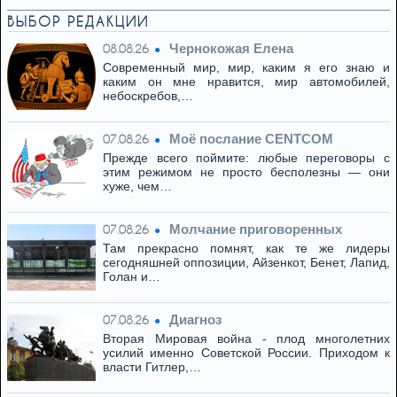
ВЫБОР РЕДАКЦИИ
Чернокожая Елена
08.08.26
Современный мир, мир, каким я его знаю и
каким он мне нравится, мир автомобилей,
небоскребов,…
Моё послание CENTCOM
07.08.26
Прежде всего поймите: любые переговоры с
этим режимом не просто бесполезны — они
хуже, чем…
Молчание приговоренных
07.08.26
Там прекрасно помнят, как те же лидеры
сегодняшней оппозиции, Айзенкот, Бенет, Лапид,
Голан и…
Диагноз
07.08.26
Вторая Мировая война - плод многолетних
усилий именно Советской России. Приходом к
власти Гитлер,…