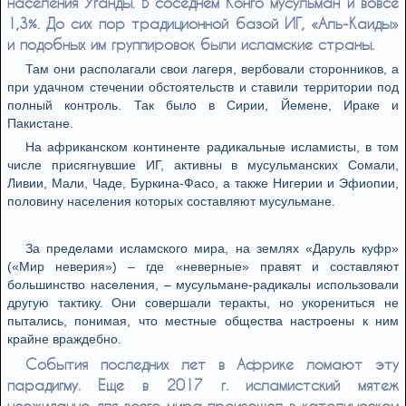
населения Уганды. В соседнем Конго мусульман и вовсе
1,3%. До сих пор традиционной базой ИГ, «Аль-Каиды»
и подобных им группировок были исламские страны.
Там они располагали свои лагеря, вербовали сторонников, а
при удачном стечении обстоятельств и ставили территории под
полный контроль. Так было в Сирии, Йемене, Ираке и
Пакистане.
На африканском континенте радикальные исламисты, в том
числе присягнувшие ИГ, активны в мусульманских Сомали,
Ливии, Мали, Чаде, Буркина-Фасо, а также Нигерии и Эфиопии,
половину населения которых составляют мусульмане.
За пределами исламского мира, на землях «Даруль куфр»
(«Мир неверия») – где «неверные» правят и составляют
большинство населения, – мусульмане-радикалы использовали
другую тактику. Они совершали теракты, но укорениться не
пытались, понимая, что местные общества настроены к ним
крайне враждебно.
События последних лет в Африке ломают эту
парадигму. Еще в 2017 г. исламистский мятеж
неожиданно для всего мира произошел в католическом