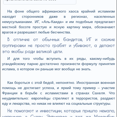
На фоне общего африканского хаоса крайний исламизм
находит сторонников даже в регионах, населенных
немусульманами. ИГ, «Аль-Каида» и им подобные предлагают
местной босоте простую и ясную картину мира, обозначают
врагов и разрешают любые бесчинства.
В отличие от обычных бандитов, ИГ и схожие
группировки не просто грабят и убивают, а делают
это якобы ради великой цели.
И для того чтобы вступить в их ряды, какому-нибудь
угандийскому парню достаточно произнести формулу принятия
ислама, о котором он раньше мог вообще не знать.
Как бороться с этой бедой, непонятно. Иностранная военная
помощь не достигает успеха, и яркий тому пример – участие
Франции в борьбе с исламистами в странах Сахеля. Что
неудивительно: европейцы стреляют в террористов, раздают
еду и лекарства, но никак не влияют на социальные структуры.
Не помогают и инвестиции, которых пришло немало,
например, в Судан, Эфиопию и тот же Мозамбик: