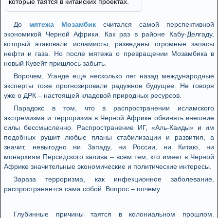
которые таятся в китайских проектах.
До
мятежа Мозамбик
считался самой перспективной
экономикой Черной Африки. Как раз в районе Кабу-Делгаду,
который атаковали исламисты, разведаны огромные запасы
нефти и газа. Но после мятежа о превращении Мозамбика в
новый Кувейт пришлось забыть.
Впрочем, Уганде еще несколько лет назад международные
эксперты тоже прогнозировали радужное будущее. Не говоря
уже о ДРК – настоящей кладовой природных ресурсов.
Парадокс в том, что в распространении исламского
экстремизма и терроризма в Черной Африке обвинять внешние
силы бессмысленно. Распространение ИГ, «Аль-Каиды» и им
подобных рушит любые планы стабилизации и развития, а
значит, невыгодно ни Западу, ни России, ни Китаю, ни
монархиям Персидского залива – всем тем, кто имеет в Черной
Африке значительные экономические и политические интересы.
Зараза терроризма, как инфекционное заболевание,
распространяется сама собой. Вопрос – почему.
Глубинные причины таятся в колониальном прошлом.