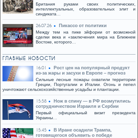
Британия руками своих политических,
интеллектуальных, образовательных элит и
синдиката…
Пикассо от политики
26.07.26
Между тем на пике эйфории от возможной
сделки века и «заключения мира на Ближнем
Востоке, которого…
ГЛАВНЫЕ НОВОСТИ
Рост цен на популярный продукт
16:01
из-за жары и засухи в Европе – прогноз
Сильные лесные пожары охватили территории
Греции, Португалии и Италии. Огонь и пепел
уничтожают сельскохозяйственные усадьбы и плантации.
Нож в спину — в РФ возмутились
15:58
сотрудничеством Израиля и Сербии
Первый официальный визит президента
Украины…
В Иране осадили Трампа,
15:45
готовящегося объявить о победе