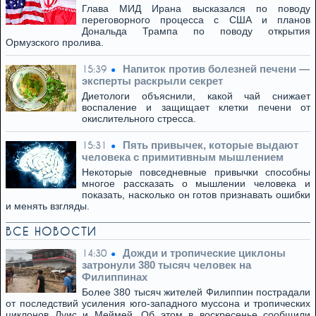
Глава МИД Ирана высказался по поводу
переговорного процесса с США и планов
Дональда Трампа по поводу открытия
Ормузского пролива.
Напиток против болезней печени —
15:39
эксперты раскрыли секрет
Диетологи объяснили, какой чай снижает
воспаление и защищает клетки печени от
окислительного стресса.
Пять привычек, которые выдают
15:31
человека с примитивным мышлением
Некоторые повседневные привычки способны
многое рассказать о мышлении человека и
показать, насколько он готов признавать ошибки
и менять взгляды.
ВСЕ НОВОСТИ
Дожди и тропические циклоны
14:30
затронули 380 тысяч человек на
Филиппинах
Более 380 тысяч жителей Филиппин пострадали
от последствий усиления юго-западного муссона и тропических
циклонов Луис и Меймей. Об этом в воскресенье сообщили