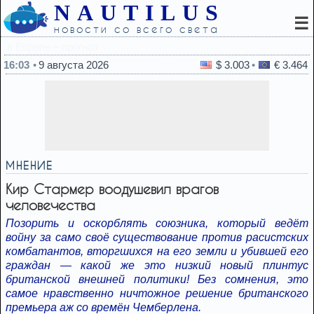
NAUTILUS
☰
новости со всего света
15:58
Нож в спину — в РФ возмутились 
16:03
9 августа 2026
$ 3.003
€ 3.464
МНЕНИЕ
Кир Стармер воодушевил врагов
человечества
Позорить и оскорблять союзника, который ведёт
войну за само своё существование против расистских
комбатантов, вторгшихся на его земли и убившей его
граждан — какой же это низкий новый плинтус
британской внешней политики! Без сомнения, это
самое нравственно ничтожное решение британского
премьера аж со времён Чемберлена.