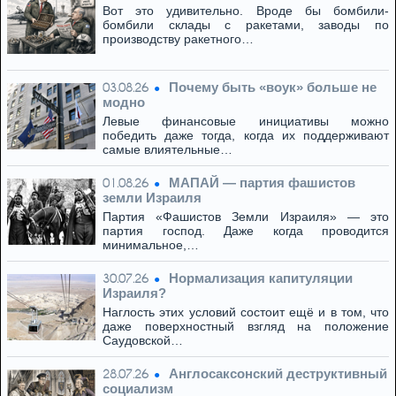
Вот это удивительно. Вроде бы бомбили-
бомбили склады с ракетами, заводы по
производству ракетного…
Почему быть «воук» больше не
03.08.26
модно
Левые финансовые инициативы можно
победить даже тогда, когда их поддерживают
самые влиятельные…
МАПАЙ — партия фашистов
01.08.26
земли Израиля
Партия «Фашистов Земли Израиля» — это
партия господ. Даже когда проводится
минимальное,…
Нормализация капитуляции
30.07.26
Израиля?
Наглость этих условий состоит ещё и в том, что
даже поверхностный взгляд на положение
Саудовской…
Англосаксонский деструктивный
28.07.26
социализм