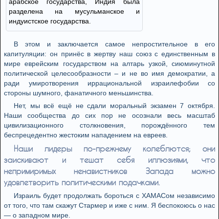
арабское государства, Индия была
разделена на мусульманское и
индуистское государства.
В этом и заключается самое непростительное в его
капитуляции: он принёс в жертву наш союз с единственным в
мире еврейским государством на алтарь узкой, сиюминутной
политической целесообразности – и не во имя демократии, а
ради умиротворения иррациональной израилефобии со
стороны шумного, фанатичного меньшинства.
Нет, мы всё ещё не сдали моральный экзамен 7 октября.
Наши сообщества до сих пор не осознали весь масштаб
цивилизационного столкновения, порождённого тем
беспрецедентно жестоким нападением на евреев.
Наши лидеры по-прежнему колеблются; они
заискивают и тешат себя иллюзиями, что
непримиримых ненавистников Запада можно
удовлетворить политическими подачками.
Израиль будет продолжать бороться с ХАМАСом независимо
от того, что там скажут Стармер и иже с ним. Я беспокоюсь о нас
— о западном мире.