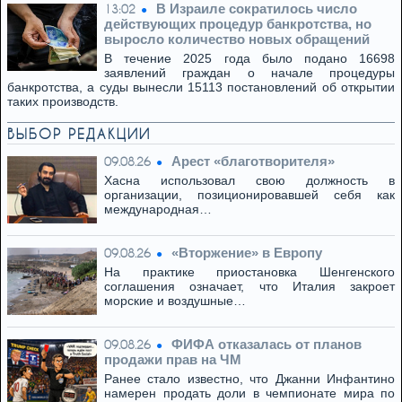
В Израиле сократилось число
13:02
действующих процедур банкротства, но
выросло количество новых обращений
В течение 2025 года было подано 16698
заявлений граждан о начале процедуры
банкротства, а суды вынесли 15113 постановлений об открытии
таких производств.
ВЫБОР РЕДАКЦИИ
Арест «благотворителя»
09.08.26
Хасна использовал свою должность в
организации, позиционировавшей себя как
международная…
«Вторжение» в Европу
09.08.26
На практике приостановка Шенгенского
соглашения означает, что Италия закроет
морские и воздушные…
ФИФА отказалась от планов
09.08.26
продажи прав на ЧМ
Ранее стало известно, что Джанни Инфантино
намерен продать доли в чемпионате мира по