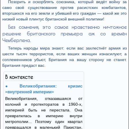
Позорить и оскорблять союзника, который ведёт войну за
само своё существование против расистских комбатантов,
вторгшихся на его земли и убившей его граждан — какой же это
низкий новый плинтус британской внешней политики!
Без сомнения, это самое нравственно ничтожное
решение британского премьера аж со времён
Чемберлена.
Теперь народы мира знают: если вас захлестнёт армия из
шести тысяч террористов, если ваших женщин изнасилуют, а
соплеменников убьют, Британия на вашу сторону не станет.
Британия предаст вас.
В контексте
Великобритания: кризис
«внутренней империи»
Великобритания, отказавшаяся от
колоний и протекторатов в 1960-х,
империей быть не перестала. Она
превратилась в империю внутри
метрополии... Поэтому один квартал
превращался в маленький Пакистан,