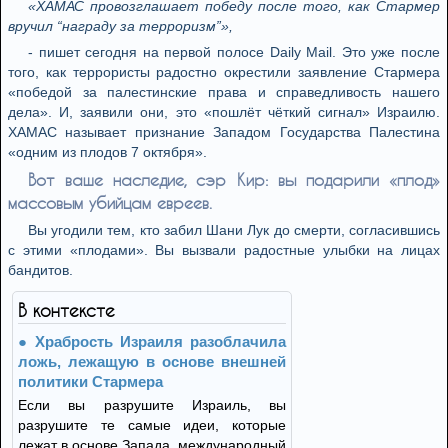
«ХАМАС провозглашает победу после того, как Стармер
вручил “награду за терроризм”»,
- пишет сегодня на первой полосе Daily Mail. Это уже после
того, как террористы радостно окрестили заявление Стармера
«победой за палестинские права и справедливость нашего
дела». И, заявили они, это «пошлёт чёткий сигнал» Израилю.
ХАМАС называет признание Западом Государства Палестина
«одним из плодов 7 октября».
Вот ваше наследие, сэр Кир: вы подарили «плод»
массовым убийцам евреев.
Вы угодили тем, кто забил Шани Лук до смерти, согласившись
с этими «плодами». Вы вызвали радостные улыбки на лицах
бандитов.
В контексте
Храбрость Израиля разоблачила
ложь, лежащую в основе внешней
политики Стармера
Если вы разрушите Израиль, вы
разрушите те самые идеи, которые
лежат в основе Запада, международный