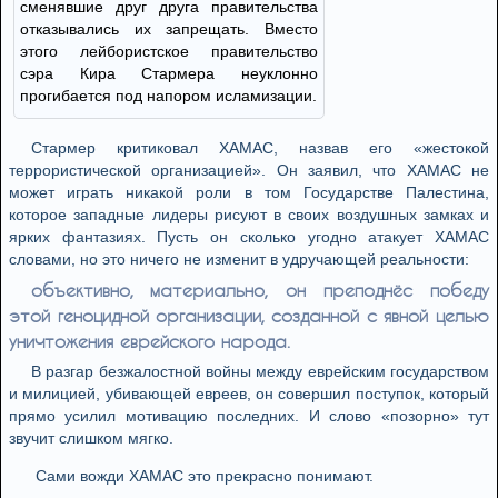
сменявшие друг друга правительства
отказывались их запрещать. Вместо
этого лейбористское правительство
сэра Кира Стармера неуклонно
прогибается под напором исламизации.
Стармер критиковал ХАМАС, назвав его «жестокой
террористической организацией». Он заявил, что ХАМАС не
может играть никакой роли в том Государстве Палестина,
которое западные лидеры рисуют в своих воздушных замках и
ярких фантазиях. Пусть он сколько угодно атакует ХАМАС
словами, но это ничего не изменит в удручающей реальности:
объективно, материально, он преподнёс победу
этой геноцидной организации, созданной с явной целью
уничтожения еврейского народа.
В разгар безжалостной войны между еврейским государством
и милицией, убивающей евреев, он совершил поступок, который
прямо усилил мотивацию последних. И слово «позорно» тут
звучит слишком мягко.
Сами вожди ХАМАС это прекрасно понимают.