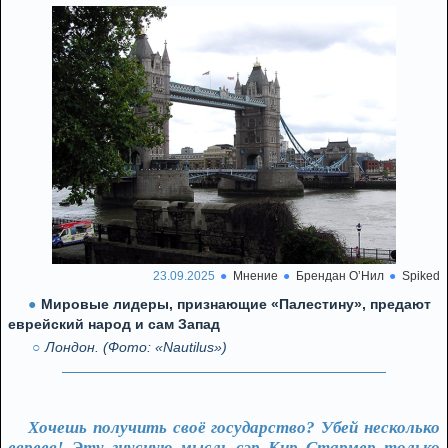
23.09.2025
Мнение
Брендан О’Нил
Spiked
Мировые лидеры, признающие «Палестину», предают
еврейский народ и сам Запад
Лондон. (Фото: «Nautilus»)
Хочешь получить своё государство? Убей несколько
евреев! Эту гнусную мысль сэр Кир Стармер только