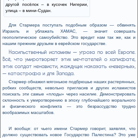
другой посёлок – в кусочек Нигерии,
улица – в мини-Судан.
Для Стармера поступать подобным образом — обвинять
Израиль и ублажать ХАМАС, — значит совершать
геополитическое самоубийство. Это вредит нам так же, как и
нашим прежним друзьям в еврейском государстве.
Насильственный исламизм — угрозa по всей Европе.
Всё, что умиротворяет этих мечтателей о халифате,
этих солдат ненависти, жаждущих наказать «неверных»,
— катастрофа и для Запада.
Стармер обнажил мягонькое подбрюшье наших растерянных,
робких сообществ, невольно пригласив и других исламистов
поискать эти самые «плоды» через насилие. Демонстрировать
склонность к умиротворению в эпоху глубочайшего морального
и физического конфликта — это безрассудство трудно
вообразимых масштабов.
И вообще: от чьего имени Стармер говорит, заявляя, что
должно существовать новое Государство Палестина? Это уже