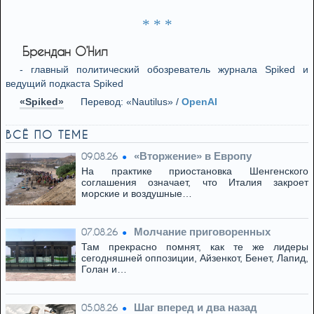
* * *
Брендан О’Нил
- главный политический обозреватель журнала Spiked и
ведущий подкаста Spiked
«Spiked»
Перевод: «Nautilus» /
OpenAI
ВСЁ ПО ТЕМЕ
«Вторжение» в Европу
09.08.26
На практике приостановка Шенгенского
соглашения означает, что Италия закроет
морские и воздушные…
Молчание приговоренных
07.08.26
Там прекрасно помнят, как те же лидеры
сегодняшней оппозиции, Айзенкот, Бенет, Лапид,
Голан и…
Шаг вперед и два назад
05.08.26